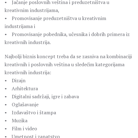
• Jačanje poslovnih veština i preduzetništva u
kreativnim industrijama,
• Promovisanje preduzetništva u kreativnim
industrijama i
• Promovisanje pobednika, učesnika i dobrih primera iz
kreativnih industrija.
Najbolji biznis koncept treba da se zasniva na kombinaciji
kreativnih i poslovnih veština u sledećim kategorijama
kreativnih industrija:
• Dizajn
• Arhitektura
• Digitalni sadržaji, igre i zabava
• Oglašavanje
• Izdavaštvo i štampa
• Muzika
• Film i video
• Umetnost i zanatstvo