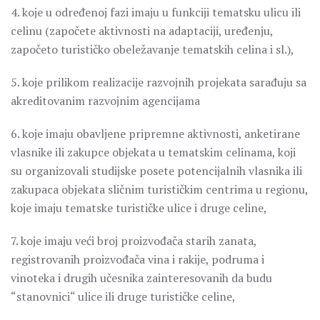
4. koje u određenoj fazi imaju u funkciji tematsku ulicu ili
celinu (započete aktivnosti na adaptaciji, uređenju,
započeto turističko obeležavanje tematskih celina i sl.),
5. koje prilikom realizacije razvojnih projekata sarađuju sa
akreditovanim razvojnim agencijama
6. koje imaju obavljene pripremne aktivnosti, anketirane
vlasnike ili zakupce objekata u tematskim celinama, koji
su organizovali studijske posete potencijalnih vlasnika ili
zakupaca objekata sličnim turističkim centrima u regionu,
koje imaju tematske turističke ulice i druge celine,
7. koje imaju veći broj proizvođača starih zanata,
registrovanih proizvođača vina i rakije, podruma i
vinoteka i drugih učesnika zainteresovanih da budu
“stanovnici“ ulice ili druge turističke celine,