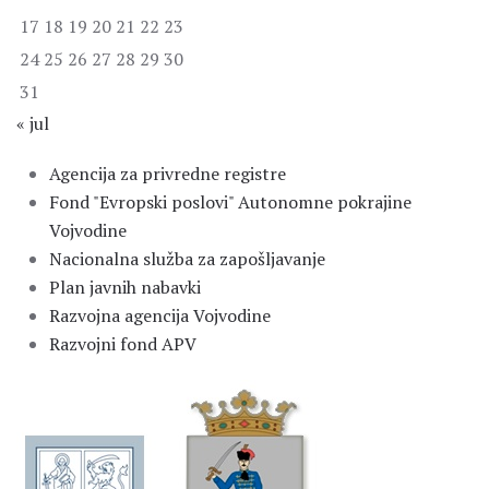
17
18
19
20
21
22
23
24
25
26
27
28
29
30
31
« jul
Agencija za privredne registre
Fond "Evropski poslovi" Autonomne pokrajine
Vojvodine
Nacionalna služba za zapošljavanje
Plan javnih nabavki
Razvojna agencija Vojvodine
Razvojni fond APV