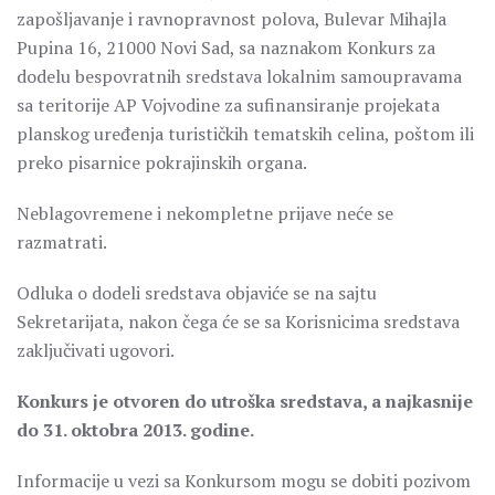
zapošljavanje i ravnopravnost polova, Bulevar Mihajla
Pupina 16, 21000 Novi Sad, sa naznakom Konkurs za
dodelu bespovratnih sredstava lokalnim samoupravama
sa teritorije AP Vojvodine za sufinansiranje projekata
planskog uređenja turističkih tematskih celina, poštom ili
preko pisarnice pokrajinskih organa.
Neblagovremene i nekompletne prijave neće se
razmatrati.
Odluka o dodeli sredstava objaviće se na sajtu
Sekretarijata, nakon čega će se sa Korisnicima sredstava
zaključivati ugovori.
Konkurs je otvoren do utroška sredstava, a najkasnije
do 31. oktobra 2013. godine.
Informacije u vezi sa Konkursom mogu se dobiti pozivom