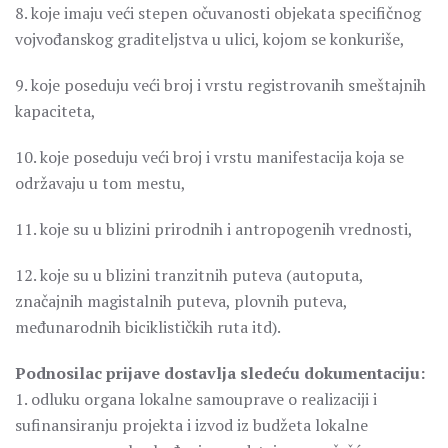
8. koje imaju veći stepen očuvanosti objekata specifičnog
vojvođanskog graditeljstva u ulici, kojom se konkuriše,
9. koje poseduju veći broj i vrstu registrovanih smeštajnih
kapaciteta,
10. koje poseduju veći broj i vrstu manifestacija koja se
održavaju u tom mestu,
11. koje su u blizini prirodnih i antropogenih vrednosti,
12. koje su u blizini tranzitnih puteva (autoputa,
značajnih magistalnih puteva, plovnih puteva,
međunarodnih biciklističkih ruta itd).
Podnosilac prijave dostavlja sledeću dokumentaciju:
1. odluku organa lokalne samouprave o realizaciji i
sufinansiranju projekta i izvod iz budžeta lokalne