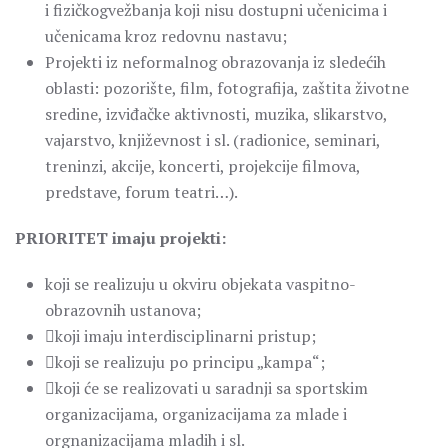
i fizičkogvežbanja koji nisu dostupni učenicima i
učenicama kroz redovnu nastavu;
Projekti iz neformalnog obrazovanja iz sledećih
oblasti: pozorište, film, fotografija, zaštita životne
sredine, izviđačke aktivnosti, muzika, slikarstvo,
vajarstvo, književnost i sl. (radionice, seminari,
treninzi, akcije, koncerti, projekcije filmova,
predstave, forum teatri…).
PRIORITET imaju projekti:
koji se realizuju u okviru objekata vaspitno-
obrazovnih ustanova;
koji imaju interdisciplinarni pristup;
koji se realizuju po principu „kampa“;
koji će se realizovati u saradnji sa sportskim
organizacijama, organizacijama za mlade i
orgnanizacijama mladih i sl.