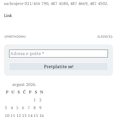
na brojeve 021/456 790, 487 4580, 487 4669, 487 4302.
Link
PRETHODNO
SLEDEĆE
avgust 2026.
P
U
S
Č
P
S
N
1
2
3
4
5
6
7
8
9
10
11
12
13
14
15
16