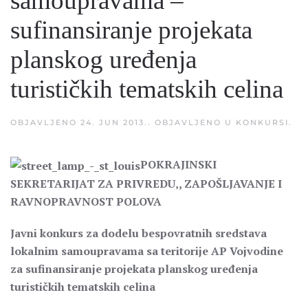
samoupravama –
sufinansiranje projekata
planskog uređenja
turističkih tematskih celina
OBJAVLJENO
24. JUN 2013.
. OBJAVLJENO U
KONKURSI
.
POKRAJINSKI
SEKRETARIJAT ZA PRIVREDU‚, ZAPOŠLJAVANJE I
RAVNOPRAVNOST POLOVA
Javni konkurs za dodelu bespovratnih sredstava
lokalnim samoupravama sa teritorije AP Vojvodine
za sufinansiranje projekata planskog uređenja
turističkih tematskih celina