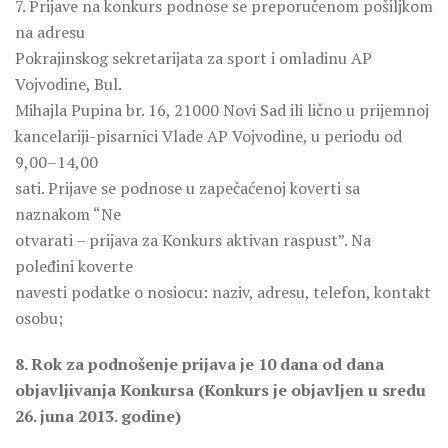
7. Prijave na konkurs podnose se preporučenom pošiljkom
na adresu
Pokrajinskog sekretarijata za sport i omladinu AP
Vojvodine, Bul.
Mihajla Pupina br. 16, 21000 Novi Sad ili lično u prijemnoj
kancelariji-pisarnici Vlade AP Vojvodine, u periodu od
9,00–14,00
sati. Prijave se podnose u zapečaćenoj koverti sa
naznakom “Ne
otvarati – prijava za Konkurs aktivan raspust”. Na
poleđini koverte
navesti podatke o nosiocu: naziv, adresu, telefon, kontakt
osobu;
8. Rok za podnošenje prijava je 10 dana od dana
objavljivanja Konkursa (Konkurs je objavljen u sredu
26. juna 2013. godine)