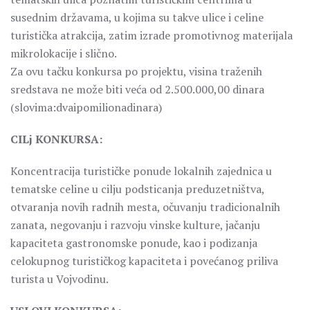
susednim državama, u kojima su takve ulice i celine
turistička atrakcija, zatim izrade promotivnog materijala
mikrolokacije i slično.
Za ovu tačku konkursa po projektu, visina traženih
sredstava ne može biti veća od 2.500.000,00 dinara
(slovima:dvaipomilionadinara)
CILj KONKURSA:
Koncentracija turističke ponude lokalnih zajednica u
tematske celine u cilju podsticanja preduzetništva,
otvaranja novih radnih mesta, očuvanju tradicionalnih
zanata, negovanju i razvoju vinske kulture, jačanju
kapaciteta gastronomske ponude, kao i podizanja
celokupnog turističkog kapaciteta i povećanog priliva
turista u Vojvodinu.