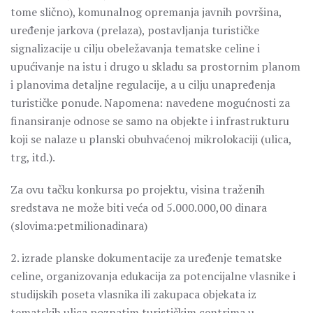
tome slično), komunalnog opremanja javnih površina,
uređenje jarkova (prelaza), postavljanja turističke
signalizacije u cilju obeležavanja tematske celine i
upućivanje na istu i drugo u skladu sa prostornim planom
i planovima detaljne regulacije, a u cilju unapređenja
turističke ponude. Napomena: navedene mogućnosti za
finansiranje odnose se samo na objekte i infrastrukturu
koji se nalaze u planski obuhvaćenoj mikrolokaciji (ulica,
trg, itd.).
Za ovu tačku konkursa po projektu, visina traženih
sredstava ne može biti veća od 5.000.000,00 dinara
(slovima:petmilionadinara)
2. izrade planske dokumentacije za uređenje tematske
celine, organizovanja edukacija za potencijalne vlasnike i
studijskih poseta vlasnika ili zakupaca objekata iz
tematskih ulica poznatim turističkim centrima u