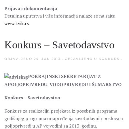
Prijava i dokumentacija
Detaljna uputstva i više informacija nalaze se na sajtu
www.kvik.rs
Konkurs – Savetodavstvo
OBJAVLJENO
24. JUN 2013.
. OBJAVLJENO U
KONKURSI
.
POKRAJINSKI SEKRETARIJAT Z
APOLJOPRIVREDU, VODOPRIVREDU I ŠUMARSTVO
Konkurs – Savetodavstvo
Konkurs za realizaciju projekata iz posebnih programa
godišnjeg programa unapređenja savetodavnih poslova u
poljoprivredi u AP vojvodini za 2013. godinu.