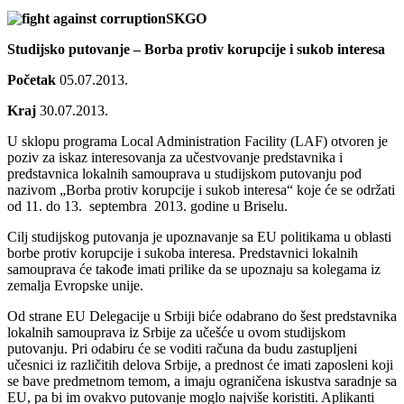
SKGO
Studijsko putovanje – Borba protiv korupcije i sukob interesa
Početak
05.07.2013.
Kraj
30.07.2013.
U sklopu programa Local Administration Facility (LAF) otvoren je
poziv za iskaz interesovanja za učestvovanje predstavnika i
predstavnica lokalnih samouprava u studijskom putovanju pod
nazivom „Borba protiv korupcije i sukob interesa“ koje će se održati
od 11. do 13. septembra 2013. godine u Briselu.
Cilj studijskog putovanja je upoznavanje sa EU politikama u oblasti
borbe protiv korupcije i sukoba interesa. Predstavnici lokalnih
samouprava će takođe imati prilike da se upoznaju sa kolegama iz
zemalja Evropske unije.
Od strane EU Delegacije u Srbiji biće odabrano do šest predstavnika
lokalnih samouprava iz Srbije za učešće u ovom studijskom
putovanju. Pri odabiru će se voditi računa da budu zastupljeni
učesnici iz različitih delova Srbije, a prednost će imati zaposleni koji
se bave predmetnom temom, a imaju ograničena iskustva saradnje sa
EU, pa bi im ovakvo putovanje moglo najviše koristiti. Aplikanti