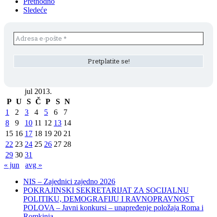
Prethodno
Sledeće
jul 2013.
P
U
S
Č
P
S
N
1
2
3
4
5
6
7
8
9
10
11
12
13
14
15
16
17
18
19
20
21
22
23
24
25
26
27
28
29
30
31
« jun
avg »
NIS – Zajednici zajedno 2026
POKRAJINSKI SEKRETARIJAT ZA SOCIJALNU
POLITIKU, DEMOGRAFIJU I RAVNOPRAVNOST
POLOVA – Javni konkursi – unapređenje položaja Roma i
Romkinja