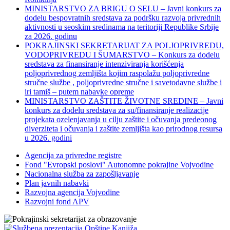
MINISTARSTVO ZA BRIGU O SELU – Javni konkurs za
dodelu bespovratnih sredstava za podršku razvoja privrednih
aktivnosti u seoskim sredinama na teritoriji Republike Srbije
za 2026. godinu
POKRAJINSKI SEKRETARIJAT ZA POLJOPRIVREDU,
VODOPRIVREDU I ŠUMARSTVO – Konkurs za dodelu
sredstava za finansiranje intenziviranja korišćenja
poljoprivrednog zemljišta kojim raspolažu poljoprivredne
stručne službe , poljoprivredne stručne i savetodavne službe i
iri tamiš ‒ putem nabavke opreme
MINISTARSTVO ZAŠTITE ŽIVOTNE SREDINE – Javni
konkurs za dodelu sredstava za su/finansiranje realizacije
projekata ozelenjavanja u cilju zaštite i očuvanja predeonog
diverziteta i očuvanja i zaštite zemljišta kao prirodnog resursa
u 2026. godini
Agencija za privredne registre
Fond "Evropski poslovi" Autonomne pokrajine Vojvodine
Nacionalna služba za zapošljavanje
Plan javnih nabavki
Razvojna agencija Vojvodine
Razvojni fond APV