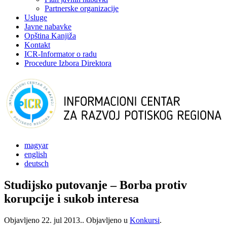
Partnerske organizacije
Usluge
Javne nabavke
Opština Kanjiža
Kontakt
ICR-Informator o radu
Procedure Izbora Direktora
magyar
english
deutsch
Studijsko putovanje – Borba protiv
korupcije i sukob interesa
Objavljeno
22. jul 2013.
. Objavljeno u
Konkursi
.