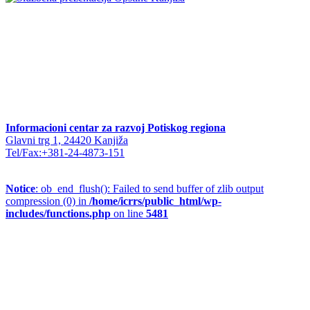
Informacioni centar za razvoj Potiskog regiona
Glavni trg 1, 24420 Kanjiža
Tel/Fax:+381-24-4873-151
Notice
: ob_end_flush(): Failed to send buffer of zlib output
compression (0) in
/home/icrrs/public_html/wp-
includes/functions.php
on line
5481