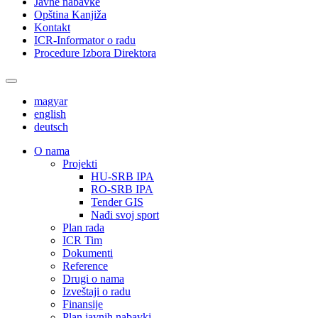
Javne nabavke
Opština Kanjiža
Kontakt
ICR-Informator o radu
Procedure Izbora Direktora
magyar
english
deutsch
О nama
Projekti
HU-SRB IPA
RO-SRB IPA
Tender GIS
Nađi svoj sport
Plan rada
ICR Tim
Dokumenti
Reference
Drugi o nama
Izveštaji o radu
Finansije
Plan javnih nabavki