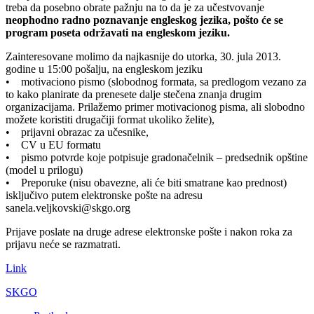
treba da posebno obrate pažnju na to da je za učestvovanje
neophodno radno poznavanje engleskog jezika, pošto će se
program poseta održavati na engleskom jeziku.
Zainteresovane molimo da najkasnije do utorka, 30. jula 2013.
godine u 15:00 pošalju, na engleskom jeziku
• motivaciono pismo (slobodnog formata, sa predlogom vezano za
to kako planirate da prenesete dalje stečena znanja drugim
organizacijama. Prilažemo primer motivacionog pisma, ali slobodno
možete koristiti drugačiji format ukoliko želite),
• prijavni obrazac za učesnike,
• CV u EU formatu
• pismo potvrde koje potpisuje gradonačelnik – predsednik opštine
(model u prilogu)
• Preporuke (nisu obavezne, ali će biti smatrane kao prednost)
isključivo putem elektronske pošte na adresu
sanela.veljkovski@skgo.org
Prijave poslate na druge adrese elektronske pošte i nakon roka za
prijavu neće se razmatrati.
Link
SKGO