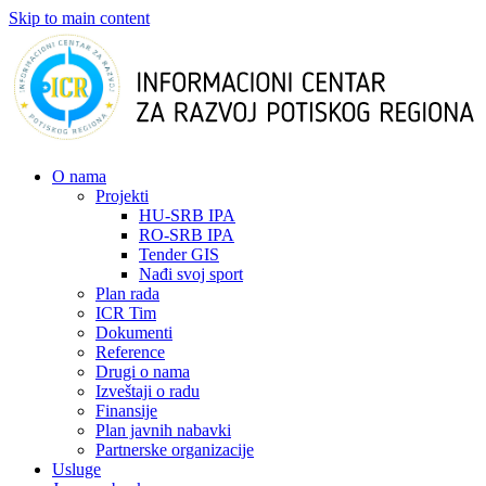
Skip to main content
О nama
Projekti
HU-SRB IPA
RO-SRB IPA
Tender GIS
Nađi svoj sport
Plan rada
ICR Tim
Dokumenti
Reference
Drugi o nama
Izveštaji o radu
Finansije
Plan javnih nabavki
Partnerske organizacije
Usluge