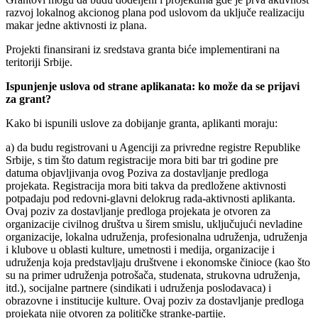
razvoj lokalnog akcionog plana pod uslovom da uključe realizaciju
makar jedne aktivnosti iz plana.
Projekti finansirani iz sredstava granta biće implementirani na
teritoriji Srbije.
Ispunjenje uslova od strane aplikanata: ko može da se prijavi
za grant?
Kako bi ispunili uslove za dobijanje granta, aplikanti moraju:
a) da budu registrovani u Agenciji za privredne registre Republike
Srbije, s tim što datum registracije mora biti bar tri godine pre
datuma objavljivanja ovog Poziva za dostavljanje predloga
projekata. Registracija mora biti takva da predložene aktivnosti
potpadaju pod redovni-glavni delokrug rada-aktivnosti aplikanta.
Ovaj poziv za dostavljanje predloga projekata je otvoren za
organizacije civilnog društva u širem smislu, uključujući nevladine
organizacije, lokalna udruženja, profesionalna udruženja, udruženja
i klubove u oblasti kulture, umetnosti i medija, organizacije i
udruženja koja predstavljaju društvene i ekonomske činioce (kao što
su na primer udruženja potrošača, studenata, strukovna udruženja,
itd.), socijalne partnere (sindikati i udruženja poslodavaca) i
obrazovne i institucije kulture. Ovaj poziv za dostavljanje predloga
projekata nije otvoren za političke stranke-partije.