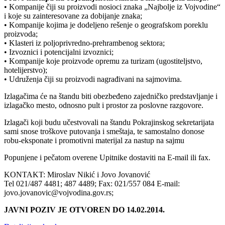
• Kompanije čiji su proizvodi nosioci znaka „Najbolje iz Vojvodine“
i koje su zainteresovane za dobijanje znaka;
• Kompanije kojima je dodeljeno rešenje o geografskom poreklu
proizvoda;
• Klasteri iz poljoprivredno-prehrambenog sektora;
• Izvoznici i potencijalni izvoznici;
• Kompanije koje proizvode opremu za turizam (ugostiteljstvo,
hotelijerstvo);
• Udruženja čiji su proizvodi nagrađivani na sajmovima.
Izlagačima će na štandu biti obezbeđeno zajedničko predstavljanje i
izlagačko mesto, odnosno pult i prostor za poslovne razgovore.
Izlagači koji budu učestvovali na štandu Pokrajinskog sekretarijata
sami snose troškove putovanja i smeštaja, te samostalno donose
robu-eksponate i promotivni materijal za nastup na sajmu
Popunjene i pečatom overene Upitnike dostaviti na E-mail ili fax.
KONTAKT: Miroslav Nikić i Jovo Jovanović
Tel 021/487 4481; 487 4489; Fax: 021/557 084 E-mail:
jovo.jovanovic@vojvodina.gov.rs;
JAVNI POZIV JE OTVOREN DO 14.02.2014.