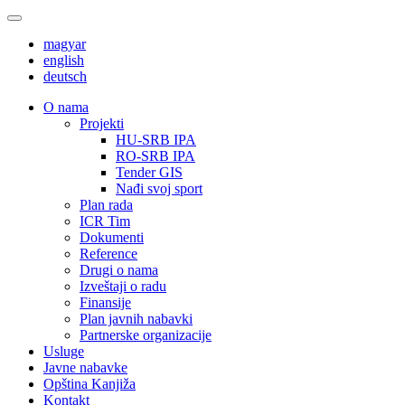
magyar
english
deutsch
О nama
Projekti
HU-SRB IPA
RO-SRB IPA
Tender GIS
Nađi svoj sport
Plan rada
ICR Tim
Dokumenti
Reference
Drugi o nama
Izveštaji o radu
Finansije
Plan javnih nabavki
Partnerske organizacije
Usluge
Javne nabavke
Opština Kanjiža
Kontakt