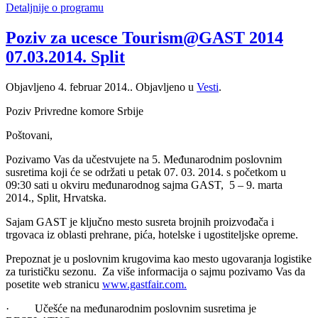
Detaljnije o programu
Poziv za ucesce Tourism@GAST 2014
07.03.2014. Split
Objavljeno
4. februar 2014.
. Objavljeno u
Vesti
.
Poziv Privredne komore Srbije
Poštovani,
Pozivamo Vas da učestvujete na 5. Međunarodnim poslovnim
susretima koji će se održati u petak 07. 03. 2014. s početkom u
09:30 sati u okviru međunarodnog sajma GAST, 5 – 9. marta
2014., Split, Hrvatska.
Sajam GAST je ključno mesto susreta brojnih proizvođača i
trgovaca iz oblasti prehrane, pića, hotelske i ugostiteljske opreme.
Prepoznat je u poslovnim krugovima kao mesto ugovaranja logistike
za turističku sezonu. Za više informacija o sajmu pozivamo Vas da
posetite web stranicu
www.gastfair.com.
· Učešće na međunarodnim poslovnim susretima je