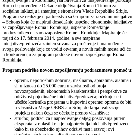
zapošljavanje i u koordinaciji sa Savetom za unapređivanje položaja
Roma i sprovođenje Dekade uključivanja Roma i Timom za
socijalnu inkluziju i smanjenje siromaštva Vlade Republike Srbije.
Program se realizuje u partnerstvu sa Grupom za razvojnu inicijativu
– Sekons koja će mapirati dosadašnje uspešne ekonomske inicijative
za zapošljavanje Roma i Romkinja, uspešne Rome/kinje
preduzetnike/ce i samozaposlene Rome i Romkinje. Mapiranje će
trajati do 17. februara 2014. godine, a sve mapirane
inicijative/preduzeća zainteresovana za proširenje i unapređenje
svoga poslovanja koje će voditi otvaranju novih radnih mesta ući će
u konkurenciju za program podrške novom zapošljavanju Roma i
Romkinja.
Program podrške novom zapošljavanju podrazumeva pomoć u:
opremi, nepotrošnim dobrima, mašinama, aparatima, alatima i
sl. u iznosu do 25.000 eura u zavisnosti od broja
novozaposlenih, ekonomskih karakteristika i perspektive za
održivost pojedinačne inicijative/preduzeća; očekuje se i
učešće korisnika programa u kupovini opreme; oprema će biti
u vlasništvu Misije OEBS-a u Srbiji do kraja realizacije
projekta nakon čega se očekuje prenos vlasništva;
stručnoj podršci za unapređivanje daljeg poslovanja putem
eksperata iz oblasti koja je najpotrebnija inicijativi/preduzeću
kako bi se obezbedio njihov održivi rast i razvoj; ovi
stručnjaci će kao konsultanti pomagati razvoj