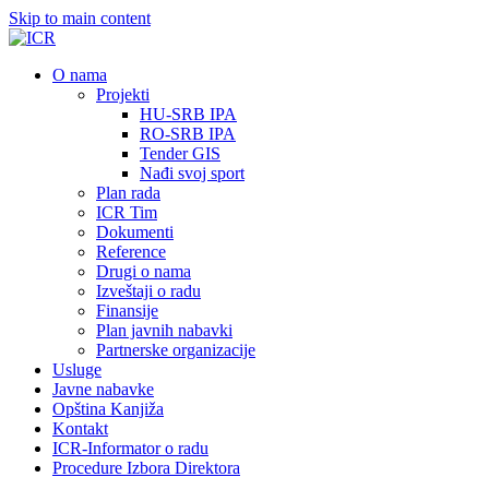
Skip to main content
О nama
Projekti
HU-SRB IPA
RO-SRB IPA
Tender GIS
Nađi svoj sport
Plan rada
ICR Tim
Dokumenti
Reference
Drugi o nama
Izveštaji o radu
Finansije
Plan javnih nabavki
Partnerske organizacije
Usluge
Javne nabavke
Opština Kanjiža
Kontakt
ICR-Informator o radu
Procedure Izbora Direktora