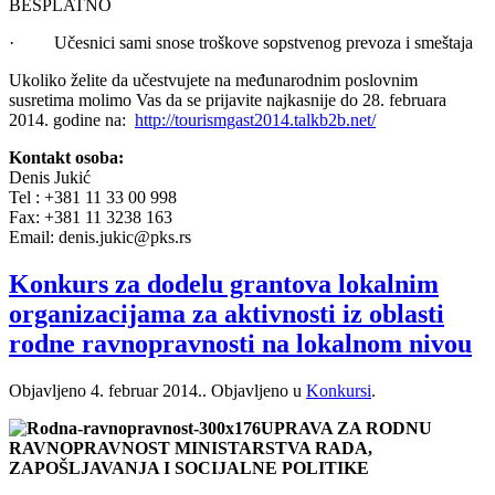
BESPLATNO
· Učesnici sami snose troškove sopstvenog prevoza i smeštaja
Ukoliko želite da učestvujete na međunarodnim poslovnim
susretima molimo Vas da se prijavite najkasnije do 28. februara
2014. godine na:
http://tourismgast2014.talkb2b.net/
Kontakt osoba:
Denis Jukić
Tel : +381 11 33 00 998
Fax: +381 11 3238 163
Email: denis.jukic@pks.rs
Konkurs za dodelu grantova lokalnim
organizacijama za aktivnosti iz oblasti
rodne ravnopravnosti na lokalnom nivou
Objavljeno
4. februar 2014.
. Objavljeno u
Konkursi
.
UPRAVA ZA RODNU
RAVNOPRAVNOST MINISTARSTVA RADA,
ZAPOŠLJAVANJA I SOCIJALNE POLITIKE