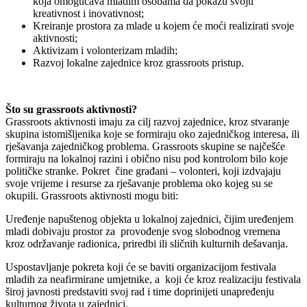
koja omogućava mladim osobama da pokažu svoju
kreativnost i inovativnost;
Kreiranje prostora za mlade u kojem će moći realizirati svoje
aktivnosti;
Aktivizam i volonterizam mladih;
Razvoj lokalne zajednice kroz grassroots pristup.
Što su grassroots aktivnosti?
Grassroots aktivnosti imaju za cilj razvoj zajednice, kroz stvaranje
skupina istomišljenika koje se formiraju oko zajedničkog interesa, ili
rješavanja zajedničkog problema. Grassroots skupine se najčešće
formiraju na lokalnoj razini i obično nisu pod kontrolom bilo koje
političke stranke. Pokret čine građani – volonteri, koji izdvajaju
svoje vrijeme i resurse za rješavanje problema oko kojeg su se
okupili. Grassroots aktivnosti mogu biti:
Uređenje napuštenog objekta u lokalnoj zajednici, čijim uređenjem
mladi dobivaju prostor za provođenje svog slobodnog vremena
kroz održavanje radionica, priredbi ili sličnih kulturnih dešavanja.
Uspostavljanje pokreta koji će se baviti organizacijom festivala
mladih za neafirmirane umjetnike, a koji će kroz realizaciju festivala
široj javnosti predstaviti svoj rad i time doprinijeti unapređenju
kulturnog života u zajednici.