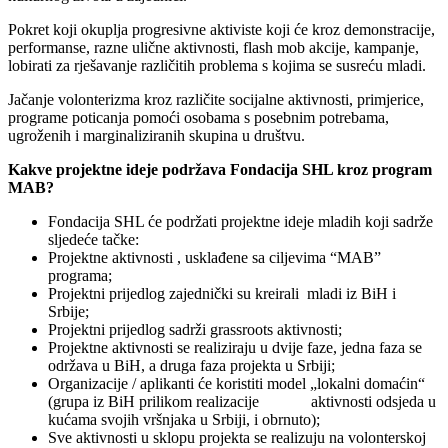
Pokret koji okuplja progresivne aktiviste koji će kroz demonstracije,
performanse, razne ulične aktivnosti, flash mob akcije, kampanje,
lobirati za rješavanje različitih problema s kojima se susreću mladi.
Jačanje volonterizma kroz različite socijalne aktivnosti, primjerice,
programe poticanja pomoći osobama s posebnim potrebama,
ugroženih i marginaliziranih skupina u društvu.
Kakve projektne ideje podržava Fondacija SHL kroz program
MAB?
Fondacija SHL će podržati projektne ideje mladih koji sadrže
sljedeće tačke:
Projektne aktivnosti , usklađene sa ciljevima “MAB”
programa;
Projektni prijedlog zajednički su kreirali mladi iz BiH i
Srbije;
Projektni prijedlog sadrži grassroots aktivnosti;
Projektne aktivnosti se realiziraju u dvije faze, jedna faza se
održava u BiH, a druga faza projekta u Srbiji;
Organizacije / aplikanti će koristiti model „lokalni domaćin“
(grupa iz BiH prilikom realizacije aktivnosti odsjeda u
kućama svojih vršnjaka u Srbiji, i obrnuto);
Sve aktivnosti u sklopu projekta se realizuju na volonterskoj