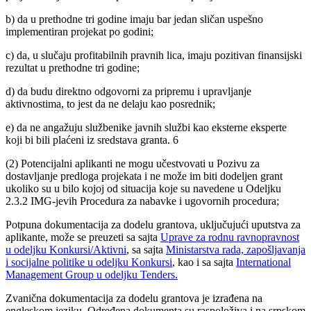
b) da u prethodne tri godine imaju bar jedan sličan uspešno
implementiran projekat po godini;
c) da, u slučaju profitabilnih pravnih lica, imaju pozitivan finansijski
rezultat u prethodne tri godine;
d) da budu direktno odgovorni za pripremu i upravljanje
aktivnostima, to jest da ne delaju kao posrednik;
e) da ne angažuju službenike javnih službi kao eksterne eksperte
koji bi bili plaćeni iz sredstava granta. 6
(2) Potencijalni aplikanti ne mogu učestvovati u Pozivu za
dostavljanje predloga projekata i ne može im biti dodeljen grant
ukoliko su u bilo kojoj od situacija koje su navedene u Odeljku
2.3.2 IMG-jevih Procedura za nabavke i ugovornih procedura;
Potpuna dokumentacija za dodelu grantova, uključujući uputstva za
aplikante, može se preuzeti sa sajta
Uprave za rodnu ravnopravnost
u odeljku Konkursi/Aktivni
, sa sajta
Ministarstva rada, zapošljavanja
i socijalne politike u odeljku Konkursi
, kao i sa sajta
International
Management Group u odeljku Tenders.
Zvanična dokumentacija za dodelu grantova je izrađena na
engleskom jeziku. Određena dokumenta su raspoloživa i na srpskom