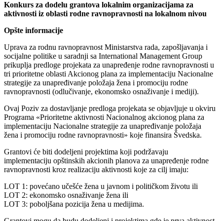
Konkurs za dodelu grantova lokalnim organizacijama za
aktivnosti iz oblasti rodne ravnopravnosti na lokalnom nivou
Opšte informacije
Uprava za rodnu ravnopravnost Ministarstva rada, zapošljavanja i
socijalne politike u saradnji sa International Management Group
prikuplja predloge projekata za unapređenje rodne ravnopravnosti u
tri prioritetne oblasti Akcionog plana za implementaciju Nacionalne
strategije za unapređivanje položaja žena i promociju rodne
ravnopravnosti (odlučivanje, ekonomsko osnaživanje i mediji).
Ovaj Poziv za dostavljanje predloga projekata se objavljuje u okviru
Programa «Prioritetne aktivnosti Nacionalnog akcionog plana za
implementaciju Nacionalne strategije za unapređivanje položaja
žena i promociju rodne ravnopravnosti» koje finansira Švedska.
Grantovi će biti dodeljeni projektima koji podržavaju
implementaciju opštinskih akcionih planova za unapređenje rodne
ravnopravnosti kroz realizaciju aktivnosti koje za cilj imaju:
LOT 1: povećano učešće žena u javnom i političkom životu ili
LOT 2: ekonomsko osnaživanje žena ili
LOT 3: poboljšana pozicija žena u medijima.
Grantovi mogu da budu dodeljeni i projektima gde je prva aktivnost