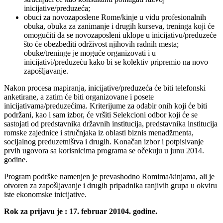
inicijative/preduzeća;
obuci za novozaposlene Rome/kinje u vidu profesionalnih
obuka, obuka za zanimanje i drugih kurseva, treninga koji će
omogućiti da se novozaposleni uklope u inicijativu/preduzeće
što će obezbediti održivost njihovih radnih mesta;
obuke/treninge je moguće organizovati i u
inicijativi/preduzeću kako bi se kolektiv pripremio na novo
zapošljavanje.
Nakon procesa mapiranja, inicijative/preduzeća će biti telefonski
anketirane, a zatim će biti organizovane i posete
inicijativama/preduzećima. Kriterijume za odabir onih koji će biti
podržani, kao i sam izbor, će vršiti Selekcioni odbor koji će se
sastojati od predstavnika državnih institucija, predstavnika institucija
romske zajednice i stručnjaka iz oblasti biznis menadžmenta,
socijalnog preduzetništva i drugih. Konačan izbor i potpisivanje
prvih ugovora sa korisnicima programa se očekuju u junu 2014.
godine.
Program podrške namenjen je prevashodno Romima/kinjama, ali je
otvoren za zapošljavanje i drugih pripadnika ranjivih grupa u okviru
iste ekonomske inicijative.
Rok za prijavu je : 17. februar 20104. godine.