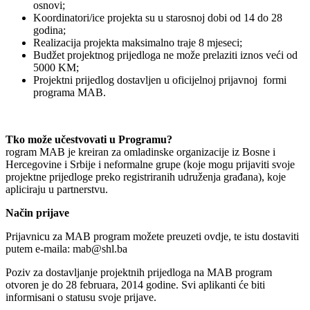
osnovi;
Koordinatori/ice projekta su u starosnoj dobi od 14 do 28
godina;
Realizacija projekta maksimalno traje 8 mjeseci;
Budžet projektnog prijedloga ne može prelaziti iznos veći od
5000 KM;
Projektni prijedlog dostavljen u oficijelnoj prijavnoj formi
programa MAB.
Tko može učestvovati u Programu?
rogram MAB je kreiran za omladinske organizacije iz Bosne i
Hercegovine i Srbije i neformalne grupe (koje mogu prijaviti svoje
projektne prijedloge preko registriranih udruženja građana), koje
apliciraju u partnerstvu.
Način prijave
Prijavnicu za MAB program možete preuzeti ovdje, te istu dostaviti
putem e-maila: mab@shl.ba
Poziv za dostavljanje projektnih prijedloga na MAB program
otvoren je do 28 februara, 2014 godine. Svi aplikanti će biti
informisani o statusu svoje prijave.