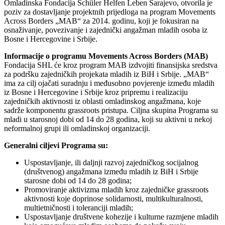
Omladinska Fondacija Schüler Helfen Leben Sarajevo, otvorila je
poziv za dostavljanje projektnih prijedloga na program Movements
Across Borders „MAB“ za 2014. godinu, koji je fokusiran na
osnaživanje, povezivanje i zajednički angažman mladih osoba iz
Bosne i Hercegovine i Srbije.
Informacije o programu Movements Across Borders (MAB)
Fondacija SHL će kroz program MAB izdvojiti finansijska sredstva
za podršku zajedničkih projekata mladih iz BiH i Srbije. „MAB“
ima za cilj ojačati suradnju i međusobno povjerenje između mladih
iz Bosne i Hercegovine i Srbije kroz pripremu i realizaciju
zajedničkih aktivnosti iz oblasti omladinskog angažmana, koje
sadrže komponentu grassroots pristupa. Ciljna skupina Programa su
mladi u starosnoj dobi od 14 do 28 godina, koji su aktivni u nekoj
neformalnoj grupi ili omladinskoj organizaciji.
Generalni ciljevi Programa su:
Uspostavljanje, ili daljnji razvoj zajedničkog socijalnog
(društvenog) angažmana između mladih iz BiH i Srbije
starosne dobi od 14 do 28 godina;
Promoviranje aktivizma mladih kroz zajedničke grassroots
aktivnosti koje doprinose solidarnosti, multikulturalnosti,
multietničnosti i toleranciji mladih;
Uspostavljanje društvene kohezije i kulturne razmjene mladih