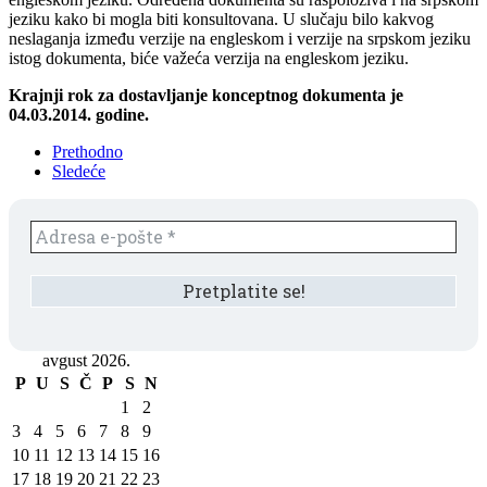
jeziku kako bi mogla biti konsultovana. U slučaju bilo kakvog
neslaganja između verzije na engleskom i verzije na srpskom jeziku
istog dokumenta, biće važeća verzija na engleskom jeziku.
Krajnji rok za dostavljanje konceptnog dokumenta je
04.03.2014. godine.
Prethodno
Sledeće
avgust 2026.
P
U
S
Č
P
S
N
1
2
3
4
5
6
7
8
9
10
11
12
13
14
15
16
17
18
19
20
21
22
23