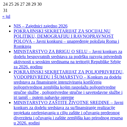
24
25
26
27
28
29
30
31
« jul
NIS – Zajednici zajedno 2026
POKRAJINSKI SEKRETARIJAT ZA SOCIJALNU
POLITIKU, DEMOGRAFIJU I RAVNOPRAVNOST
POLOVA – Javni konkursi – unapređenje položaja Roma i
Romkinja
MINISTARSTVO ZA BRIGU O SELU – Javni konkurs za
dodelu bespovratnih sredstava za podršku razvoja privrednih
aktivnosti u seoskim sredinama na teritoriji Republike Srbije
za 2026. godinu
POKRAJINSKI SEKRETARIJAT ZA POLJOPRIVREDU,
VODOPRIVREDU I ŠUMARSTVO – Konkurs za dodelu
sredstava za finansiranje intenziviranja korišćenja
poljoprivrednog zemljišta kojim raspolažu poljoprivredne
stručne službe , poljoprivredne stručne i savetodavne službe i
iri tamiš ‒ putem nabavke opreme
MINISTARSTVO ZAŠTITE ŽIVOTNE SREDINE – Javni
konkurs za dodelu sredstava za su/finansiranje realizacije
projekata ozelenjavanja u cilju zaštite i očuvanja predeonog
diverziteta i očuvanja i zaštite zemljišta kao prirodnog resursa
u 2026. godini