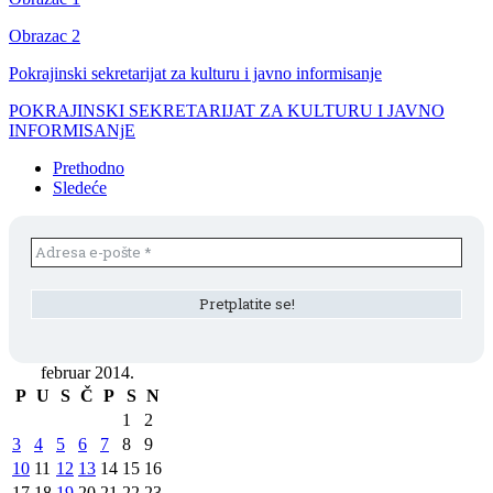
Obrazac 2
Pokrajinski sekretarijat za kulturu i javno informisanje
POKRAJINSKI SEKRETARIJAT ZA KULTURU I JAVNO
INFORMISANjE
Prethodno
Sledeće
februar 2014.
P
U
S
Č
P
S
N
1
2
3
4
5
6
7
8
9
10
11
12
13
14
15
16
17
18
19
20
21
22
23