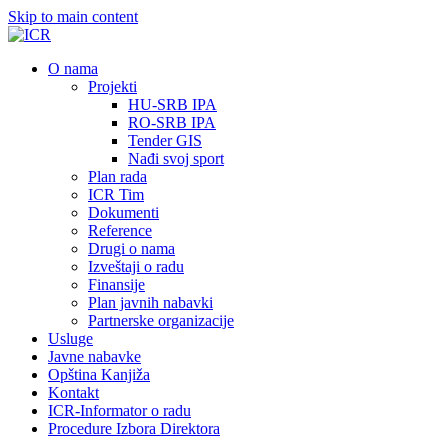
Skip to main content
О nama
Projekti
HU-SRB IPA
RO-SRB IPA
Tender GIS
Nađi svoj sport
Plan rada
ICR Tim
Dokumenti
Reference
Drugi o nama
Izveštaji o radu
Finansije
Plan javnih nabavki
Partnerske organizacije
Usluge
Javne nabavke
Opština Kanjiža
Kontakt
ICR-Informator o radu
Procedure Izbora Direktora