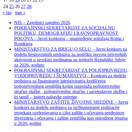
24
25
26
27
28
« jan
mar »
NIS – Zajednici zajedno 2026
POKRAJINSKI SEKRETARIJAT ZA SOCIJALNU
POLITIKU, DEMOGRAFIJU I RAVNOPRAVNOST
POLOVA – Javni konkursi – unapređenje položaja Roma i
Romkinja
MINISTARSTVO ZA BRIGU O SELU – Javni konkurs za
dodelu bespovratnih sredstava za podršku razvoja privrednih
aktivnosti u seoskim sredinama na teritoriji Republike Srbije
za 2026. godinu
POKRAJINSKI SEKRETARIJAT ZA POLJOPRIVREDU,
VODOPRIVREDU I ŠUMARSTVO – Konkurs za dodelu
sredstava za finansiranje intenziviranja korišćenja
poljoprivrednog zemljišta kojim raspolažu poljoprivredne
stručne službe , poljoprivredne stručne i savetodavne službe i
iri tamiš ‒ putem nabavke opreme
MINISTARSTVO ZAŠTITE ŽIVOTNE SREDINE – Javni
konkurs za dodelu sredstava za su/finansiranje realizacije
projekata ozelenjavanja u cilju zaštite i očuvanja predeonog
diverziteta i očuvanja i zaštite zemljišta kao prirodnog resursa
u 2026. godini