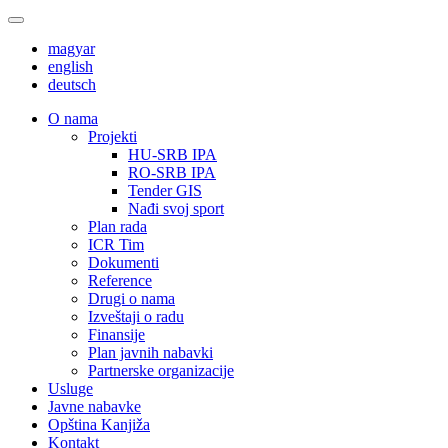
magyar
english
deutsch
О nama
Projekti
HU-SRB IPA
RO-SRB IPA
Tender GIS
Nađi svoj sport
Plan rada
ICR Tim
Dokumenti
Reference
Drugi o nama
Izveštaji o radu
Finansije
Plan javnih nabavki
Partnerske organizacije
Usluge
Javne nabavke
Opština Kanjiža
Kontakt