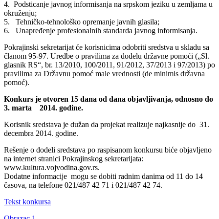
4. Podsticanje javnog informisanja na srpskom jeziku u zemljama u
okruženju;
5. Tehničko-tehnološko opremanje javnih glasila;
6. Unapređenje profesionalnih standarda javnog informisanja.
Pokrajinski sekretarijat će korisnicima odobriti sredstva u skladu sa
članom 95-97. Uredbe o pravilima za dodelu državne pomoći („Sl.
glasnik RS“, br. 13/2010, 100/2011, 91/2012, 37/2013 i 97/2013) po
pravilima za Državnu pomoć male vrednosti (de minimis državna
pomoć).
Konkurs je otvoren 15 dana od dana objavljivanja, odnosno do
3. marta 2014. godine.
Korisnik sredstava je dužan da projekat realizuje najkasnije do 31.
decembra 2014. godine.
Rešenje o dodeli sredstava po raspisanom konkursu biće objavljeno
na internet stranici Pokrajinskog sekretarijata:
www.kultura.vojvodina.gov.rs.
Dodatne informacije mogu se dobiti radnim danima od 11 do 14
časova, na telefone 021/487 42 71 i 021/487 42 74.
Tekst konkursa
Obrazac 1