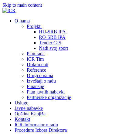
Skip to main content
О nama
Projekti
HU-SRB IPA
RO-SRB IPA
Tender GIS
Nađi svoj sport
Plan rada
ICR Tim
Dokumenti
Reference
Drugi o nama
Izveštaji o radu
Finansije
Plan javnih nabavki
Partnerske organizacije
Usluge
Javne nabavke
Opština Kanjiža
Kontakt
ICR-Informator o radu
Procedure Izbora Direktora