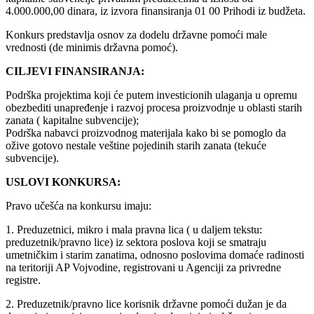
4.000.000,00 dinara, iz izvora finansiranja 01 00 Prihodi iz budžeta.
Konkurs predstavlja osnov za dodelu državne pomoći male
vrednosti (de minimis državna pomoć).
CILJEVI FINANSIRANJA:
Podrška projektima koji će putem investicionih ulaganja u opremu
obezbediti unapređenje i razvoj procesa proizvodnje u oblasti starih
zanata ( kapitalne subvencije);
Podrška nabavci proizvodnog materijala kako bi se pomoglo da
ožive gotovo nestale veštine pojedinih starih zanata (tekuće
subvencije).
USLOVI KONKURSA:
Pravo učešća na konkursu imaju:
1. Preduzetnici, mikro i mala pravna lica ( u daljem tekstu:
preduzetnik/pravno lice) iz sektora poslova koji se smatraju
umetničkim i starim zanatima, odnosno poslovima domaće radinosti
na teritoriji AP Vojvodine, registrovani u Agenciji za privredne
registre.
2. Preduzetnik/pravno lice korisnik državne pomoći dužan je da