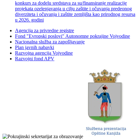
konkurs za dodelu sredstava za su/finansiranje realizacije
projekata ozelenjavanja u cilju zaštite i očuvanja predeonog
diverziteta i očuvanja i zaštite zemljišta kao prirodnog resursa
u 2026. godini
Agencija za privredne registre
Fond "Evropski poslovi" Autonomne pokrajine Vojvodine
Nacionalna služba za zapošljavanje
Plan javnih nabavki
Razvojna agencija Vojvodine
Razvojni fond APV