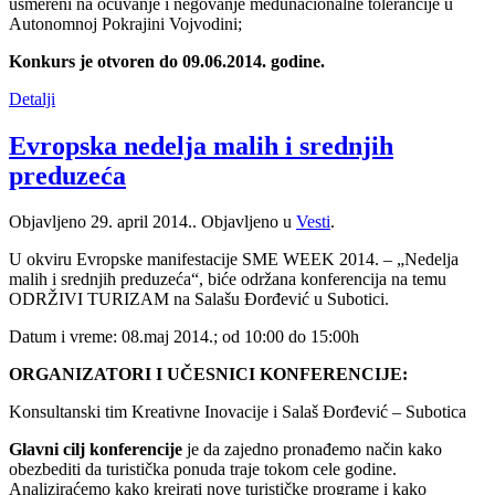
usmereni na očuvanje i negovanje međunacionalne tolerancije u
Autonomnoj Pokrajini Vojvodini;
Konkurs je otvoren do 09.06.2014. godine.
Detalji
Evropska nedelja malih i srednjih
preduzeća
Objavljeno
29. april 2014.
. Objavljeno u
Vesti
.
U okviru Evropske manifestacije SME WEEK 2014. – „Nedelja
malih i srednjih preduzeća“, biće održana konferencija na temu
ODRŽIVI TURIZAM na Salašu Đorđević u Subotici.
Datum i vreme: 08.maj 2014.; od 10:00 do 15:00h
ORGANIZATORI I UČESNICI KONFERENCIJE:
Konsultanski tim Kreativne Inovacije i Salaš Đorđević – Subotica
Glavni cilj konferencije
je da zajedno pronađemo način kako
obezbediti da turistička ponuda traje tokom cele godine.
Analiziraćemo kako kreirati nove turističke programe i kako