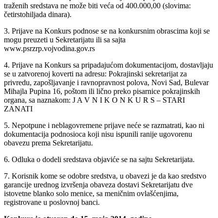
traženih sredstava ne može biti veća od 400.000,00 (slovima:
četirstohiljada dinara).
3. Prijave na Konkurs podnose se na konkursnim obrascima koji se
mogu preuzeti u Sekretarijatu ili sa sajta
www.psrzrp.vojvodina.gov.rs
4. Prijave na Konkurs sa pripadajućom dokumentacijom, dostavljaju
se u zatvorenoj koverti na adresu: Pokrajinski sekretarijat za
privredu, zapošljavanje i ravnopravnost polova, Novi Sad, Bulevar
Mihajla Pupina 16, poštom ili lično preko pisarnice pokrajinskih
organa, sa naznakom: J A V N I K O N K U R S – STARI
ZANATI
5. Nepotpune i neblagovremene prijave neće se razmatrati, kao ni
dokumentacija podnosioca koji nisu ispunili ranije ugovorenu
obavezu prema Sekretarijatu.
6. Odluka o dodeli sredstava objaviće se na sajtu Sekretarijata.
7. Korisnik kome se odobre sredstva, u obavezi je da kao sredstvo
garancije urednog izvršenja obaveza dostavi Sekretarijatu dve
istovetne blanko solo menice, sa meničnim ovlašćenjima,
registrovane u poslovnoj banci.