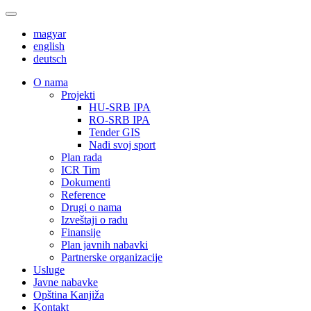
magyar
english
deutsch
О nama
Projekti
HU-SRB IPA
RO-SRB IPA
Tender GIS
Nađi svoj sport
Plan rada
ICR Tim
Dokumenti
Reference
Drugi o nama
Izveštaji o radu
Finansije
Plan javnih nabavki
Partnerske organizacije
Usluge
Javne nabavke
Opština Kanjiža
Kontakt