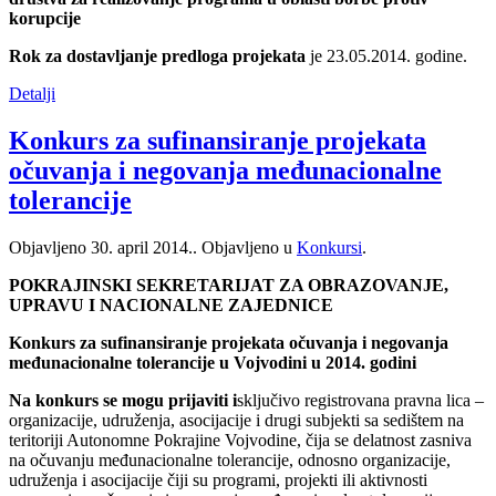
korupcije
Rok za dostavljanje predloga projekata
je 23.05.2014. godine.
Detalji
Konkurs za sufinansiranje projekata
očuvanja i negovanja međunacionalne
tolerancije
Objavljeno
30. april 2014.
. Objavljeno u
Konkursi
.
POKRAJINSKI SEKRETARIJAT ZA OBRAZOVANJE,
UPRAVU I NACIONALNE ZAJEDNICE
Konkurs za sufinansiranje projekata očuvanja i negovanja
međunacionalne tolerancije u Vojvodini u 2014. godini
Na konkurs se mogu prijaviti i
sključivo registrovana pravna lica –
organizacije, udruženja, asocijacije i drugi subjekti sa sedištem na
teritoriji Autonomne Pokrajine Vojvodine, čija se delatnost zasniva
na očuvanju međunacionalne tolerancije, odnosno organizacije,
udruženja i asocijacije čiji su programi, projekti ili aktivnosti