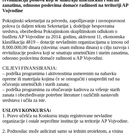
zanatima, odnosno poslovima domaće radinosti na teritoriji AP
Vojvodine
Pokrajinski sekretarijat za privredu, zapošljavanje i ravnopravnost
polova (u daljem tekstu Sekretarijat ), dodeljuje bespovratna
sredstva, obezbeđena Pokrajinskom skupštinskom odlukom o
budžetu AP Vojvodine za 2014. godinu, aktivnost 11, ekonomska
klasifikacija 4819 – dotacije nevladinim organizacijama u iznosu od
8.000.000,00 dinara (slovima: osam miliona dinara) u cilju razvoja i
revitalizacije poslova koji se smatraju umetničkim i starim zanatima,
odnosno poslovima domaće radinosti u AP Vojvodini.
CILJEVI FINANSIRANJA:
– podrška programima i aktivnostima usmerenim na nabavku
opreme ili materijala kojima će se omogućiti i unaprediti rad na
očuvanju umetničkih i starih zanata;
– podrška programima za obučavanje kadrova za vršenje starih
zanata i obezbeđivanje potrebne literature i različitih nastavnih
sredstava i učila za iste.
USLOVI KONKURSA:
1. Pravo učešća na Konkursu imaju registrovane nevladine
organizacije i ostale neprofitne institucije sa teritorije AP Vojvodine.
2. Podnosilac može aplicirati samo sa jednim projektom, a visina