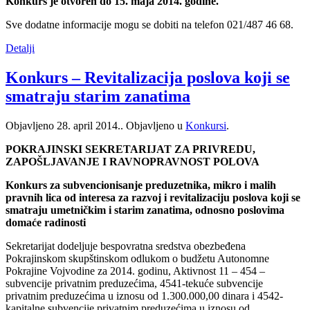
Konkurs je otvoren do 15. maja 2014. godine.
Sve dodatne informacije mogu se dobiti na telefon 021/487 46 68.
Detalji
Konkurs – Revitalizacija poslova koji se
smatraju starim zanatima
Objavljeno
28. april 2014.
. Objavljeno u
Konkursi
.
POKRAJINSKI SEKRETARIJAT ZA PRIVREDU,
ZAPOŠLJAVANJE I RAVNOPRAVNOST POLOVA
Konkurs za subvencionisanje preduzetnika, mikro i malih
pravnih lica od interesa za razvoj i revitalizaciju poslova koji se
smatraju umetničkim i starim zanatima, odnosno poslovima
domaće radinosti
Sekretarijat dodeljuje bespovratna sredstva obezbeđena
Pokrajinskom skupštinskom odlukom o budžetu Autonomne
Pokrajine Vojvodine za 2014. godinu, Aktivnost 11 – 454 –
subvencije privatnim preduzećima, 4541-tekuće subvencije
privatnim preduzećima u iznosu od 1.300.000,00 dinara i 4542-
kapitalne subvencije privatnim preduzećima u iznosu od