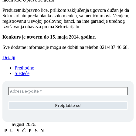
Preduzetnik/pravno lice, prilikom zaključenja ugovora dužan je da
Sekretarijatu preda blanko solo menicu, sa meničnim ovlašćenjem,
registrovanu u svojoj poslovnoj banci, na ime garancije urednog
izvršavanja obaveza prema Sekretarijatu.
Konkurs je otvoren do 15. maja 2014. godine.
Sve dodatne informacije mogu se dobiti na telefon 021/487 46 68.
Detalji
Prethodno
Sledeće
avgust 2026.
P
U
S
Č
P
S
N