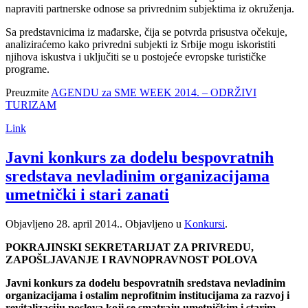
napraviti partnerske odnose sa privrednim subjektima iz okruženja.
Sa predstavnicima iz mađarske, čija se potvrda prisustva očekuje,
analiziraćemo kako privredni subjekti iz Srbije mogu iskoristiti
njihova iskustva i uključiti se u postojeće evropske turističke
programe.
Preuzmite
AGENDU za SME WEEK 2014. – ODRŽIVI
TURIZAM
Link
Javni konkurs za dodelu bespovratnih
sredstava nevladinim organizacijama
umetnički i stari zanati
Objavljeno
28. april 2014.
. Objavljeno u
Konkursi
.
POKRAJINSKI SEKRETARIJAT ZA PRIVREDU,
ZAPOŠLJAVANJE I RAVNOPRAVNOST POLOVA
Javni konkurs za dodelu bespovratnih sredstava nevladinim
organizacijama i ostalim neprofitnim institucijama za razvoj i
revitalizaciju poslova koji se smatraju umetničkim i starim