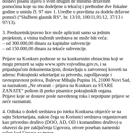
dostavi pisanu izjavu o svim drugim de minimis državnim
pomoćima koje su mu dodeljene u tekućoj i prethodne dve fiskalne
godine u smislu čl. 97 stav 1. Uredbe o pravilima za dodelu državne
pomoći (“Službeni glasnik RS“, br. 13/10, 100/11,91/12, 37/13 i
97/13).
3. Preduzetnik/pravno lice može aplicirati samo sa jednim
projektom, a visina traženih sredstava ne može biti veća:
– od 300.000,00 dinara za kapitalne subvencije
– od 150.000,00 dinara za tekuće subvencije.
Prijave na Konkurs podnose se na konkursnim obrascima koji se
mogu preuzeti sa sajta www.spriv.vojvodina.gov.rs, i sa
pripadajućom dokumentacijom, dostavljaju u zatvorenoj koverti na
adresu: Pokrajinski sekretarijat za privredu, zapošljavanje i
ravnopravnost polova, Bulevar Mihajla Pupina 16, 21000 Novi Sad,
sa naznakom „Ne otvarati – prijava na Konkurs za STARE
ZANATE“ poštom ili preko pisarnice pokrajinskih organa.
Prijave koje se dostave posle navedenog roka i nepotpune prijave se
neće razmatrati.
4. Odluka o dodeli sredstava po isteku Konkursa objaviće se na
sajtu Sekretarijata, nakon čega su Korisnici sredstava organizovani
kao privredno društvo (DOO, AD, OD i komanditno društvo) u
obavezi da pre zaključenja Ugovora, otvore poseban namenski
račun kod Uprave za trezor.