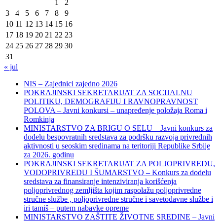
1
2
3
4
5
6
7
8
9
10
11
12
13
14
15
16
17
18
19
20
21
22
23
24
25
26
27
28
29
30
31
« jul
NIS – Zajednici zajedno 2026
POKRAJINSKI SEKRETARIJAT ZA SOCIJALNU
POLITIKU, DEMOGRAFIJU I RAVNOPRAVNOST
POLOVA – Javni konkursi – unapređenje položaja Roma i
Romkinja
MINISTARSTVO ZA BRIGU O SELU – Javni konkurs za
dodelu bespovratnih sredstava za podršku razvoja privrednih
aktivnosti u seoskim sredinama na teritoriji Republike Srbije
za 2026. godinu
POKRAJINSKI SEKRETARIJAT ZA POLJOPRIVREDU,
VODOPRIVREDU I ŠUMARSTVO – Konkurs za dodelu
sredstava za finansiranje intenziviranja korišćenja
poljoprivrednog zemljišta kojim raspolažu poljoprivredne
stručne službe , poljoprivredne stručne i savetodavne službe i
iri tamiš ‒ putem nabavke opreme
MINISTARSTVO ZAŠTITE ŽIVOTNE SREDINE – Javni