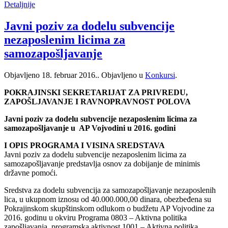
Detaljnije
Javni poziv za dodelu subvencije
nezaposlenim licima za
samozapošljavanje
Objavljeno
18. februar 2016.
. Objavljeno u
Konkursi
.
POKRAJINSKI SEKRETARIJAT ZA PRIVREDU,
ZAPOŠLJAVANJE I RAVNOPRAVNOST POLOVA
Javni poziv za dodelu subvencije nezaposlenim licima za
samozapošljavanje u AP Vojvodini u 2016. godini
I OPIS PROGRAMA I VISINA SREDSTAVA
Javni poziv za dodelu subvencije nezaposlenim licima za
samozapošljavanje predstavlja osnov za dobijanje de minimis
državne pomoći.
Sredstva za dodelu subvencija za samozapošljavanje nezaposlenih
lica, u ukupnom iznosu od 40.000.000,00 dinara, obezbeđena su
Pokrajinskom skupštinskom odlukom o budžetu AP Vojvodine za
2016. godinu u okviru Programa 0803 – Aktivna politika
zapošljavanja, programska aktivnost 1001 – Aktivna politika