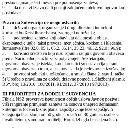
prestao najmanje šest meseci pre podnošenja zahteva;
9. da dostavi izjavu da li postoji zaključen kolektivni ugovor kod
poslodavca.
Pravo na Subvenciju ne mogu ostvariti:
1. državni organi, organizacije i drugi direktni i indirektni
korisnici budžetskih sredstava, zadruge i udruženja;
2. podnosioci zahteva koji obavljaju delatnosti u oblasti
eksploatacije uglja, taksi prevoza, menjačnica, kockanja i klađenja,
šumarstva(šifre 02.0, 05.1, 05.2, 35.14, 35.23, 49.32, 92.0 i 96.9);
3. korisnici sredstava koji nisu ispunili raniju ugovornu obavezu
prema Nacionalnoj službi za zapoljavanjeili Sekretarijatu, a
ugovorna obaveza je istekla, kao i korisnici sredstava čija je ranija
ugovorna obaveza u toku, a ustanovi se da je redovno ne izvršavaju;
4. privredni subjekti u teškoćama, u smislu člana 2. stav 1. tačka
5) Uredbe o pravilima za dodelu državne pomoći („Službeni glasnik
RS“, broj 13/2010, 100/2011, 91/2012, 37/2013 i 97/2013).
III PRIORITETI ZA DODELU SUBVENCIJA
Filijala NSZ proverava ispunjenost opštih uslova Javnog poziva i
vrši rangiranje primljenih zahteva na osnovu unapred definisanih
kriterijuma (ocena biznis plana, zapošljavanje teže zapošljivih
kategorija lica -stariji od 50 godina, mlađi od 30 godina, osobe sa
invaliditetom, samohrani roditelji, Romi, izbegla i raseljena lica).