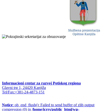
Informacioni centar za razvoj Potiskog regiona
Glavni trg 1, 24420 Kanjiža
Tel/Fax:+381-24-4873-151
Notice
: ob_end_flush(): Failed to send buffer of zlib output
compression (0) in
/home/icrrs/public_html/wp-