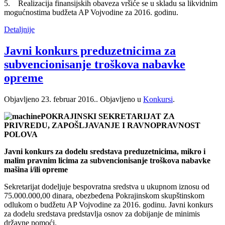
5. Realizacija finansijskih obaveza vršiće se u skladu sa likvidnim
mogućnostima budžeta AP Vojvodine za 2016. godinu.
Detaljnije
Javni konkurs preduzetnicima za
subvencionisanje troškova nabavke
opreme
Objavljeno
23. februar 2016.
. Objavljeno u
Konkursi
.
POKRAJINSKI SEKRETARIJAT ZA
PRIVREDU, ZAPOŠLJAVANJE I RAVNOPRAVNOST
POLOVA
Javni konkurs za dodelu sredstava preduzetnicima, mikro i
malim pravnim licima za subvencionisanje troškova nabavke
mašina i/ili opreme
Sekretarijat dodeljuje bespovratna sredstva u ukupnom iznosu od
75.000.000,00 dinara, obezbeđena Pokrajinskom skupštinskom
odlukom o budžetu AP Vojvodine za 2016. godinu. Javni konkurs
za dodelu sredstava predstavlja osnov za dobijanje de minimis
državne pomoći.