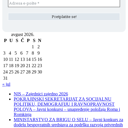
avgust 2026.
P
U
S
Č
P
S
N
1
2
3
4
5
6
7
8
9
10
11
12
13
14
15
16
17
18
19
20
21
22
23
24
25
26
27
28
29
30
31
« jul
NIS – Zajednici zajedno 2026
POKRAJINSKI SEKRETARIJAT ZA SOCIJALNU
POLITIKU, DEMOGRAFIJU I RAVNOPRAVNOST
POLOVA – Javni konkursi – unapređenje položaja Roma i
Romkinja
MINISTARSTVO ZA BRIGU O SELU – Javni konkurs za
dodelu bespovratnih sredstava za podršku razvoja privrednih