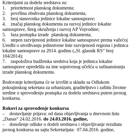
Kriterijumi za dodelu sredstava su:
1. prioritetnost planskog dokumenta;
2. površina obuhvata planskog dokumenta,
3. broj stanovnika jedinice lokalne samouprave;
4. značaj planskog dokumenta za razvoj jedinice lokalne
samouprave, šireg okruženja i razvoj AP Vojvodine;
5. faza postupka izrade planskog dokumenta;
6. stepen razvijenosti jedinice lokalne samouprave prema važećoj
Uredbi o utvrđivanju jedinstvene liste razvijenosti regiona i jedinica
lokalne samouprave za 2014. godinu („Sl. glasnik RS“ broj
104/2014);
7. raspoloživa budžetska sredstva koja je jedinica lokalne
samouprave opredelila na ime sopstvenog učešća u sufinansiranju
izrade planskog dokumenta.
Bodovanje kriterijuma će se izvršiti u skladu sa Odlukom
pokrajinskog sekretara za urbanizam, graditeljstvo i zaštitu životne
sredine o sprovođenju postupka za dodelu sredstava putem javnog
konkursa.
Rokovi za sprovođenje konkursa
– dostavljanje prijava: od dana objavljivanja u dnevnom listu
„Danas“ 24.02.2016.
do 24.03.2016. godine,
– donošenje odluke o dodeli sredstava i objavljivanje rezultata
javnog konkursa na sajtu Sekretarijata: 07.04.2016. godine,