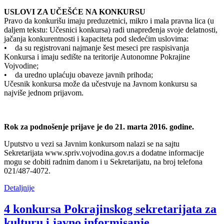
USLOVI ZA UČEŠĆE NA KONKURSU
Pravo da konkurišu imaju preduzetnici, mikro i mala pravna lica (u
daljem tekstu: Učesnici konkursa) radi unapređenja svoje delatnosti,
jačanja konkurentnosti i kapaciteta pod sledećim uslovima:
• da su registrovani najmanje šest meseci pre raspisivanja
Konkursa i imaju sedište na teritorije Autonomne Pokrajine
Vojvodine;
• da uredno uplaćuju obaveze javnih prihoda;
Učesnik konkursa može da učestvuje na Javnom konkursu sa
najviše jednom prijavom.
Rok za podnošenje prijave je do 21. marta 2016. godine.
Uputstvo u vezi sa Javnim konkursom nalazi se na sajtu
Sekretarijata www.spriv.vojvodina.gov.rs a dodatne informacije
mogu se dobiti radnim danom i u Sekretarijatu, na broj telefona
021/487-4072.
Detaljnije
4 konkursa Pokrajinskog sekretarijata za
kulturu i javno informisanje