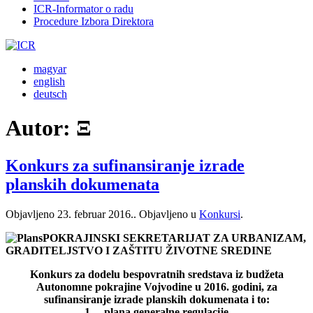
ICR-Informator o radu
Procedure Izbora Direktora
magyar
english
deutsch
Autor:
Ξ
Konkurs za sufinansiranje izrade
planskih dokumenata
Objavljeno
23. februar 2016.
. Objavljeno u
Konkursi
.
POKRAJINSKI SEKRETARIJAT ZA URBANIZAM,
GRADITELJSTVO I ZAŠTITU ŽIVOTNE SREDINE
Konkurs za dodelu bespovratnih sredstava iz budžeta
Autonomne pokrajine Vojvodine u 2016. godini, za
sufinansiranje izrade planskih dokumenata i to:
1. plana generalne regulacije