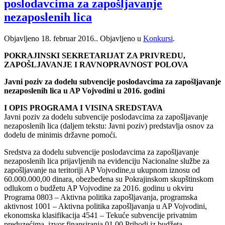
poslodavcima za zapošljavanje
nezaposlenih lica
Objavljeno
18. februar 2016.
. Objavljeno u
Konkursi
.
POKRAJINSKI SEKRETARIJAT ZA PRIVREDU,
ZAPOŠLJAVANJE I RAVNOPRAVNOST POLOVA
Javni poziv za dodelu subvencije poslodavcima za zapošljavanje
nezaposlenih lica u AP Vojvodini u 2016. godini
I OPIS PROGRAMA I VISINA SREDSTAVA
Javni poziv za dodelu subvencije poslodavcima za zapošljavanje
nezaposlenih lica (daljem tekstu: Javni poziv) predstavlja osnov za
dodelu de minimis državne pomoći.
Sredstva za dodelu subvencije poslodavcima za zapošljavanje
nezaposlenih lica prijavljenih na evidenciju Nacionalne službe za
zapošljavanje na teritoriji AP Vojvodine,u ukupnom iznosu od
60.000.000,00 dinara, obezbeđena su Pokrajinskom skupštinskom
odlukom o budžetu AP Vojvodine za 2016. godinu u okviru
Programa 0803 – Aktivna politika zapošljavanja, programska
aktivnost 1001 – Aktivna politika zapošljavanja u AP Vojvodini,
ekonomska klasifikacija 4541 – Tekuće subvencije privatnim
preduzećima, izvor finansiranja 01 00 Prihodi iz budžeta.