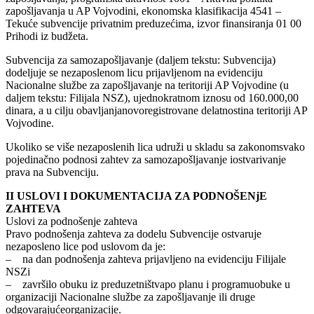
zapošljavanja u AP Vojvodini, ekonomska klasifikacija 4541 –
Tekuće subvencije privatnim preduzećima, izvor finansiranja 01 00
Prihodi iz budžeta.
Subvencija za samozapošljavanje (daljem tekstu: Subvencija)
dodeljuje se nezaposlenom licu prijavljenom na evidenciju
Nacionalne službe za zapošljavanje na teritoriji AP Vojvodine (u
daljem tekstu: Filijala NSZ), ujednokratnom iznosu od 160.000,00
dinara, a u cilju obavljanjanovoregistrovane delatnostina teritoriji AP
Vojvodine.
Ukoliko se više nezaposlenih lica udruži u skladu sa zakonomsvako
pojedinačno podnosi zahtev za samozapošljavanje iostvarivanje
prava na Subvenciju.
II USLOVI I DOKUMENTACIJA ZA PODNOŠENjE
ZAHTEVA
Uslovi za podnošenje zahteva
Pravo podnošenja zahteva za dodelu Subvencije ostvaruje
nezaposleno lice pod uslovom da je:
– na dan podnošenja zahteva prijavljeno na evidenciju Filijale
NSZi
– završilo obuku iz preduzetništvapo planu i programuobuke u
organizaciji Nacionalne službe za zapošljavanje ili druge
odgovarajućeorganizacije.