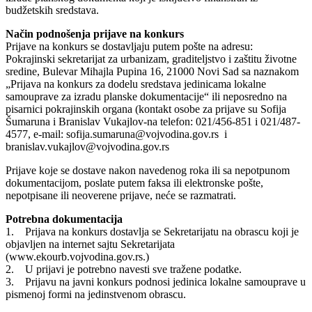
budžetskih sredstava.
Način podnošenja prijave na konkurs
Prijave na konkurs se dostavljaju putem pošte na adresu:
Pokrajinski sekretarijat za urbanizam, graditeljstvo i zaštitu životne
sredine, Bulevar Mihajla Pupina 16, 21000 Novi Sad sa naznakom
„Prijava na konkurs za dodelu sredstava jedinicama lokalne
samouprave za izradu planske dokumentacije“ ili neposredno na
pisarnici pokrajinskih organa (kontakt osobe za prijave su Sofija
Šumaruna i Branislav Vukajlov-na telefon: 021/456-851 i 021/487-
4577, e-mail: sofija.sumaruna@vojvodina.gov.rs i
branislav.vukajlov@vojvodina.gov.rs
Prijave koje se dostave nakon navedenog roka ili sa nepotpunom
dokumentacijom, poslate putem faksa ili elektronske pošte,
nepotpisane ili neoverene prijave, neće se razmatrati.
Potrebna dokumentacija
1. Prijava na konkurs dostavlja se Sekretarijatu na obrascu koji je
objavljen na internet sajtu Sekretarijata
(www.ekourb.vojvodina.gov.rs.)
2. U prijavi je potrebno navesti sve tražene podatke.
3. Prijavu na javni konkurs podnosi jedinica lokalne samouprave u
pismenoj formi na jedinstvenom obrascu.