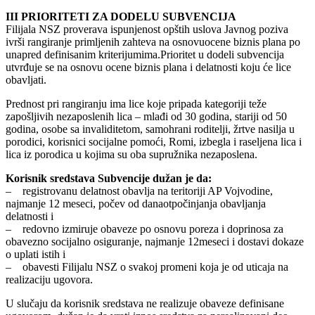
III PRIORITETI ZA DODELU SUBVENCIJA
Filijala NSZ proverava ispunjenost opštih uslova Javnog poziva
ivrši rangiranje primljenih zahteva na osnovuocene biznis plana po
unapred definisanim kriterijumima.Prioritet u dodeli subvencija
utvrđuje se na osnovu ocene biznis plana i delatnosti koju će lice
obavljati.
Prednost pri rangiranju ima lice koje pripada kategoriji teže
zapošljivih nezaposlenih lica – mlađi od 30 godina, stariji od 50
godina, osobe sa invaliditetom, samohrani roditelji, žrtve nasilja u
porodici, korisnici socijalne pomoći, Romi, izbegla i raseljena lica i
lica iz porodica u kojima su oba supružnika nezaposlena.
Korisnik sredstava Subvencije dužan je da:
– registrovanu delatnost obavlja na teritoriji AP Vojvodine,
najmanje 12 meseci, počev od danaotpočinjanja obavljanja
delatnosti i
– redovno izmiruje obaveze po osnovu poreza i doprinosa za
obavezno socijalno osiguranje, najmanje 12meseci i dostavi dokaze
o uplati istih i
– obavesti Filijalu NSZ o svakoj promeni koja je od uticaja na
realizaciju ugovora.
U slučaju da korisnik sredstava ne realizuje obaveze definisane