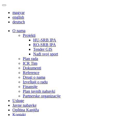
magyar
english
deutsch
О nama
Projekti
HU-SRB IPA
RO-SRB IPA
Tender GIS
Nađi svoj sport
Plan rada
ICR Tim
Dokumenti
Reference
Drugi o nama
Izveštaji o radu
Finansije
Plan javnih nabavki
Partnerske organizacije
Usluge
Javne nabavke
Opština Kanjiža
Kontakt