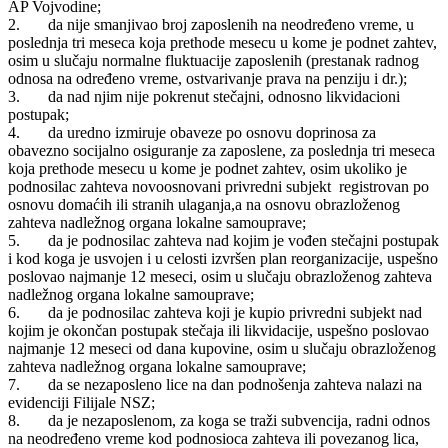
AP Vojvodine;
2. da nije smanjivao broj zaposlenih na neodređeno vreme, u
poslednja tri meseca koja prethode mesecu u kome je podnet zahtev,
osim u slučaju normalne fluktuacije zaposlenih (prestanak radnog
odnosa na određeno vreme, ostvarivanje prava na penziju i dr.);
3. da nad njim nije pokrenut stečajni, odnosno likvidacioni
postupak;
4. da uredno izmiruje obaveze po osnovu doprinosa za
obavezno socijalno osiguranje za zaposlene, za poslednja tri meseca
koja prethode mesecu u kome je podnet zahtev, osim ukoliko je
podnosilac zahteva novoosnovani privredni subjekt registrovan po
osnovu domaćih ili stranih ulaganja,a na osnovu obrazloženog
zahteva nadležnog organa lokalne samouprave;
5. da je podnosilac zahteva nad kojim je vođen stečajni postupak
i kod koga je usvojen i u celosti izvršen plan reorganizacije, uspešno
poslovao najmanje 12 meseci, osim u slučaju obrazloženog zahteva
nadležnog organa lokalne samouprave;
6. da je podnosilac zahteva koji je kupio privredni subjekt nad
kojim je okončan postupak stečaja ili likvidacije, uspešno poslovao
najmanje 12 meseci od dana kupovine, osim u slučaju obrazloženog
zahteva nadležnog organa lokalne samouprave;
7. da se nezaposleno lice na dan podnošenja zahteva nalazi na
evidenciji Filijale NSZ;
8. da je nezaposlenom, za koga se traži subvencija, radni odnos
na neodređeno vreme kod podnosioca zahteva ili povezanog lica,