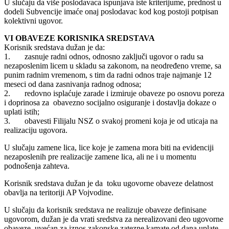
U slučaju da više poslodavaca ispunjava iste kriterijume, prednost u
dodeli Subvencije imaće onaj poslodavac kod kog postoji potpisan
kolektivni ugovor.
VI OBAVEZE KORISNIKA SREDSTAVA
Korisnik sredstava dužan je da:
1. zasnuje radni odnos, odnosno zaključi ugovor o radu sa
nezaposlenim licem u skladu sa zakonom, na neodređeno vreme, sa
punim radnim vremenom, s tim da radni odnos traje najmanje 12
meseci od dana zasnivanja radnog odnosa;
2. redovno isplaćuje zarade i izmiruje obaveze po osnovu poreza
i doprinosa za obavezno socijalno osiguranje i dostavlja dokaze o
uplati istih;
3. obavesti Filijalu NSZ o svakoj promeni koja je od uticaja na
realizaciju ugovora.
U slučaju zamene lica, lice koje je zamena mora biti na evidenciji
nezaposlenih pre realizacije zamene lica, ali ne i u momentu
podnošenja zahteva.
Korisnik sredstava dužan je da toku ugovorne obaveze delatnost
obavlja na teritoriji AP Vojvodine.
U slučaju da korisnik sredstava ne realizuje obaveze definisane
ugovorom, dužan je da vrati sredstva za nerealizovani deo ugovorne
obaveze, uvećan za iznos zakonske zatezne kamate od dana uplate