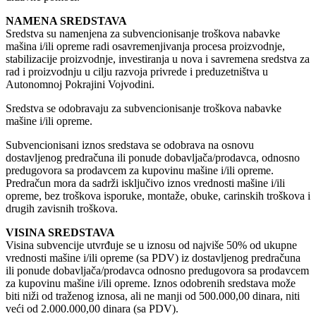
NAMENA SREDSTAVA
Sredstva su namenjena za subvencionisanje troškova nabavke
mašina i/ili opreme radi osavremenjivanja procesa proizvodnje,
stabilizacije proizvodnje, investiranja u nova i savremena sredstva za
rad i proizvodnju u cilju razvoja privrede i preduzetništva u
Autonomnoj Pokrajini Vojvodini.
Sredstva se odobravaju za subvencionisanje troškova nabavke
mašine i/ili opreme.
Subvencionisani iznos sredstava se odobrava na osnovu
dostavljenog predračuna ili ponude dobavljača/prodavca, odnosno
predugovora sa prodavcem za kupovinu mašine i/ili opreme.
Predračun mora da sadrži isključivo iznos vrednosti mašine i/ili
opreme, bez troškova isporuke, montaže, obuke, carinskih troškova i
drugih zavisnih troškova.
VISINA SREDSTAVA
Visina subvencije utvrđuje se u iznosu od najviše 50% od ukupne
vrednosti mašine i/ili opreme (sa PDV) iz dostavljenog predračuna
ili ponude dobavljača/prodavca odnosno predugovora sa prodavcem
za kupovinu mašine i/ili opreme. Iznos odobrenih sredstava može
biti niži od traženog iznosa, ali ne manji od 500.000,00 dinara, niti
veći od 2.000.000,00 dinara (sa PDV).