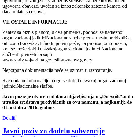
ugovorom, dužan je da vrati iznos sredstva za nerealizovani deo
ugovorne obaveze, uvećan za iznos zakonske zatezne kamate od
dana uplate sredstava.
VII OSTALE INFORMACIJE
Zahtev sa biznis planom, u dva primerka, podnosi se nadležnoj
organizacionoj jediniciNacionalne službe prema mestu prebivališta,
odnosno boravišta, ličnoili putem pošte, na propisanom obrascu,
koji se može dobiti u svakojorganizacionoj jedinici Nacionalne
službe ili preuzeti na sajtu
www.spriv.vojvodina.gov.rsiliwww.nsz.gov.rs
Nepotpuna dokumentacija neće se uzimati u razmatranje.
Sve dodatne informacije mogu se dobiti u svakoj organizacionoj
jediniciNacionalne službe.
Javni poziv je otvoren od dana objavljivanja u „Dnevnik“-u do
utroška sredstava predviđenih za ovu namenu, a najkasnije do
01. oktobra 2016. godine.
Detalji
Javni poziv za dodelu subvencije