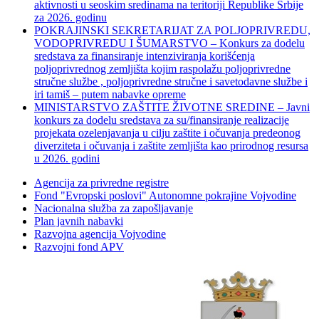
aktivnosti u seoskim sredinama na teritoriji Republike Srbije
za 2026. godinu
POKRAJINSKI SEKRETARIJAT ZA POLJOPRIVREDU,
VODOPRIVREDU I ŠUMARSTVO – Konkurs za dodelu
sredstava za finansiranje intenziviranja korišćenja
poljoprivrednog zemljišta kojim raspolažu poljoprivredne
stručne službe , poljoprivredne stručne i savetodavne službe i
iri tamiš ‒ putem nabavke opreme
MINISTARSTVO ZAŠTITE ŽIVOTNE SREDINE – Javni
konkurs za dodelu sredstava za su/finansiranje realizacije
projekata ozelenjavanja u cilju zaštite i očuvanja predeonog
diverziteta i očuvanja i zaštite zemljišta kao prirodnog resursa
u 2026. godini
Agencija za privredne registre
Fond "Evropski poslovi" Autonomne pokrajine Vojvodine
Nacionalna služba za zapošljavanje
Plan javnih nabavki
Razvojna agencija Vojvodine
Razvojni fond APV