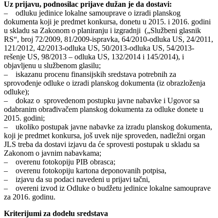
Uz prijavu, podnosilac prijave dužan je da dostavi:
– odluku jedinice lokalne samouprave o izradi planskog
dokumenta koji je predmet konkursa, donetu u 2015. i 2016. godini
u skladu sa Zakonom o planiranju i izgradnji („Službeni glasnik
RS“, broj 72/2009, 81/2009-ispravka, 64/2010-odluka US, 24/2011,
121/2012, 42/2013-odluka US, 50/2013-odluka US, 54/2013-
rešenje US, 98/2013 – odluka US, 132/2014 i 145/2014), i
objavljenu u službenom glasilu;
– iskazanu procenu finansijskih sredstava potrebnih za
sprovođenje odluke o izradi planskog dokumenta (iz obrazloženja
odluke);
– dokaz o sprovedenom postupku javne nabavke i Ugovor sa
odabranim obrađivačem planskog dokumenta za odluke donete u
2015. godini;
– ukoliko postupak javne nabavke za izradu planskog dokumenta,
koji je predmet konkursa, još uvek nije sproveden, nadležni organ
JLS treba da dostavi izjavu da će sprovesti postupak u skladu sa
Zakonom o javnim nabavkama;
– overenu fotokopiju PIB obrasca;
– overenu fotokopiju kartona deponovanih potpisa,
– izjavu da su podaci navedeni u prijavi tačni,
– overeni izvod iz Odluke o budžetu jedinice lokalne samouprave
za 2016. godinu.
Kriterijumi za dodelu sredstava