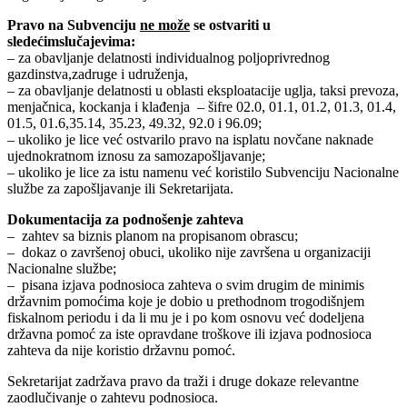
Pravo na Subvenciju
ne može
se ostvariti u
sledećimslučajevima:
– za obavljanje delatnosti individualnog poljoprivrednog
gazdinstva,zadruge i udruženja,
– za obavljanje delatnosti u oblasti eksploatacije uglja, taksi prevoza,
menjačnica, kockanja i klađenja – šifre 02.0, 01.1, 01.2, 01.3, 01.4,
01.5, 01.6,35.14, 35.23, 49.32, 92.0 i 96.09;
– ukoliko je lice već ostvarilo pravo na isplatu novčane naknade
ujednokratnom iznosu za samozapošljavanje;
– ukoliko je lice za istu namenu već koristilo Subvenciju Nacionalne
službe za zapošljavanje ili Sekretarijata.
Dokumentacija za podnošenje zahteva
– zahtev sa biznis planom na propisanom obrascu;
– dokaz o završenoj obuci, ukoliko nije završena u organizaciji
Nacionalne službe;
– pisana izjava podnosioca zahteva o svim drugim de minimis
državnim pomoćima koje je dobio u prethodnom trogodišnjem
fiskalnom periodu i da li mu je i po kom osnovu već dodeljena
državna pomoć za iste opravdane troškove ili izjava podnosioca
zahteva da nije koristio državnu pomoć.
Sekretarijat zadržava pravo da traži i druge dokaze relevantne
zaodlučivanje o zahtevu podnosioca.