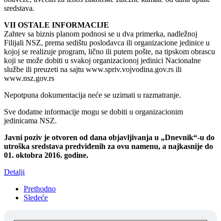
sredstava.
VII OSTALE INFORMACIJE
Zahtev sa biznis planom podnosi se u dva primerka, nadležnoj
Filijali NSZ, prema sedištu poslodavca ili organizacione jedinice u
kojoj se realizuje program, lično ili putem pošte, na tipskom obrascu
koji se može dobiti u svakoj organizacionoj jedinici Nacionalne
službe ili preuzeti na sajtu www.spriv.vojvodina.gov.rs ili
www.nsz.gov.rs
Nepotpuna dokumentacija neće se uzimati u razmatranje.
Sve dodatne informacije mogu se dobiti u organizacionim
jedinicama NSZ.
Javni poziv je otvoren od dana objavljivanja u „Dnevnik“-u do
utroška sredstava predviđenih za ovu namenu, a najkasnije do
01. oktobra 2016. godine.
Detalji
Prethodno
Sledeće