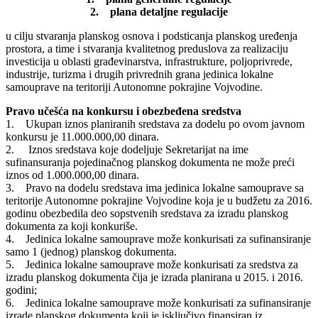
2. plana detaljne regulacije
u cilju stvaranja planskog osnova i podsticanja planskog uređenja
prostora, a time i stvaranja kvalitetnog preduslova za realizaciju
investicija u oblasti građevinarstva, infrastrukture, poljoprivrede,
industrije, turizma i drugih privrednih grana jedinica lokalne
samouprave na teritoriji Autonomne pokrajine Vojvodine.
Pravo učešća na konkursu i obezbeđena sredstva
1. Ukupan iznos planiranih sredstava za dodelu po ovom javnom
konkursu je 11.000.000,00 dinara.
2. Iznos sredstava koje dodeljuje Sekretarijat na ime
sufinansuranja pojedinačnog planskog dokumenta ne može preći
iznos od 1.000.000,00 dinara.
3. Pravo na dodelu sredstava ima jedinica lokalne samouprave sa
teritorije Autonomne pokrajine Vojvodine koja je u budžetu za 2016.
godinu obezbedila deo sopstvenih sredstava za izradu planskog
dokumenta za koji konkuriše.
4. Jedinica lokalne samouprave može konkurisati za sufinansiranje
samo 1 (jednog) planskog dokumenta.
5. Jedinica lokalne samouprave može konkurisati za sredstva za
izradu planskog dokumenta čija je izrada planirana u 2015. i 2016.
godini;
6. Jedinica lokalne samouprave može konkurisati za sufinansiranje
izrade planskog dokumenta koji je isključivo finansiran iz