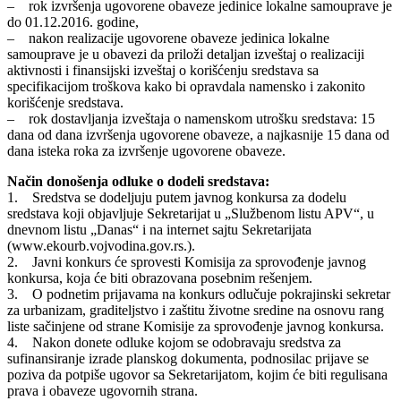
– rok izvršenja ugovorene obaveze jedinice lokalne samouprave je
do 01.12.2016. godine,
– nakon realizacije ugovorene obaveze jedinica lokalne
samouprave je u obavezi da priloži detaljan izveštaj o realizaciji
aktivnosti i finansijski izveštaj o korišćenju sredstava sa
specifikacijom troškova kako bi opravdala namensko i zakonito
korišćenje sredstava.
– rok dostavljanja izveštaja o namenskom utrošku sredstava: 15
dana od dana izvršenja ugovorene obaveze, a najkasnije 15 dana od
dana isteka roka za izvršenje ugovorene obaveze.
Način donošenja odluke o dodeli sredstava:
1. Sredstva se dodeljuju putem javnog konkursa za dodelu
sredstava koji objavljuje Sekretarijat u „Službenom listu APV“, u
dnevnom listu „Danas“ i na internet sajtu Sekretarijata
(www.ekourb.vojvodina.gov.rs.).
2. Javni konkurs će sprovesti Komisija za sprovođenje javnog
konkursa, koja će biti obrazovana posebnim rešenjem.
3. O podnetim prijavama na konkurs odlučuje pokrajinski sekretar
za urbanizam, graditeljstvo i zaštitu životne sredine na osnovu rang
liste sačinjene od strane Komisije za sprovođenje javnog konkursa.
4. Nakon donete odluke kojom se odobravaju sredstva za
sufinansiranje izrade planskog dokumenta, podnosilac prijave se
poziva da potpiše ugovor sa Sekretarijatom, kojim će biti regulisana
prava i obaveze ugovornih strana.