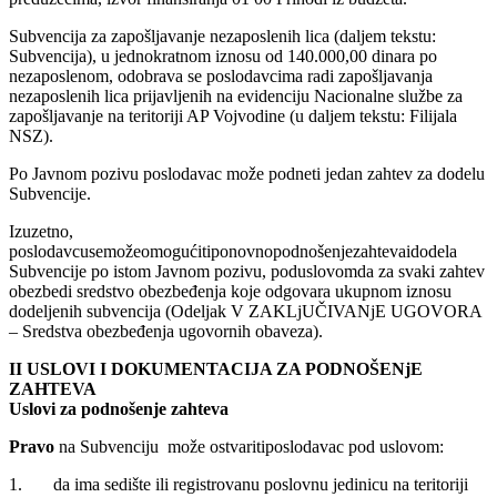
Subvencija za zapošljavanje nezaposlenih lica (daljem tekstu:
Subvencija), u jednokratnom iznosu od 140.000,00 dinara po
nezaposlenom, odobrava se poslodavcima radi zapošljavanja
nezaposlenih lica prijavljenih na evidenciju Nacionalne službe za
zapošljavanje na teritoriji AP Vojvodine (u daljem tekstu: Filijala
NSZ).
Po Javnom pozivu poslodavac može podneti jedan zahtev za dodelu
Subvencije.
Izuzetno,
poslodavcusemožeomogućitiponovnopodnošenjezahtevaidodela
Subvencije po istom Javnom pozivu, poduslovomda za svaki zahtev
obezbedi sredstvo obezbeđenja koje odgovara ukupnom iznosu
dodeljenih subvencija (Odeljak V ZAKLjUČIVANjE UGOVORA
– Sredstva obezbeđenja ugovornih obaveza).
II USLOVI I DOKUMENTACIJA ZA PODNOŠENjE
ZAHTEVA
Uslovi za podnošenje zahteva
Pravo
na Subvenciju može ostvaritiposlodavac pod uslovom:
1. da ima sedište ili registrovanu poslovnu jedinicu na teritoriji