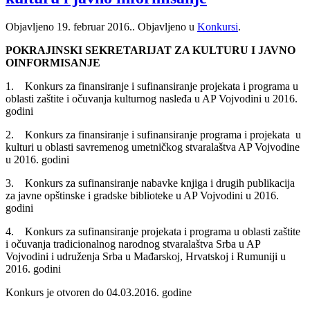
Objavljeno
19. februar 2016.
. Objavljeno u
Konkursi
.
POKRAJINSKI SEKRETARIJAT ZA KULTURU I JAVNO
OINFORMISANJE
1. Konkurs za finansiranje i sufinansiranje projekata i programa u
oblasti zaštite i očuvanja kulturnog nasleđa u AP Vojvodini u 2016.
godini
2. Konkurs za finansiranje i sufinansiranje programa i projekata u
kulturi u oblasti savremenog umetničkog stvaralaštva AP Vojvodine
u 2016. godini
3. Konkurs za sufinansiranje nabavke knjiga i drugih publikacija
za javne opštinske i gradske biblioteke u AP Vojvodini u 2016.
godini
4. Konkurs za sufinansiranje projekata i programa u oblasti zaštite
i očuvanja tradicionalnog narodnog stvaralaštva Srba u AP
Vojvodini i udruženja Srba u Mađarskoj, Hrvatskoj i Rumuniji u
2016. godini
Konkurs je otvoren do 04.03.2016. godine