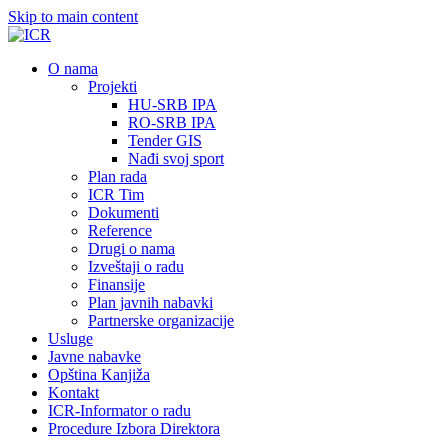
Skip to main content
О nama
Projekti
HU-SRB IPA
RO-SRB IPA
Tender GIS
Nađi svoj sport
Plan rada
ICR Tim
Dokumenti
Reference
Drugi o nama
Izveštaji o radu
Finansije
Plan javnih nabavki
Partnerske organizacije
Usluge
Javne nabavke
Opština Kanjiža
Kontakt
ICR-Informator o radu
Procedure Izbora Direktora