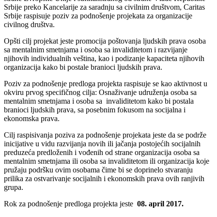
Srbije preko Kancelarije za saradnju sa civilnim društvom, Caritas
Srbije raspisuje poziv za podnošenje projekata za organizacije
civilnog društva.
Opšti cilj projekat jeste promocija poštovanja ljudskih prava osoba
sa mentalnim smetnjama i osoba sa invaliditetom i razvijanje
njihovih individualnih veština, kao i podizanje kapaciteta njihovih
organizacija kako bi postale branioci ljudskih prava.
Poziv za podnošenje predloga projekta raspisuje se kao aktivnost u
okviru prvog specifičnog cilja: Osnaživanje udruženja osoba sa
mentalnim smetnjama i osoba sa invaliditetom kako bi postala
branioci ljudskih prava, sa posebnim fokusom na socijalna i
ekonomska prava.
Cilj raspisivanja poziva za podnošenje projekata jeste da se podrže
inicijative u vidu razvijanja novih ili jačanja postojećih socijalnih
preduzeća predloženih i vođenih od strane organizacija osoba sa
mentalnim smetnjama ili osoba sa invaliditetom ili organizacija koje
pružaju podršku ovim osobama čime bi se doprinelo stvaranju
prilika za ostvarivanje socijalnih i ekonomskih prava ovih ranjivih
grupa.
Rok za podnošenje predloga projekta jeste
08. april 2017.