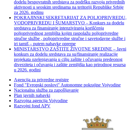
dodelu bespovratnih sredstava za podršku razvoja privrednih
aktivnosti u seoskim sredinama na teritoriji Republike Srbije
za 2026. godinu
POKRAJINSKI SEKRETARIJAT ZA POLJOPRIVREDU,
VODOPRIVREDU I ŠUMARSTVO – Konkurs za dodelu
sredstava za finansiranje intenziviranja korišćenja
poljoprivrednog zemljišta kojim raspolažu poljoprivredne
stručne službe , poljoprivredne stručne i savetodavne službe i
iri tamiš ‒ putem nabavke opreme
MINISTARSTVO ZAŠTITE ŽIVOTNE SREDINE – Javni
konkurs za dodelu sredstava za su/finansiranje realizacije
projekata ozelenjavanja u cilju zaštite i očuvanja predeonog
diverziteta i očuvanja i zaštite zemljišta kao prirodnog resursa
u 2026. godini
Agencija za privredne registre
Fond "Evropski poslovi" Autonomne pokrajine Vojvodine
Nacionalna služba za zapošljavanje
Plan javnih nabavki
Razvojna agencija Vojvodine
Razvojni fond APV