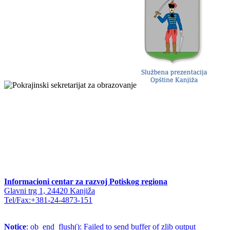
Informacioni centar za razvoj Potiskog regiona
Glavni trg 1, 24420 Kanjiža
Tel/Fax:+381-24-4873-151
Notice
: ob_end_flush(): Failed to send buffer of zlib output