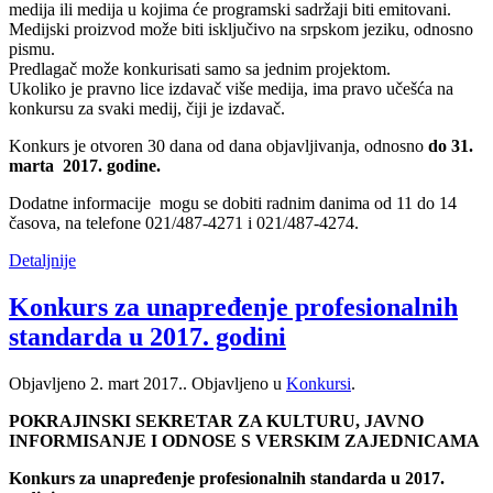
medija ili medija u kojima će programski sadržaji biti emitovani.
Medijski proizvod može biti isključivo na srpskom jeziku, odnosno
pismu.
Predlagač može konkurisati samo sa jednim projektom.
Ukoliko je pravno lice izdavač više medija, ima pravo učešća na
konkursu za svaki medij, čiji je izdavač.
Konkurs je otvoren 30 dana od dana objavljivanja, odnosno
do 31.
marta 2017. godine.
Dodatne informacije mogu se dobiti radnim danima od 11 do 14
časova, na telefone 021/487-4271 i 021/487-4274.
Detaljnije
Konkurs za unapređenje profesionalnih
standarda u 2017. godini
Objavljeno
2. mart 2017.
. Objavljeno u
Konkursi
.
POKRAJINSKI SEKRETAR ZA KULTURU, JAVNO
INFORMISANJE I ODNOSE S VERSKIM ZAJEDNICAMA
Konkurs za unapređenje profesionalnih standarda u 2017.