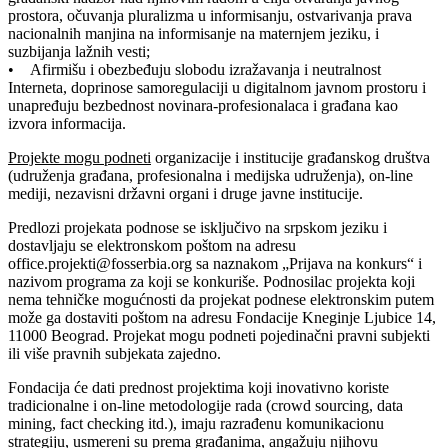
prostora, očuvanja pluralizma u informisanju, ostvarivanja prava
nacionalnih manjina na informisanje na maternjem jeziku, i
suzbijanja lažnih vesti;
• Afirmišu i obezbeđuju slobodu izražavanja i neutralnost
Interneta, doprinose samoregulaciji u digitalnom javnom prostoru i
unapređuju bezbednost novinara-profesionalaca i građana kao
izvora informacija.
Projekte mogu podneti
organizacije i institucije građanskog društva
(udruženja građana, profesionalna i medijska udruženja), on-line
mediji, nezavisni državni organi i druge javne institucije.
Predlozi projekata podnose se isključivo na srpskom jeziku i
dostavljaju se elektronskom poštom na adresu
office.projekti@fosserbia.org sa naznakom „Prijava na konkurs“ i
nazivom programa za koji se konkuriše. Podnosilac projekta koji
nema tehničke mogućnosti da projekat podnese elektronskim putem
može ga dostaviti poštom na adresu Fondacije Kneginje Ljubice 14,
11000 Beograd. Projekat mogu podneti pojedinačni pravni subjekti
ili više pravnih subjekata zajedno.
Fondacija će dati prednost projektima koji inovativno koriste
tradicionalne i on-line metodologije rada (crowd sourcing, data
mining, fact checking itd.), imaju razrađenu komunikacionu
strategiju, usmereni su prema građanima, angažuju njihovu