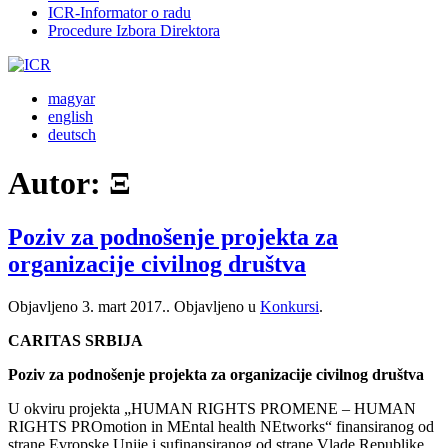
ICR-Informator o radu
Procedure Izbora Direktora
magyar
english
deutsch
Autor:
Ξ
Poziv za podnošenje projekta za
organizacije civilnog društva
Objavljeno
3. mart 2017.
. Objavljeno u
Konkursi
.
CARITAS SRBIJA
Poziv za podnošenje projekta za organizacije civilnog društva
U okviru projekta „HUMAN RIGHTS PROMENE – HUMAN
RIGHTS PROmotion in MEntal health NEtworks“ finansiranog od
strane Evropske Unije i sufinansiranog od strane Vlade Republike