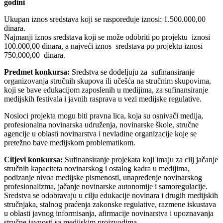
godini
Ukupan iznos sredstava koji se raspoređuje iznosi: 1.500.000,00
dinara.
Najmanji iznos sredstava koji se može odobriti po projektu iznosi
100.000,00 dinara, a najveći iznos sredstava po projektu iznosi
750.000,00 dinara.
Predmet konkursa:
Sredstva se dodeljuju za sufinansiranje
organizovanja stručnih skupova ili učešća na stručnim skupovima,
koji se bave edukacijom zaposlenih u medijima, za sufinansiranje
medijskih festivala i javnih rasprava u vezi medijske regulative.
Nosioci projekta mogu biti pravna lica, koja su osnivači medija,
profesionalna novinarska udruženja, novinarske škole, stručne
agencije u oblasti novinarstva i nevladine organizacije koje se
pretežno bave medijskom problematikom.
Ciljevi konkursa:
Sufinansiranje projekata koji imaju za cilj jačanje
stručnih kapaciteta novinarskog i ostalog kadra u medijima,
podizanje nivoa medijske pismenosti, unapređenje novinarskog
profesionalizma, jačanje novinarske autonomije i samoregulacije.
Sredstva se odobravaju u cilju edukacije novinara i drugih medijskih
stručnjaka, stalnog praćenja zakonske regulative, razmene iskustava
u oblasti javnog informisanja, afirmacije novinarstva i upoznavanja
stručne javnosti sa medijskim proizvodima.