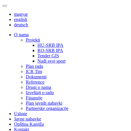
magyar
english
deutsch
О nama
Projekti
HU-SRB IPA
RO-SRB IPA
Tender GIS
Nađi svoj sport
Plan rada
ICR Tim
Dokumenti
Reference
Drugi o nama
Izveštaji o radu
Finansije
Plan javnih nabavki
Partnerske organizacije
Usluge
Javne nabavke
Opština Kanjiža
Kontakt