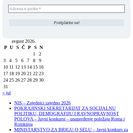
avgust 2026.
P
U
S
Č
P
S
N
1
2
3
4
5
6
7
8
9
10
11
12
13
14
15
16
17
18
19
20
21
22
23
24
25
26
27
28
29
30
31
« jul
NIS – Zajednici zajedno 2026
POKRAJINSKI SEKRETARIJAT ZA SOCIJALNU
POLITIKU, DEMOGRAFIJU I RAVNOPRAVNOST
POLOVA – Javni konkursi – unapređenje položaja Roma i
Romkinja
MINISTARSTVO ZA BRIGU O SELU – Javni konkurs za