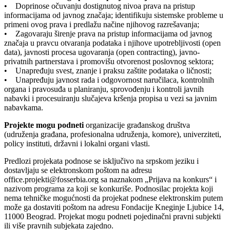
• Doprinose očuvanju dostignutog nivoa prava na pristup
informacijama od javnog značaja; identifikuju sistemske probleme u
primeni ovog prava i predlažu načine njihovog razrešavanja;
• Zagovaraju širenje prava na pristup informacijama od javnog
značaja u pravcu otvaranja podataka i njihove upotrebljivosti (open
data), javnosti procesa ugovaranja (open contracting), javno-
privatnih partnerstava i promovišu otvorenost poslovnog sektora;
• Unapređuju svest, znanje i praksu zaštite podataka o ličnosti;
• Unapređuju javnost rada i odgovornost naručilaca, kontrolnih
organa i pravosuđa u planiranju, sprovođenju i kontroli javnih
nabavki i procesuiranju slučajeva kršenja propisa u vezi sa javnim
nabavkama.
Projekte mogu podneti
organizacije građanskog društva
(udruženja građana, profesionalna udruženja, komore), univerziteti,
policy instituti, državni i lokalni organi vlasti.
Predlozi projekata podnose se isključivo na srpskom jeziku i
dostavljaju se elektronskom poštom na adresu
office.projekti@fosserbia.org sa naznakom „Prijava na konkurs“ i
nazivom programa za koji se konkuriše. Podnosilac projekta koji
nema tehničke mogućnosti da projekat podnese elektronskim putem
može ga dostaviti poštom na adresu Fondacije Kneginje Ljubice 14,
11000 Beograd. Projekat mogu podneti pojedinačni pravni subjekti
ili više pravnih subjekata zajedno.