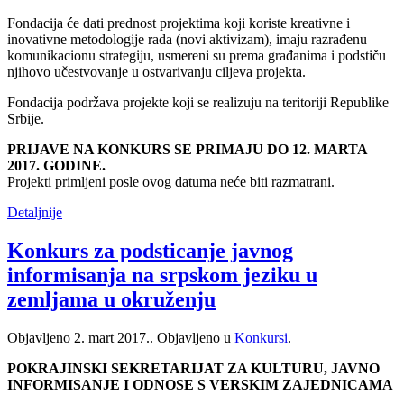
Fondacija će dati prednost projektima koji koriste kreativne i
inovativne metodologije rada (novi aktivizam), imaju razrađenu
komunikacionu strategiju, usmereni su prema građanima i podstiču
njihovo učestvovanje u ostvarivanju ciljeva projekta.
Fondacija podržava projekte koji se realizuju na teritoriji Republike
Srbije.
PRIJAVE NA KONKURS SE PRIMAJU DO 12. MARTA
2017. GODINE.
Projekti primljeni posle ovog datuma neće biti razmatrani.
Detaljnije
Konkurs za podsticanje javnog
informisanja na srpskom jeziku u
zemljama u okruženju
Objavljeno
2. mart 2017.
. Objavljeno u
Konkursi
.
POKRAJINSKI SEKRETARIJAT ZA KULTURU, JAVNO
INFORMISANJE I ODNOSE S VERSKIM ZAJEDNICAMA