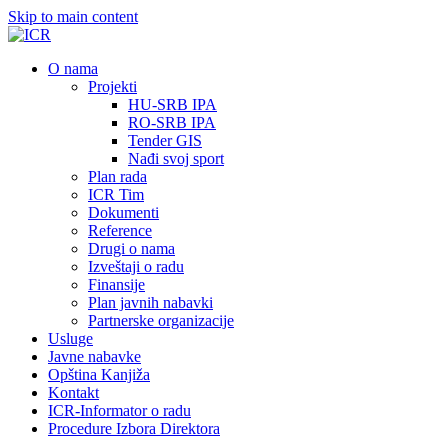
Skip to main content
О nama
Projekti
HU-SRB IPA
RO-SRB IPA
Tender GIS
Nađi svoj sport
Plan rada
ICR Tim
Dokumenti
Reference
Drugi o nama
Izveštaji o radu
Finansije
Plan javnih nabavki
Partnerske organizacije
Usluge
Javne nabavke
Opština Kanjiža
Kontakt
ICR-Informator o radu
Procedure Izbora Direktora