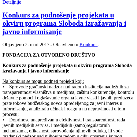
Detaljnije
Konkurs za podnošenje projekata u
okviru programa Sloboda izražavanja i
javno informisanje
Objavljeno
2. mart 2017.
. Objavljeno u
Konkursi
.
FONDACIJA ZA OTVORENO DRUŠTVO
Konkurs za podnošenje projekata u okviru programa Sloboda
izražavanja i javno informisanje
Na konkurs se mogu podneti projekti koji:
• Sprovode građanski nadzor nad radom institucija nadležnih za
transparentnost vlasništva u medijima, zaštitu konkurencije, kontrolu
državne pomoći i oglašavanje organa javne vlasti i javnih preduzeća;
prate tokove budžetskog novca opredeljenog za javni interes u
informisanju, analiziraju učinak i reaguju na nepravilnosti u tom
procesu;
• Doprinose unapređivanju efektivnosti i transparentnosti rada
javnih medijskih servisa, i medijskih (samo)regulatornih
mehanizama, efikasnosti sprovođenja njihovih odluka, ili vode
građanski nadzor nad njihovim radom u cilju otvaranja javnog