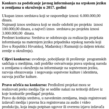
Konkurs za podsticanje javnog informisanja na srpskom jeziku
u zemljama u okruženju u 2017. godini
Ukupan iznos sredstava koji se raspoređuje iznosi: 6.000.000,00
dinara.
Najmanji iznos sredstava koji se može odobriti po projektu iznosi
100.000,00 dinara, a najveći iznos sredstava po projektu iznosi
3.000.000,00 dinara.
Predmet konkursa: Sredstva se odobravaju za realizaciju projekata
informisanja na maternjem jeziku pripadnika srpskog naroda koji
žive u Republici Hrvatskoj, Mađarskoj i Rumuniji (u daljem tekstu:
zemlje u okruženju).
Ciljevi konkursa:
uvođenje, poboljšanje ili proširenje programskih
sadržaja u medijima, radi podrške ostvarivanja prava srpskog naroda
u zemljama u okruženju na informisanje na sopstvenom jeziku,
razvoja obrazovanja i negovanja sopstvene kulture i identiteta,
razvoja jezičke kulture.
Pravo učešća na konkursu:
Predloženi projekat mora se
realizovati preko medija čije se sedište nalazi na teritoriji države iz
koje konkuriše predlagač projekta.
Pravo da dobiju sredstva, u navedenim zemljama, imaju registrovani
izdavači medija i pravna lica registrovana za audio i video
produkciju, koja imaju potpisan ugovor ili overenu izjavu izdavača