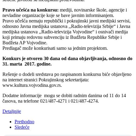
Pravo učešća na konkursu:
mediji, novinarske škole, agencije i
nevladine organizacije koje se bave javnim informisanjem.
Pravo učešća nemaju republički i pokrajinski javni medijski servisi,
odnosno Javna medijska ustanova ,,Radio-televizija Srbije“ i Javna
medijska ustanova ,,Radio-televizija Vojvodine“ i osnivači medija
koji primaju redovnu subvenciju iz Budžeta Republike Srbije i
Budžeta AP Vojvodine.
Predlagač može konkurisati samo sa jednim projektom.
Konkurs je otvoren 30 dana od dana objavljivanja, odnosno do
31. marta 2017. godine.
Rešenje o dodeli sredstava po raspisanom konkursu biće objavljeno
na internet stranici Pokrajinskog sekretarijata:
www.kultura.vojvodina.gov.rs.
Dodatne informacije mogu se dobiti radnim danima od 11 do 14
časova, na telefone 021/487-4271 i 021/487-4274.
Detaljnije
Prethodno
Sledeće