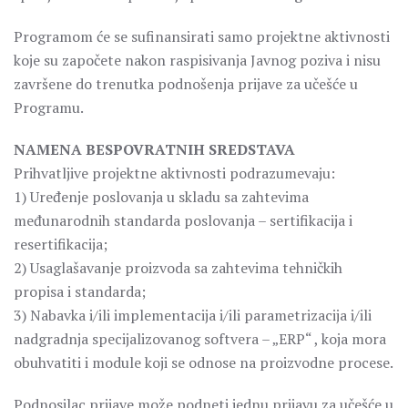
Programom će se sufinansirati samo projektne aktivnosti
koje su započete nakon raspisivanja Javnog poziva i nisu
završene do trenutka podnošenja prijave za učešće u
Programu.
NAMENA BESPOVRATNIH SREDSTAVA
Prihvatljive projektne aktivnosti podrazumevaju:
1) Uređenje poslovanja u skladu sa zahtevima
međunarodnih standarda poslovanja – sertifikacija i
resertifikacija;
2) Usaglašavanje proizvoda sa zahtevima tehničkih
propisa i standarda;
3) Nabavka i/ili implementacija i/ili parametrizacija i/ili
nadgradnja specijalizovanog softvera – „ERP“ , koja mora
obuhvatiti i module koji se odnose na proizvodne procese.
Podnosilac prijave može podneti jednu prijavu za učešće u