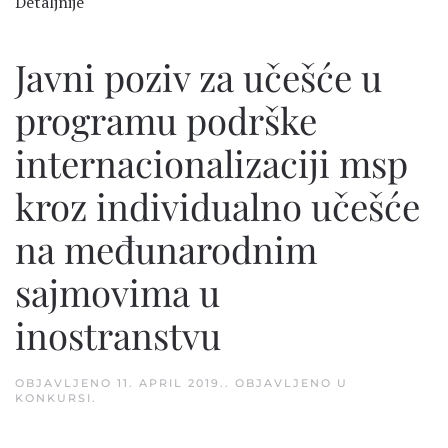
Detaljnije
Javni poziv za učešće u
programu podrške
internacionalizaciji msp
kroz individualno učešće
na međunarodnim
sajmovima u
inostranstvu
OBJAVLJENO
11. APRIL 2019.
. OBJAVLJENO U
KONKURSI
.