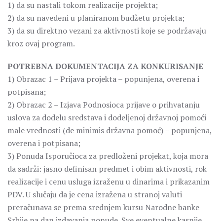
1) da su nastali tokom realizacije projekta;
2) da su navedeni u planiranom budžetu projekta;
3) da su direktno vezani za aktivnosti koje se podržavaju
kroz ovaj program.
POTREBNA DOKUMENTACIJA ZA KONKURISANJE
1) Obrazac 1 – Prijava projekta – popunjena, overena i
potpisana;
2) Obrazac 2 – Izjava Podnosioca prijave o prihvatanju
uslova za dodelu sredstava i dodeljenoj državnoj pomoći
male vrednosti (de minimis državna pomoć) – popunjena,
overena i potpisana;
3) Ponuda Isporučioca za predloženi projekat, koja mora
da sadrži: jasno definisan predmet i obim aktivnosti, rok
realizacije i cenu usluga izraženu u dinarima i prikazanim
PDV. U slučaju da je cena izražena u stranoj valuti
preračunava se prema srednjem kursu Narodne banke
Srbije na dan izdavanja ponude. Sve eventualne kasnije