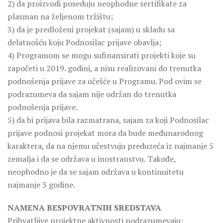
2) da proizvodi poseduju neophodne sertifikate za
plasman na željenom tržištu;
3) da je predloženi projekat (sajam) u skladu sa
delatnošću koju Podnosilac prijave obavlja;
4) Programom se mogu sufinansirati projekti koje su
započeti u 2019. godini, a nisu realizovani do trenutka
podnošenja prijave za učešće u Programu. Pod ovim se
podrazumeva da sajam nije održan do trenutka
podnošenja prijave.
5) da bi prijava bila razmatrana, sajam za koji Podnosilac
prijave podnosi projekat mora da bude međunarodnog
karaktera, da na njemu učestvuju preduzeća iz najmanje 5
zemalja i da se održava u inostranstvu. Takođe,
neophodno je da se sajam održava u kontinuitetu
najmanje 3 godine.
NAMENA BESPOVRATNIH SREDSTAVA
Prihvatljive projektne aktivnosti podrazumevaju: