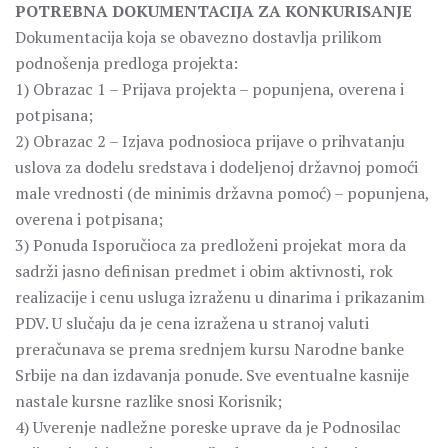
POTREBNA DOKUMENTACIJA ZA KONKURISANJE
Dokumentacija koja se obavezno dostavlja prilikom
podnošenja predloga projekta:
1) Obrazac 1 – Prijava projekta – popunjena, overena i
potpisana;
2) Obrazac 2 – Izjava podnosioca prijave o prihvatanju
uslova za dodelu sredstava i dodeljenoj državnoj pomoći
male vrednosti (de minimis državna pomoć) – popunjena,
overena i potpisana;
3) Ponuda Isporučioca za predloženi projekat mora da
sadrži jasno definisan predmet i obim aktivnosti, rok
realizacije i cenu usluga izraženu u dinarima i prikazanim
PDV. U slučaju da je cena izražena u stranoj valuti
preračunava se prema srednjem kursu Narodne banke
Srbije na dan izdavanja ponude. Sve eventualne kasnije
nastale kursne razlike snosi Korisnik;
4) Uverenje nadležne poreske uprave da je Podnosilac