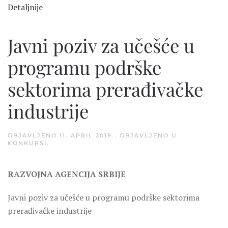
Detaljnije
Javni poziv za učešće u
programu podrške
sektorima prerađivačke
industrije
OBJAVLJENO
11. APRIL 2019.
. OBJAVLJENO U
KONKURSI
.
RAZVOJNA AGENCIJA SRBIJE
Javni poziv za učešće u programu podrške sektorima
prerađivačke industrije