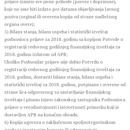
prijave izmirio sve javne prihode (poreze i doprinose),
koje ne sme biti izdato pre datuma objavljivanja Javnog
poziva (orginal ili overena kopija od strane nadležnog
organa overe);
5) Bilans stanja, bilans uspeha i statistički izveštaj
podnosioca prijave za 2018. godinu sa kopijom Potvrde o
registraciji redovnog godišnjeg finansijskog izveštaja za
2018. godinu izdatom od APR;
Ukoliko Podnosilac prijave nije dobio Potvrdu o
registraciji redovnog godišnjeg finansijskog izveštaja za
2018. godinu, dostaviti bilans stanja, bilans uspeha i
statistički izveštaj za 2018. godinu, potpisane i overene od
strane lica odgovornog za sastavljanje finansijskog
izveštaja i pisanu izjavu zakonskog zastupnika Podnosioca
prijave o verodostojnosti i istovetnosti primerku koji je
dostavljen APR na konačnu obradu.
6) Kopija ugovora o zaključenom spoljnotrgovinskom
poslu sa inostranim kupcem ili odgovarajuća