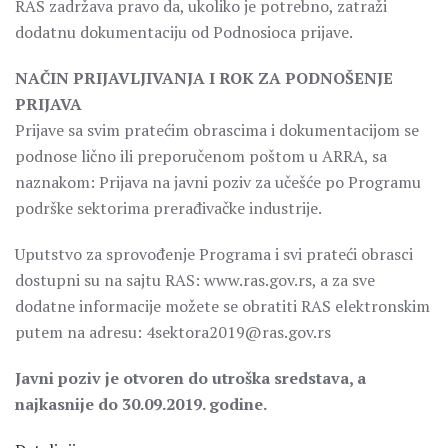
RAS zadržava pravo da, ukoliko je potrebno, zatraži
dodatnu dokumentaciju od Podnosioca prijave.
NAČIN PRIJAVLJIVANJA I ROK ZA PODNOŠENJE
PRIJAVA
Prijave sa svim pratećim obrascima i dokumentacijom se
podnose lično ili preporučenom poštom u ARRA, sa
naznakom: Prijava na javni poziv za učešće po Programu
podrške sektorima prerađivačke industrije.
Uputstvo za sprovođenje Programa i svi prateći obrasci
dostupni su na sajtu RAS: www.ras.gov.rs, a za sve
dodatne informacije možete se obratiti RAS elektronskim
putem na adresu: 4sektora2019@ras.gov.rs
Javni poziv je otvoren do utroška sredstava, a
najkasnije do 30.09.2019. godine.