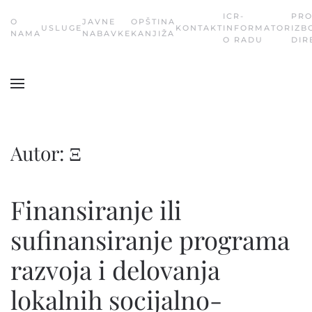
ICR-
PR
О
JAVNE
OPŠTINA
USLUGE
KONTAKT
INFORMATOR
IZB
Skip
NAMA
NABAVKE
KANJIŽA
O RADU
DIR
to
main
content
Autor:
Ξ
Finansiranje ili
sufinansiranje programa
razvoja i delovanja
lokalnih socijalno-