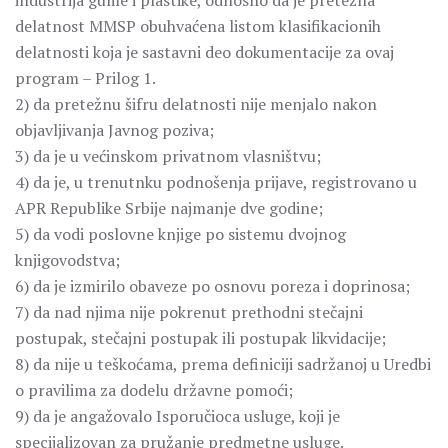
industrija gume i plastike, odnosno da je pretežna
delatnost MMSP obuhvaćena listom klasifikacionih
delatnosti koja je sastavni deo dokumentacije za ovaj
program – Prilog 1.
2) da pretežnu šifru delatnosti nije menjalo nakon
objavljivanja Javnog poziva;
3) da je u većinskom privatnom vlasništvu;
4) da je, u trenutnku podnošenja prijave, registrovano u
APR Republike Srbije najmanje dve godine;
5) da vodi poslovne knjige po sistemu dvojnog
knjigovodstva;
6) da je izmirilo obaveze po osnovu poreza i doprinosa;
7) da nad njima nije pokrenut prethodni stečajni
postupak, stečajni postupak ili postupak likvidacije;
8) da nije u teškoćama, prema definiciji sadržanoj u Uredbi
o pravilima za dodelu državne pomoći;
9) da je angažovalo Isporučioca usluge, koji je
specijalizovan za pružanje predmetne usluge.