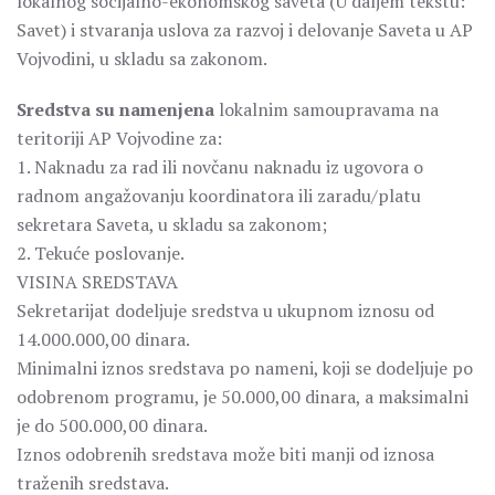
lokalnog socijalno-ekonomskog saveta (U daljem tekstu:
Savet) i stvaranja uslova za razvoj i delovanje Saveta u AP
Vojvodini, u skladu sa zakonom.
Sredstva su namenjena
lokalnim samoupravama na
teritoriji AP Vojvodine za:
1. Naknadu za rad ili novčanu naknadu iz ugovora o
radnom angažovanju koordinatora ili zaradu/platu
sekretara Saveta, u skladu sa zakonom;
2. Tekuće poslovanje.
VISINA SREDSTAVA
Sekretarijat dodeljuje sredstva u ukupnom iznosu od
14.000.000,00 dinara.
Minimalni iznos sredstava po nameni, koji se dodeljuje po
odobrenom programu, je 50.000,00 dinara, a maksimalni
je do 500.000,00 dinara.
Iznos odobrenih sredstava može biti manji od iznosa
traženih sredstava.