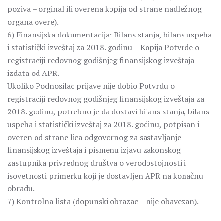
poziva – orginal ili overena kopija od strane nadležnog
organa overe).
6) Finansijska dokumentacija: Bilans stanja, bilans uspeha
i statistički izveštaj za 2018. godinu – Kopija Potvrde o
registraciji redovnog godišnjeg finansijskog izveštaja
izdata od APR.
Ukoliko Podnosilac prijave nije dobio Potvrdu o
registraciji redovnog godišnjeg finansijskog izveštaja za
2018. godinu, potrebno je da dostavi bilans stanja, bilans
uspeha i statistički izveštaj za 2018. godinu, potpisan i
overen od strane lica odgovornog za sastavljanje
finansijskog izveštaja i pismenu izjavu zakonskog
zastupnika privrednog društva o verodostojnosti i
isovetnosti primerku koji je dostavljen APR na konačnu
obradu.
7) Kontrolna lista (dopunski obrazac – nije obavezan).