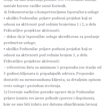
nastale kursne razlike snosi Korisnik.
4) Dokumentacija o kompetencijama Isporučioca usluge
• ukoliko Podnosilac prijave podnosi projekat koji se
odnosi na aktivnost pod rednim brojevima 1 i 2, u delu
Prihvatljive projektne aktivnosti:
– dokaz da je Isporučilac usluge akreditovan za pružanje
predmetne usluge;
• ukoliko Podnosilac prijave podnosi projekat koji se
odnosi na aktivnosti pod rednim brojem 3, u delu
Prihvatljive projektne aktivnosti:
– referentnu listu sa minimum 5 preporuka (ne starije od
3 godine) klijenata iz pripadajućih sektora. Preporuke
dostaviti na memorandumu klijenta, sa detaljnim opisom
vrste usluge i periodom izvršenja.
5) Uverenje nadležne poreske uprave da je Podnosilac
prijave izmirio sve javne prihode (poreze i doprinose),
koje ne sme biti izdato pre datuma objavljivanja Javnog