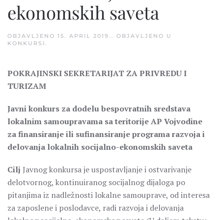
ekonomskih saveta
OBJAVLJENO
15. APRIL 2019.
. OBJAVLJENO U
KONKURSI
.
POKRAJINSKI SEKRETARIJAT ZA PRIVREDU I
TURIZAM
Javni konkurs za dodelu bespovratnih sredstava
lokalnim samoupravama sa teritorije AP Vojvodine
za finansiranje ili sufinansiranje programa razvoja i
delovanja lokalnih socijalno-ekonomskih saveta
Cilj
Javnog konkursa je uspostavljanje i ostvarivanje
delotvornog, kontinuiranog socijalnog dijaloga po
pitanjima iz nadležnosti lokalne samouprave, od interesa
za zaposlene i poslodavce, radi razvoja i delovanja