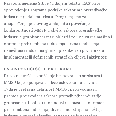
Razvojna agencija Srbije (u daljem tekstu: RAS) kroz
sprovođenje Programa podrške sektorima prerađivačke
industrije (u daljem tekstu: Program) ima za cilj
unapređenje poslovnog ambijenta i povećanje
konkurentnosti MMSP u okviru sektora prerađivačke
industrije grupisane u četri oblasti i to: industrija mašina i
opreme; prehrambena industrija; drvna i industrija
nameštaja i industrija gume i plastike kao prvi korak u
implementaciji definisanih strateških ciljeva i aktivnosti.
USLOVI ZA UČEŠĆE U PROGRAMU
Pravo na učešće i korišćenje bespovratnih sredstava ima
MMSP koje ispunjava sledeće uslove kumulativno:
1) da je pretežna delatnost MMSP: proizvodnja ili
prerada proizvoda iz sektora prerađivačke industrije
grupisane u 4 oblasti i to: industrija mašina i opreme;
prehrambena industrija; drvna i industrija nameštaja i