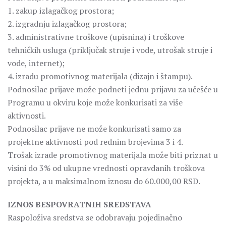
1. zakup izlagačkog prostora;
2. izgradnju izlagačkog prostora;
3. administrativne troškove (upisnina) i troškove
tehničkih usluga (priključak struje i vode, utrošak struje i
vode, internet);
4. izradu promotivnog materijala (dizajn i štampu).
Podnosilac prijave može podneti jednu prijavu za učešće u
Programu u okviru koje može konkurisati za više
aktivnosti.
Podnosilac prijave ne može konkurisati samo za
projektne aktivnosti pod rednim brojevima 3 i 4.
Trošak izrade promotivnog materijala može biti priznat u
visini do 3% od ukupne vrednosti opravdanih troškova
projekta, a u maksimalnom iznosu do 60.000,00 RSD.
IZNOS BESPOVRATNIH SREDSTAVA
Raspoloživa sredstva se odobravaju pojedinačno