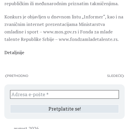
republičkim ili međunarodnim priznatim takmičenjima.
Konkurs je objavljen u dnevnom listu „Informer“, kao i na
zvaničnim internet prezentacijama Ministarstva
omladine i sport – www.mos.gov.rs i Fonda za mlade
talente Republike Srbije – www.fondzamladetalente.rs.
Detaljnije
PRETHODNO
SLEDEĆE
avgust 2026.