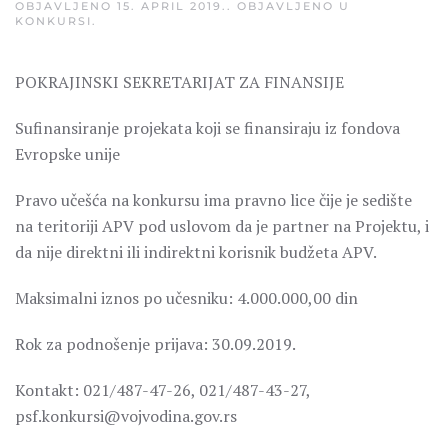
OBJAVLJENO
15. APRIL 2019.
. OBJAVLJENO U
KONKURSI
.
POKRAJINSKI SEKRETARIJAT ZA FINANSIJE
Sufinansiranje projekata koji se finansiraju iz fondova
Evropske unije
Pravo učešća na konkursu ima pravno lice čije je sedište
na teritoriji APV pod uslovom da je partner na Projektu, i
da nije direktni ili indirektni korisnik budžeta APV.
Maksimalni iznos po učesniku: 4.000.000,00 din
Rok za podnošenje prijava: 30.09.2019.
Kontakt: 021/487-47-26, 021/487-43-27,
psf.konkursi@vojvodina.gov.rs