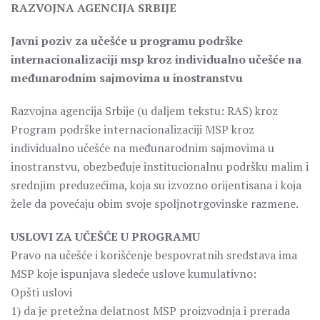
RAZVOJNA AGENCIJA SRBIJE
Javni poziv za učešće u programu podrške
internacionalizaciji msp kroz individualno učešće na
međunarodnim sajmovima u inostranstvu
Razvojna agencija Srbije (u daljem tekstu: RAS) kroz
Program podrške internacionalizaciji MSP kroz
individualno učešće na međunarodnim sajmovima u
inostranstvu, obezbeđuje institucionalnu podršku malim i
srednjim preduzećima, koja su izvozno orijentisana i koja
žele da povećaju obim svoje spoljnotrgovinske razmene.
USLOVI ZA UČEŠĆE U PROGRAMU
Pravo na učešće i korišćenje bespovratnih sredstava ima
MSP koje ispunjava sledeće uslove kumulativno:
Opšti uslovi
1) da je pretežna delatnost MSP proizvodnja i prerada