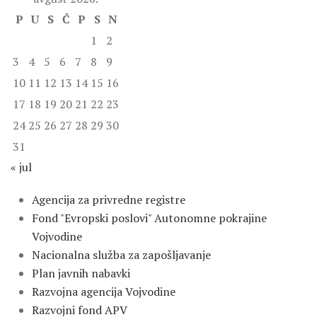
P
U
S
Č
P
S
N
1
2
3
4
5
6
7
8
9
10
11
12
13
14
15
16
17
18
19
20
21
22
23
24
25
26
27
28
29
30
31
« jul
Agencija za privredne registre
Fond "Evropski poslovi" Autonomne pokrajine
Vojvodine
Nacionalna služba za zapošljavanje
Plan javnih nabavki
Razvojna agencija Vojvodine
Razvojni fond APV