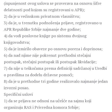
(ispunjenost ovog uslova se proverava na osnovu šifre
delatnosti pod kojom su registrovani u APR);
2) da je u većinskom privatnom vlasništvu;
3) da je, u trenutku podnošenja prijave, registrovano u
APR Republike Srbije najmanje dve godine;
4) da vodi poslovne knjige po sistemu dvojnog
knjigovodstva;
5) da je izmirilo obaveze po osnovu poreza i doprinosa;
6) da nad njime nije pokrenut prethodni stečajni
postupak, stečajni postupak ili postupak likvidacije;
7) da nije u teškoćama prema definiciji sadržanoj u Uredbi
o pravilima za dodelu državne pomoći;
8) da je u prethodne tri godine realizovalo najmanje jedan
izvozni posao.
Specifični uslovi
1) da se prijava ne odnosi na učešće na sajmu koji
organizuju RAS i Privredna komora Srbije;