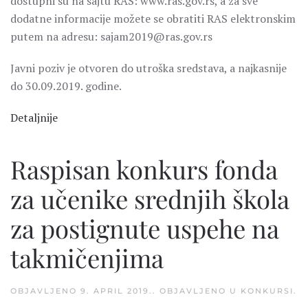
dostupni su na sajtu RAS: www.ras.gov.rs, a za sve
dodatne informacije možete se obratiti RAS elektronskim
putem na adresu: sajam2019@ras.gov.rs
Javni poziv je otvoren do utroška sredstava, a najkasnije
do 30.09.2019. godine.
Detaljnije
Raspisan konkurs fonda
za učenike srednjih škola
za postignute uspehe na
takmičenjima
OBJAVLJENO
9. APRIL 2019.
. OBJAVLJENO U
KONKURSI
.