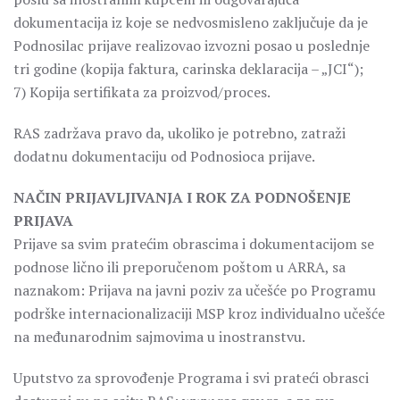
dokumentacija iz koje se nedvosmisleno zaključuje da je
Podnosilac prijave realizovao izvozni posao u poslednje
tri godine (kopija faktura, carinska deklaracija – „JCI“);
7) Kopija sertifikata za proizvod/proces.
RAS zadržava pravo da, ukoliko je potrebno, zatraži
dodatnu dokumentaciju od Podnosioca prijave.
NAČIN PRIJAVLJIVANJA I ROK ZA PODNOŠENJE
PRIJAVA
Prijave sa svim pratećim obrascima i dokumentacijom se
podnose lično ili preporučenom poštom u ARRA, sa
naznakom: Prijava na javni poziv za učešće po Programu
podrške internacionalizaciji MSP kroz individualno učešće
na međunarodnim sajmovima u inostranstvu.
Uputstvo za sprovođenje Programa i svi prateći obrasci