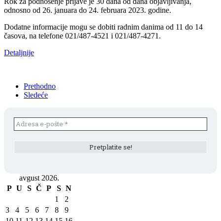
Rok za podnošenje prijave je 30 dana od dana objavljivanja,
odnosno od 26. januara do 24. februara 2023. godine.
Dodatne informacije mogu se dobiti radnim danima od 11 do 14
časova, na telefone 021/487-4521 i 021/487-4271.
Detaljnije
Prethodno
Sledeće
avgust 2026.
P
U
S
Č
P
S
N
1
2
3
4
5
6
7
8
9
10
11
12
13
14
15
16