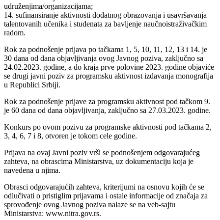
udruženjima/organizacijama;
14. sufinansiranje aktivnosti dodatnog obrazovanja i usavršavanja
talentovanih učenika i studenata za bavljenje naučnoistraživačkim
radom.
Rok za podnošenje prijava po tačkama 1, 5, 10, 11, 12, 13 i 14. je
30 dana od dana objavljivanja ovog Javnog poziva, zaključno sa
24.02.2023. godine, a do kraja prve polovine 2023. godine objaviće
se drugi javni poziv za programsku aktivnost izdavanja monografija
u Republici Srbiji.
Rok za podnošenje prijave za programsku aktivnost pod tačkom 9.
je 60 dana od dana objavljivanja, zaključno sa 27.03.2023. godine.
Konkurs po ovom pozivu za programske aktivnosti pod tačkama 2,
3, 4, 6, 7 i 8, otvoren je tokom cele godine.
Prijava na ovaj Javni poziv vrši se podnošenjem odgovarajućeg
zahteva, na obrascima Ministarstva, uz dokumentaciju koja je
navedena u njima.
Obrasci odgovarajućih zahteva, kriterijumi na osnovu kojih će se
odlučivati o pristiglim prijavama i ostale informacije od značaja za
sprovođenje ovog Javnog poziva nalaze se na veb-sajtu
Ministarstva: www.nitra.gov.rs.