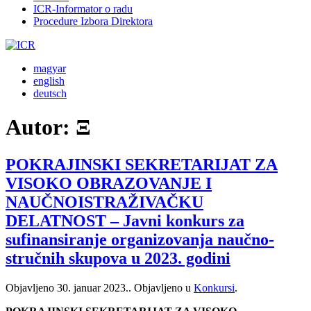
ICR-Informator o radu
Procedure Izbora Direktora
magyar
english
deutsch
Autor:
Ξ
POKRAJINSKI SEKRETARIJAT ZA
VISOKO OBRAZOVANJE I
NAUČNOISTRAŽIVAČKU
DELATNOST – Javni konkurs za
sufinansiranje organizovanja naučno-
stručnih skupova u 2023. godini
Objavljeno
30. januar 2023.
. Objavljeno u
Konkursi
.