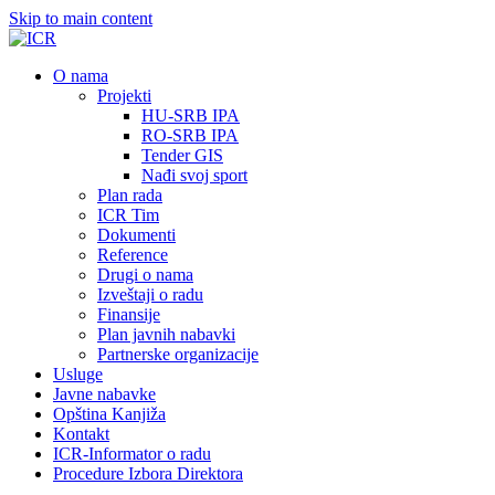
Skip to main content
О nama
Projekti
HU-SRB IPA
RO-SRB IPA
Tender GIS
Nađi svoj sport
Plan rada
ICR Tim
Dokumenti
Reference
Drugi o nama
Izveštaji o radu
Finansije
Plan javnih nabavki
Partnerske organizacije
Usluge
Javne nabavke
Opština Kanjiža
Kontakt
ICR-Informator o radu
Procedure Izbora Direktora