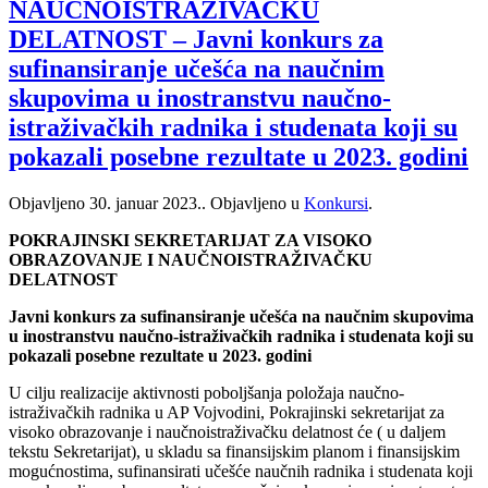
NAUČNOISTRAŽIVAČKU
DELATNOST – Javni konkurs za
sufinansiranje učešća na naučnim
skupovima u inostranstvu naučno-
istraživačkih radnika i studenata koji su
pokazali posebne rezultate u 2023. godini
Objavljeno
30. januar 2023.
. Objavljeno u
Konkursi
.
POKRAJINSKI SEKRETARIJAT ZA VISOKO
OBRAZOVANJE I NAUČNOISTRAŽIVAČKU
DELATNOST
Javni konkurs za sufinansiranje učešća na naučnim skupovima
u inostranstvu naučno-istraživačkih radnika i studenata koji su
pokazali posebne rezultate u 2023. godini
U cilju realizacije aktivnosti poboljšanja položaja naučno-
istraživačkih radnika u AP Vojvodini, Pokrajinski sekretarijat za
visoko obrazovanje i naučnoistraživačku delatnost će ( u daljem
tekstu Sekretarijat), u skladu sa finansijskim planom i finansijskim
mogućnostima, sufinansirati učešće naučnih radnika i studenata koji