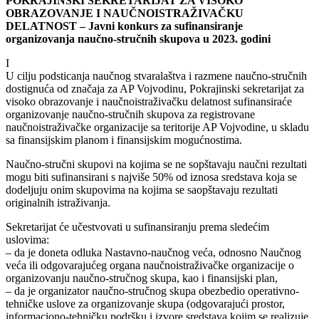
POKRAJINSKI SEKRETARIJAT ZA VISOKO
OBRAZOVANJE I NAUČNOISTRAŽIVAČKU
DELATNOST –
Javni konkurs za sufinansiranje
organizovanja naučno-stručnih skupova u 2023. godini
I
U cilju podsticanja naučnog stvaralaštva i razmene naučno-stručnih
dostignuća od značaja za AP Vojvodinu, Pokrajinski sekretarijat za
visoko obrazovanje i naučnoistraživačku delatnost sufinansiraće
organizovanje naučno-stručnih skupova za registrovane
naučnoistraživačke organizacije sa teritorije AP Vojvodine, u skladu
sa finansijskim planom i finansijskim mogućnostima.
Naučno-stručni skupovi na kojima se ne sopštavaju naučni rezultati
mogu biti sufinansirani s najviše 50% od iznosa sredstava koja se
dodeljuju onim skupovima na kojima se saopštavaju rezultati
originalnih istraživanja.
Sekretarijat će učestvovati u sufinansiranju prema sledećim
uslovima:
– da je doneta odluka Nastavno-naučnog veća, odnosno Naučnog
veća ili odgovarajućeg organa naučnoistraživačke organizacije o
organizovanju naučno-stručnog skupa, kao i finansijski plan,
– da je organizator naučno-stručnog skupa obezbedio operativno-
tehničke uslove za organizovanje skupa (odgovarajući prostor,
informaciono-tehničku podršku i izvore sredstava kojim se realizuje