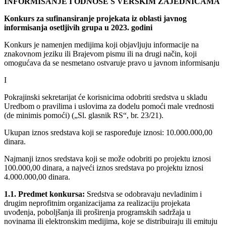
INFORMISANJE I ODNOSE S VERSKIM ZAJEDNICAMA
Konkurs za sufinansiranje projekata iz oblasti javnog
informisanja osetljivih grupa u 2023. godini
Konkurs je namenjen medijima koji objavljuju informacije na
znakovnom jeziku ili Brajevom pismu ili na drugi način, koji
omogućava da se nesmetano ostvaruje pravo u javnom informisanju
I
Pokrajinski sekretarijat će korisnicima odobriti sredstva u skladu
Uredbom o pravilima i uslovima za dodelu pomoći male vrednosti
(de minimis pomoći) („Sl. glasnik RS“, br. 23/21).
Ukupan iznos sredstava koji se raspoređuje iznosi: 10.000.000,00
dinara.
Najmanji iznos sredstava koji se može odobriti po projektu iznosi
100.000,00 dinara, a najveći iznos sredstava po projektu iznosi
4.000.000,00 dinara.
1.1. Predmet konkursa:
Sredstva se odobravaju nevladinim i
drugim neprofitnim organizacijama za realizaciju projekata
uvođenja, poboljšanja ili proširenja programskih sadržaja u
novinama ili elektronskim medijima, koje se distribuiraju ili emituju