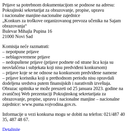
Prijave sa potrebnom dokumentacijom se podnose na adresu:
Pokrajinski sekretarijat za obrazovanje, propise, upravu
i nacionalne manjine-nacionalne zajednice
„Konkurs za troškove organizovanog prevoza učenika na Sajam
obrazovanja“
Bulevar Mihajla Pupina 16
21000 Novi Sad
Komisija neće razmatrati:
– nepotpune prijave
– neblagovremene prijave
– nedopuštene prijave (prijave podnete od strane lica koja su
neovlašćena i subjekata koji nisu predviđeni konkursom)
– prijave koje se ne odnose na konkursom predviđene namene
– prijave korisnika koji u prethodnom periodu nisu opravdali
dodeljena sredstva putem finansijskih i narativnih izveštaja.
Obrazac upitnika se može preuzeti od 25 januara 2023. godine na
zvaničnoj Web prezentaciji Pokrajinskog sekretarijata za
obrazovanje, propise, upravu i nacionalne manjine – nacionalne
zajednice: www.puma.vojvodina.gov.rs.
Informacije u vezi konkursa mogu se dobiti na telefon: 021/487 40
35, 487 48 67.
Detaljnije