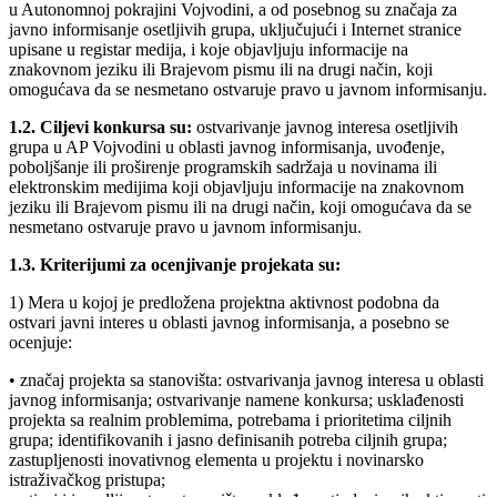
u Autonomnoj pokrajini Vojvodini, a od posebnog su značaja za
javno informisanje osetljivih grupa, uključujući i Internet stranice
upisane u registar medija, i koje objavljuju informacije na
znakovnom jeziku ili Brajevom pismu ili na drugi način, koji
omogućava da se nesmetano ostvaruje pravo u javnom informisanju.
1.2. Ciljevi konkursa su:
ostvarivanje javnog interesa osetljivih
grupa u AP Vojvodini u oblasti javnog informisanja, uvođenje,
poboljšanje ili proširenje programskih sadržaja u novinama ili
elektronskim medijima koji objavljuju informacije na znakovnom
jeziku ili Brajevom pismu ili na drugi način, koji omogućava da se
nesmetano ostvaruje pravo u javnom informisanju.
1.3. Kriterijumi za ocenjivanje projekata su:
1) Mera u kojoj je predložena projektna aktivnost podobna da
ostvari javni interes u oblasti javnog informisanja, a posebno se
ocenjuje:
• značaj projekta sa stanovišta: ostvarivanja javnog interesa u oblasti
javnog informisanja; ostvarivanje namene konkursa; usklađenosti
projekta sa realnim problemima, potrebama i prioritetima ciljnih
grupa; identifikovanih i jasno definisanih potreba ciljnih grupa;
zastupljenosti inovativnog elementa u projektu i novinarsko
istraživačkog pristupa;