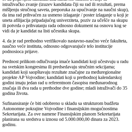
istraživačko zvanje (izuzev kandidata čiji su rad ili rezultati, prema
mišljenju stručnog saveta, preporuka za upućivanje na naučni skup),
da ima rad prihvaćen za usmeno izlaganje / poster izlaganje u koji je
uneta afilijacija pripadajućeg univerziteta, poziv za učešće na skupu
ili potvrda o prihvatanju rada odnosno dokument na osnovu kog se
vidi da je kandidat na listi učesnika skupa.
4. da je rad prethodno verifikovalo nastavno-naučno veće fakulteta,
naučno veće instituta, odnosno odgovarajuće telo institucije
podnosioca prijave.
Prednost prilikom odlučivanja imaće kandidati koji učestvuju u radu
na svetskim kongresima ili predsedavaju stručnim sekcijama;
kandidati koji saopštavaju rezultate značajne za međuregionalne
projekte AP Vojvodine; kandidati koji u prethodnoj kalendarskoj
godini imaju jedan rad u referentnom časopisu međunarodnog
značaja ili dva rada u prethodne dve godine; mladi istraživači do 35
godina života.
Sufinansiranje će biti odobreno u skladu sa strukturom budžeta
Autonomne pokrajine Vojvodine i finansijskim mogućnostima
Sekretarijata. Za ove namene Finansijskim planom Sekretarijata
planirana su sredstva u iznosu od 5.000.000,00 dinara za 2023.
godinu.