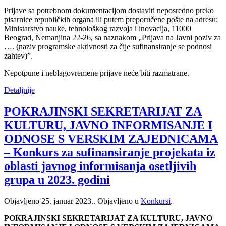
Prijave sa potrebnom dokumentacijom dostaviti neposredno preko
pisarnice republičkih organa ili putem preporučene pošte na adresu:
Ministarstvo nauke, tehnološkog razvoja i inovacija, 11000
Beograd, Nemanjina 22-26, sa naznakom „Prijava na Javni poziv za
…. (naziv programske aktivnosti za čije sufinansiranje se podnosi
zahtev)”.
Nepotpune i neblagovremene prijave neće biti razmatrane.
Detaljnije
POKRAJINSKI SEKRETARIJAT ZA
KULTURU, JAVNO INFORMISANJE I
ODNOSE S VERSKIM ZAJEDNICAMA
– Konkurs za sufinansiranje projekata iz
oblasti javnog informisanja osetljivih
grupa u 2023. godini
Objavljeno
25. januar 2023.
. Objavljeno u
Konkursi
.
POKRAJINSKI SEKRETARIJAT ZA KULTURU, JAVNO