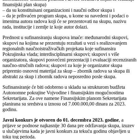
finansijski plan skupa)
– da su konstituisani organizacioni i naučni odbor skupa i
– da je prihvaćen program skupa, u kome su navedeni i podaci o
imenima autora radova koji će se prezentovati na skupu, nazivu
rada, institucije i zemlje iz koje autor dolazi.
Prednost u sufinansiranju skupova imaće: međunarodni skupovi,
skupovi na kojima se prezentuju rezultati u vezi s realizovanjem
regionalnih naučnoistraživačkih projekata koje sufinansira
Pokrajinska vlada; interdisciplinarni skupovi; skupovi s više
organizatora, skupovi posvećeni prezentaciji i evaluaciji recenziranih
naučno-stručnih radova; skupovi za koje je organizator skupa
pripremio osnovni materijal za skup – zbornik radova sa skupa ili
abstrakt za skup i zbornik radova neposredno posle skupa.
Sufinansiranje će biti odobreno u skladu sa strukturom budžeta
Autonomne pokrajine Vojvodine i finansijskim mogućnostima
Sekretarijata. Za ove namene Finansijskim planom Sekretarijata
planirana su sredstva u iznosu od 7.000.000,00 dinara za 2023.
godinu.
Javni konkurs je otvoren do 01. decembra 2023. godine
, a
prijave se podnose najkasnije 30 dana pre održavanja skupa, izuzev
u slučajevima kada je javni konkurs za tekuću godinu objavljen u
toku tog perioda.