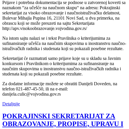
Prijave i potrebna dokumentacija se podnose u zatvorenoj koverti sa
naznakom “za učešće na naučnom skupu“ na adresu: Pokrajinski
sekretarijat za visoko obrazovanje i naučnoistraživačku delatnost,
Bulevar Mihajla Pupina 16, 21101 Novi Sad, u dva primerka, na
obrascu koji se može preuzeti na sajtu Sekretarijata
http://apv.visokoobrazovanje.vojvodina.gov.rs/
Na istom sajtu nalazi se i tekst Pravilnika o kriterijumima za
sufinansiranje učešća na naučnim skupovima u inostranstvu naučno-
istraživačkih radnika i studenata koji su pokazali posebne rezultate.
Sekretarijat će razmatrati samo prijave koje su u skladu sa Javnim
konkursom i Pravilnikom o kriterijumima za sufinansiranje na
naučnim skupovima u inostranstvu naučno-istraživačkih radnika i
studenata koji su pokazali posebne rezultate.
Za dodatne informacije možete se obratiti Danijeli Doveden, na
telefon 021-487-45-50, ili na e-mail:
danijela.culic@vojvodina.gov.rs
Detaljnije
POKRAJINSKI SEKRETARIJAT ZA
OBRAZOVANJE, PROPISE, UPRAVU I