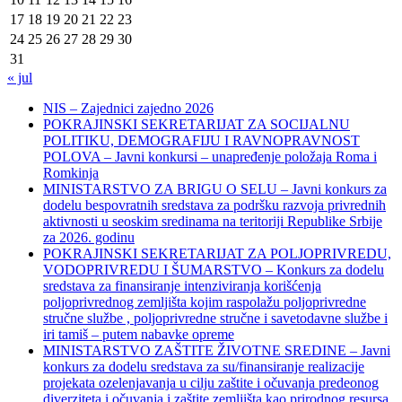
17
18
19
20
21
22
23
24
25
26
27
28
29
30
31
« jul
NIS – Zajednici zajedno 2026
POKRAJINSKI SEKRETARIJAT ZA SOCIJALNU
POLITIKU, DEMOGRAFIJU I RAVNOPRAVNOST
POLOVA – Javni konkursi – unapređenje položaja Roma i
Romkinja
MINISTARSTVO ZA BRIGU O SELU – Javni konkurs za
dodelu bespovratnih sredstava za podršku razvoja privrednih
aktivnosti u seoskim sredinama na teritoriji Republike Srbije
za 2026. godinu
POKRAJINSKI SEKRETARIJAT ZA POLJOPRIVREDU,
VODOPRIVREDU I ŠUMARSTVO – Konkurs za dodelu
sredstava za finansiranje intenziviranja korišćenja
poljoprivrednog zemljišta kojim raspolažu poljoprivredne
stručne službe , poljoprivredne stručne i savetodavne službe i
iri tamiš ‒ putem nabavke opreme
MINISTARSTVO ZAŠTITE ŽIVOTNE SREDINE – Javni
konkurs za dodelu sredstava za su/finansiranje realizacije
projekata ozelenjavanja u cilju zaštite i očuvanja predeonog
diverziteta i očuvanja i zaštite zemljišta kao prirodnog resursa