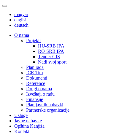
magyar
english
deutsch
О nama
Projekti
HU-SRB IPA
RO-SRB IPA
Tender GIS
Nađi svoj sport
Plan rada
ICR Tim
Dokumenti
Reference
Drugi o nama
Izveštaji o radu
Finansije
Plan javnih nabavki
Partnerske organizacije
Usluge
Javne nabavke
Opština Kanjiža
Kontakt