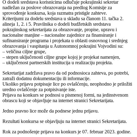
O dodeli sredstava korisnicima odlučuje pokrajinski sekretar
nadležan za poslove obrazovanja na predlog Komisije za
sprovođenje konkursa, koja razmatra pristigle zahteve.
Kriterijumi za dodelu sredstava u skladu sa članom 11. tačka 2.
alineja 1, 2. i 5. Pravilnika o dodeli budžetskih sredstava
pokrajinskog sekretarijata za obrazovanje, propise, upravu i
nacionalne manjine – nacionalne zajednice za finansiranje i
sufinansiranje programa i projekata u oblasti osnovnog i srednjeg
obrazovanja i vaspitanja u Autonomnoj pokrajini Vojvodini su:
– veličina ciljne grupe,
– stepen uključenosti ciljne grupe kojoj je projekat namenjen,
– uključenost partnerskih institucija u realizaciju projekta.
Sekretarijat zadržava pravo da od podnosioca zahteva, po potrebi,
zatraži dodatnu dokumentaciju ili informacije.
Ukoliko prijavu potpisuje lice po ovlašćenju, neophodno je priložiti
uredno ovlašćenje za potpisivanje iste.
Prijava na konkurs se podnosi u pismenoj formi, na jedinstvenom
obrascu koji se objavljuje na internet stranici Sekretarijata.
Jedno pravno lice može da podnese jednu prijavu.
Rezultati konkursa se objavljuju na internet stranici Sekretarijata.
Rok za podnošenje prijava na konkurs je 07. februar 2023. godine.