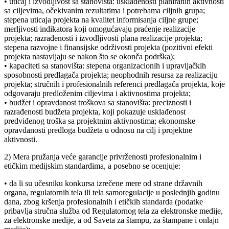
• uticaj i izvodljivost sa stanovišta: usklađenosti planiranih aktivnosti
sa ciljevima, očekivanim rezultatima i potrebama ciljnih grupa;
stepena uticaja projekta na kvalitet informisanja ciljne grupe;
merljivosti indikatora koji omogućavaju praćenje realizacije
projekta; razrađenosti i izvodljivosti plana realizacije projekta;
stepena razvojne i finansijske održivosti projekta (pozitivni efekti
projekta nastavljaju se nakon što se okonča podrška);
• kapaciteti sa stanovišta: stepena organizacionih i upravljačkih
sposobnosti predlagača projekta; neophodnih resursa za realizaciju
projekta; stručnih i profesionalnih referenci predlagača projekta, koje
odgovaraju predloženim ciljevima i aktivnostima projekta;
• budžet i opravdanost troškova sa stanovišta: preciznosti i
razrađenosti budžeta projekta, koji pokazuje usklađenost
predviđenog troška sa projektnim aktivnostima; ekonomske
opravdanosti predloga budžeta u odnosu na cilj i projektne
aktivnosti.
2) Mera pružanja veće garancije privrženosti profesionalnim i
etičkim medijskim standardima, a posebno se ocenjuje:
• da li su učesniku konkursa izrečene mere od strane državnih
organa, regulatornih tela ili tela samoregulacije u poslednjih godinu
dana, zbog kršenja profesionalnih i etičkih standarda (podatke
pribavlja stručna služba od Regulatornog tela za elektronske medije,
za elektronske medije, a od Saveta za štampu, za štampane i onlajn