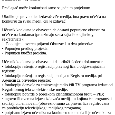
Predlagač može konkurisati samo sa jednim projektom.
Ukoliko je pravno lice izdavač više medija, ima pravo učešća na
konkursu za svaki medij, čiji je izdavač.
Učesnik konkursa je obavezan da dostavi popunjene obrasce za
učešće na konkursu (preuzimaju se sa sajta Pokrajinskog
sekretarijata):
1. Popunjen i overen prijavni Obrazac 1 u dva primerka:
• Popunjen predlog projekta
• Popunjen budžet projekta.
Učesnik konkursa je obavezan i da priloži sledeća dokumenta:
• fotokopiju rešenja o registraciji pravnog lica u odgovarajućem
registru;
• fotokopiju rešenja o registraciji medija u Registru medija, pri
Agenciji za privredne registre;
• fotokopiju dozvole za emitovanje radio i/ili TV programa izdate od
Regulatornog tela za elektronske medije;
• fotokopiju potvrde o poreskom identifikacionom broju – PIB;
• ugovor ili overena izjava izdavača medija, u kojima će programski
sadržaji biti emitovani (obavezno samo za pravna lica registrovana
za produkciju televizijskog i radijskog programa).
• potpisanu izjavu učesnika na konkursu o tome da li je učesniku za