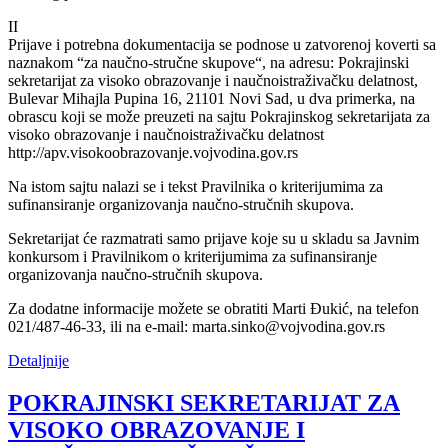
II
Prijave i potrebna dokumentacija se podnose u zatvorenoj koverti sa
naznakom “za naučno-stručne skupove“, na adresu: Pokrajinski
sekretarijat za visoko obrazovanje i naučnoistraživačku delatnost,
Bulevar Mihajla Pupina 16, 21101 Novi Sad, u dva primerka, na
obrascu koji se može preuzeti na sajtu Pokrajinskog sekretarijata za
visoko obrazovanje i naučnoistraživačku delatnost
http://apv.visokoobrazovanje.vojvodina.gov.rs
Na istom sajtu nalazi se i tekst Pravilnika o kriterijumima za
sufinansiranje organizovanja naučno-stručnih skupova.
Sekretarijat će razmatrati samo prijave koje su u skladu sa Javnim
konkursom i Pravilnikom o kriterijumima za sufinansiranje
organizovanja naučno-stručnih skupova.
Za dodatne informacije možete se obratiti Marti Đukić, na telefon
021/487-46-33, ili na e-mail: marta.sinko@vojvodina.gov.rs
Detaljnije
POKRAJINSKI SEKRETARIJAT ZA
VISOKO OBRAZOVANJE I