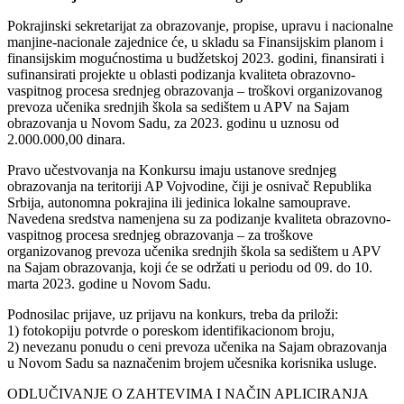
Pokrajinski sekretarijat za obrazovanje, propise, upravu i nacionalne
manjine-nacionale zajednice će, u skladu sa Finansijskim planom i
finansijskim mogućnostima u budžetskoj 2023. godini, finansirati i
sufinansirati projekte u oblasti podizanja kvaliteta obrazovno-
vaspitnog procesa srednjeg obrazovanja – troškovi organizovanog
prevoza učenika srednjih škola sa sedištem u APV na Sajam
obrazovanja u Novom Sadu, za 2023. godinu u uznosu od
2.000.000,00 dinara.
Pravo učestvovanja na Konkursu imaju ustanove srednjeg
obrazovanja na teritoriji AP Vojvodine, čiji je osnivač Republika
Srbija, autonomna pokrajina ili jedinica lokalne samouprave.
Navedena sredstva namenjena su za podizanje kvaliteta obrazovno-
vaspitnog procesa srednjeg obrazovanja – za troškove
organizovanog prevoza učenika srednjih škola sa sedištem u APV
na Sajam obrazovanja, koji će se održati u periodu od 09. do 10.
marta 2023. godine u Novom Sadu.
Podnosilac prijave, uz prijavu na konkurs, treba da priloži:
1) fotokopiju potvrde o poreskom identifikacionom broju,
2) nevezanu ponudu o ceni prevoza učenika na Sajam obrazovanja
u Novom Sadu sa naznačenim brojem učesnika korisnika usluge.
ODLUČIVANJE O ZAHTEVIMA I NAČIN APLICIRANJA