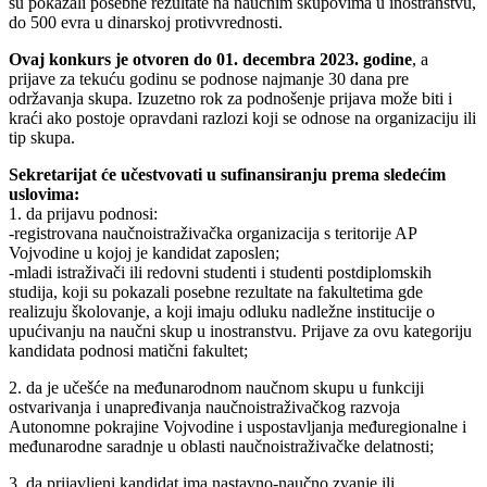
su pokazali posebne rezultate na naučnim skupovima u inostranstvu,
do 500 evra u dinarskoj protivvrednosti.
Ovaj konkurs je otvoren do 01. decembra 2023. godine
, a
prijave za tekuću godinu se podnose najmanje 30 dana pre
održavanja skupa. Izuzetno rok za podnošenje prijava može biti i
kraći ako postoje opravdani razlozi koji se odnose na organizaciju ili
tip skupa.
Sekretarijat će učestvovati u sufinansiranju prema sledećim
uslovima:
1. da prijavu podnosi:
-registrovana naučnoistraživačka organizacija s teritorije AP
Vojvodine u kojoj je kandidat zaposlen;
-mladi istraživači ili redovni studenti i studenti postdiplomskih
studija, koji su pokazali posebne rezultate na fakultetima gde
realizuju školovanje, a koji imaju odluku nadležne institucije o
upućivanju na naučni skup u inostranstvu. Prijave za ovu kategoriju
kandidata podnosi matični fakultet;
2. da je učešće na međunarodnom naučnom skupu u funkciji
ostvarivanja i unapređivanja naučnoistraživačkog razvoja
Autonomne pokrajine Vojvodine i uspostavljanja međuregionalne i
međunarodne saradnje u oblasti naučnoistraživačke delatnosti;
3. da prijavljeni kandidat ima nastavno-naučno zvanje ili