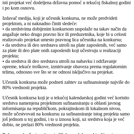
isti projekat već dodeljena državna pomoć u tekućoj fiskalnoj godini
i po kom osnovu.
Izdavač medija, koji je učesnik konkursa, ne može predvideti
projektom, a ni naknadno činiti sledeće:
• da sredstvima dobijenim konkursom raspolaže na takav način da
angažuje neko drugo pravno lice ili preduzetnika, koje bi u celosti
realizovalo projekat umesto pravnog lica učesnika na konkursu;
• da sredstva ili deo sredstava utroši na plate zaposlenih, već samo
za plate ili deo plate onih zaposlenih koji učestvuju u realizaciji
projekta;
• da sredstva ili deo sredstava utroši na nabavku i održavanje
opreme, tekuće troškove, izmirivanje obaveza prema regulatornim
telima, odnosno sve što se ne odnosi isključivo na projekat.
Učesnik konkursa može podneti zahtev za sufinansiranje najviše do
80% vrednosti projekta.
Učesnik konkursa koji je u tekućoj kalendarskoj godini već koristio
sredstva namenjena projektnom sufinansiranju u oblasti javnog
informisanja na republičkom, pokrajinskom ili lokalnom nivou,
može učestvovati na konkursu za sufinansiranje istog projekta samo
još jednom u toj godini, i to u iznosu koji, uz sredstva koja je već
dobio, ne prelazi 80% vrednosti projekta.