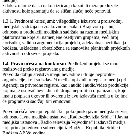
medije);
• dokaz o tome da su nakon izricanja kazni ili mera preduzete
aktivnosti koje garantuju da se sličan slučaj neće ponoviti.
1.3.1. Prednosni kriterijumi: višegodišnje iskustvo u proizvodnji
medijskih sadržaja na znakovnom jeziku i Brajevom pismu,
odnosno u produkciji medijskih sadržaja na raznim medijskim
platformama koje su namenjene osetljivim grupama, veći broj
korisnika, validna argumentacija projekta, adekvatna specifikacija
budžeta, usklađena i obrazložena sa stanovišta planiranih projektnih
aktivnosti i održivost projekta.
1.4. Pravo učešća na konkursu:
Predloženi projekat se mora
realizovati preko registrovanog medija.
Pravo da dobiju sredstva imaju nevladine i druge neprofitne
organizacije, koji su izdavači medija upisanih u registar medija pri
Agenciji za privredne registre, kao i audio i audio/video produkcije,
kojima je osnivač nevladina ili druga neprofitna organizacija, koje
imaju potpisan ugovor ili overenu izjavu izdavača medija u kojima
će programski sadržaji biti emitovani.
Pravo učešća nemaju republički i pokrajinski javni medijski servisi,
odnosno Javna medijska ustanova „Radio-televizija Srbije“ i Javna
medijska ustanova „Radio-televizija Vojvodine“ i izdavači medija
koji primaju redovnu subvenciju iz Budžeta Republike Srbije i
Budžeta AP Vojvodine.