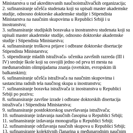
Ministarstva u rad akreditovanih naučnoistraživačkih organizacija;
2. sufinansiranje učešća studenata koji su upisali master akademske
studije, odnosno doktorske akademske studije i Stipendista
Ministarstva na naučnim skupovima u Republici Srbiji i u
inostranstvu;
3. sufinansiranje studijskih boravaka u inostranstvu studenata koji su
upisali master akademske studije, odnosno doktorske akademske
studije i Stipendista Ministarstva;
4. sufinansiranje troškova prijave i odbrane doktorske disertacije
Stipendista Ministarstva;
5. stipendiranje mladih istraživača- učenika završnih razreda (III i
IV) srednje škole koji su osvojili jedno od prva tri mesta na
međunarodnim olimpijadama znanja (svetskim, evropskim ili
balkanskim);
6. sufinansiranje učešća istraživača na naučnim skupovima i
sastancima radnih tela naučnog skupa u inostranstvu;
7. sufinansiranje boravka istraživača iz inostranstva u Republici
Srbiji po pozivu;
8. sufinansiranje završne izrade i odbrane doktorskih disertacija
istraživača i Stipendista Ministarstva;
9. sufinansiranje postdoktorskog usavršavanja istraživača;
10. sufinansiranje izdavanja naučnih časopisa u Republici Srbiji;
11. sufinansiranje izdavanja monografija u Republici Srbiji;
12. sufinansiranje održavanja naučnih skupova u Republici Srbiji;
13. sufinansiranje kolektivnih članarina u međunarodnim naučnim