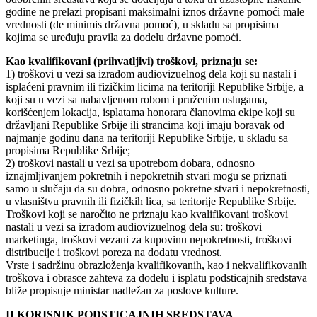
godine ne prelazi propisani maksimalni iznos državne pomoći male
vrednosti (de minimis državna pomoć), u skladu sa propisima
kojima se uređuju pravila za dodelu državne pomoći.
Kao kvalifikovani (prihvatljivi) troškovi, priznaju se:
1) troškovi u vezi sa izradom audiovizuelnog dela koji su nastali i
isplaćeni pravnim ili fizičkim licima na teritoriji Republike Srbije, a
koji su u vezi sa nabavljenom robom i pruženim uslugama,
korišćenjem lokacija, isplatama honorara članovima ekipe koji su
državljani Republike Srbije ili strancima koji imaju boravak od
najmanje godinu dana na teritoriji Republike Srbije, u skladu sa
propisima Republike Srbije;
2) troškovi nastali u vezi sa upotrebom dobara, odnosno
iznajmljivanjem pokretnih i nepokretnih stvari mogu se priznati
samo u slučaju da su dobra, odnosno pokretne stvari i nepokretnosti,
u vlasništvu pravnih ili fizičkih lica, sa teritorije Republike Srbije.
Troškovi koji se naročito ne priznaju kao kvalifikovani troškovi
nastali u vezi sa izradom audiovizuelnog dela su: troškovi
marketinga, troškovi vezani za kupovinu nepokretnosti, troškovi
distribucije i troškovi poreza na dodatu vrednost.
Vrste i sadržinu obrazloženja kvalifikovanih, kao i nekvalifikovanih
troškova i obrasce zahteva za dodelu i isplatu podsticajnih sredstava
bliže propisuje ministar nadležan za poslove kulture.
II KORISNIK PODSTICAJNIH SREDSTAVA