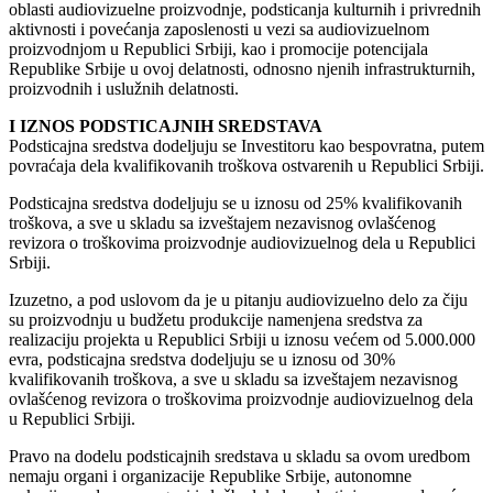
oblasti audiovizuelne proizvodnje, podsticanja kulturnih i privrednih
aktivnosti i povećanja zaposlenosti u vezi sa audiovizuelnom
proizvodnjom u Republici Srbiji, kao i promocije potencijala
Republike Srbije u ovoj delatnosti, odnosno njenih infrastrukturnih,
proizvodnih i uslužnih delatnosti.
I IZNOS PODSTICAJNIH SREDSTAVA
Podsticajna sredstva dodeljuju se Investitoru kao bespovratna, putem
povraćaja dela kvalifikovanih troškova ostvarenih u Republici Srbiji.
Podsticajna sredstva dodeljuju se u iznosu od 25% kvalifikovanih
troškova, a sve u skladu sa izveštajem nezavisnog ovlašćenog
revizora o troškovima proizvodnje audiovizuelnog dela u Republici
Srbiji.
Izuzetno, a pod uslovom da je u pitanju audiovizuelno delo za čiju
su proizvodnju u budžetu produkcije namenjena sredstva za
realizaciju projekta u Republici Srbiji u iznosu većem od 5.000.000
evra, podsticajna sredstva dodeljuju se u iznosu od 30%
kvalifikovanih troškova, a sve u skladu sa izveštajem nezavisnog
ovlašćenog revizora o troškovima proizvodnje audiovizuelnog dela
u Republici Srbiji.
Pravo na dodelu podsticajnih sredstava u skladu sa ovom uredbom
nemaju organi i organizacije Republike Srbije, autonomne