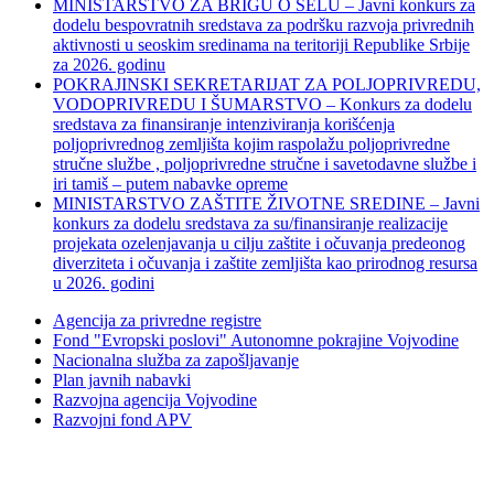
MINISTARSTVO ZA BRIGU O SELU – Javni konkurs za
dodelu bespovratnih sredstava za podršku razvoja privrednih
aktivnosti u seoskim sredinama na teritoriji Republike Srbije
za 2026. godinu
POKRAJINSKI SEKRETARIJAT ZA POLJOPRIVREDU,
VODOPRIVREDU I ŠUMARSTVO – Konkurs za dodelu
sredstava za finansiranje intenziviranja korišćenja
poljoprivrednog zemljišta kojim raspolažu poljoprivredne
stručne službe , poljoprivredne stručne i savetodavne službe i
iri tamiš ‒ putem nabavke opreme
MINISTARSTVO ZAŠTITE ŽIVOTNE SREDINE – Javni
konkurs za dodelu sredstava za su/finansiranje realizacije
projekata ozelenjavanja u cilju zaštite i očuvanja predeonog
diverziteta i očuvanja i zaštite zemljišta kao prirodnog resursa
u 2026. godini
Agencija za privredne registre
Fond "Evropski poslovi" Autonomne pokrajine Vojvodine
Nacionalna služba za zapošljavanje
Plan javnih nabavki
Razvojna agencija Vojvodine
Razvojni fond APV