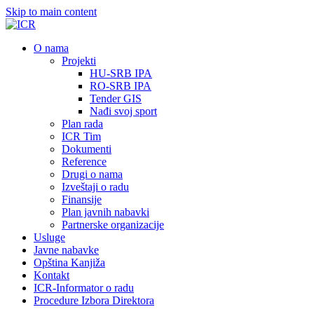
Skip to main content
О nama
Projekti
HU-SRB IPA
RO-SRB IPA
Tender GIS
Nađi svoj sport
Plan rada
ICR Tim
Dokumenti
Reference
Drugi o nama
Izveštaji o radu
Finansije
Plan javnih nabavki
Partnerske organizacije
Usluge
Javne nabavke
Opština Kanjiža
Kontakt
ICR-Informator o radu
Procedure Izbora Direktora