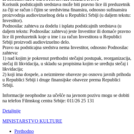
Korisnik podsticajnih sredstava može biti pravno lice ili preduzetnik
za čiji se račun i čijim se sredstvima finansira, odnosno sufinansira
proizvodnja audiovizuelnog dela u Republici Srbiji (u daljem tekstu:
Investitor).
Podnosilac zahteva za dodelu i isplatu podsticajnih sredstava (u
daljem tekstu: Podnosilac zahteva) jeste Investitor ili domaće pravno
lice ili preduzetnik koje u ime i za račun Investitora u Republici
Srbiji proizvodi audiovizuelno delo.
Pravo na podsticajna sredstva nema Investitor, odnosno Podnosilac
zahteva:
1) nad kojim je pokrenut prethodni stečajni postupak, reorganizacija,
stečaj ili likvidacija, u skladu sa propisima kojim se uređuju stečaj i
likvidacija;
2) koji ima dospele, a neizmirene obaveze po osnovu javnih prihoda
u Republici Srbiji i druge finansijske obaveze prema Republici
Srbiji.
Informacije neophodne za učešće na javnom pozivu mogu se dobiti
na telefon Filmskog centra Srbije: 011/26 25 131
Detaljnije
MINISTARSTVO KULTURE
Prethodno