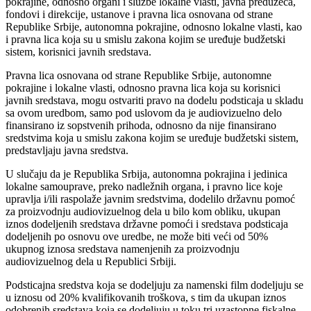
pokrajine, odnosno organi i službe lokalne vlasti, javna preduzeća,
fondovi i direkcije, ustanove i pravna lica osnovana od strane
Republike Srbije, autonomna pokrajine, odnosno lokalne vlasti, kao
i pravna lica koja su u smislu zakona kojim se uređuje budžetski
sistem, korisnici javnih sredstava.
Pravna lica osnovana od strane Republike Srbije, autonomne
pokrajine i lokalne vlasti, odnosno pravna lica koja su korisnici
javnih sredstava, mogu ostvariti pravo na dodelu podsticaja u skladu
sa ovom uredbom, samo pod uslovom da je audiovizuelno delo
finansirano iz sopstvenih prihoda, odnosno da nije finansirano
sredstvima koja u smislu zakona kojim se uređuje budžetski sistem,
predstavljaju javna sredstva.
U slučaju da je Republika Srbija, autonomna pokrajina i jedinica
lokalne samouprave, preko nadležnih organa, i pravno lice koje
upravlja i/ili raspolaže javnim sredstvima, dodelilo državnu pomoć
za proizvodnju audiovizuelnog dela u bilo kom obliku, ukupan
iznos dodeljenih sredstava državne pomoći i sredstava podsticaja
dodeljenih po osnovu ove uredbe, ne može biti veći od 50%
ukupnog iznosa sredstava namenjenih za proizvodnju
audiovizuelnog dela u Republici Srbiji.
Podsticajna sredstva koja se dodeljuju za namenski film dodeljuju se
u iznosu od 20% kvalifikovanih troškova, s tim da ukupan iznos
odobrenih sredstava koja se dodeljuju u toku tri uzastopne fiskalne