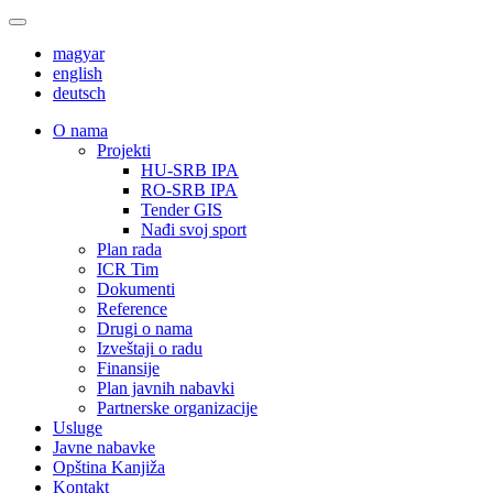
magyar
english
deutsch
О nama
Projekti
HU-SRB IPA
RO-SRB IPA
Tender GIS
Nađi svoj sport
Plan rada
ICR Tim
Dokumenti
Reference
Drugi o nama
Izveštaji o radu
Finansije
Plan javnih nabavki
Partnerske organizacije
Usluge
Javne nabavke
Opština Kanjiža
Kontakt