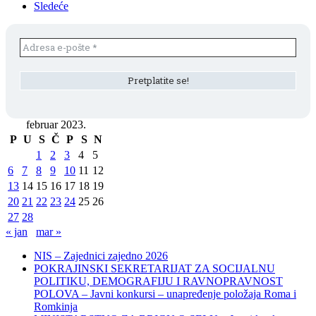
Sledeće
februar 2023.
P
U
S
Č
P
S
N
1
2
3
4
5
6
7
8
9
10
11
12
13
14
15
16
17
18
19
20
21
22
23
24
25
26
27
28
« jan
mar »
NIS – Zajednici zajedno 2026
POKRAJINSKI SEKRETARIJAT ZA SOCIJALNU
POLITIKU, DEMOGRAFIJU I RAVNOPRAVNOST
POLOVA – Javni konkursi – unapređenje položaja Roma i
Romkinja