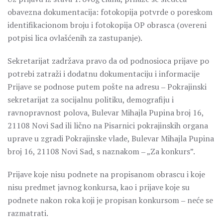
obavezna dokumentacija: fotokopija potvrde o poreskom
identifikacionom broju i fotokopija OP obrasca (overeni
potpisi lica ovlašćenih za zastupanje).
Sekretarijat zadržava pravo da od podnosioca prijave po
potrebi zatraži i dodatnu dokumentaciju i informacije
Prijave se podnose putem pošte na adresu ‒ Pokrajinski
sekretarijat za socijalnu politiku, demografiju i
ravnopravnost polova, Bulevar Mihajla Pupina broj 16,
21108 Novi Sad ili lično na Pisarnici pokrajinskih organa
uprave u zgradi Pokrajinske vlade, Bulevar Mihajla Pupina
broj 16, 21108 Novi Sad, s naznakom ‒ „Za konkurs”.
Prijave koje nisu podnete na propisanom obrascu i koje
nisu predmet javnog konkursa, kao i prijave koje su
podnete nakon roka koji je propisan konkursom ‒ neće se
razmatrati.