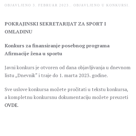
OBJAVLJENO
3. FEBRUAR 2023.
. OBJAVLJENO U
KONKURSI
.
POKRAJINSKI SEKRETARIJAT ZA SPORT I
OMLADINU
Konkurs za finansiranje posebnog programa
Afirmacije žena u sportu
Javni konkurs je otvoren od dana objavljivanja u dnevnom
listu „Dnevnik“ i traje do 1. marta 2023. godine.
Sve uslove konkursa možete pročitati u tekstu konkursa,
a kompletnu konkursnu dokumentaciju možete preuzeti
OVDE
.