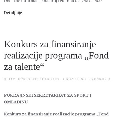
Dodatne informacije na broj telefona 021/487-4400.
Detaljnije
Konkurs za finansiranje
realizacije programa „Fond
za talente“
OBJAVLJENO
3. FEBRUAR 2023.
. OBJAVLJENO U
KONKURSI
.
POKRAJINSKI SEKRETARIJAT ZA SPORT I
OMLADINU
Konkurs za finansiranje realizacije programa „Fond