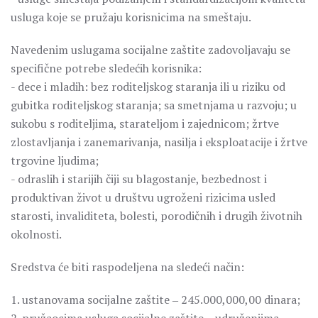
usluga koje se pružaju korisnicima na smeštaju.
Navedenim uslugama socijalne zaštite zadovoljavaju se
specifične potrebe sledećih korisnika:
­- dece i mladih: bez roditeljskog staranja ili u riziku od
gubitka roditeljskog staranja; sa smetnjama u razvoju; u
sukobu s roditeljima, starateljom i zajednicom; žrtve
zlostavljanja i zanemarivanja, nasilja i eksploatacije i žrtve
trgovine ljudima;
­- odraslih i starijih čiji su blagostanje, bezbednost i
produktivan život u društvu ugroženi rizicima usled
starosti, invaliditeta, bolesti, porodičnih i drugih životnih
okolnosti.
Sredstva će biti raspodeljena na sledeći način:
1. ustanovama socijalne zaštite ‒ 245.000,000,00 dinara;