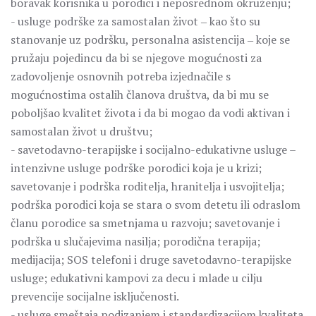
boravak korisnika u porodici i neposrednom okruženju;
-­ usluge podrške za samostalan život ‒ kao što su
stanovanje uz podršku, personalna asistencija ‒ koje se
pružaju pojedincu da bi se njegove mogućnosti za
zadovoljenje osnovnih potreba izjednačile s
mogućnostima ostalih članova društva, da bi mu se
poboljšao kvalitet života i da bi mogao da vodi aktivan i
samostalan život u društvu;
-­ savetodavno-terapijske i socijalno-edukativne usluge –
intenzivne usluge podrške porodici koja je u krizi;
savetovanje i podrška roditelja, hranitelja i usvojitelja;
podrška porodici koja se stara o svom detetu ili odraslom
članu porodice sa smetnjama u razvoju; savetovanje i
podrška u slučajevima nasilja; porodična terapija;
medijacija; SOS telefoni i druge savetodavno-terapijske
usluge; edukativni kampovi za decu i mlade u cilju
prevencije socijalne isključenosti.
-­ usluge smeštaja podizanjem i standardizacijom kvaliteta