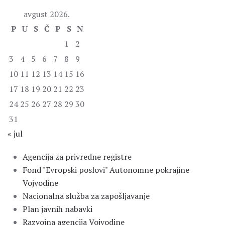
avgust 2026.
P
U
S
Č
P
S
N
1
2
3
4
5
6
7
8
9
10
11
12
13
14
15
16
17
18
19
20
21
22
23
24
25
26
27
28
29
30
31
« jul
Agencija za privredne registre
Fond "Evropski poslovi" Autonomne pokrajine
Vojvodine
Nacionalna služba za zapošljavanje
Plan javnih nabavki
Razvojna agencija Vojvodine