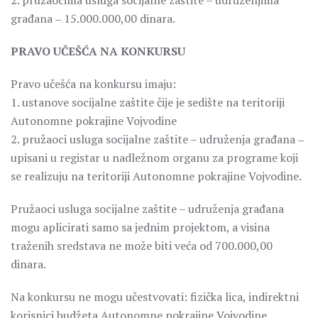
2. pružaocima usluga socijalne zaštite – udruženjima
građana ‒ 15.000.000,00 dinara.
PRAVO UČEŠĆA NA KONKURSU
Pravo učešća na konkursu imaju:
1. ustanove socijalne zaštite čije je sedište na teritoriji
Autonomne pokrajine Vojvodine
2. pružaoci usluga socijalne zaštite – udruženja građana ‒
upisani u registar u nadležnom organu za programe koji
se realizuju na teritoriji Autonomne pokrajine Vojvodine.
Pružaoci usluga socijalne zaštite – udruženja građana
mogu aplicirati samo sa jednim projektom, a visina
traženih sredstava ne može biti veća od 700.000,00
dinara.
Na konkursu ne mogu učestvovati: fizička lica, indirektni
korisnici budžeta Autonomne pokrajine Vojvodine,