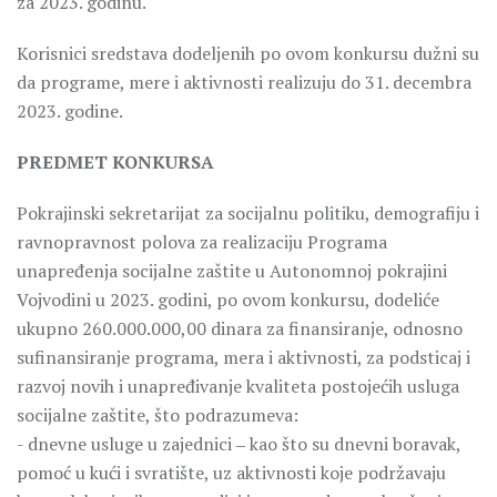
za 2023. godinu.
Korisnici sredstava dodeljenih po ovom konkursu dužni su
da programe, mere i aktivnosti realizuju do 31. decembra
2023. godine.
PREDMET KONKURSA
Pokrajinski sekretarijat za socijalnu politiku, demografiju i
ravnopravnost polova za realizaciju Programa
unapređenja socijalne zaštite u Autonomnoj pokrajini
Vojvodini u 2023. godini, po ovom konkursu, dodeliće
ukupno 260.000.000,00 dinara za finansiranje, odnosno
sufinansiranje programa, mera i aktivnosti, za podsticaj i
razvoj novih i unapređivanje kvaliteta postojećih usluga
socijalne zaštite, što podrazumeva:
­- dnevne usluge u zajednici ‒ kao što su dnevni boravak,
pomoć u kući i svratište, uz aktivnosti koje podržavaju