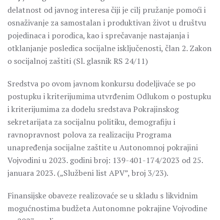
delatnost od javnog interesa čiji je cilj pružanje pomoći i
osnaživanje za samostalan i produktivan život u društvu
pojedinaca i porodica, kao i sprečavanje nastajanja i
otklanjanje posledica socijalne isključenosti, član 2. Zakon
o socijalnoj zaštiti (Sl. glasnik RS 24/11)
Sredstva po ovom javnom konkursu dodeljivaće se po
postupku i kriterijumima utvrđenim Odlukom o postupku
i kriterijumima za dodelu sredstava Pokrajinskog
sekretarijata za socijalnu politiku, demografiju i
ravnopravnost polova za realizaciju Programa
unapređenja socijalne zaštite u Autonomnoj pokrajini
Vojvodini u 2023. godini broj: 139-401-174/2023 od 25.
januara 2023. („Službeni list APV”, broj 3/23).
Finansijske obaveze realizovaće se u skladu s likvidnim
mogućnostima budžeta Autonomne pokrajine Vojvodine