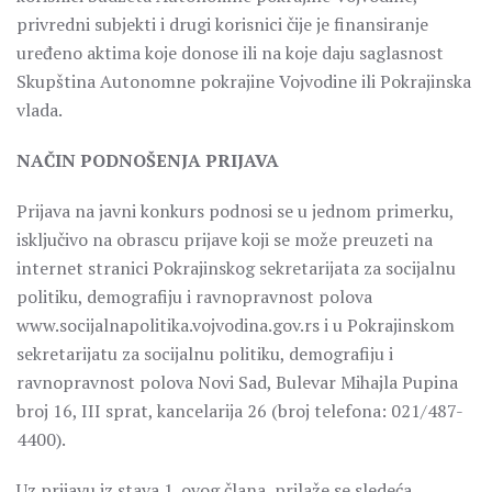
privredni subjekti i drugi korisnici čije je finansiranje
uređeno aktima koje donose ili na koje daju saglasnost
Skupština Autonomne pokrajine Vojvodine ili Pokrajinska
vlada.
NAČIN PODNOŠENJA PRIJAVA
Prijava na javni konkurs podnosi se u jednom primerku,
isključivo na obrascu prijave koji se može preuzeti na
internet stranici Pokrajinskog sekretarijata za socijalnu
politiku, demografiju i ravnopravnost polova
www.socijalnapolitika.vojvodina.gov.rs i u Pokrajinskom
sekretarijatu za socijalnu politiku, demografiju i
ravnopravnost polova Novi Sad, Bulevar Mihajla Pupina
broj 16, III sprat, kancelarija 26 (broj telefona: 021/487-
4400).
Uz prijavu iz stava 1. ovog člana, prilaže se sledeća