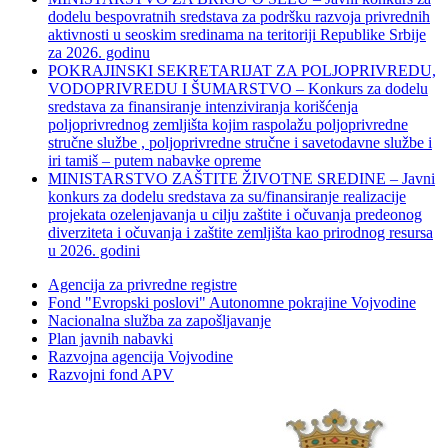
dodelu bespovratnih sredstava za podršku razvoja privrednih
aktivnosti u seoskim sredinama na teritoriji Republike Srbije
za 2026. godinu
POKRAJINSKI SEKRETARIJAT ZA POLJOPRIVREDU,
VODOPRIVREDU I ŠUMARSTVO – Konkurs za dodelu
sredstava za finansiranje intenziviranja korišćenja
poljoprivrednog zemljišta kojim raspolažu poljoprivredne
stručne službe , poljoprivredne stručne i savetodavne službe i
iri tamiš ‒ putem nabavke opreme
MINISTARSTVO ZAŠTITE ŽIVOTNE SREDINE – Javni
konkurs za dodelu sredstava za su/finansiranje realizacije
projekata ozelenjavanja u cilju zaštite i očuvanja predeonog
diverziteta i očuvanja i zaštite zemljišta kao prirodnog resursa
u 2026. godini
Agencija za privredne registre
Fond "Evropski poslovi" Autonomne pokrajine Vojvodine
Nacionalna služba za zapošljavanje
Plan javnih nabavki
Razvojna agencija Vojvodine
Razvojni fond APV