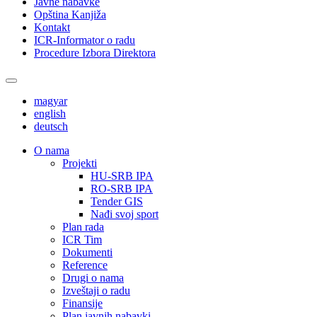
Javne nabavke
Opština Kanjiža
Kontakt
ICR-Informator o radu
Procedure Izbora Direktora
magyar
english
deutsch
О nama
Projekti
HU-SRB IPA
RO-SRB IPA
Tender GIS
Nađi svoj sport
Plan rada
ICR Tim
Dokumenti
Reference
Drugi o nama
Izveštaji o radu
Finansije
Plan javnih nabavki