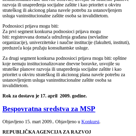
razvoja ili unapređenja socijalne zaštite i kao prioritet u okviru
strateškog ili akcionog plana navele potrebu za ustanovljenjem
usluga vaninstitucionalne zaštite osoba sa invaliditetom.
Podnosioci prijava mogu biti:
Za prvi segment konkursa podnosioci prijava mogu
biti: registrovana domaća udruženja građana (nevladine
organizacije), univerzitetske i naučne institucije (fakulteti, instituti),
preduzeća koja pružaju konsultantske usluge.
Za drugi segment konkursa podnosioci prijava mogu biti: opštine
koje nemaju institucionalizovane dnevne boravke, usvojile su
strateške planove razvoja ili unapređenja socijalne zaštite i kao
prioritet u okviru strateškog ili akcionog plana navele potrebu za
ustanovljenjem usluga vaninstitucionalne zaštite osoba sa
invaliditetom.
Rok za dostavu je 17. april 2009. godine.
Bespovratna sredstva za MSP
Objavljeno
15. mart 2009.
. Objavljeno u
Konkursi
.
REPUBLIČKA AGENCIJA ZA RAZVOJ