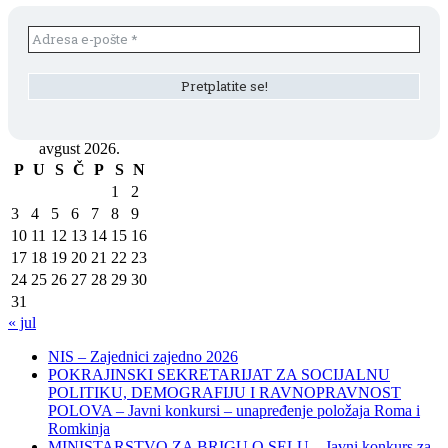
avgust 2026.
P
U
S
Č
P
S
N
1
2
3
4
5
6
7
8
9
10
11
12
13
14
15
16
17
18
19
20
21
22
23
24
25
26
27
28
29
30
31
« jul
NIS – Zajednici zajedno 2026
POKRAJINSKI SEKRETARIJAT ZA SOCIJALNU
POLITIKU, DEMOGRAFIJU I RAVNOPRAVNOST
POLOVA – Javni konkursi – unapređenje položaja Roma i
Romkinja
MINISTARSTVO ZA BRIGU O SELU – Javni konkurs za