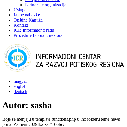
Partnerske organizacije
Usluge
Javne nabavke
Opština Kanjiža
Kontakt
ICR-Informator o radu
Procedure Izbora Direktora
magyar
english
deutsch
Autor:
sasha
Boje se menjaju u template functions.php u inc folderu teme news
portal Zameni #029fb2 za #166bcc