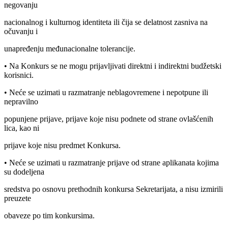
negovanju
nacionalnog i kulturnog identiteta ili čija se delatnost zasniva na
očuvanju i
unapređenju međunacionalne tolerancije.
• Na Konkurs se ne mogu prijavljivati direktni i indirektni budžetski
korisnici.
• Neće se uzimati u razmatranje neblagovremene i nepotpune ili
nepravilno
popunjene prijave, prijave koje nisu podnete od strane ovlašćenih
lica, kao ni
prijave koje nisu predmet Konkursa.
• Neće se uzimati u razmatranje prijave od strane aplikanata kojima
su dodeljena
sredstva po osnovu prethodnih konkursa Sekretarijata, a nisu izmirili
preuzete
obaveze po tim konkursima.