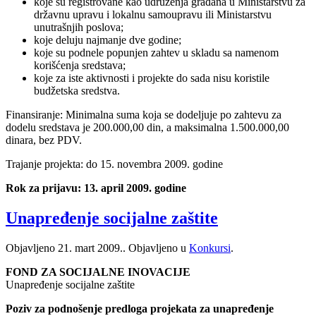
koje su registrovane kao udruženja građana u Ministarstvu za
državnu upravu i lokalnu samoupravu ili Ministarstvu
unutrašnjih poslova;
koje deluju najmanje dve godine;
koje su podnele popunjen zahtev u skladu sa namenom
korišćenja sredstava;
koje za iste aktivnosti i projekte do sada nisu koristile
budžetska sredstva.
Finansiranje: Minimalna suma koja se dodeljuje po zahtevu za
dodelu sredstava je 200.000,00 din, a maksimalna 1.500.000,00
dinara, bez PDV.
Trajanje projekta: do 15. novembra 2009. godine
Rok za prijavu: 13. april 2009. godine
Unapređenje socijalne zaštite
Objavljeno
21. mart 2009.
. Objavljeno u
Konkursi
.
FOND ZA SOCIJALNE INOVACIJE
Unapređenje socijalne zaštite
Poziv za podnošenje predloga projekata za unapređenje