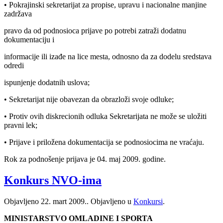
• Pokrajinski sekretarijat za propise, upravu i nacionalne manjine
zadržava
pravo da od podnosioca prijave po potrebi zatraži dodatnu
dokumentaciju i
informacije ili izađe na lice mesta, odnosno da za dodelu sredstava
odredi
ispunjenje dodatnih uslova;
• Sekretarijat nije obavezan da obrazloži svoje odluke;
• Protiv ovih diskrecionih odluka Sekretarijata ne može se uložiti
pravni lek;
• Prijave i priložena dokumentacija se podnosiocima ne vraćaju.
Rok za podnošenje prijava je 04. maj 2009. godine.
Konkurs NVO-ima
Objavljeno
22. mart 2009.
. Objavljeno u
Konkursi
.
MINISTARSTVO OMLADINE I SPORTA