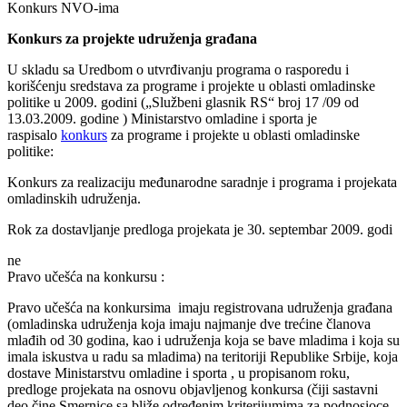
Konkurs NVO-ima
Konkurs za projekte udruženja građana
U skladu sa Uredbom o utvrđivanju programa o rasporedu i
korišćenju sredstava za programe i projekte u oblasti omladinske
politike u 2009. godini („Službeni glasnik RS“ broj 17 /09 od
13.03.2009. godine ) Ministarstvo omladine i sporta je
raspisalo
konkurs
za programe i projekte u oblasti omladinske
politike:
Konkurs za realizaciju međunarodne saradnje i programa i projekata
omladinskih udruženja.
Rok za dostavljanje predloga projekata je 30. septembar 2009. godi
ne
Pravo učešća na konkursu :
Pravo učešća na konkursima imaju registrovana udruženja građana
(omladinska udruženja koja imaju najmanje dve trećine članova
mlađih od 30 godina, kao i udruženja koja se bave mladima i koja su
imala iskustva u radu sa mladima) na teritoriji Republike Srbije, koja
dostave Ministarstvu omladine i sporta , u propisanom roku,
predloge projekata na osnovu objavljenog konkursa (čiji sastavni
deo čine Smernice sa bliže određenim kriterijumima za podnosioce