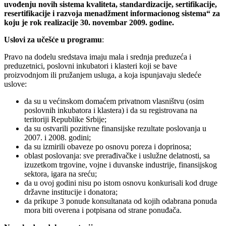
uvođenju novih sistema kvaliteta, standardizacije, sertifikacije,
resertifikacije i razvoja menadžment informacionog sistema“ za
koju je rok realizacije 30. novembar 2009. godine.
Uslovi za učešće u programu
:
Pravo na dodelu sredstava imaju mala i srednja preduzeća i
preduzetnici, poslovni inkubatori i klasteri koji se bave
proizvodnjom ili pružanjem usluga, a koja ispunjavaju sledeće
uslove:
da su u većinskom domaćem privatnom vlasništvu (osim
poslovnih inkubatora i klastera) i da su registrovana na
teritoriji Republike Srbije;
da su ostvarili pozitivne finansijske rezultate poslovanja u
2007. i 2008. godini;
da su izmirili obaveze po osnovu poreza i doprinosa;
oblast poslovanja: sve prerađivačke i uslužne delatnosti, sa
izuzetkom trgovine, vojne i duvanske industrije, finansijskog
sektora, igara na sreću;
da u ovoj godini nisu po istom osnovu konkurisali kod druge
državne institucije i donatora;
da prikupe 3 ponude konsultanata od kojih odabrana ponuda
mora biti overena i potpisana od strane ponuđača.