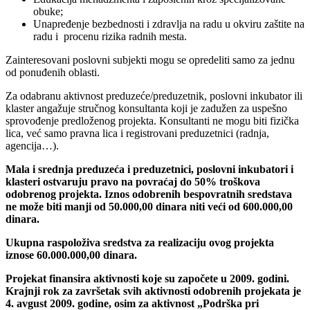
obuke;
Unapređenje bezbednosti i zdravlja na radu u okviru zaštite na
radu i procenu rizika radnih mesta.
Zainteresovani poslovni subjekti mogu se opredeliti samo za jednu
od ponuđenih oblasti.
Za odabranu aktivnost preduzeće/preduzetnik, poslovni inkubator ili
klaster angažuje stručnog konsultanta koji je zadužen za uspešno
sprovođenje predloženog projekta. Konsultanti ne mogu biti fizička
lica, već samo pravna lica i registrovani preduzetnici (radnja,
agencija…).
Mala i srednja preduzeća i preduzetnici, poslovni inkubatori i
klasteri ostvaruju pravo na povraćaj do 50% troškova
odobrenog projekta. Iznos odobrenih bespovratnih sredstava
ne može biti manji od 50.000,00 dinara niti veći od 600.000,00
dinara.
Ukupna raspoloživa sredstva za realizaciju ovog projekta
iznose 60.000.000,00 dinara.
Projekat finansira aktivnosti koje su započete u 2009. godini.
Krajnji rok za završetak svih aktivnosti odobrenih projekata je
4. avgust 2009. godine, osim za aktivnost „Podrška pri