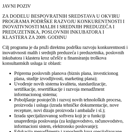
JAVNI POZIV
ZA DODELU BESPOVRATNIH SREDSTAVA U OKVIRU
PROGRAMA PODRŠKE RAZVOJU KONKURENTNOSTI I
INOVATIVNOSTI MALIH I SREDNJIH PREDUZEĆA I
PREDUZETNIKA, POSLOVNIH INKUBATORA I
KLASTERA ZA 2009. GODINU
Cilj programa je da pruži direktnu podršku razvoju konkurentnosti i
inovativnosti malih i srednjih preduzeća i preduzetnika, poslovnih
inkubatora i klastera kroz učešće u finansiranju troškova
konsultantskih usluga iz oblasti:
Priprema poslovnih planova (biznis plana, investicionog
plana, studije izvodljivosti, marketing plana);
Uvođenje novih sistema kvaliteta, standardizacije,
sertifikacije, resertifikacije i razvoja menadžment
informacionog sistema;
Poboljšanje postojećih i razvoj novih tehnoloških procesa,
proizvoda i usluga (izrada tehničke dokumentacije, nove
recepture, novi dizajn proizvoda i ambalaže i sl.);
Izrada specijalizovanog softvera koji je u funkciji
unapređenja poslovanja (za knjigovodstvo, računovodstvo,
informacioni sistem, elektronsko poslovanje);
Edukacija menadžmenta i zaposlenih kroz specijalizovane