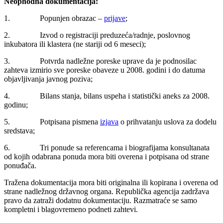
Neophodna dokumentacija:
1. Popunjen obrazac –
prijave
;
2. Izvod o registraciji preduzeća/radnje, poslovnog
inkubatora ili klastera (ne stariji od 6 meseci);
3. Potvrda nadležne poreske uprave da je podnosilac
zahteva izmirio sve poreske obaveze u 2008. godini i do datuma
objavljivanja javnog poziva;
4. Bilans stanja, bilans uspeha i statistički aneks za 2008.
godinu;
5. Potpisana pismena
izjava
o prihvatanju uslova za dodelu
sredstava;
6. Tri ponude sa referencama i biografijama konsultanata
od kojih odabrana ponuda mora biti overena i potpisana od strane
ponuđača.
Tražena dokumentacija mora biti originalna ili kopirana i overena od
strane nadležnog državnog organa. Republička agencija zadržava
pravo da zatraži dodatnu dokumentaciju. Razmatraće se samo
kompletni i blagovremeno podneti zahtevi.