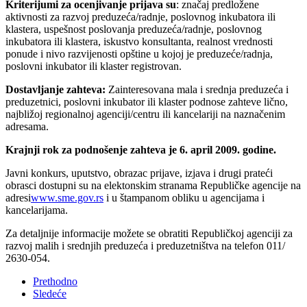
Kriterijumi za ocenjivanje prijava su
: značaj predložene
aktivnosti za razvoj preduzeća/radnje, poslovnog inkubatora ili
klastera, uspešnost poslovanja preduzeća/radnje, poslovnog
inkubatora ili klastera, iskustvo konsultanta, realnost vrednosti
ponude i nivo razvijenosti opštine u kojoj je preduzeće/radnja,
poslovni inkubator ili klaster registrovan.
Dostavljanje zahteva:
Zainteresovana mala i srednja preduzeća i
preduzetnici, poslovni inkubator ili klaster podnose zahteve lično,
najbližoj regionalnoj agenciji/centru ili kancelariji na naznačenim
adresama.
Krajnji rok za podnošenje zahteva je 6. april 2009. godine.
Javni konkurs, uputstvo, obrazac prijave, izjava i drugi prateći
obrasci dostupni su na elektonskim stranama Republičke agencije na
adresi
www.sme.gov.rs
i u štampanom obliku u agencijama i
kancelarijama.
Za detaljnije informacije možete se obratiti Republičkoj agenciji za
razvoj malih i srednjih preduzeća i preduzetništva na telefon 011/
2630-054.
Prethodno
Sledeće