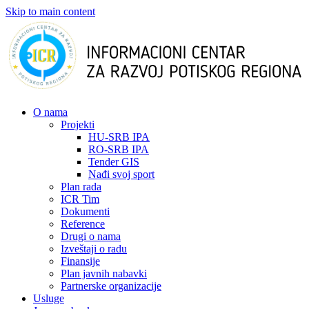
Skip to main content
О nama
Projekti
HU-SRB IPA
RO-SRB IPA
Tender GIS
Nađi svoj sport
Plan rada
ICR Tim
Dokumenti
Reference
Drugi o nama
Izveštaji o radu
Finansije
Plan javnih nabavki
Partnerske organizacije
Usluge