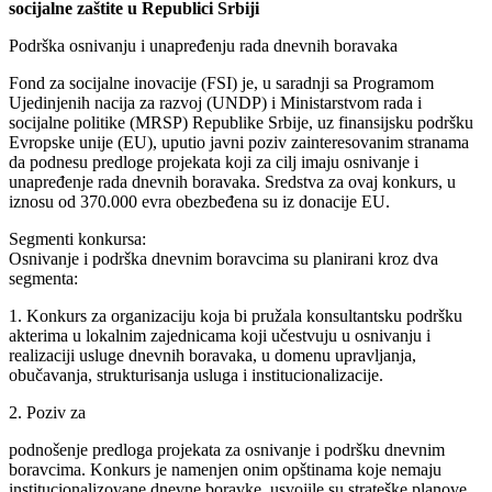
socijalne zaštite u Republici Srbiji
Podrška osnivanju i unapređenju rada dnevnih boravaka
Fond za socijalne inovacije (FSI) je, u saradnji sa Programom
Ujedinjenih nacija za razvoj (UNDP) i Ministarstvom rada i
socijalne politike (MRSP) Republike Srbije, uz finansijsku podršku
Evropske unije (EU), uputio javni poziv zainteresovanim stranama
da podnesu predloge projekata koji za cilj imaju osnivanje i
unapređenje rada dnevnih boravaka. Sredstva za ovaj konkurs, u
iznosu od 370.000 evra obezbeđena su iz donacije EU.
Segmenti konkursa:
Osnivanje i podrška dnevnim boravcima su planirani kroz dva
segmenta:
1. Konkurs za organizaciju koja bi pružala konsultantsku podršku
akterima u lokalnim zajednicama koji učestvuju u osnivanju i
realizaciji usluge dnevnih boravaka, u domenu upravljanja,
obučavanja, strukturisanja usluga i institucionalizacije.
2. Poziv za
podnošenje predloga projekata za osnivanje i podršku dnevnim
boravcima. Konkurs je namenjen onim opštinama koje nemaju
institucionalizovane dnevne boravke, usvojile su strateške planove