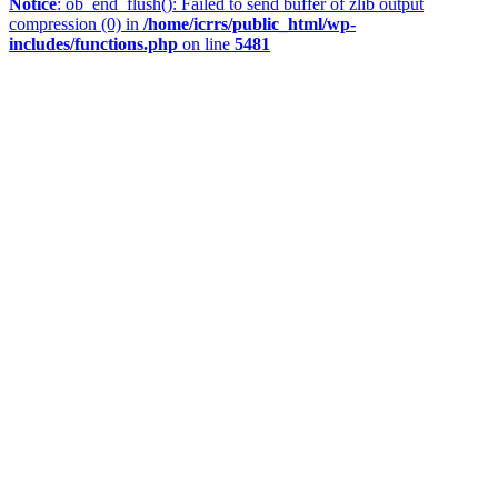
Notice
: ob_end_flush(): Failed to send buffer of zlib output
compression (0) in
/home/icrrs/public_html/wp-
includes/functions.php
on line
5481