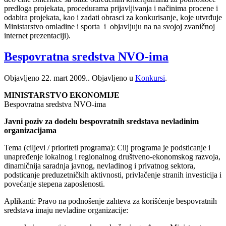
predloga projekata, procedurama prijavljivanja i načinima procene i
odabira projekata, kao i zadati obrasci za konkurisanje, koje utvrđuje
Ministarstvo omladine i sporta i objavljuju na na svojoj zvaničnoj
internet prezentaciji).
Bespovratna sredstva NVO-ima
Objavljeno
22. mart 2009.
. Objavljeno u
Konkursi
.
MINISTARSTVO EKONOMIJE
Bespovratna sredstva NVO-ima
Javni poziv za dodelu bespovratnih sredstava nevladinim
organizacijama
Tema (ciljevi / prioriteti programa): Cilj programa je podsticanje i
unapređenje lokalnog i regionalnog društveno-ekonomskog razvoja,
dinamičnija saradnja javnog, nevladinog i privatnog sektora,
podsticanje preduzetničkih aktivnosti, privlačenje stranih investicija i
povećanje stepena zaposlenosti.
Aplikanti: Pravo na podnošenje zahteva za korišćenje bespovratnih
sredstava imaju nevladine organizacije: