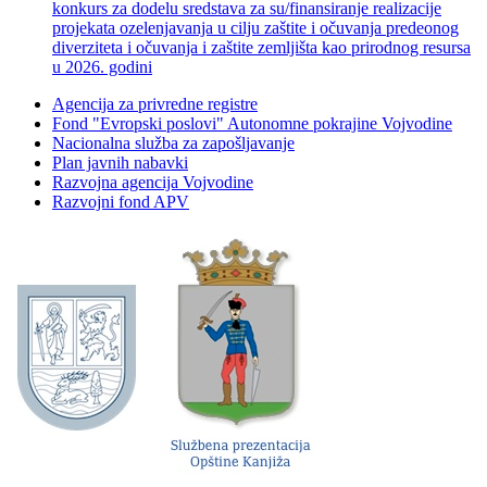
konkurs za dodelu sredstava za su/finansiranje realizacije
projekata ozelenjavanja u cilju zaštite i očuvanja predeonog
diverziteta i očuvanja i zaštite zemljišta kao prirodnog resursa
u 2026. godini
Agencija za privredne registre
Fond "Evropski poslovi" Autonomne pokrajine Vojvodine
Nacionalna služba za zapošljavanje
Plan javnih nabavki
Razvojna agencija Vojvodine
Razvojni fond APV