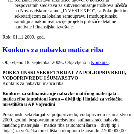
bespovratnih sredstava za subvencionisanje troškova učešća
na Novosadskom sajmu „INVESTEXPO“, sa Pokrajinskim
sekretarijatom za lokalnu samoupravu i međuopštinsku
saradnju a nakon realizacije projekta priložiće detaljne
narativne i finansijske izveštaje.
Rok: 01.11.2009. god.
Konkurs za nabavku matica riba
Objavljeno
18. septembar 2009.
. Objavljeno u
Konkursi
.
POKRAJINSKI SEKRETARIJAT ZA POLJOPRIVREDU,
VODOPRIVREDU I ŠUMARSTVO
Konkurs za nabavku matica riba
Konkurs za sufinansiranje nabavke matičnog materijala –
matica riba (autohtoni šaran – divlji tip i linjak) za veštačka
mrestilišta u AP Vojvodini
Pokrajinski sekretarijat za poljoprivredu, vodoprivredu i šumarstvo u
2009. godini, bespovratnim sredstvima, sufinansiraće nabavku
matičnog materijala – matica riba (autohtoni šaran – divlji tip i
linjak) za veštačka mrestilišta u ukupnom iznosu do 2.500.000,00