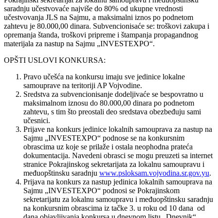
saradnju učestvovaće najviše do 80% od ukupne vrednosti
učestvovanja JLS na Sajmu, a maksimalni iznos po podnetom
zahtevu je 80.000,00 dinara. Subvencionisaće se: troškovi zakupa i
opremanja štanda, troškovi pripreme i štampanja propagandnog
materijala za nastup na Sajmu „INVESTEXPO“.
OPŠTI USLOVI KONKURSA:
Pravo učešća na konkursu imaju sve jedinice lokalne
samouprave na teritoriji AP Vojvodine.
Sredstva za subvencionisanje dodeljivaće se bespovratno u
maksimalnom iznosu do 80.000,00 dinara po podnetom
zahtevu, s tim što preostali deo sredstava obezbeđuju sami
učesnici.
Prijave na konkurs jedinice lokalnih samouprava za nastup na
Sajmu „INVESTEXPO“ podnose se na konkursnim
obrascima uz koje se prilaže i ostala neophodna prateća
dokumentacija. Navedeni obrasci se mogu preuzeti sa internet
stranice Pokrajinskog sekretarijata za lokalnu samoupravu i
međuopštinsku saradnju
www.psloksam.vojvodina.sr.gov.yu
.
Prijava na konkurs za nastup jedinica lokalnih samouprava na
Sajmu „INVESTEXPO“ podnosi se Pokrajinskom
sekretarijatu za lokalnu samoupravu i međuopštinsku saradnju
na konkursnim obrascima iz tačke 3. u roku od 10 dana od
dana objavljivanja konkursa u dnevnom listu „Dnevnik“.