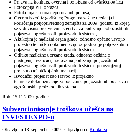
Prijava na konkurs, overena i potpisana od ovlašćenog lica
Fotokopija PIB obrazca,
Fotokopija kartona deponovanih potpisa,
Overen izvod iz godišnjeg Programa zaštite uređenja i
korišćenja poljoprivrednog zemljišta za 2009. godinu, iz kojeg
se vidi visina predviđenih sredstva za podizanje poljozaštitnih
pojaseva i agrošumskih proizvodnih sistema,
Akt kojim je nadležni organ grada, odnosno opštine usvojio
projektno tehničku dokumentaciju za podizanje poljozaštitnih
pojaseva i agrošumskih proizvodnih sistema
Odluku nadležnog organa grada, odnosno opštine o
pristupanju realizaciji radova na podizanju poljozaštitnih
pojaseva i agrošumskih proizvodnih sistema po usvojenoj
projektno tehničkoj dokumentaciji
Izvođački projekat kao i izvod iz projektno
tehničke dokumentacije za podizanje poljozaštitnih pojaseva i
agrošumskih proizvodnih sistema
Rok: 15.11.2009. godine
Subvencionisanje troškova učešća na
INVESTEXPO-u
Objavljeno
18. septembar 2009.
. Objavljeno u
Konkursi
.