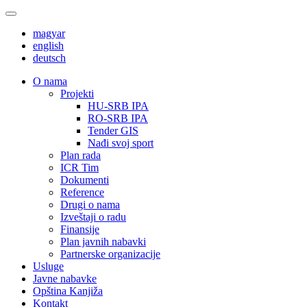
magyar
english
deutsch
О nama
Projekti
HU-SRB IPA
RO-SRB IPA
Tender GIS
Nađi svoj sport
Plan rada
ICR Tim
Dokumenti
Reference
Drugi o nama
Izveštaji o radu
Finansije
Plan javnih nabavki
Partnerske organizacije
Usluge
Javne nabavke
Opština Kanjiža
Kontakt