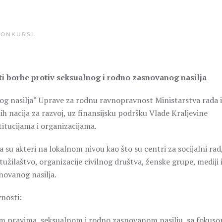
KONKURSI
.
ti borbe protiv seksualnog i rodno zasnovanog nasilja
og nasilja“ Uprave za rodnu ravnopravnost Ministarstva rada i
ih nacija za razvoj, uz finansijsku podršku Vlade Kraljevine
itucijama i organizacijama.
a su akteri na lokalnom nivou kao što su centri za socijalni rad
 tužilaštvo, organizacije civilnog društva, ženske grupe, mediji 
novanog nasilja.
vnosti:
kim pravima, seksualnom i rodno zasnovanom nasilju, sa fokus