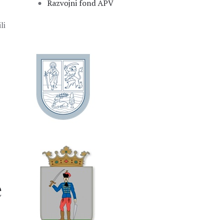
Razvojni fond APV
li
e