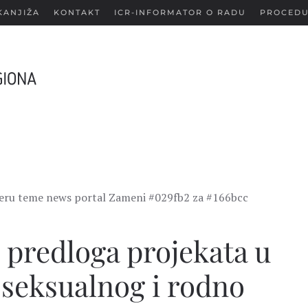
KANJIŽA
KONTAKT
ICR-INFORMATOR O RADU
PROCEDU
lderu teme news portal Zameni #029fb2 za #166bcc
 predloga projekata u
 seksualnog i rodno