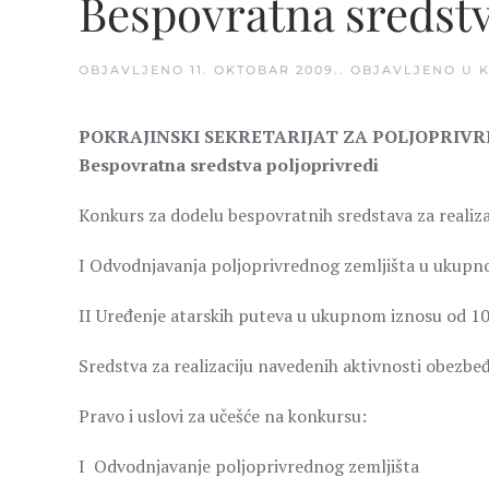
Bespovratna sredstv
OBJAVLJENO
11. OKTOBAR 2009.
. OBJAVLJENO U
POKRAJINSKI SEKRETARIJAT ZA POLJOPRIV
Bespovratna sredstva poljoprivredi
Konkurs za dodelu bespovratnih sredstava za realizac
I Odvodnjavanja poljoprivrednog zemljišta u ukupn
II Uređenje atarskih puteva u ukupnom iznosu od 10
Sredstva za realizaciju navedenih aktivnosti obezbe
Pravo i uslovi za učešće na konkursu:
I Odvodnjavanje poljoprivrednog zemljišta