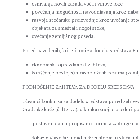
osnivanja novih zasada voća i vinove loze,
povećanja mogućnosti navodnjavanja kroz nabav
razvoja stočarske proizvodnje kroz uvećanje sto
objekata za smeštaj i uzgoj stoke,
uvećanje zemljišnog poseda.
Pored navedenih, kriterijumi za dodelu sredstava Fon
ekonomska opravdanost zahteva,
korišćenje postojećih raspoloživih resursa (zemlj
PODNOŠENJE ZAHTEVA ZA DODELU SREDSTAVA
Učesnici konkursa za dodelu sredstava pored zahteva
Gradsake kuće (šalter .7.), u konkursnoj proceduri p
– poslovni plan u propisanoj formi, a zadruge i bil
– dokaz o vlasništvu nad nekretninom, u slučaju da 