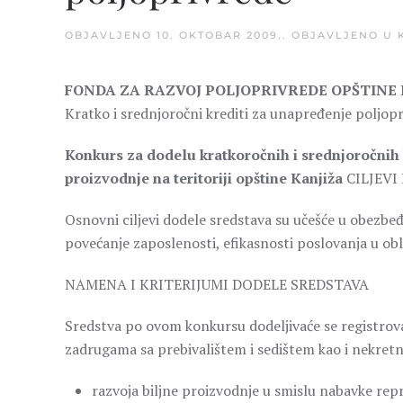
OBJAVLJENO
10. OKTOBAR 2009.
. OBJAVLJENO U
FONDA ZA RAZVOJ POLJOPRIVREDE OPŠTINE 
Kratko i srednjoročni krediti za unapređenje poljop
Konkurs za dodelu kratkoročnih i srednjoročnih 
proizvodnje na teritoriji opštine Kanjiža
CILJEVI
Osnovni ciljevi dodele sredstava su učešće u obezbeđ
povećanje zaposlenosti, efikasnosti poslovanja u obl
NAMENA I KRITERIJUMI DODELE SREDSTAVA
Sredstva po ovom konkursu dodeljivaće se registro
zadrugama sa prebivalištem i sedištem kao i nekre
razvoja biljne proizvodnje u smislu nabavke rep