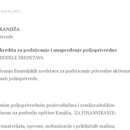
KONKURSI
.
KANJIŽA
rivrede
kredita za podsticanje i unapređenje poljoprivredne
 DODELE SREDSTAVA
ivanju finansijskih sredstava za podsticanje privredne aktivnos
asti poljoprivrede.
vanim poljoprivrednim proizvođačima i zemljoradničkim
tninom na području opštine Kanjiža, ZA FINANSIRANJE:
romaterijala, opreme, mehanizacije i priključnih mašina,