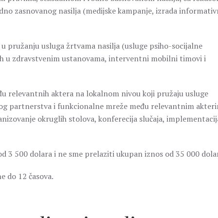
rodno zasnovanog nasilja (medijske kampanje, izrada informativ
u pružanju usluga žrtvama nasilja (usluge psiho-socijalne
ih u zdravstvenim ustanovama, interventni mobilni timovi i
đu relevantnih aktera na lokalnom nivou koji pružaju usluge
škog partnerstva i funkcionalne mreže među relevantnim akter
ganizovanje okruglih stolova, konferecija slučaja, implementacij
d 3 500 dolara i ne sme prelaziti ukupan iznos od 35 000 dola
ne do 12 časova.