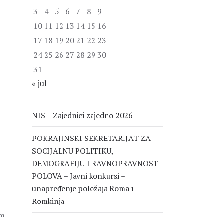
3
4
5
6
7
8
9
10
11
12
13
14
15
16
17
18
19
20
21
22
23
24
25
26
27
28
29
30
31
« jul
NIS – Zajednici zajedno 2026
POKRAJINSKI SEKRETARIJAT ZA
,
SOCIJALNU POLITIKU,
i
DEMOGRAFIJU I RAVNOPRAVNOST
POLOVA – Javni konkursi –
unapređenje položaja Roma i
Romkinja
om