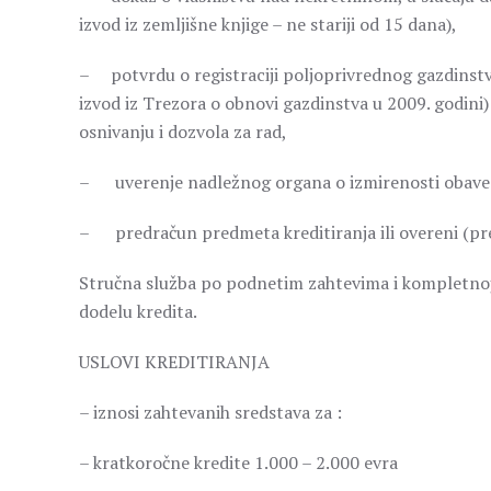
izvod iz zemljišne knjige – ne stariji od 15 dana),
– potvrdu o registraciji poljoprivrednog gazdinst
izvod iz Trezora o obnovi gazdinstva u 2009. godini
osnivanju i dozvola za rad,
– uverenje nadležnog organa o izmirenosti obaveza 
– predračun predmeta kreditiranja ili overeni (pre
Stručna služba po podnetim zahtevima i kompletno
dodelu kredita.
USLOVI KREDITIRANJA
– iznosi zahtevanih sredstava za :
– kratkoročne kredite 1.000 – 2.000 evra