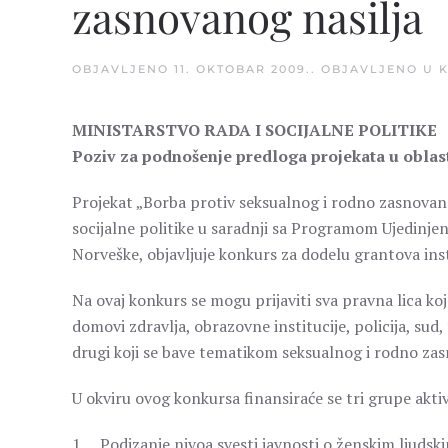
zasnovanog nasilja
OBJAVLJENO
11. OKTOBAR 2009.
. OBJAVLJENO U
MINISTARSTVO RADA I SOCIJALNE POLITIKE
Poziv za podnošenje predloga projekata u oblas
Projekat „Borba protiv seksualnog i rodno zasnovan
socijalne politike u saradnji sa Programom Ujedinjen
Norveške, objavljuje konkurs za dodelu grantova inst
Na ovaj konkurs se mogu prijaviti sva pravna lica koj
domovi zdravlja, obrazovne institucije, policija, sud,
drugi koji se bave tematikom seksualnog i rodno zas
U okviru ovog konkursa finansiraće se tri grupe akti
1. Podizanje nivoa svesti javnosti o ženskim ljuds