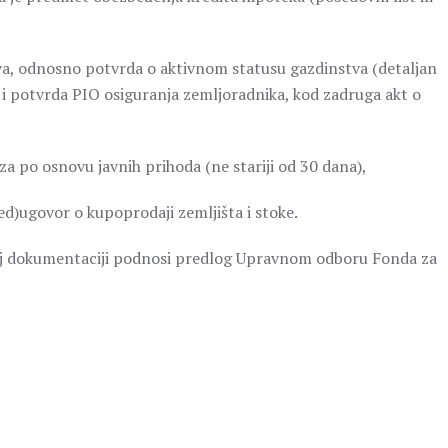
va, odnosno potvrda o aktivnom statusu gazdinstva (detaljan
) i potvrda PIO osiguranja zemljoradnika, kod zadruga akt o
po osnovu javnih prihoda (ne stariji od 30 dana),
d)ugovor o kupoprodaji zemljišta i stoke.
j dokumentaciji podnosi predlog Upravnom odboru Fonda za