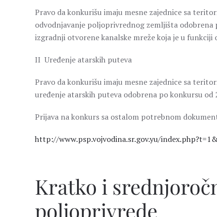
Pravo da konkurišu imaju mesne zajednice sa teritori
odvodnjavanje poljoprivrednog zemljišta odobrena po
izgradnji otvorene kanalske mreže koja je u funkciji
II Uređenje atarskih puteva
Pravo da konkurišu imaju mesne zajednice sa teritori
uređenje atarskih puteva odobrena po konkursu od 22
Prijava na konkurs sa ostalom potrebnom dokumenta
http://www.psp.vojvodina.sr.gov.yu/index.php?t=1
Kratko i srednjoroč
poljoprivrede