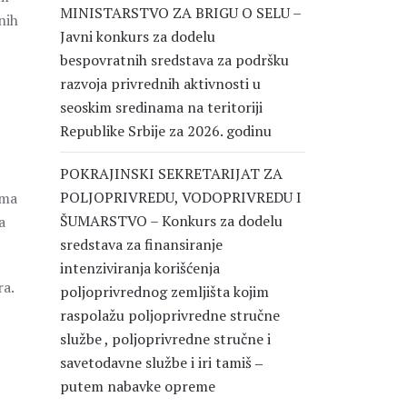
MINISTARSTVO ZA BRIGU O SELU –
nih
Javni konkurs za dodelu
bespovratnih sredstava za podršku
razvoja privrednih aktivnosti u
seoskim sredinama na teritoriji
Republike Srbije za 2026. godinu
POKRAJINSKI SEKRETARIJAT ZA
POLJOPRIVREDU, VODOPRIVREDU I
ima
ŠUMARSTVO – Konkurs za dodelu
a
sredstava za finansiranje
intenziviranja korišćenja
ra.
poljoprivrednog zemljišta kojim
raspolažu poljoprivredne stručne
službe , poljoprivredne stručne i
savetodavne službe i iri tamiš ‒
putem nabavke opreme