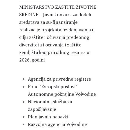
MINISTARSTVO ZAŠTITE ŽIVOTNE
SREDINE – Javni konkurs za dodelu
sredstava za su/finansiranje
realizacije projekata ozelenjavanja u
cilju zaštite i očuvanja predeonog
diverziteta i očuvanja i zaštite
zemljišta kao prirodnog resursa u
2026. godini
Agencija za privredne registre
Fond "Evropski poslovi"
Autonomne pokrajine Vojvodine
Nacionalna služba za
zapošljavanje
Plan javnih nabavki
Razvojna agencija Vojvodine