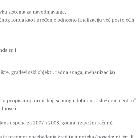
ku sistema za navodnjavanje,
čnog fonda kao i uređenje odnosno finalizaciju već postojećih
da su i:
ište, građevinski objekti, radna snaga, mehanizacija)
 u propisanoj formi, koji se mogu dobiti u „Uslužnom centru“
odnose i:
ans uspeha za 2007. i 2008. godinu (završni računi),
je predmet obezbeđenja kredita hipoteka (posedovni list ili