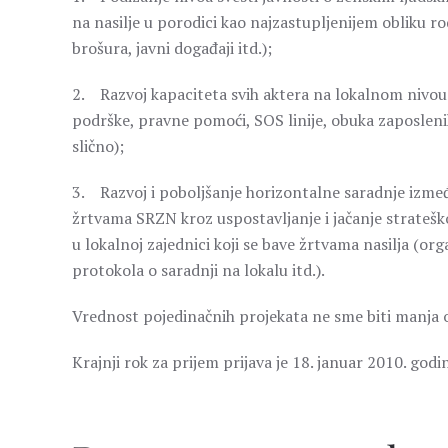
na nasilje u porodici kao najzastupljenijem obliku 
brošura, javni događaji itd.);
2. Razvoj kapaciteta svih aktera na lokalnom nivou 
podrške, pravne pomoći, SOS linije, obuka zaposlen
slično);
3. Razvoj i poboljšanje horizontalne saradnje izme
žrtvama SRZN kroz uspostavljanje i jačanje strate
u lokalnoj zajednici koji se bave žrtvama nasilja (or
protokola o saradnji na lokalu itd.).
Vrednost pojedinačnih projekata ne sme biti manja o
Krajnji rok za prijem prijava je 18. januar 2010. godi