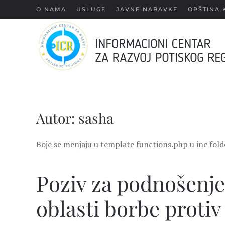
О NAMA
USLUGE
JAVNE NABAVKE
OPŠTINA 
Skip
to
main
content
Autor:
sasha
Boje se menjaju u template functions.php u inc fo
Poziv za podnošenje
oblasti borbe protiv