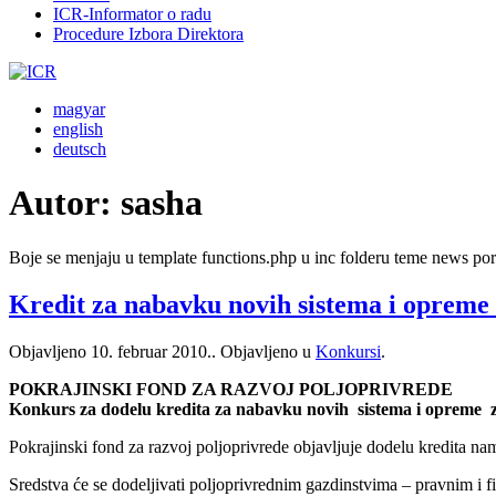
ICR-Informator o radu
Procedure Izbora Direktora
magyar
english
deutsch
Autor:
sasha
Boje se menjaju u template functions.php u inc folderu teme news p
Kredit za nabavku novih sistema i opreme
Objavljeno
10. februar 2010.
. Objavljeno u
Konkursi
.
POKRAJINSKI FOND ZA RAZVOJ POLJOPRIVREDE
Konkurs za dodelu kredita za nabavku novih sistema i opreme z
Pokrajinski fond za razvoj poljoprivrede objavljuje dodelu kredita n
Sredstva će se dodeljivati poljoprivrednim gazdinstvima – pravnim i 