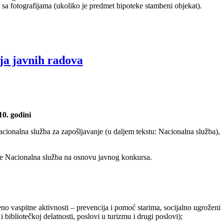
 sa fotografijama (ukoliko je predmet hipoteke stambeni objekat).
ja javnih radova
0. godini
acionalna služba za zapošljavanje (u daljem tekstu: Nacionalna služba),
je Nacionalna služba na osnovu javnog konkursa.
veno vaspitne aktivnosti – prevencija i pomoć starima, socijalno ugrožen
i bibliotečkoj delatnosti, poslovi u turizmu i drugi poslovi);