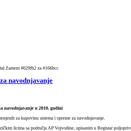
ortal Zameni #029fb2 za #166bcc
 za navodnjavanje
a navodnjavanje u 2010. godini
amenjenih za kupovinu sistema i opreme za navodnjavanje.
fizičkim licima sa područja AP Vojvodine, upisanim u Registar poljopriv