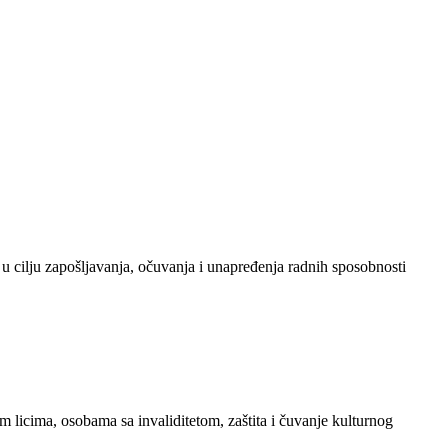
 u cilju zapošljavanja, očuvanja i unapređenja radnih sposobnosti
im licima, osobama sa invaliditetom, zaštita i čuvanje kulturnog