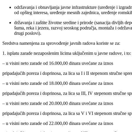
održavanja i obnavljanja javne infrastrukture (uređenje i izgra
od opšteg interesa, uređenje mesnih zajednica, uređenje romskih
državanja i zaštite životne sredine i prirode (sanacija divljih d
šuma, reka i jezera, razvoj seoskog područja, montaža i održav
drugi poslovi).
Sredstva namenjena za sprovođenje javnih radova koriste se za:
1. isplatu zarade nezaposlenim licima uključenim u javne radove, i to:
– u visini neto zarade od 16.000,00 dinara uvećane za iznos
pripadajućih poreza i doprinosa, za lica sa I i II stepenom stručne spr
– u visini neto zarade od 18.000,00 dinara uvećane za iznos
pripadajućih poreza i doprinosa, za lica sa III, IV stepenom stručne s
– u visini neto zarade od 20.000,00 dinara uvećane za iznos
pripadajućih poreza i doprinosa, za lica sa V i VI stepenom stručne s
– u visini neto zarade od 22.000,00 dinara uvećane za iznos