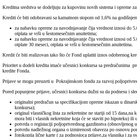
Kreditna sredstva se dodeljuju za kupovinu novih sistema i opreme z
Krediti će biti odobravani sa kamatnom stopom od 1,6% na godišnjem n
za nabavku opreme za navodnjavanje čija vrednost iznosi do 5.
otplata se vrši u šestomesečnim anuitetima;
za nabavku opreme za navodnjavanje čija vrednost iznosi od 5.
otplate 30 meseci, otplata se vrši u šestomesečnim anuitetima.
Kredit će biti realizovan tako što će Fond uplatiti iznos odobrenog 
Prioritet u dodeli kredita imaće učesnici konkursa sa predračunima pr
kredite Fonda.
Prijave se mogu preuzeti u Pokrajinskom fondu za razvoj poljoprivr
Pored popunjene prijave, učesnici konkursa dužni su da podnesu i sl
originalni predračun sa specifikacijom opreme iskazan u dinars
konkursa);
original vlasničkog lista za nekretnine ne stariji od 15 dana,na
mora biti i vlasnik nekretnine koja će se staviti po hipoteku) i
potvrda o registaciji poljoprivrednog gazdinstva (obnovljenog u
potvrdu nadležnog organa o izmirenosti obaveza po osnovu poreza
fotokopija lične karte ( za podnosioca prijave,za vlasnika i za 