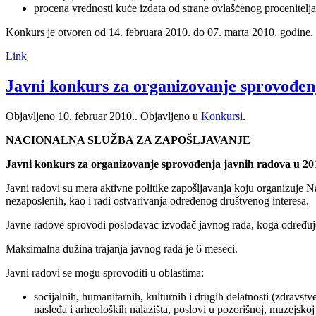
procena vrednosti kuće izdata od strane ovlašćenog procenitelja
Konkurs je otvoren od 14. februara 2010. do 07. marta 2010. godine.
Link
Javni konkurs za organizovanje sprovođen
Objavljeno
10. februar 2010.
. Objavljeno u
Konkursi
.
NACIONALNA SLUŽBA ZA ZAPOŠLJAVANJE
Javni konkurs za organizovanje sprovođenja javnih radova u 201
Javni radovi su mera aktivne politike zapošljavanja koju organizuje N
nezaposlenih, kao i radi ostvarivanja određenog društvenog interesa.
Javne radove sprovodi poslodavac izvođač javnog rada, koga određu
Maksimalna dužina trajanja javnog rada je 6 meseci.
Javni radovi se mogu sprovoditi u oblastima:
socijalnih, humanitarnih, kulturnih i drugih delatnosti (zdravst
nasleđa i arheoloških nalazišta, poslovi u pozorišnoj, muzejskoj 