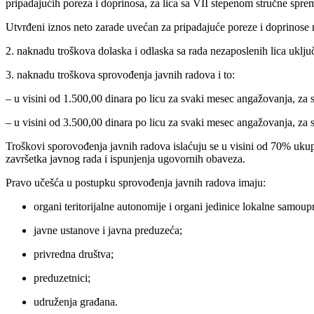
pripadajućih poreza i doprinosa, za lica sa VII stepenom stručne spre
Utvrđeni iznos neto zarade uvećan za pripadajuće poreze i doprinose 
2. naknadu troškova dolaska i odlaska sa rada nezaposlenih lica uklju
3. naknadu troškova sprovođenja javnih radova i to:
– u visini od 1.500,00 dinara po licu za svaki mesec angažovanja, za s
– u visini od 3.500,00 dinara po licu za svaki mesec angažovanja, za sp
Troškovi sporovođenja javnih radova islaćuju se u visini od 70% uku
završetka javnog rada i ispunjenja ugovornih obaveza.
Pravo učešća u postupku sprovođenja javnih radova imaju:
organi teritorijalne autonomije i organi jedinice lokalne samoup
javne ustanove i javna preduzeća;
privredna društva;
preduzetnici;
udruženja građana.