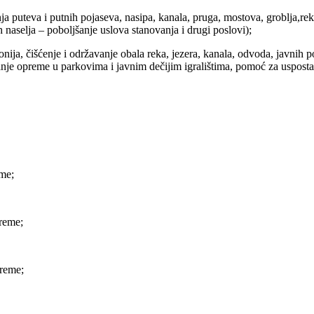
dnja puteva i putnih pojaseva, nasipa, kanala, pruga, mostova, groblja,r
 naselja – poboljšanje uslova stanovanja i drugi poslovi);
eponija, čišćenje i održavanje obala reka, jezera, kanala, odvoda, javnih
anje opreme u parkovima i javnim dečijim igralištima, pomoć za uspostav
eme;
preme;
preme;