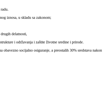
 radu.
vanog iznosa, u skladu sa zakonom;
 drugih delatnosti,
rukture i održavanja i zaštite životne sredine i prirode.
a obavezno socijalno osiguranje, a preostalih 30% sredstava nakon