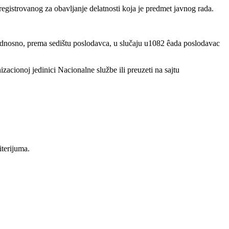
gistrovanog za obavljanje delatnosti koja je predmet javnog rada.
odnosno, prema sedištu poslodavca, u slučaju u1082 êada poslodavac
zacionoj jedinici Nacionalne službe ili preuzeti na sajtu
iterijuma.