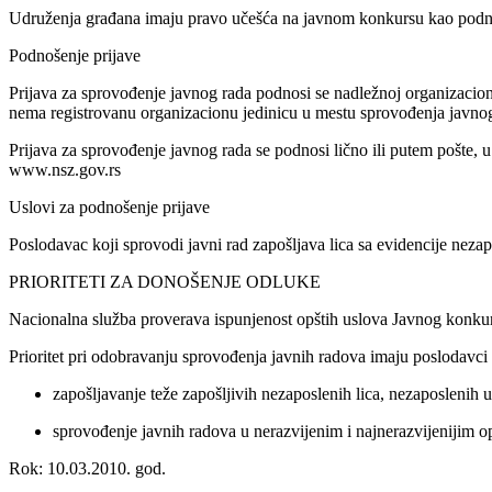
Udruženja građana imaju pravo učešća na javnom konkursu kao podnosi
Podnošenje prijave
Prijava za sprovođenje javnog rada podnosi se nadležnoj organizacio
nema registrovanu organizacionu jedinicu u mestu sprovođenja javnog
Prijava za sprovođenje javnog rada se podnosi lično ili putem pošte, u
www.nsz.gov.rs
Uslovi za podnošenje prijave
Poslodavac koji sprovodi javni rad zapošljava lica sa evidencije nezapo
PRIORITETI ZA DONOŠENJE ODLUKE
Nacionalna služba proverava ispunjenost opštih uslova Javnog konkursa
Prioritet pri odobravanju sprovođenja javnih radova imaju poslodavci
zapošljavanje teže zapošljivih nezaposlenih lica, nezaposlenih u
sprovođenje javnih radova u nerazvijenim i najnerazvijenijim o
Rok: 10.03.2010. god.