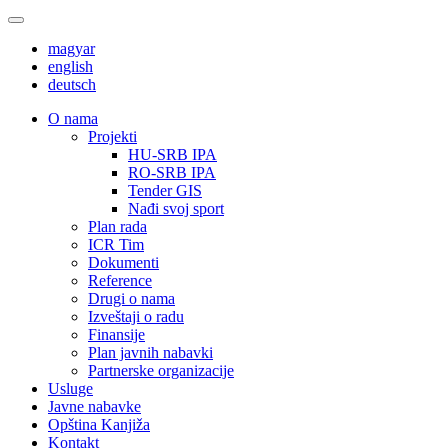
magyar
english
deutsch
О nama
Projekti
HU-SRB IPA
RO-SRB IPA
Tender GIS
Nađi svoj sport
Plan rada
ICR Tim
Dokumenti
Reference
Drugi o nama
Izveštaji o radu
Finansije
Plan javnih nabavki
Partnerske organizacije
Usluge
Javne nabavke
Opština Kanjiža
Kontakt