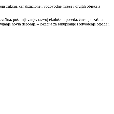
ekonstrukcija kanalizacione i vodovodne mreže i drugih objekata
 površina, pošumljavanje, razvoj ekoloških poseda, čuvanje izaštita
ljanje novih deponija – lokacija za sakupljanje i odvođenje otpada i