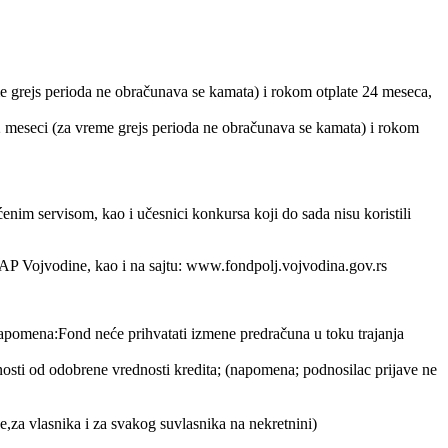
e grejs perioda ne obračunava se kamata) i rokom otplate 24 meseca,
2 meseci (za vreme grejs perioda ne obračunava se kamata) i rokom
nim servisom, kao i učesnici konkursa koji do sada nisu koristili
AP Vojvodine, kao i na sajtu: www.fondpolj.vojvodina.gov.rs
Napomena:Fond neće prihvatati izmene predračuna u toku trajanja
ednosti od odobrene vrednosti kredita; (napomena; podnosilac prijave ne
e,za vlasnika i za svakog suvlasnika na nekretnini)