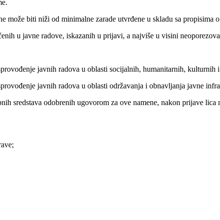
me.
ne može biti niži od minimalne zarade utvrđene u skladu sa propisima o
čenih u javne radove, iskazanih u prijavi, a najviše u visini neoporezo
provođenje javnih radova u oblasti socijalnih, humanitarnih, kulturnih i
rovođenje javnih radova u oblasti održavanja i obnavljanja javne infrast
pnih sredstava odobrenih ugovorom za ove namene, nakon prijave lica n
rave;