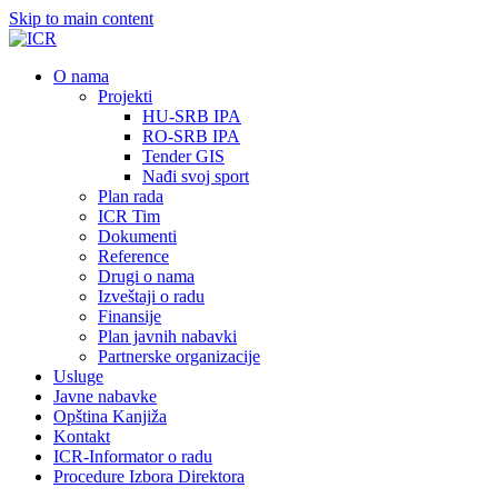
Skip to main content
О nama
Projekti
HU-SRB IPA
RO-SRB IPA
Tender GIS
Nađi svoj sport
Plan rada
ICR Tim
Dokumenti
Reference
Drugi o nama
Izveštaji o radu
Finansije
Plan javnih nabavki
Partnerske organizacije
Usluge
Javne nabavke
Opština Kanjiža
Kontakt
ICR-Informator o radu
Procedure Izbora Direktora