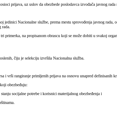
oci prijava, uz uslov da obezbede poslodavca izvođača javnog rada re
noj jedinici Nacionalne službe, prema mestu sprovođenja javnog rada, 
 rada.
 tri primerka, na propisanom obrascu koji se može dobiti u svakoj organi
slenih, čiju je selekciju izvršila Nacionalna služba.
 i vrši rangiranje primljenih prijava na osnovu unapred definisanih kr
 koji obezbeđuju:
 stanju socijalne potrebe i korisnici materijalnog obezbeđenja i
pštinama.