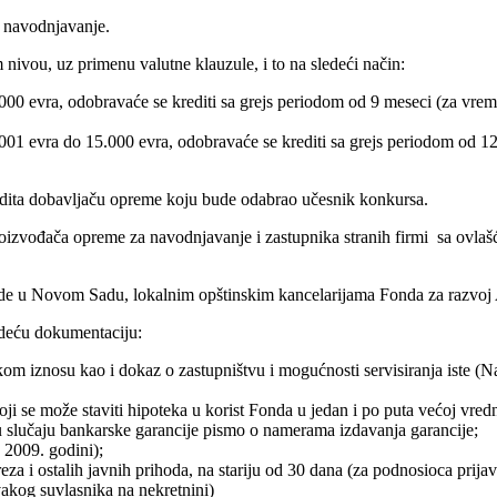
a navodnjavanje.
ivou, uz primenu valutne klauzule, i to na sledeći način:
000 evra, odobravaće se krediti sa grejs periodom od 9 meseci (za vrem
001 evra do 15.000 evra, odobravaće se krediti sa grejs periodom od 1
kredita dobavljaču opreme koju bude odabrao učesnik konkursa.
oizvođača opreme za navodnjavanje i zastupnika stranih firmi sa ovlašće
ede u Novom Sadu, lokalnim opštinskim kancelarijama Fonda za razvoj 
edeću dokumentaciju:
kom iznosu kao i dokaz o zastupništvu i mogućnosti servisiranja iste (
 koji se može staviti hipoteka u korist Fonda u jedan i po puta većoj vr
li u slučaju bankarske garancije pismo o namerama izdavanja garancije;
 2009. godini);
 i ostalih javnih prihoda, na stariju od 30 dana (za podnosioca prijav
svakog suvlasnika na nekretnini)