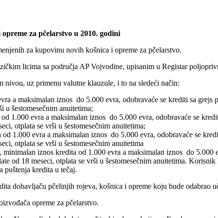
 opreme za pčelarstvo u 2010. godini
amenjenih za kupovinu novih košnica i opreme za pčelarstvo.
fizičkim licima sa područja AP Vojvodine, upisanim u Registar poljopriv
nivou, uz primenu valutne klauzule, i to na sledeći način:
 evra a maksimalan iznos do 5.000 evra, odobravaće se krediti sa grejs
rši u šestomesečnim anuitetima;
 od 1.000 evra a maksimalan iznos do 5.000 evra, odobravaće se kredit
eci, otplata se vrši u šestomesečnim anuitetima;
 od 1.000 evra a maksimalan iznos do 5.000 evra, odobravaće se kredit
eci, otplata se vrši u šestomesečnim anuitetima
 minimalan iznos kredita od 1.000 evra a maksimalan iznos do 5.000 e
ate od 18 meseci, otplata se vrši u šestomesečnim anuitetima. Korisnik 
 puštenja kredita u tečaj.
redita dobavljaču pčelinjih rojeva, košnica i opreme koju bude odabrao 
roizvođača opreme za pčelarstvo.