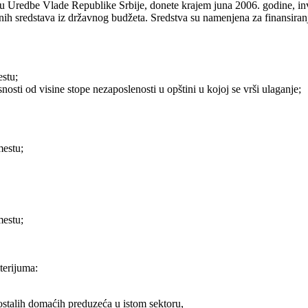
u Uredbe Vlade Republike Srbije, donete krajem juna 2006. godine, inve
nih sredstava iz državnog budžeta. Sredstva su namenjena za finansiran
stu;
osti od visine stope nezaposlenosti u opštini u kojoj se vrši ulaganje;
estu;
estu;
terijuma:
ostalih domaćih preduzeća u istom sektoru,