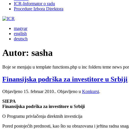
ICR-Informator o radu
Procedure Izbora Direktora
magyar
english
deutsch
Autor:
sasha
Boje se menjaju u template functions.php u inc folderu teme news p
Finansijska podrška za investitore u Srbiji
Objavljeno
15. februar 2010.
. Objavljeno u
Konkursi
.
SIEPA
Finansijska podrška za investitore u Srbiji
O Programu privlačenja direktnih investicija
Pored postojećih prednosti, kao što su obrazovana i jeftina radna snag