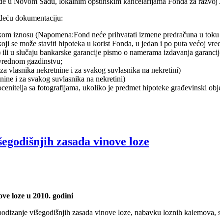
ede u Novom Sadu, lokalnim opštinskim kancelarijama Fonda za razvoj 
edeću dokumentaciju:
skom iznosu (Napomena:Fond neće prihvatati izmene predračuna u toku 
a koji se može staviti hipoteka u korist Fonda, u jedan i po puta većoj 
u) ili u slučaju bankarske garancije pismo o namerama izdavanja garancij
rivrednom gazdinstvu;
a vlasnika nekretnine i za svakog suvlasnika na nekretini)
tnine i za svakog suvlasnika na nekretini)
cenitelja sa fotografijama, ukoliko je predmet hipoteke građevinski obj
šegodišnjih zasada vinove loze
ve loze u 2010. godini
 podizanje višegodišnjih zasada vinove loze, nabavku loznih kalemova, s