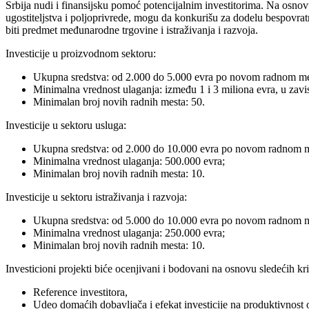
Srbija nudi i finansijsku pomoć potencijalnim investitorima. Na osnov
ugostiteljstva i poljoprivrede, mogu da konkurišu za dodelu bespovrat
biti predmet međunarodne trgovine i istraživanja i razvoja.
Investicije u proizvodnom sektoru:
Ukupna sredstva: od 2.000 do 5.000 evra po novom radnom me
Minimalna vrednost ulaganja: između 1 i 3 miliona evra, u zavisn
Minimalan broj novih radnih mesta: 50.
Investicije u sektoru usluga:
Ukupna sredstva: od 2.000 do 10.000 evra po novom radnom m
Minimalna vrednost ulaganja: 500.000 evra;
Minimalan broj novih radnih mesta: 10.
Investicije u sektoru istraživanja i razvoja:
Ukupna sredstva: od 5.000 do 10.000 evra po novom radnom m
Minimalna vrednost ulaganja: 250.000 evra;
Minimalan broj novih radnih mesta: 10.
Investicioni projekti biće ocenjivani i bodovani na osnovu sledećih kri
Reference investitora,
Udeo domaćih dobavljača i efekat investicije na produktivnost 