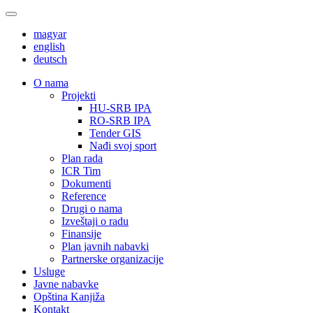
magyar
english
deutsch
О nama
Projekti
HU-SRB IPA
RO-SRB IPA
Tender GIS
Nađi svoj sport
Plan rada
ICR Tim
Dokumenti
Reference
Drugi o nama
Izveštaji o radu
Finansije
Plan javnih nabavki
Partnerske organizacije
Usluge
Javne nabavke
Opština Kanjiža
Kontakt