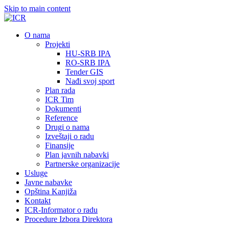
Skip to main content
О nama
Projekti
HU-SRB IPA
RO-SRB IPA
Tender GIS
Nađi svoj sport
Plan rada
ICR Tim
Dokumenti
Reference
Drugi o nama
Izveštaji o radu
Finansije
Plan javnih nabavki
Partnerske organizacije
Usluge
Javne nabavke
Opština Kanjiža
Kontakt
ICR-Informator o radu
Procedure Izbora Direktora