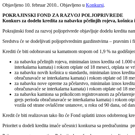
Objavljeno
10. februar 2010.
. Objavljeno u
Konkursi
.
POKRAJINSKI FOND ZA RAZVOJ POLJOPRIVREDE
Konkurs za dodelu kredita za nabavku pčelinjih rojeva, košnica i
Pokrajinski fond za razvoj poljoprivrede objavljuje dodelu kredita n
Sredstva će se dodeljivati poljoprivrednim gazdinstvima – pravnim i 
Krediti će biti odobravani sa kamatnom stopom od 1,9 % na godišnjem 
za nabavku pčelinjih rojeva, minimalan iznos kredita od 1.000
interkalarna kamata) i rokom otplate od 18 meseci, otplata se v
za nabavku novih košnica u standardu, minimalan iznos kredita
obračunavaće se interkalarna kamata) i rokom otplate od 18 mes
za nabavku nove opreme za pčelarstvo, minimalan iznos kredita
obračunavaće se interkalarna kamata) i rokom otplate od 18 mes
za nabavku kamiona sa prikolicom registrovanom za pčelarenje,
grejs perioda obračunavaće se interkalarna kamata) i rokom otpl
vozila od strane ovlašćene ustanove, u roku od 90 dana, od dana
Kredit će biti realizovan tako što će Fond uplatiti iznos odobrenog k
Prioritet u dodeli kredita imaće učesnici konkursa sa predračunima p