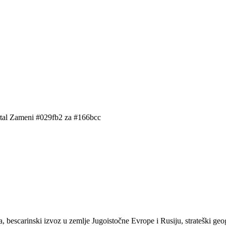
ortal Zameni #029fb2 za #166bcc
a, bescarinski izvoz u zemlje Jugoistočne Evrope i Rusiju, strateški ge