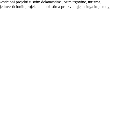
sticioni projekti u svim delatnostima, osim trgovine, turizma,
je investicionih projekata u oblastima proizvodnje, usluga koje mogu