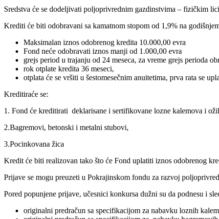
Sredstva će se dodeljivati poljoprivrednim gazdinstvima – fizičkim l
Krediti će biti odobravani sa kamatnom stopom od 1,9% na godišnjem n
Maksimalan iznos odobrenog kredita 10.000,00 evra
Fond neće odobravati iznos manji od 1.000,00 evra
grejs period u trajanju od 24 meseca, za vreme grejs perioda o
rok otplate kredita 36 meseci,
otplata će se vršiti u šestomesečnim anuitetima, prva rata se upl
Kreditiraće se:
1. Fond će kreditirati deklarisane i sertifikovane lozne kalemova i oži
2.Bagremovi, betonski i metalni stubovi,
3.Pocinkovana žica
Kredit će biti realizovan tako što će Fond uplatiti iznos odobrenog kre
Prijave se mogu preuzeti u Pokrajinskom fondu za razvoj poljoprivre
Pored popunjene prijave, učesnici konkursa dužni su da podnesu i sl
originalni predračun sa specifikacijom za nabavku loznih kalem