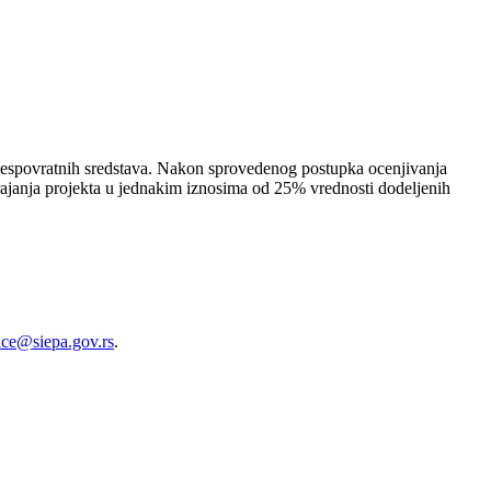
 bespovratnih sredstava. Nakon sprovedenog postupka ocenjivanja
rajanja projekta u jednakim iznosima od 25% vrednosti dodeljenih
ice@siepa.gov.rs
.