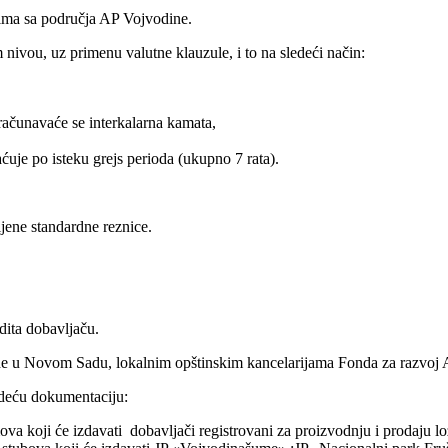
icima sa područja AP Vojvodine.
ivou, uz primenu valutne klauzule, i to na sledeći način:
bračunavaće se interkalarna kamata,
aćuje po isteku grejs perioda (ukupno 7 rata).
ljene standardne reznice.
dita dobavljaču.
de u Novom Sadu, lokalnim opštinskim kancelarijama Fonda za razvoj A
edeću dokumentaciju:
ova koji će izdavati dobavljači registrovani za proizvodnju i prodaju l