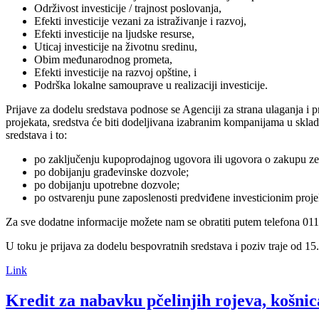
Održivost investicije / trajnost poslovanja,
Efekti investicije vezani za istraživanje i razvoj,
Efekti investicije na ljudske resurse,
Uticaj investicije na životnu sredinu,
Obim međunarodnog prometa,
Efekti investicije na razvoj opštine, i
Podrška lokalne samouprave u realizaciji investicije.
Prijave za dodelu sredstava podnose se Agenciji za strana ulaganja 
projekata, sredstva će biti dodeljivana izabranim kompanijama u skla
sredstava i to:
po zaključenju kupoprodajnog ugovora ili ugovora o zakupu zem
po dobijanju građevinske dozvole;
po dobijanju upotrebne dozvole;
po ostvarenju pune zaposlenosti predviđene investicionim proj
Za sve dodatne informacije možete nam se obratiti putem telefona 0
U toku je prijava za dodelu bespovratnih sredstava i poziv traje od 15
Link
Kredit za nabavku pčelinjih rojeva, košnic