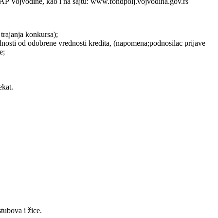
AP Vojvodine, kao i na sajtu: www.fondpolj.vojvodina.gov.rs
trajanja konkursa);
vrednosti od odobrene vrednosti kredita, (napomena;podnosilac prijave
e;
ekat.
tubova i žice.