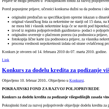
Prijave se mogu preuzeti u Pokrajinskom fondu za razvoj poljoprivr
Pored popunjene prijave, učesnici konkursa dužni su da podnesu i sl
originalni predračun sa specifikacijom opreme iskazan u dinar
original vlasničkog lista za nekretnine ne stariji od 15 dana, n
ne mora biti i vlasnik nekretnine koja će se staviti pod hipotek
izvod iz registra poljoprivrednih gazdinstava- podaci o poljop
originalno uverenje o plaćenom porezu (za podnosioca prijave, z
fotokopija lične karte (za podnosioca prijave, za vlasnika nekre
procena vrednosti nepokretnosti izdata od strane ovlašćenog pro
Konkurs je otvoren od 14. februara 2010 do 07. marta 2010. godine.
Link
Konkurs za dodelu kredita za podizanje vi
Objavljeno
10. februar 2010.
. Objavljeno u
Konkursi
.
POKRAJINSKI FOND ZA RAZVOJ POLJOPRIVREDE
Konkurs za dodelu kredita za podizanje višegodišnjih zasada vino
Pokrajinski fond za razvoj poljoprivrede objavljuje dodelu kredita za