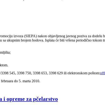
i promociju izvoza (SIEPA) nakon objavljenog javnog poziva za dodelu
du sa ukupnim brojem bodova. Isplata će biti vršena periodično tokom t
ljišta;
ektom.
11/3398 545, 3398 750, 3398 653, 3398 629 ili elektronskom poštom:
off
. februara do 5. marta 2010.
a i opreme za pčelarstvo