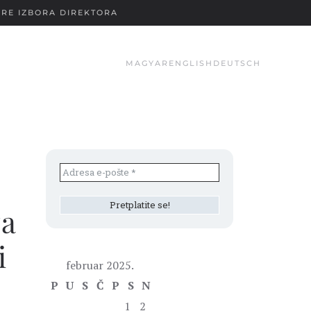
RE IZBORA DIREKTORA
MAGYAR
ENGLISH
DEUTSCH
za
i
februar 2025.
P
U
S
Č
P
S
N
1
2