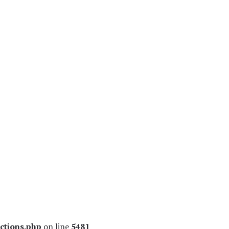
ctions.php
on line
5481