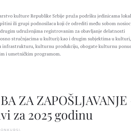
arstvo kulture Republike Srbije pruža podršku jedinicama loka
tini ili grupi podnosilaca koji će odrediti među sobom nosioc
 drugim udruženjima registrovanim za obavljanje delatnosti
sno stručnjacima u kulturi) kao i drugim subjektima u kulturi,
nu infrastrukturu, kulturnu produkciju, obogate kulturnu ponud
rnim i umetničkim programom.
A ZA ZAPOŠLJAVANJE 
ivi za 2025 godinu
KONKURSI
.