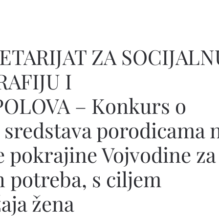
ETARIJAT ZA SOCIJALN
AFIJU I
OLOVA – Konkurs o
 sredstava porodicama 
e pokrajine Vojvodine za
 potreba, s ciljem
aja žena