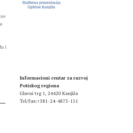
lne
a
u i
Informacioni centar za razvoj
Potiskog regiona
Glavni trg 1, 24420 Kanjiža
–
Tel/Fax:+381-24-4873-151