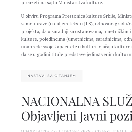
preuzeti na sajtu Ministarstva kulture.
U okviru Programa Prestonica kulture Srbije, Minist
samouprave (u daljem tekstu JLS), odnosno gradu/opš
projekta, da u saradnji sa ustanovama, umetničkim i
kulture, pojedincima (umetnicima, saradnicima, odno
unaprede svoje kapacitete u kulturi, ojačaju kultur
da se u godini titule predstave jedinstvenim kultu
NASTAVI SA ČITANJEM
NACIONALNA SLUŽB
Objavljeni Javni poz
OBJAVLJENO
27. FEBRUAR 2025.
. OBJAVLJENO U