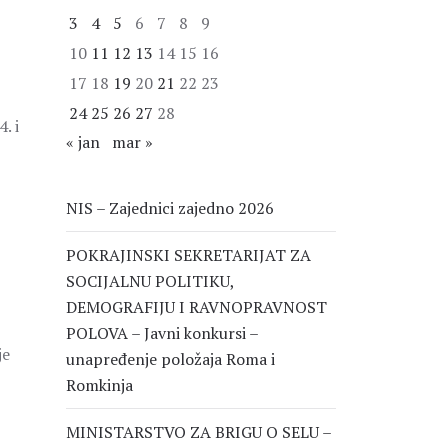
3
4
5
6
7
8
9
10
11
12
13
14
15
16
17
18
19
20
21
22
23
24
25
26
27
28
. i
« jan
mar »
NIS – Zajednici zajedno 2026
POKRAJINSKI SEKRETARIJAT ZA
SOCIJALNU POLITIKU,
DEMOGRAFIJU I RAVNOPRAVNOST
POLOVA – Javni konkursi –
je
unapređenje položaja Roma i
Romkinja
MINISTARSTVO ZA BRIGU O SELU –