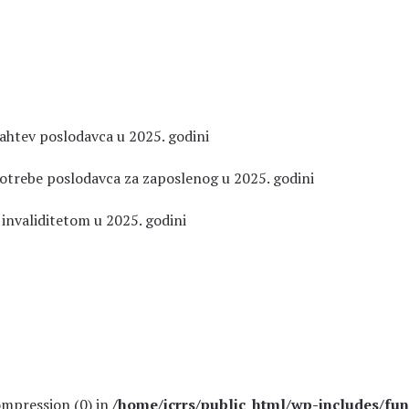
zahtev poslodavca u 2025. godini
potrebe poslodavca za zaposlenog u 2025. godini
 invaliditetom u 2025. godini
compression (0) in
/home/icrrs/public_html/wp-includes/fun