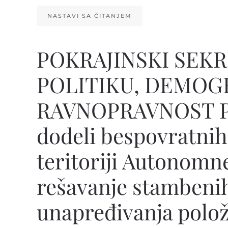
NASTAVI SA ČITANJEM
POKRAJINSKI SEKR
POLITIKU, DEMOGR
RAVNOPRAVNOST P
dodeli bespovratnih
teritoriji Autonomn
rešavanje stambenih
unapređivanja polož