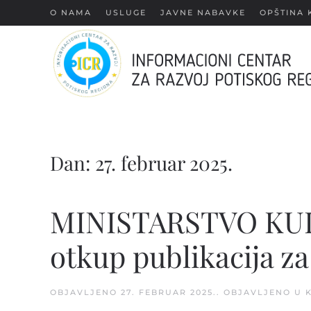
О NAMA
USLUGE
JAVNE NABAVKE
OPŠTINA 
Skip
to
main
content
Dan:
27. februar 2025.
MINISTARSTVO KULT
otkup publikacija za
OBJAVLJENO
27. FEBRUAR 2025.
. OBJAVLJENO U