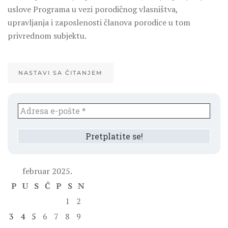
uslove Programa u vezi porodičnog vlasništva,
upravljanja i zaposlenosti članova porodice u tom
privrednom subjektu.
NASTAVI SA ČITANJEM
februar 2025.
P
U
S
Č
P
S
N
1
2
3
4
5
6
7
8
9