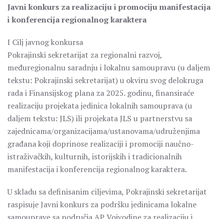
Javni konkurs za realizaciju i promociju manifestacija
i konferencija regionalnog karaktera
I Cilj javnog konkursa
Pokrajinski sekretarijat za regionalni razvoj,
međuregionalnu saradnju i lokalnu samoupravu (u daljem
tekstu: Pokrajinski sekretarijat) u okviru svog delokruga
rada i Finansijskog plana za 2025. godinu, finansiraće
realizaciju projekata jedinica lokalnih samouprava (u
daljem tekstu: JLS) ili projekata JLS u partnerstvu sa
zajednicama/organizacijama/ustanovama/udruženjima
građana koji doprinose realizaciji i promociji naučno-
istraživačkih, kulturnih, istorijskih i tradicionalnih
manifestacija i konferencija regionalnog karaktera.
U skladu sa definisanim ciljevima, Pokrajinski sekretarijat
raspisuje Javni konkurs za podršku jedinicama lokalne
samouprave sa područja AP Vojvodine za realizaciju i