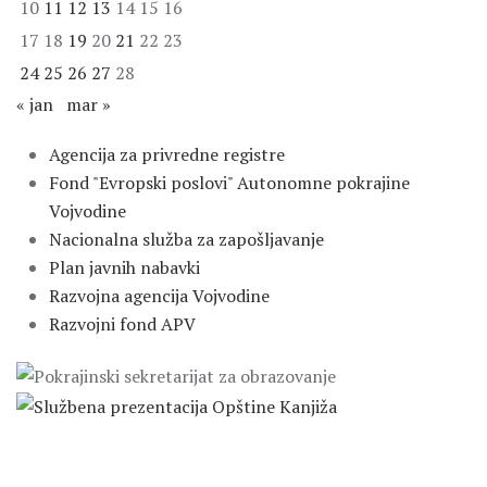
10
11
12
13
14
15
16
17
18
19
20
21
22
23
24
25
26
27
28
« jan
mar »
Agencija za privredne registre
Fond "Evropski poslovi" Autonomne pokrajine
Vojvodine
Nacionalna služba za zapošljavanje
Plan javnih nabavki
Razvojna agencija Vojvodine
Razvojni fond APV