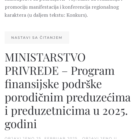
promociju manifestacija i konferencija regionalnog
karaktera (u daljem tekstu: Konkurs).
NASTAVI SA ČITANJEM
MINISTARSTVO
PRIVREDE – Program
finansijske podrške
porodičnim preduzećima
i preduzetnicima u 2025.
godini
OBJAVLJENO
25. FEBRUAR 2025.
. OBJAVLJENO U