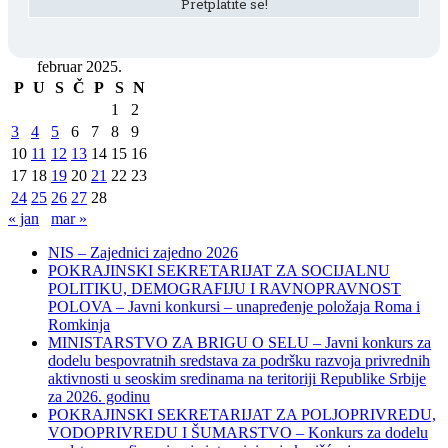
februar 2025.
P
U
S
Č
P
S
N
1
2
3
4
5
6
7
8
9
10
11
12
13
14
15
16
17
18
19
20
21
22
23
24
25
26
27
28
« jan
mar »
NIS – Zajednici zajedno 2026
POKRAJINSKI SEKRETARIJAT ZA SOCIJALNU
POLITIKU, DEMOGRAFIJU I RAVNOPRAVNOST
POLOVA – Javni konkursi – unapređenje položaja Roma i
Romkinja
MINISTARSTVO ZA BRIGU O SELU – Javni konkurs za
dodelu bespovratnih sredstava za podršku razvoja privrednih
aktivnosti u seoskim sredinama na teritoriji Republike Srbije
za 2026. godinu
POKRAJINSKI SEKRETARIJAT ZA POLJOPRIVREDU,
VODOPRIVREDU I ŠUMARSTVO – Konkurs za dodelu