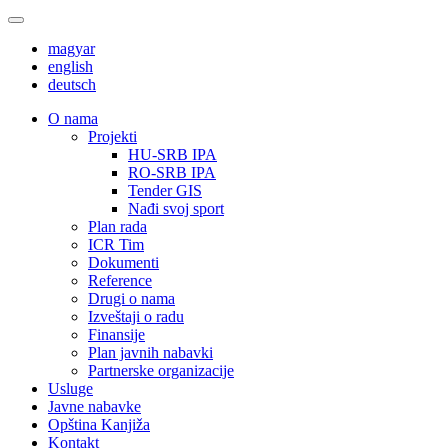
magyar
english
deutsch
О nama
Projekti
HU-SRB IPA
RO-SRB IPA
Tender GIS
Nađi svoj sport
Plan rada
ICR Tim
Dokumenti
Reference
Drugi o nama
Izveštaji o radu
Finansije
Plan javnih nabavki
Partnerske organizacije
Usluge
Javne nabavke
Opština Kanjiža
Kontakt