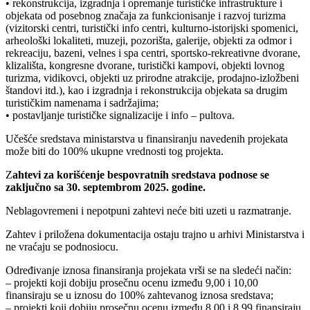
• rekonstrukcija, izgradnja i opremanje turističke infrastrukture i
objekata od posebnog značaja za funkcionisanje i razvoj turizma
(vizitorski centri, turistički info centri, kulturno-istorijski spomenici,
arheološki lokaliteti, muzeji, pozorišta, galerije, objekti za odmor i
rekreaciju, bazeni, velnes i spa centri, sportsko-rekreativne dvorane,
klizališta, kongresne dvorane, turistički kampovi, objekti lovnog
turizma, vidikovci, objekti uz prirodne atrakcije, prodajno-izložbeni
štandovi itd.), kao i izgradnja i rekonstrukcija objekata sa drugim
turističkim namenama i sadržajima;
• postavljanje turističke signalizacije i info – pultova.
Učešće sredstava ministarstva u finansiranju navedenih projekata
može biti do 100% ukupne vrednosti tog projekta.
Z
ahtevi za korišćenje bespovratnih sredstava podnose se
zaključno sa 30. septembrom 2025. godine.
Neblagovremeni i nepotpuni zahtevi neće biti uzeti u razmatranje.
Zahtev i priložena dokumentacija ostaju trajno u arhivi Ministarstva i
ne vraćaju se podnosiocu.
Određivanje iznosa finansiranja projekata vrši se na sledeći način:
– projekti koji dobiju prosečnu ocenu između 9,00 i 10,00
finansiraju se u iznosu do 100% zahtevanog iznosa sredstava;
– projekti koji dobiju prosečnu ocenu između 8,00 i 8,99 finansiraju