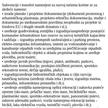
Subvencije i transferi namenjeni za razvoj turizma koriste se za
sledeće namene:
• izrada planske i projektne dokumentacije (dokumenti prostornog i
urbanističkog planiranja, projektno-tehnička dokumentacija, studije i
dokumenta po međunarodnim pravilima neophodni za projekte iz
fondova EU i drugih stranih donatora i sl.);
• uređenje građevinskog zemljišta i izgradnja/unapređenje postojeće
komunalne infrastrukture kao osnove za razvoj turističkih kapaciteta
i sadržaja – izgradnja pristupnih saobraćajnica i parking prostora,
elektro-energetska infrastruktura, sistemi za vodosnabdevanje i
kanalisanje otpadnih voda sa uređajima za prečišćavanje otpadnih
voda, hidrotehnički objekti u skladu propisima kojima se uređuje
plovidba, javni toaleti;
• uređenje javnih površina (trgovi, platoi, amfiteatri, parkovi,
natkrivene komunikacije, prodajno-izložbeni prostori, sportsko-
rekreativni tereni, dečija igrališta, plaže);
• izgradnja/uređenje hidrotehničkih objekata u cilju razvoja
nautičkog turizma (uređenje obala reka i jezera, izgradnja marina,
pristaništa, infrastruktura pristaništa i dr.);
• uređenje zemljišta namenjenog opštoj rekreaciji i nabavka prateće
opreme (ski-staze, pešačke staze, trim staze, biciklističke staze,
planinarske staze, sportsko-rekreativne staze, panoramski putevi,
zabavni adrenalin parkovi, vozila namenjena rekreaciji turista –
bicikli, laka električna vozila, turistički vozići, plovila i dr.);