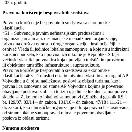
2025. godini.
Pravo na korišćenje bespovratnih sredstava
Pravo na korišćenje bespovratnih sredstava sa ekonomske
klasifikacije
451 – Subvencije javnim nefinansijskim preduzećima i
organizacijama imaju: destinacijske menadžment organizacije,
privredna društva odnosno druge organizacije i institucije čiji je
osnivač Vlada ili jedinice lokalne samouprave, a koje nisu indirektni
korisnici budžeta, kao i pravna lica u kome je Republika Srbija
većinski vlasnik i pravna lica koja upravljaju turističkim prostorom
ili objektima turističke infrastrukture i suprastrukture.
Pravo na korišćenje bespovratnih sredstava sa ekonomske
klasifikacije 463 – Transferi ostalim nivoima vlasti imaju: organi AP
Vojvodina u čijoj su nadležnosti poslovi iz oblasti turizma, kao i
pravna lica osnovana od strane AP Vojvodina kojima je povereno
obavljanje poslova iz oblasti turizma, jedinice lokalne samouprave u
skladu sa Zakonom o lokalnoj samoupravi („Službeni glasnik RSˮ,
br. 129/07, 83/14 – dr. zakon, 101/16 – dr. zakon, 47/18 i 111/21 –
dr. zakon), kao i turističke organizacije i druga pravna lica osnovana
od strane lokalne samouprave kojima je povereno obavljanje
poslova iz oblasti turizma.
Namena sredstava