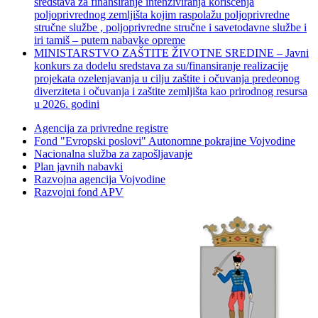
sredstava za finansiranje intenziviranja korišćenja
poljoprivrednog zemljišta kojim raspolažu poljoprivredne
stručne službe , poljoprivredne stručne i savetodavne službe i
iri tamiš ‒ putem nabavke opreme
MINISTARSTVO ZAŠTITE ŽIVOTNE SREDINE – Javni
konkurs za dodelu sredstava za su/finansiranje realizacije
projekata ozelenjavanja u cilju zaštite i očuvanja predeonog
diverziteta i očuvanja i zaštite zemljišta kao prirodnog resursa
u 2026. godini
Agencija za privredne registre
Fond "Evropski poslovi" Autonomne pokrajine Vojvodine
Nacionalna služba za zapošljavanje
Plan javnih nabavki
Razvojna agencija Vojvodine
Razvojni fond APV