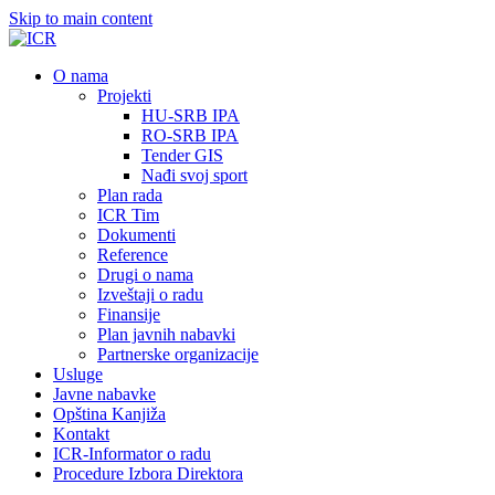
Skip to main content
О nama
Projekti
HU-SRB IPA
RO-SRB IPA
Tender GIS
Nađi svoj sport
Plan rada
ICR Tim
Dokumenti
Reference
Drugi o nama
Izveštaji o radu
Finansije
Plan javnih nabavki
Partnerske organizacije
Usluge
Javne nabavke
Opština Kanjiža
Kontakt
ICR-Informator o radu
Procedure Izbora Direktora