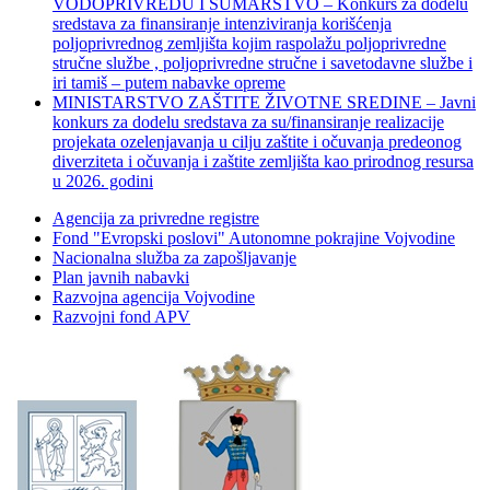
VODOPRIVREDU I ŠUMARSTVO – Konkurs za dodelu
sredstava za finansiranje intenziviranja korišćenja
poljoprivrednog zemljišta kojim raspolažu poljoprivredne
stručne službe , poljoprivredne stručne i savetodavne službe i
iri tamiš ‒ putem nabavke opreme
MINISTARSTVO ZAŠTITE ŽIVOTNE SREDINE – Javni
konkurs za dodelu sredstava za su/finansiranje realizacije
projekata ozelenjavanja u cilju zaštite i očuvanja predeonog
diverziteta i očuvanja i zaštite zemljišta kao prirodnog resursa
u 2026. godini
Agencija za privredne registre
Fond "Evropski poslovi" Autonomne pokrajine Vojvodine
Nacionalna služba za zapošljavanje
Plan javnih nabavki
Razvojna agencija Vojvodine
Razvojni fond APV