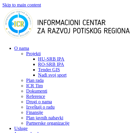
Skip to main content
О nama
Projekti
HU-SRB IPA
RO-SRB IPA
Tender GIS
Nađi svoj sport
Plan rada
ICR Tim
Dokumenti
Reference
Drugi o nama
Izveštaji o radu
Finansije
Plan javnih nabavki
Partnerske organizacije
Usluge