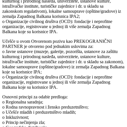
kulturnog i prirodnog nasleđa, univerzitete, ustanove kulture,
istraživačke institute, turističke zajednice i dr. u skladu sa
zakonskom regulativom), lokalne samouprave (opštine/gradove) iz
zemalja Zapadnog Balkana korisnica IPA2;
o Organizacije civilnog društva (OCD): fondacije i neprofitne
organizacije, registrovane u jednoj ili više zemalja Zapadnog
Balkana koje su korisnice IPA.
Učešće u ovom Otvorenom pozivu kao PREKOGRANIČNI
PARTNER je otvoreno pod jednakim uslovima za:
o Javne ustanove (muzeje, galerije, pozorišta, ustanove za zaštitu
kulturnog i prirodnog nasleđa, univerzitete, ustanove kulture,
istraživačke institute, turističke zajednice i dr. u skladu sa zakonom),
lokalne samouprave (opštine/gradove) iz zemalja Zapadnog Balkana
koje su korisnice IPA;
o Organizacije civilnog društva (OCD): fondacije i neprofitne
organizacije, registrovane u jednoj ili više zemalja Zapadnog
Balkana koje su korisnice IPA.
Osnovni principi za odabir predloga:
o Regionalna saradnja;
o Rodna ravnopravnost i žensko preduzetništvo;
o Učešće mladih i preduzetništvo mladih;
o Inkluzivnost;
o Princip nečinjenja zla;