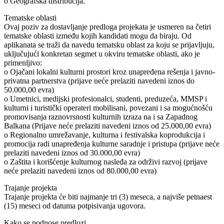
o Geografska distribucija.
Tematske oblasti
Ovaj poziv za dostavljanje predloga projekata je usmeren na četiri
tematske oblasti između kojih kandidati mogu da biraju. Od
aplikanata se traži da navedu tematsku oblast za koju se prijavljuju,
uključujući konkretan segmet u okviru tematske oblasti, ako je
primenljivo:
o Ojačani lokalni kulturni prostori kroz unapređena rešenja i javno-
privatna partnerstva (prijave neće prelaziti navedeni iznos do
50.000,00 evra)
o Umetnici, medijski profesionalci, studenti, preduzeća, MMSP i
kulturni i turistički operateri mobilisani, povezani i sa mogućnošću
promovisanja raznovrsnosti kulturnih izraza na i sa Zapadnog
Balkana (Prijave neće prelaziti navedeni iznos od 25.000,00 evra)
o Regionalno umrežavanje, kulturna i festivalska koprodukcija i
promocija radi unapređenja kulturne saradnje i pristupa (prijave neće
prelaziti navedeni iznos od 30.000,00 evra)
o Zaštita i korišćenje kulturnog nasleđa za održivi razvoj (prijave
neće prelaziti navedeni iznos od 80.000,00 evra)
Trajanje projekta
Trajanje projekta će biti najmanje tri (3) meseca, a najviše petnaest
(15) meseci od datuma potpisivanja ugovora.
Kako se podnose predlozi