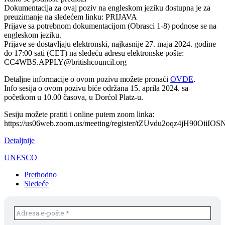
Dokumentacija za ovaj poziv na engleskom jeziku dostupna je za
preuzimanje na sledećem linku: PRIJAVA
Prijave sa potrebnom dokumentacijom (Obrasci 1-8) podnose se na
engleskom jeziku.
Prijave se dostavljaju elektronski, najkasnije 27. maja 2024. godine
do 17:00 sati (CET) na sledeću adresu elektronske pošte:
CC4WBS.APPLY@britishcouncil.org
Detaljne informacije o ovom pozivu možete pronaći
OVDE
.
Info sesija o ovom pozivu biće održana 15. aprila 2024. sa
početkom u 10.00 časova, u Dorćol Platz-u.
Sesiju možete pratiti i online putem zoom linka:
https://us06web.zoom.us/meeting/register/tZUvdu2oqz4jH90Oii
Detaljnije
UNESCO
Prethodno
Sledeće