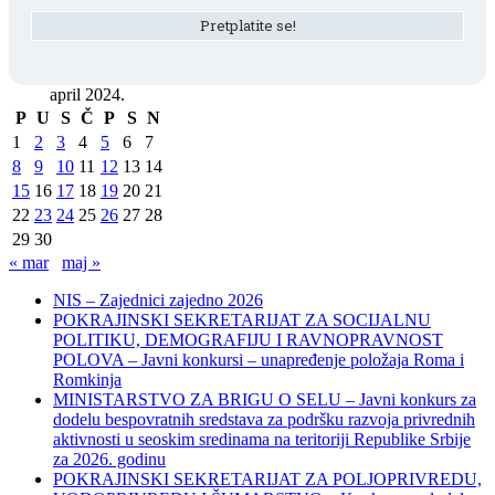
april 2024.
P
U
S
Č
P
S
N
1
2
3
4
5
6
7
8
9
10
11
12
13
14
15
16
17
18
19
20
21
22
23
24
25
26
27
28
29
30
« mar
maj »
NIS – Zajednici zajedno 2026
POKRAJINSKI SEKRETARIJAT ZA SOCIJALNU
POLITIKU, DEMOGRAFIJU I RAVNOPRAVNOST
POLOVA – Javni konkursi – unapređenje položaja Roma i
Romkinja
MINISTARSTVO ZA BRIGU O SELU – Javni konkurs za
dodelu bespovratnih sredstava za podršku razvoja privrednih
aktivnosti u seoskim sredinama na teritoriji Republike Srbije
za 2026. godinu
POKRAJINSKI SEKRETARIJAT ZA POLJOPRIVREDU,