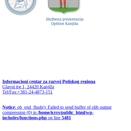
Informacioni centar za razvoj Potiskog regiona
Glavni trg 1, 24420 Kanjiža
Tel/Fax:+381-24-4873-151
Notice
: ob_end_flush(): Failed to send buffer of zlib output
compression (0) in
/home/icrrs/public_html/wp-
includes/functions.php
on line
5481