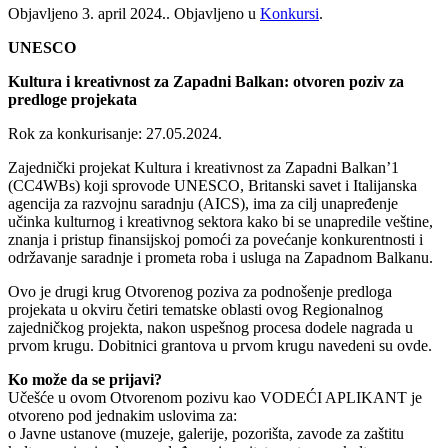
Objavljeno
3. april 2024.
. Objavljeno u
Konkursi
.
UNESCO
Kultura i kreativnost za Zapadni Balkan: otvoren poziv za
predloge projekata
Rok za konkurisanje: 27.05.2024.
Zajednički projekat Kultura i kreativnost za Zapadni Balkan’1
(CC4WBs) koji sprovode UNESCO, Britanski savet i Italijanska
agencija za razvojnu saradnju (AICS), ima za cilj unapređenje
učinka kulturnog i kreativnog sektora kako bi se unapredile veštine,
znanja i pristup finansijskoj pomoći za povećanje konkurentnosti i
održavanje saradnje i prometa roba i usluga na Zapadnom Balkanu.
Ovo je drugi krug Otvorenog poziva za podnošenje predloga
projekata u okviru četiri tematske oblasti ovog Regionalnog
zajedničkog projekta, nakon uspešnog procesa dodele nagrada u
prvom krugu. Dobitnici grantova u prvom krugu navedeni su ovde.
Ko može da se prijavi?
Učešće u ovom Otvorenom pozivu kao VODEĆI APLIKANT je
otvoreno pod jednakim uslovima za:
o Javne ustanove (muzeje, galerije, pozorišta, zavode za zaštitu