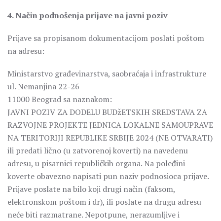
4. Način podnošenja prijave na javni poziv
Prijave sa propisanom dokumentacijom poslati poštom
na adresu:
Ministarstvo građevinarstva, saobraćaja i infrastrukture
ul. Nemanjina 22-26
11000 Beograd sa naznakom:
JAVNI POZIV ZA DODELU BUDžETSKIH SREDSTAVA ZA
RAZVOJNE PROJEKTE JEDNICA LOKALNE SAMOUPRAVE
NA TERITORIJI REPUBLIKE SRBIJE 2024 (NE OTVARATI)
ili predati lično (u zatvorenoj koverti) na navedenu
adresu, u pisarnici republičkih organa. Na poleđini
koverte obavezno napisati pun naziv podnosioca prijave.
Prijave poslate na bilo koji drugi način (faksom,
elektronskom poštom i dr), ili poslate na drugu adresu
neće biti razmatrane. Nepotpune, nerazumljive i