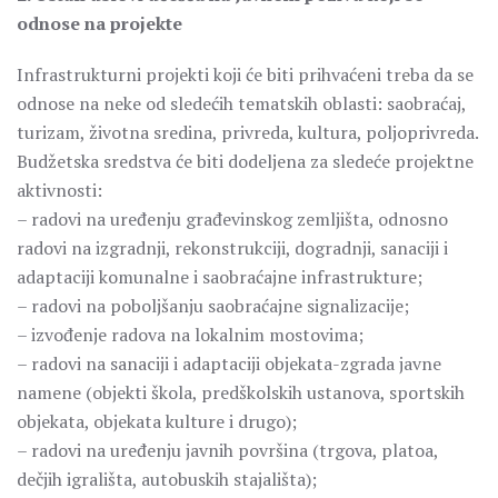
odnose na projekte
Infrastrukturni projekti koji će biti prihvaćeni treba da se
odnose na neke od sledećih tematskih oblasti: saobraćaj,
turizam, životna sredina, privreda, kultura, poljoprivreda.
Budžetska sredstva će biti dodeljena za sledeće projektne
aktivnosti:
– radovi na uređenju građevinskog zemljišta, odnosno
radovi na izgradnji, rekonstrukciji, dogradnji, sanaciji i
adaptaciji komunalne i saobraćajne infrastrukture;
– radovi na poboljšanju saobraćajne signalizacije;
– izvođenje radova na lokalnim mostovima;
– radovi na sanaciji i adaptaciji objekata-zgrada javne
namene (objekti škola, predškolskih ustanova, sportskih
objekata, objekata kulture i drugo);
– radovi na uređenju javnih površina (trgova, platoa,
dečjih igrališta, autobuskih stajališta);