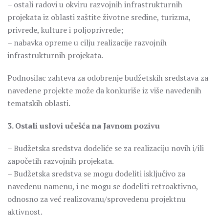
– ostali radovi u okviru razvojnih infrastrukturnih
projekata iz oblasti zaštite životne sredine, turizma,
privrede, kulture i poljoprivrede;
– nabavka opreme u cilju realizacije razvojnih
infrastrukturnih projekata.
Podnosilac zahteva za odobrenje budžetskih sredstava za
navedene projekte može da konkuriše iz više navedenih
tematskih oblasti.
3. Ostali uslovi učešća na Javnom pozivu
– Budžetska sredstva dodeliće se za realizaciju novih i/ili
započetih razvojnih projekata.
– Budžetska sredstva se mogu dodeliti isključivo za
navedenu namenu, i ne mogu se dodeliti retroaktivno,
odnosno za već realizovanu/sprovedenu projektnu
aktivnost.