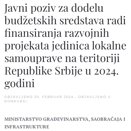
Javni poziv za dodelu
budžetskih sredstava radi
finansiranja razvojnih
projekata jedinica lokalne
samouprave na teritoriji
Republike Srbije u 2024.
godini
OBJAVLJENO
20. FEBRUAR 2024.
. OBJAVLJENO U
KONKURSI
.
MINISTARSTVO GRAĐEVINARSTVA, SAOBRAĆAJA I
INFRASTRUKTURE