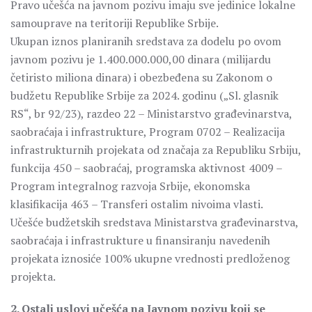
Pravo učešća na javnom pozivu imaju sve jedinice lokalne
samouprave na teritoriji Republike Srbije.
Ukupan iznos planiranih sredstava za dodelu po ovom
javnom pozivu je 1.400.000.000,00 dinara (milijardu
četiristo miliona dinara) i obezbeđena su Zakonom o
budžetu Republike Srbije za 2024. godinu („Sl. glasnik
RS“, br 92/23), razdeo 22 – Ministarstvo građevinarstva,
saobraćaja i infrastrukture, Program 0702 – Realizacija
infrastrukturnih projekata od značaja za Republiku Srbiju,
funkcija 450 – saobraćaj, programska aktivnost 4009 –
Program integralnog razvoja Srbije, ekonomska
klasifikacija 463 – Transferi ostalim nivoima vlasti.
Učešće budžetskih sredstava Ministarstva građevinarstva,
saobraćaja i infrastrukture u finansiranju navedenih
projekata iznosiće 100% ukupne vrednosti predloženog
projekta.
2. Ostali uslovi učešća na Javnom pozivu koji se