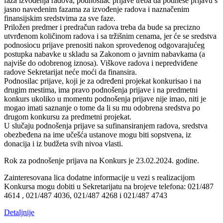
faza izvođenja radova, podnosilac prijave treba da podnese prijavu s
jasno navedenim fazama za izvođenje radova i naznačenim
finansijskim sredstvima za sve faze.
Priložen predmer i predračun radova treba da bude sa precizno
utvrđenom količinom radova i sa tržišnim cenama, jer će se sredstva
podnosiocu prijave prenositi nakon sprovedenog odgovarajućeg
postupka nabavke u skladu sa Zakonom o javnim nabavkama (a
najviše do odobrenog iznosa). Viškove radova i nepredviđene
radove Sekretarijat neće moći da finansira.
Podnosilac prijave, koji je za određeni projekat konkurisao i na
drugim mestima, ima pravo podnošenja prijave i na predmetni
konkurs ukoliko u momentu podnošenja prijave nije imao, niti je
mogao imati saznanje o tome da li su mu odobrena sredstva po
drugom konkursu za predmetni projekat.
U slučaju podnošenja prijave sa sufinansiranjem radova, sredstva
obezbeđena na ime učešća ustanove mogu biti sopstvena, iz
donacija i iz budžeta svih nivoa vlasti.
Rok za podnošenje prijava na Konkurs je 23.02.2024. godine.
Zainteresovana lica dodatne informacije u vezi s realizacijom
Konkursa mogu dobiti u Sekretarijatu na brojeve telefona: 021/487
4614 , 021/487 4036, 021/487 4268 i 021/487 4743
Detaljnije