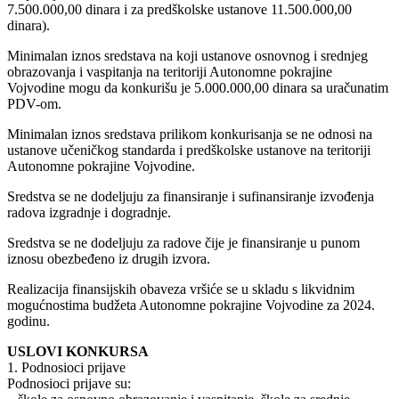
7.500.000,00 dinara i za predškolske ustanove 11.500.000,00
dinara).
Minimalan iznos sredstava na koji ustanove osnovnog i srednjeg
obrazovanja i vaspitanja na teritoriji Autonomne pokrajine
Vojvodine mogu da konkurišu je 5.000.000,00 dinara sa uračunatim
PDV-om.
Minimalan iznos sredstava prilikom konkurisanja se ne odnosi na
ustanove učeničkog standarda i predškolske ustanove na teritoriji
Autonomne pokrajine Vojvodine.
Sredstva se ne dodeljuju za finansiranje i sufinansiranje izvođenja
radova izgradnje i dogradnje.
Sredstva se ne dodeljuju za radove čije je finansiranje u punom
iznosu obezbeđeno iz drugih izvora.
Realizacija finansijskih obaveza vršiće se u skladu s likvidnim
mogućnostima budžeta Autonomne pokrajine Vojvodine za 2024.
godinu.
USLOVI KONKURSA
1. Podnosioci prijave
Podnosioci prijave su: