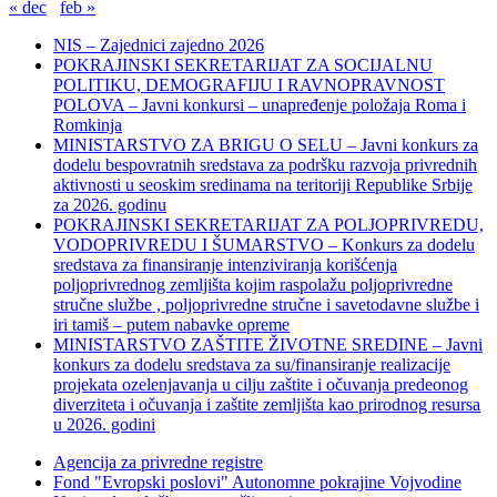
« dec
feb »
NIS – Zajednici zajedno 2026
POKRAJINSKI SEKRETARIJAT ZA SOCIJALNU
POLITIKU, DEMOGRAFIJU I RAVNOPRAVNOST
POLOVA – Javni konkursi – unapređenje položaja Roma i
Romkinja
MINISTARSTVO ZA BRIGU O SELU – Javni konkurs za
dodelu bespovratnih sredstava za podršku razvoja privrednih
aktivnosti u seoskim sredinama na teritoriji Republike Srbije
za 2026. godinu
POKRAJINSKI SEKRETARIJAT ZA POLJOPRIVREDU,
VODOPRIVREDU I ŠUMARSTVO – Konkurs za dodelu
sredstava za finansiranje intenziviranja korišćenja
poljoprivrednog zemljišta kojim raspolažu poljoprivredne
stručne službe , poljoprivredne stručne i savetodavne službe i
iri tamiš ‒ putem nabavke opreme
MINISTARSTVO ZAŠTITE ŽIVOTNE SREDINE – Javni
konkurs za dodelu sredstava za su/finansiranje realizacije
projekata ozelenjavanja u cilju zaštite i očuvanja predeonog
diverziteta i očuvanja i zaštite zemljišta kao prirodnog resursa
u 2026. godini
Agencija za privredne registre
Fond "Evropski poslovi" Autonomne pokrajine Vojvodine