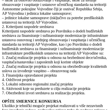
– škole za osnovno obrazovanje i vaspitanje, škole za srednje
obrazovanje i vaspitanje i ustanove učeničkog standarda na teritoriji
Autonomne pokrajine Vojvodine čiji je osnivač Republika Srbija,
AP Vojvodina i jedinica lokalne samouprave;
– jedinice lokalne samouprave (isključivo za potrebe predškolskih
ustanova) na teritoriji AP Vojvodine.
2. Kriterijumi raspodele sredstava
Kriterijumi raspodele sredstava po Pravilniku o dodeli budžetskih
sredstava za finansiranje i sufinansiranje modernizacije infrastrukture
ustanova osnovnog i srednjeg obrazovanja i vaspitanja i učeničkog
standarda na teritoriji AP Vojvodine, kao i po Pravilniku o dodeli
budžetskih sredstava za finansiranje i sufinansiranje modernizacije
infrastrukture predškolskih ustanova na teritoriji AP Vojvodine su:
1. Značaj realizacije projekta u odnosu na bezbednost dece/učenika,
vaspitača/nastavnika i zaposlenih koji koriste objekte
2. Značaj realizacije projekta u odnosu na obezbeđivanje kvalitetnih
uslova za izvođenje vaspitno – obrazovnog rada
3. Finansijska opravdanost projekta
4. Održivost projekta
5. Lokalni odnosno regionalni značaj projekta
6. Aktivnosti koje su preduzete u cilju realizacije projekta
7. Obezbeđeni izvori sredstava za realizaciju projekta.
OPŠTE SMERNICE KONKURSA
Ukoliko je tehnički moguće projekat realizovati u više nezavisnih