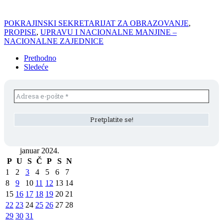
POKRAJINSKI SEKRETARIJAT ZA OBRAZOVANJE
,
PROPISE
,
UPRAVU I NACIONALNE MANJINE –
NACIONALNE ZAJEDNICE
Prethodno
Sledeće
januar 2024.
P
U
S
Č
P
S
N
1
2
3
4
5
6
7
8
9
10
11
12
13
14
15
16
17
18
19
20
21
22
23
24
25
26
27
28
29
30
31