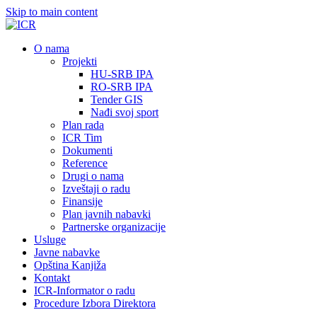
Skip to main content
О nama
Projekti
HU-SRB IPA
RO-SRB IPA
Tender GIS
Nađi svoj sport
Plan rada
ICR Tim
Dokumenti
Reference
Drugi o nama
Izveštaji o radu
Finansije
Plan javnih nabavki
Partnerske organizacije
Usluge
Javne nabavke
Opština Kanjiža
Kontakt
ICR-Informator o radu
Procedure Izbora Direktora