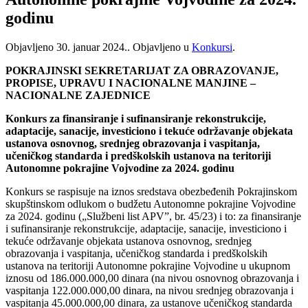
godinu
Objavljeno
30. januar 2024.
. Objavljeno u
Konkursi
.
POKRAJINSKI SEKRETARIJAT ZA OBRAZOVANJE,
PROPISE, UPRAVU I NACIONALNE MANJINE –
NACIONALNE ZAJEDNICE
Konkurs za finansiranje i sufinansiranje rekonstrukcije,
adaptacije, sanacije, investiciono i tekuće održavanje objekata
ustanova osnovnog, srednjeg obrazovanja i vaspitanja,
učeničkog standarda i predškolskih ustanova na teritoriji
Autonomne pokrajine Vojvodine za 2024. godinu
Konkurs se raspisuje na iznos sredstava obezbeđenih Pokrajinskom
skupštinskom odlukom o budžetu Autonomne pokrajine Vojvodine
za 2024. godinu („Službeni list APV”, br. 45/23) i to: za finansiranje
i sufinansiranje rekonstrukcije, adaptacije, sanacije, investiciono i
tekuće održavanje objekata ustanova osnovnog, srednjeg
obrazovanja i vaspitanja, učeničkog standarda i predškolskih
ustanova na teritoriji Autonomne pokrajine Vojvodine u ukupnom
iznosu od 186.000.000,00 dinara (na nivou osnovnog obrazovanja i
vaspitanja 122.000.000,00 dinara, na nivou srednjeg obrazovanja i
vaspitanja 45.000.000,00 dinara, za ustanove učeničkog standarda