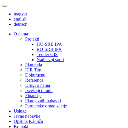
magyar
english
deutsch
О nama
Projekti
HU-SRB IPA
RO-SRB IPA
Tender GIS
Nađi svoj sport
Plan rada
ICR Tim
Dokumenti
Reference
Drugi o nama
Izveštaji o radu
Finansije
Plan javnih nabavki
Partnerske organizacije
Usluge
Javne nabavke
Opština Kanjiža
Kontakt