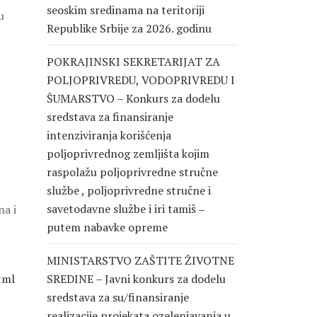
seoskim sredinama na teritoriji
u
Republike Srbije za 2026. godinu
POKRAJINSKI SEKRETARIJAT ZA
POLJOPRIVREDU, VODOPRIVREDU I
ŠUMARSTVO – Konkurs za dodelu
sredstava za finansiranje
intenziviranja korišćenja
poljoprivrednog zemljišta kojim
raspolažu poljoprivredne stručne
službe , poljoprivredne stručne i
savetodavne službe i iri tamiš ‒
na i
putem nabavke opreme
MINISTARSTVO ZAŠTITE ŽIVOTNE
tml
SREDINE – Javni konkurs za dodelu
sredstava za su/finansiranje
realizacije projekata ozelenjavanja u