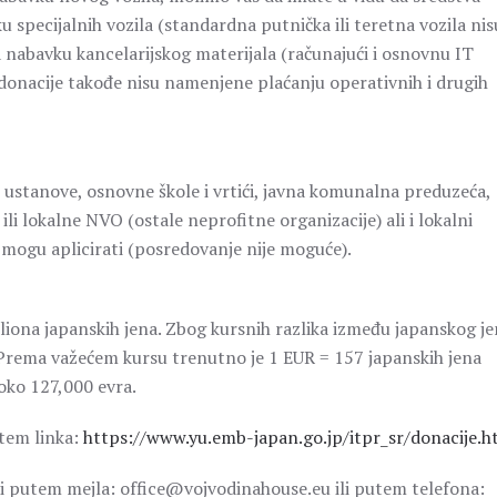
pecijalnih vozila (standardna putnička ili teretna vozila nis
abavku kancelarijskog materijala (računajući i osnovnu IT
donacije takođe nisu namenjene plaćanju operativnih i drugih
e ustanove, osnovne škole i vrtići, javna komunalna preduzeća,
li lokalne NVO (ostale neprofitne organizacije) ali i lokalni
ci mogu aplicirati (posredovanje nije moguće).
iona japanskih jena. Zbog kursnih razlika između japanskog je
e. Prema važećem kursu trenutno je 1 EUR = 157 japanskih jena
oko 127,000 evra.
tem linka:
https://www.yu.emb-japan.go.jp/itpr_sr/donacije.h
ti putem mejla: office@vojvodinahouse.eu ili putem telefona: