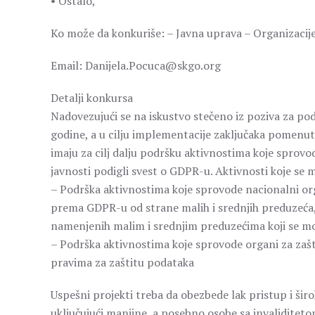
• Ostalo,
Ko može da konkuriše: – Javna uprava – Organizacije
Email: Danijela.Pocuca@skgo.org
Detalji konkursa
Nadovezujući se na iskustvo stečeno iz poziva za pod
godine, a u cilju implementacije zaključaka pomenut
imaju za cilj dalju podršku aktivnostima koje sprovo
javnosti podigli svest o GDPR-u. Aktivnosti koje se m
– Podrška aktivnostima koje sprovode nacionalni or
prema GDPR-u od strane malih i srednjih preduzeća, 
namenjenih malim i srednjim preduzećima koji se m
– Podrška aktivnostima koje sprovode organi za zašt
pravima za zaštitu podataka
Uspešni projekti treba da obezbede lak pristup i šir
uključujući manjine, a posebno osobe sa invaliditeto