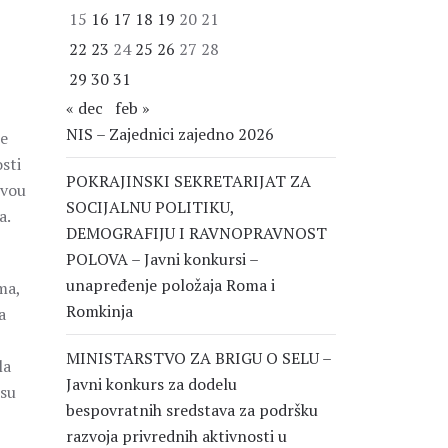
15
16
17
18
19
20
21
22
23
24
25
26
27
28
29
30
31
« dec
feb »
NIS – Zajednici zajedno 2026
je
sti
POKRAJINSKI SEKRETARIJAT ZA
ivou
SOCIJALNU POLITIKU,
a.
DEMOGRAFIJU I RAVNOPRAVNOST
POLOVA – Javni konkursi –
unapređenje položaja Roma i
ma,
Romkinja
a
MINISTARSTVO ZA BRIGU O SELU –
la
Javni konkurs za dodelu
isu
bespovratnih sredstava za podršku
razvoja privrednih aktivnosti u