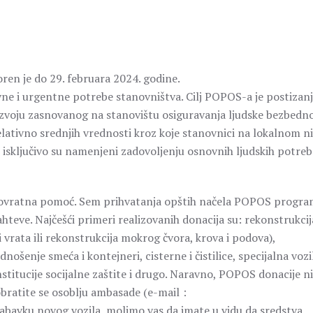
en je do 29. februara 2024. godine.
ne i urgentne potrebe stanovništva. Cilj POPOS-a je postizan
voju zasnovanog na stanovištu osiguravanja ljudske bezbedno
lativno srednjih vrednosti kroz koje stanovnici na lokalnom n
isključivo su namenjeni zadovoljenju osnovnih ljudskih potreb
povratna pomoć. Sem prihvatanja opštih načela POPOS progra
hteve. Najčešći primeri realizovanih donacija su: rekonstrukcij
i vrata ili rekonstrukcija mokrog čvora, krova i podova),
ošenje smeća i kontejneri, cisterne i čistilice, specijalna vozi
titucije socijalne zaštite i drugo. Naravno, POPOS donacije n
 obratite se osoblju ambasade (e-mail：
abavku novog vozila, molimo vas da imate u vidu da sredstva