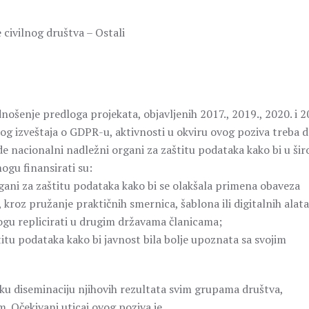
 civilnog društva – Ostali
nošenje predloga projekata, objavljenih 2017., 2019., 2020. i 2
og izveštaja o GDPR-u, aktivnosti u okviru ovog poziva treba d
de nacionalni nadležni organi za zaštitu podataka kako bi u šir
ogu finansirati su:
gani za zaštitu podataka kako bi se olakšala primena obaveza
kroz pružanje praktičnih smernica, šablona ili digitalnih alata
ogu replicirati u drugim državama članicama;
itu podataka kako bi javnost bila bolje upoznata sa svojim
oku diseminaciju njihovih rezultata svim grupama društva,
m. Očekivani uticaj ovog poziva je