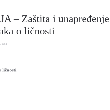
– Zaštita i unapređenje
aka o ličnosti
URSI
.
 ličnosti