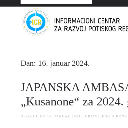
Dan:
16. januar 2024.
JAPANSKA AMBASAD
„Kusanone“ za 2024.
OBJAVLJENO
16. JANUAR 2024.
. OBJAVLJENO U
KONK