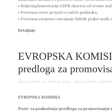
• Bolja implementacija GDPR obaveza od strane malih
• Povećana svest javnosti o zaštiti podataka;
• Povećana razmena i usvajanje dobrih praksi među
Detaljnije
EVROPSKA KOMISIJA 
predloga za promovis
OBJAVLJENO
16. JANUAR 2024.
. OBJAVLJENO U
KONK
EVROPSKA KOMISIJA
Poziv za podnošenje predloga za promovisanje 