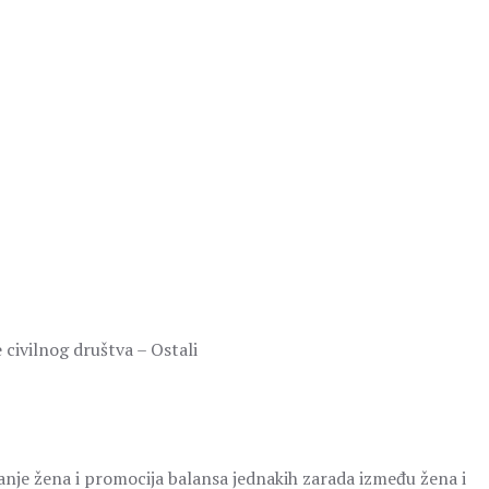
 civilnog društva – Ostali
vanje žena i promocija balansa jednakih zarada između žena i