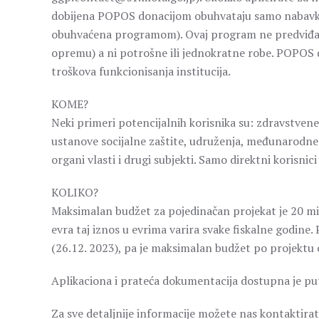
dobijena POPOS donacijom obuhvataju samo nabavku s
obuhvaćena programom). Ovaj program ne predviđa n
opremu) a ni potrošne ili jednokratne robe. POPOS 
troškova funkcionisanja institucija.
KOME?
Neki primeri potencijalnih korisnika su: zdravstven
ustanove socijalne zaštite, udruženja, međunarodne i
organi vlasti i drugi subjekti. Samo direktni korisni
KOLIKO?
Maksimalan budžet za pojedinačan projekat je 20 mil
evra taj iznos u evrima varira svake fiskalne godin
(26.12. 2023), pa je maksimalan budžet po projektu 
Aplikaciona i prateća dokumentacija dostupna je pu
Za sve detaljnije informacije možete nas kontaktira