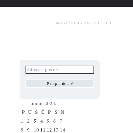
MAGYAR
ENGLISH
DEUTSCH
S
januar 2024.
P
U
S
Č
P
S
N
1
2
3
4
5
6
7
8
9
10
11
12
13
14