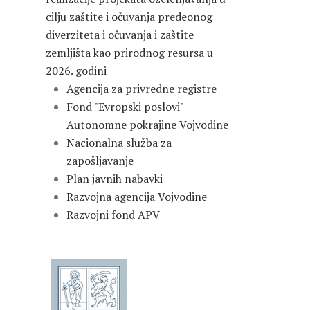
cilju zaštite i očuvanja predeonog
diverziteta i očuvanja i zaštite
zemljišta kao prirodnog resursa u
2026. godini
Agencija za privredne registre
Fond "Evropski poslovi"
Autonomne pokrajine Vojvodine
Nacionalna služba za
zapošljavanje
Plan javnih nabavki
Razvojna agencija Vojvodine
Razvojni fond APV