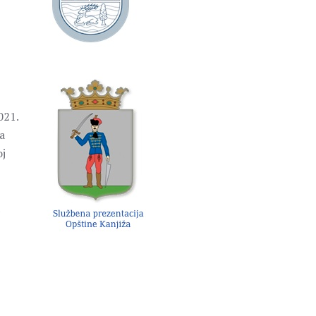
021.
a
oj