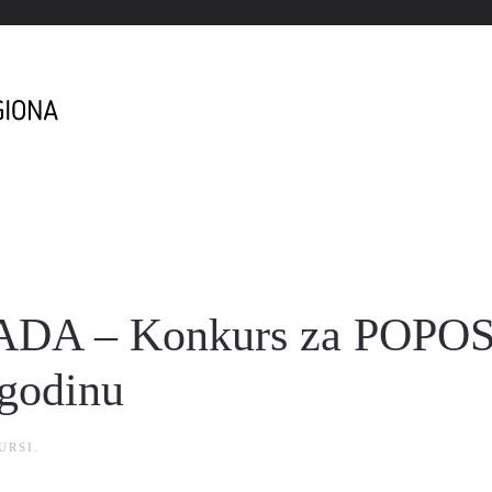
A – Konkurs za POPO
 godinu
URSI
.