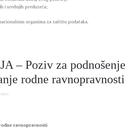
 i srednjih preduzeća;
 nacionalnim organima za zaštitu podataka.
– Poziv za podnošenje
anje rodne ravnopravnosti
URSI
.
rodne ravnopravnosti