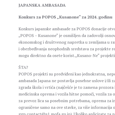
JAPANSKA AMBASADA
Konkurs za POPOS „Kusanone“ za 2024. godinu
Konkurs japanske ambasade za POPOS donacije otvor
„POPOS – Kusanone“ je osmišljen da zadovolji osnov
ekonomskog i društvenog napretka u zemljama u raz
i obezbeđivanja neophodnih sredstava za projekte re
mogu direktno da osete korist.„Kusano-Ne“ projekti 
ŠTA?
POPOS projekti su predviđeni kao jednokratna, ne
ambasada Japana ne postavlja posebne uslove i/ili za
zgrada škola i vrtića (najčešće je to zamena prozora 
medicinska oprema i vozila hitne pomoći, vozila za odn
za prevoz lica sa posebnim potrebama, oprema za ins
ograničene samo na ove stavke, za više informacija
ggp.contact@s1.mofa.go.jp). Ukoliko aplicirate za n