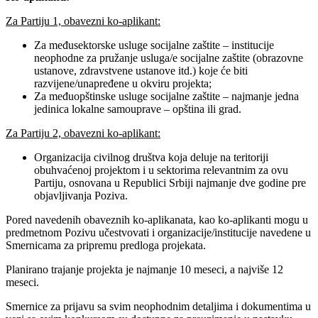
Za Partiju 1, obavezni ko-aplikant:
Za međusektorske usluge socijalne zaštite – institucije
neophodne za pružanje usluga/e socijalne zaštite (obrazovne
ustanove, zdravstvene ustanove itd.) koje će biti
razvijene/unapređene u okviru projekta;
Za međuopštinske usluge socijalne zaštite – najmanje jedna
jedinica lokalne samouprave – opština ili grad.
Za Partiju 2, obavezni ko-aplikant:
Organizacija civilnog društva koja deluje na teritoriji
obuhvaćenoj projektom i u sektorima relevantnim za ovu
Partiju, osnovana u Republici Srbiji najmanje dve godine pre
objavljivanja Poziva.
Pored navedenih obaveznih ko-aplikanata, kao ko-aplikanti mogu u
predmetnom Pozivu učestvovati i organizacije/institucije navedene u
Smernicama za pripremu predloga projekata.
Planirano trajanje projekta je najmanje 10 meseci, a najviše 12
meseci.
Smernice za prijavu sa svim neophodnim detaljima i dokumentima u