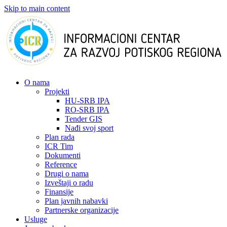
Skip to main content
О nama
Projekti
HU-SRB IPA
RO-SRB IPA
Tender GIS
Nađi svoj sport
Plan rada
ICR Tim
Dokumenti
Reference
Drugi o nama
Izveštaji o radu
Finansije
Plan javnih nabavki
Partnerske organizacije
Usluge