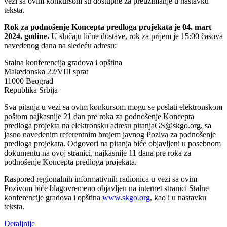
vezi sa ovim konkursom su dostupne za preuzimanje u nastavku
teksta.
Rok za podnošenje Koncepta predloga projekata je 04. mart
2024. godine.
U slučaju lične dostave, rok za prijem je 15:00 časova
navedenog dana na sledeću adresu:
Stalna konferencija gradova i opština
Makedonska 22/VIII sprat
11000 Beograd
Republika Srbija
Sva pitanja u vezi sa ovim konkursom mogu se poslati elektronskom
poštom najkasnije 21 dan pre roka za podnošenje Koncepta
predloga projekta na elektronsku adresu pitanjaGS@skgo.org, sa
jasno navedenim referentnim brojem javnog Poziva za podnošenje
predloga projekata. Odgovori na pitanja biće objavljeni u posebnom
dokumentu na ovoj stranici, najkasnije 11 dana pre roka za
podnošenje Koncepta predloga projekata.
Raspored regionalnih informativnih radionica u vezi sa ovim
Pozivom biće blagovremeno objavljen na internet stranici Stalne
konferencije gradova i opština
www.skgo.org
, kao i u nastavku
teksta.
Detaljnije