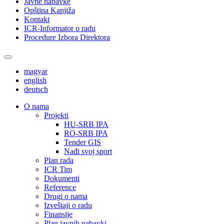
Javne nabavke
Opština Kanjiža
Kontakt
ICR-Informator o radu
Procedure Izbora Direktora
magyar
english
deutsch
О nama
Projekti
HU-SRB IPA
RO-SRB IPA
Tender GIS
Nađi svoj sport
Plan rada
ICR Tim
Dokumenti
Reference
Drugi o nama
Izveštaji o radu
Finansije
Plan javnih nabavki