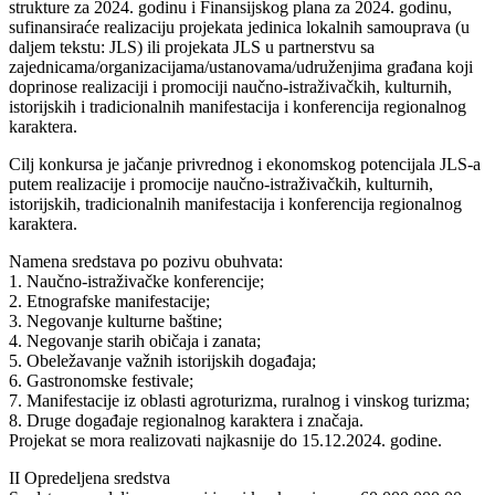
strukture za 2024. godinu i Finansijskog plana za 2024. godinu,
sufinansiraće realizaciju projekata jedinica lokalnih samouprava (u
daljem tekstu: JLS) ili projekata JLS u partnerstvu sa
zajednicama/organizacijama/ustanovama/udruženjima građana koji
doprinose realizaciji i promociji naučno-istraživačkih, kulturnih,
istorijskih i tradicionalnih manifestacija i konferencija regionalnog
karaktera.
Cilj konkursa je jačanje privrednog i ekonomskog potencijala JLS-a
putem realizacije i promocije naučno-istraživačkih, kulturnih,
istorijskih, tradicionalnih manifestacija i konferencija regionalnog
karaktera.
Namena sredstava po pozivu obuhvata:
1. Naučno-istraživačke konferencije;
2. Etnografske manifestacije;
3. Negovanje kulturne baštine;
4. Negovanje starih običaja i zanata;
5. Obeležavanje važnih istorijskih događaja;
6. Gastronomske festivale;
7. Manifestacije iz oblasti agroturizma, ruralnog i vinskog turizma;
8. Druge događaje regionalnog karaktera i značaja.
Projekat se mora realizovati najkasnije do 15.12.2024. godine.
II Opredeljena sredstva