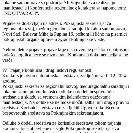
lokalne samouprave sa područja AP Vojvodine za realizaciju
manifestacija i konferencija regionalnog karaktera sa napomenom:
„NE OTVARATI“.
Prijave se dostavljaju na adresu: Pokrajinski sekretarijat za
regionalni razvoj, međuregionalnu saradnju i lokalnu samoupravu,
Novi Sad, Bulevar Mihajla Pupina 16, poštom ili lično na pisarnici
pokrajinskih organa uprave u zgradi Pokrajinske vlade.
Nekompletne prijave, prijave koje nisu overene pečatom i potpisom
ovlašćenog lica neće se razmatrati. Konkursna dokumentacija se ne
vraća.
IV Trajanje konkursa i drugi uslovi regularnosti
Konkurs je otvoren do utroška sredstava, zaključno sa 01.12.2024.
godine.
Pokrajinski sekretar za regionalni razvoj, međuregionalnu saradnju i
lokalnu samoupravu donosiće odluke o dodeli bespovratnih
sredstava u skladu sa vremenskim kalendarom održavanja
manifestacija. Na odluke se ne može uložiti žalba, niti drugo pravno
sredstvo. Korisnici sredstava će zaključiti Ugovor o korišćenju
bespovratnih sredstava sa Pokrajinskim sekretarijatom.
Odluke o dodeli sredstava za korisnike sredstava tokom trajanja
konkursa biće objavljene na sajtu Pokrajinskog sekretarijata za