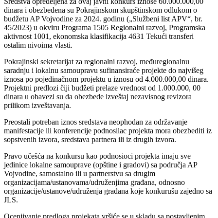
Sredstva opredeljena za ovaj javni konkurs iznose 60.000.000,00
dinara i obezbeđena su Pokrajinskom skupštinskom odlukom o
budžetu AP Vojvodine za 2024. godinu („Službeni list APV“, br.
45/2023) u okviru Programa 1505 Regionalni razvoj, Programska
aktivnost 1001, ekonomska klasifikacija 4631 Tekući transferi
ostalim nivoima vlasti.
Pokrajinski sekretarijat za regionalni razvoj, međuregionalnu
saradnju i lokalnu samoupravu sufinansiraće projekte do najvišeg
iznosa po pojedinačnom projektu u iznosu od 4.000.000,00 dinara.
Projektni predlozi čiji budžeti prelaze vrednost od 1.000.000, 00
dinara u obavezi su da obezbede izveštaj nezavisnog revizora
prilikom izveštavanja.
Preostali potreban iznos sredstava neophodan za održavanje
manifestacije ili konferencije podnosilac projekta mora obezbediti iz
sopstvenih izvora, sredstava partnera ili iz drugih izvora.
Pravo učešća na konkursu kao podnosioci projekta imaju sve
jedinice lokalne samouprave (opštine i gradovi) sa područja AP
Vojvodine, samostalno ili u partnerstvu sa drugim
organizacijama/ustanovama/udruženjima građana, odnosno
organizacije/ustanove/udruženja građana koje konkurušu zajedno sa
JLS.
Ocenjivanje predloga projekata vršiće se u skladu sa postavljenim