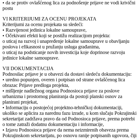
• da se protiv ovlašćenog lica za podnošenje prijave ne vodi krivični
postu
VI KRITERIJUMI ZA OCENU PROJEKATA
Kriterijumi za ocenu projekata su sledeći:
• Razvijenost jedinica lokalne samouprave,
• Očekivani efekti koji se postižu realizacijom projekta:
o uticaj na razvoj i unapređenje lokalne samouprave u obavljanju
poslova i efikasnost u pružanju usluga građanima,
o uticaj na podsticanje novih investicija koje doprinose razvoju
jedinice lokalne samouprave.
VII DOKUMENTACIJA
Podnosilac prijave je u obavezi da dostavi sledeću dokumentaciju:
• uredno popunjen, overen i potpisan od strane ovlašćenog lica
obrazac Prijave predloga projekta,
• mišljenje nadležnog organa Podnosioca prijave za poslove
urbanizma i prostornog planiranja da postoji planski osnov za
planirani projekat,
• Informaciju o postojećoj projektno-tehničkoj dokumentaciji,
ukoliko se aplicira za narednu fazu izrade, u kom slučaju Pokrajinski
sekretarijat zadržava pravo da od Podnosioca prijave, prema potrebi
o tome zatraži dodatnu dokumentaciju i informacije,
• Izjavu Podnosioca prijave da nema neizmirenih obaveza prema
Pokrajinskom sekretarijatu, po osnovu ranije potpisanih ugovora, čiji