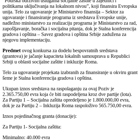
“Podrška održivim uslugama socijalne zaštite u zajednici i
politikama uključivanja na lokalnom nivou”, koji finansira Evropska
unija. Telo za ugovaranje je Ministarstvo finansija – Sektor za
ugovaranje i finansiranje programa iz sredstava Evropske unije,
nadležno ministarstvo za realizaciju programa je Ministarstvo za rad,
zapošljavanje, boračka i socijalna pitanja, dok je Stalna konferencija
gradova i opština – Savez gradova i opština Srbije zadužena za
njegovu implementaciju.
Predmet
ovog konkursa za dodelu bespovratnih sredstava
(grantova) je jačanje kapaciteta lokalnih samouprava u Republici
Srbiji u oblasti socijalne zaštite i inkluzije Roma.
Telo za ugovaranje projekata izabranih za finansiranje u okviru grant
šeme je Stalna konferencija gradova i opština.
Ukupan iznos sredstava na raspolaganju za ovaj Poziv je
2.365.750,00 evra koja će biti raspodeljena kroz dve partije (lota).
Za Partiju 1 – Socijalna zaštita opredeljeno je 1.800.000,00 evra,
dok je za Partiju 2 – Inkluzija Roma raspoloživo 565.750,00 evra.
Iznos pojedinačnog granta (donacije):
Za Partiju 1- Socijalna zaštita:
Minimalno: 40.000 evra