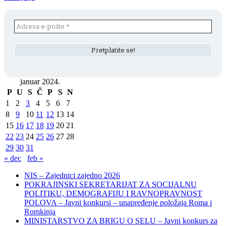
januar 2024.
P
U
S
Č
P
S
N
1
2
3
4
5
6
7
8
9
10
11
12
13
14
15
16
17
18
19
20
21
22
23
24
25
26
27
28
29
30
31
« dec
feb »
NIS – Zajednici zajedno 2026
POKRAJINSKI SEKRETARIJAT ZA SOCIJALNU
POLITIKU, DEMOGRAFIJU I RAVNOPRAVNOST
POLOVA – Javni konkursi – unapređenje položaja Roma i
Romkinja
MINISTARSTVO ZA BRIGU O SELU – Javni konkurs za