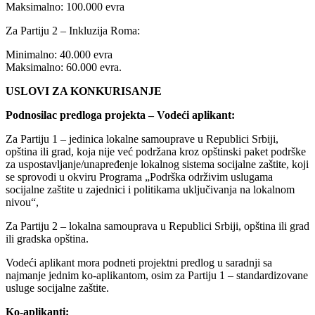
Maksimalno: 100.000 evra
Za Partiju 2 – Inkluzija Roma:
Minimalno: 40.000 evra
Maksimalno: 60.000 evra.
USLOVI ZA KONKURISANJE
Podnosilac predloga projekta – Vodeći aplikant:
Za Partiju 1 – jedinica lokalne samouprave u Republici Srbiji,
opština ili grad, koja nije već podržana kroz opštinski paket podrške
za uspostavljanje/unapređenje lokalnog sistema socijalne zaštite, koji
se sprovodi u okviru Programa „Podrška održivim uslugama
socijalne zaštite u zajednici i politikama uključivanja na lokalnom
nivou“,
Za Partiju 2 – lokalna samouprava u Republici Srbiji, opština ili grad
ili gradska opština.
Vodeći aplikant mora podneti projektni predlog u saradnji sa
najmanje jednim ko-aplikantom, osim za Partiju 1 – standardizovane
usluge socijalne zaštite.
Ko-aplikanti: