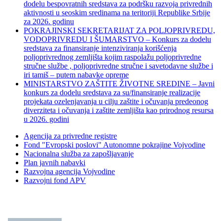
dodelu bespovratnih sredstava za podršku razvoja privrednih
aktivnosti u seoskim sredinama na teritoriji Republike Srbije
za 2026. godinu
POKRAJINSKI SEKRETARIJAT ZA POLJOPRIVREDU,
VODOPRIVREDU I ŠUMARSTVO – Konkurs za dodelu
sredstava za finansiranje intenziviranja korišćenja
poljoprivrednog zemljišta kojim raspolažu poljoprivredne
stručne službe , poljoprivredne stručne i savetodavne službe i
iri tamiš ‒ putem nabavke opreme
MINISTARSTVO ZAŠTITE ŽIVOTNE SREDINE – Javni
konkurs za dodelu sredstava za su/finansiranje realizacije
projekata ozelenjavanja u cilju zaštite i očuvanja predeonog
diverziteta i očuvanja i zaštite zemljišta kao prirodnog resursa
u 2026. godini
Agencija za privredne registre
Fond "Evropski poslovi" Autonomne pokrajine Vojvodine
Nacionalna služba za zapošljavanje
Plan javnih nabavki
Razvojna agencija Vojvodine
Razvojni fond APV