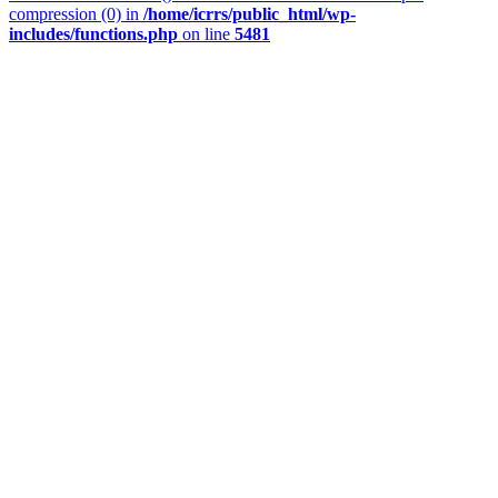
compression (0) in
/home/icrrs/public_html/wp-
includes/functions.php
on line
5481