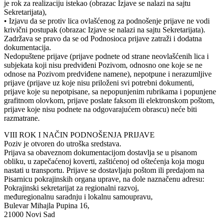
je rok za realizaciju istekao (obrazac Izjave se nalazi na sajtu
Sekretarijata),
• Izjavu da se protiv lica ovlašćenog za podnošenje prijave ne vodi
krivični postupak (obrazac Izjave se nalazi na sajtu Sekretarijata).
Zadržava se pravo da se od Podnosioca prijave zatraži i dodatna
dokumentacija.
Nedopuštene prijave (prijave podnete od strane neovlašćenih lica i
subjekata koji nisu predviđeni Pozivom, odnosno one koje se ne
odnose na Pozivom predviđene namene), nepotpune i nerazumljive
prijave (prijave uz koje nisu priloženi svi potrebni dokumenti,
prijave koje su nepotpisane, sa nepopunjenim rubrikama i popunjene
grafitnom olovkom, prijave poslate faksom ili elektronskom poštom,
prijave koje nisu podnete na odgovarajućem obrascu) neće biti
razmatrane.
VIII ROK I NAČIN PODNOŠENJA PRIJAVE
Poziv je otvoren do utroška sredstava.
Prijava sa obaveznom dokumentacijom dostavlja se u pisanom
obliku, u zapečaćenoj koverti, zaštićenoj od oštećenja koja mogu
nastati u transportu. Prijave se dostavljaju poštom ili predajom na
Pisarnicu pokrajinskih organa uprave, na dole naznačenu adresu:
Pokrajinski sekretarijat za regionalni razvoj,
međuregionalnu saradnju i lokalnu samoupravu,
Bulevar Mihajla Pupina 16,
21000 Novi Sad