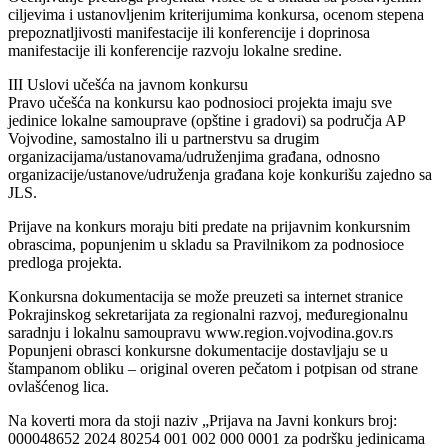
ciljevima i ustanovljenim kriterijumima konkursa, ocenom stepena
prepoznatljivosti manifestacije ili konferencije i doprinosa
manifestacije ili konferencije razvoju lokalne sredine.
III Uslovi učešća na javnom konkursu
Pravo učešća na konkursu kao podnosioci projekta imaju sve
jedinice lokalne samouprave (opštine i gradovi) sa područja AP
Vojvodine, samostalno ili u partnerstvu sa drugim
organizacijama/ustanovama/udruženjima građana, odnosno
organizacije/ustanove/udruženja građana koje konkurišu zajedno sa
JLS.
Prijave na konkurs moraju biti predate na prijavnim konkursnim
obrascima, popunjenim u skladu sa Pravilnikom za podnosioce
predloga projekta.
Konkursna dokumentacija se može preuzeti sa internet stranice
Pokrajinskog sekretarijata za regionalni razvoj, međuregionalnu
saradnju i lokalnu samoupravu www.region.vojvodina.gov.rs
Popunjeni obrasci konkursne dokumentacije dostavljaju se u
štampanom obliku – original overen pečatom i potpisan od strane
ovlašćenog lica.
Na koverti mora da stoji naziv „Prijava na Javni konkurs broj:
000048652 2024 80254 001 002 000 0001 za podršku jedinicama