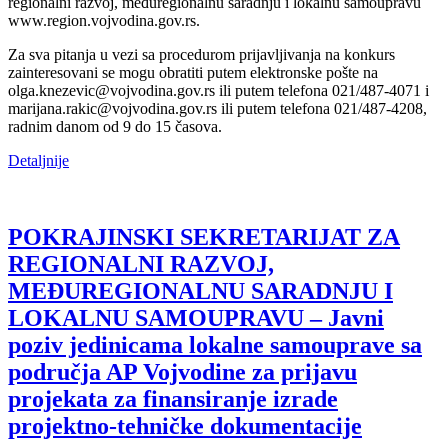
regionalni razvoj, međuregionalnu saradnju i lokalnu samoupravu
www.region.vojvodina.gov.rs.
Za sva pitanja u vezi sa procedurom prijavljivanja na konkurs
zainteresovani se mogu obratiti putem elektronske pošte na
olga.knezevic@vojvodina.gov.rs ili putem telefona 021/487-4071 i
marijana.rakic@vojvodina.gov.rs ili putem telefona 021/487-4208,
radnim danom od 9 do 15 časova.
Detaljnije
POKRAJINSKI SEKRETARIJAT ZA
REGIONALNI RAZVOJ,
MEĐUREGIONALNU SARADNJU I
LOKALNU SAMOUPRAVU – Javni
poziv jedinicama lokalne samouprave sa
područja AP Vojvodine za prijavu
projekata za finansiranje izrade
projektno-tehničke dokumentacije