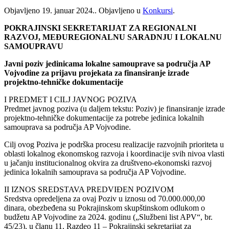
Objavljeno
19. januar 2024.
. Objavljeno u
Konkursi
.
POKRAJINSKI SEKRETARIJAT ZA REGIONALNI
RAZVOJ, MEĐUREGIONALNU SARADNJU I LOKALNU
SAMOUPRAVU
Javni poziv jedinicama lokalne samouprave sa područja AP
Vojvodine za prijavu projekata za finansiranje izrade
projektno-tehničke dokumentacije
I PREDMET I CILJ JAVNOG POZIVA
Predmet javnog poziva (u daljem tekstu: Poziv) je finansiranje izrade
projektno-tehničke dokumentacije za potrebe jedinica lokalnih
samouprava sa područja AP Vojvodine.
Cilj ovog Poziva je podrška procesu realizacije razvojnih prioriteta u
oblasti lokalnog ekonomskog razvoja i koordinacije svih nivoa vlasti
u jačanju institucionalnog okvira za društveno-ekonomski razvoj
jedinica lokalnih samouprava sa područja AP Vojvodine.
II IZNOS SREDSTAVA PREDVIĐEN POZIVOM
Sredstva opredeljena za ovaj Poziv u iznosu od 70.000.000,00
dinara, obezbeđena su Pokrajinskom skupštinskom odlukom o
budžetu AP Vojvodine za 2024. godinu („Službeni list APV“, br.
45/23), u članu 11, Razdeo 11 – Pokrajinski sekretarijat za