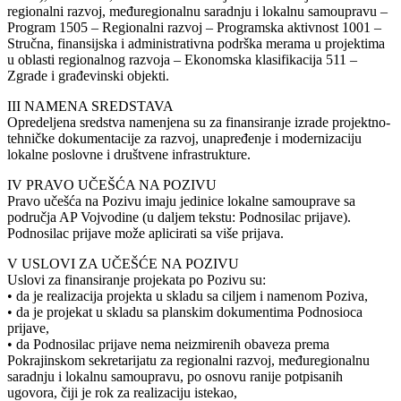
regionalni razvoj, međuregionalnu saradnju i lokalnu samoupravu –
Program 1505 – Regionalni razvoj – Programska aktivnost 1001 –
Stručna, finansijska i administrativna podrška merama u projektima
u oblasti regionalnog razvoja – Ekonomska klasifikacija 511 –
Zgrade i građevinski objekti.
III NAMENA SREDSTAVA
Opredeljena sredstva namenjena su za finansiranje izrade projektno-
tehničke dokumentacije za razvoj, unapređenje i modernizaciju
lokalne poslovne i društvene infrastrukture.
IV PRAVO UČEŠĆA NA POZIVU
Pravo učešća na Pozivu imaju jedinice lokalne samouprave sa
područja AP Vojvodine (u daljem tekstu: Podnosilac prijave).
Podnosilac prijave može aplicirati sa više prijava.
V USLOVI ZA UČEŠĆE NA POZIVU
Uslovi za finansiranje projekata po Pozivu su:
• da je realizacija projekta u skladu sa ciljem i namenom Poziva,
• da je projekat u skladu sa planskim dokumentima Podnosioca
prijave,
• da Podnosilac prijave nema neizmirenih obaveza prema
Pokrajinskom sekretarijatu za regionalni razvoj, međuregionalnu
saradnju i lokalnu samoupravu, po osnovu ranije potpisanih
ugovora, čiji je rok za realizaciju istekao,