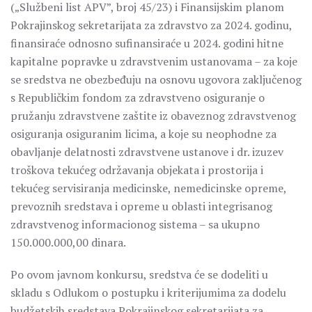
(„Službeni list APV”, broj 45/23) i Finansijskim planom
Pokrajinskog sekretarijata za zdravstvo za 2024. godinu,
finansiraće odnosno sufinansiraće u 2024. godini hitne
kapitalne popravke u zdravstvenim ustanovama – za koje
se sredstva ne obezbeđuju na osnovu ugovora zaključenog
s Republičkim fondom za zdravstveno osiguranje o
pružanju zdravstvene zaštite iz obaveznog zdravstvenog
osiguranja osiguranim licima, a koje su neophodne za
obavljanje delatnosti zdravstvene ustanove i dr. izuzev
troškova tekućeg održavanja objekata i prostorija i
tekućeg servisiranja medicinske, nemedicinske opreme,
prevoznih sredstava i opreme u oblasti integrisanog
zdravstvenog informacionog sistema – sa ukupno
150.000.000,00 dinara.
Po ovom javnom konkursu, sredstva će se dodeliti u
skladu s Odlukom o postupku i kriterijumima za dodelu
budžetskih sredstava Pokrajinskog sekretarijata za