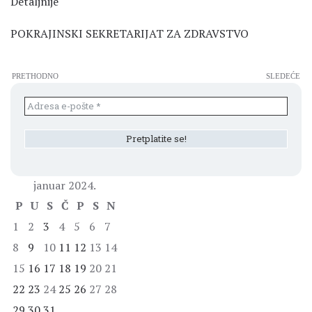
Detaljnije
POKRAJINSKI SEKRETARIJAT ZA ZDRAVSTVO
PRETHODNO
SLEDEĆE
januar 2024.
P
U
S
Č
P
S
N
1
2
3
4
5
6
7
8
9
10
11
12
13
14
15
16
17
18
19
20
21
22
23
24
25
26
27
28
29
30
31