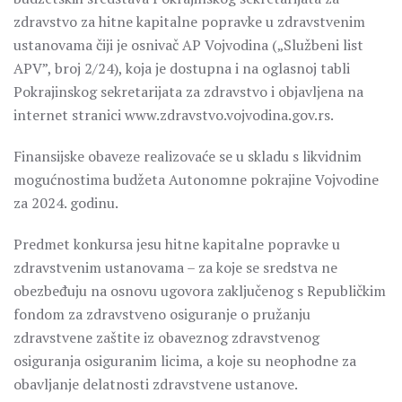
zdravstvo za hitne kapitalne popravke u zdravstvenim
ustanovama čiji je osnivač AP Vojvodina („Službeni list
APV”, broj 2/24), koja je dostupna i na oglasnoj tabli
Pokrajinskog sekretarijata za zdravstvo i objavljena na
internet stranici www.zdravstvo.vojvodina.gov.rs.
Finansijske obaveze realizovaće se u skladu s likvidnim
mogućnostima budžeta Autonomne pokrajine Vojvodine
za 2024. godinu.
Predmet konkursa jesu hitne kapitalne popravke u
zdravstvenim ustanovama – za koje se sredstva ne
obezbeđuju na osnovu ugovora zaključenog s Republičkim
fondom za zdravstveno osiguranje o pružanju
zdravstvene zaštite iz obaveznog zdravstvenog
osiguranja osiguranim licima, a koje su neophodne za
obavljanje delatnosti zdravstvene ustanove.