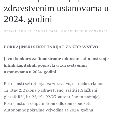
zdravstvenim ustanovama u
2024. godini
OBJAVLJENO
17. JANUAR 2024.
. OBJAVLJENO U
KONKURSI
.
POKRAJINSKI SEKRETARIJAT ZA ZDRAVSTVO
Javni konkurs za finansiranje odnosno sufinansiranje
hitnih kapitalnih popravki u zdravstvenim
ustanovama u 2024. godini
Pokrajinski sekretarijat za zdravstvo, u skladu s članom
12. stav 2. Zakona o zdravstvenoj zaštiti („Službeni
glasnik RS”, br. 25/19 i 92/23-autentično tumačenje),
Pokrajinskom skupštinskom odlukom o budžetu
Autonomne pokrajine Vojvodine za 2024. godinu