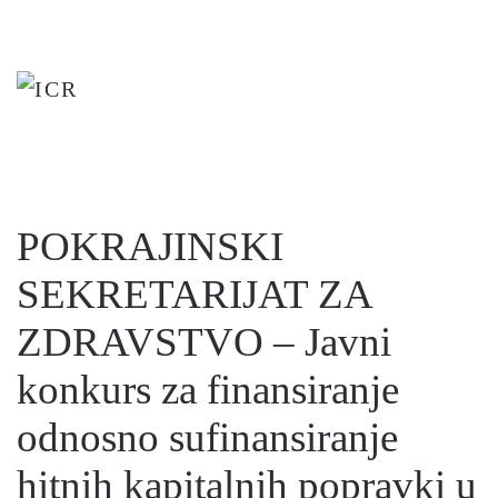
Skip
to
main
content
POKRAJINSKI
SEKRETARIJAT ZA
ZDRAVSTVO – Javni
konkurs za finansiranje
odnosno sufinansiranje
hitnih kapitalnih popravki u