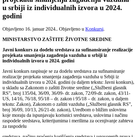
u srbiji iz individualnih izvora u 2024.
godini
Objavljeno
16. januar 2024.
. Objavljeno u
Konkursi
.
MINISTARSTVO ZAŠTITE ŽIVOTNE SREDINE
Javni konkurs za dodelu sredstava za sufinansiranje realizacije
projekata smanjenja zagađenja vazduha u srbiji iz
individualnih izvora u 2024. godini
Javni konkurs raspisuje se za dodelu sredstava za sufinansiranje
realizacije projekata smanjenja zagađenja vazduha u Srbiji iz
individualnih izvora u 2024. godini (u daljem tekstu: Javni konkurs),
u skladu sa Zakonom o zaštiti životne sredine („Službeni glasnik
RS”, broj 135/04, 36/09, 36/09- dr. zakon, 72/09-dr. zakon, 43/11-
US, 14/16, 76/18, 95/18 – dr. zakon i 95/18 – dr. zakon, u daljem
tekstu: Zakon), Zakonom o zaštiti vazduha („Službeni glasnik RS”,
broj 36/09, 10/13, 26/21-dr. zakon), Uredbom o bližim uslovima
koje moraju da ispunjavaju korisnici sredstava, uslovima i načinu
raspodele sredstava, kriterijumima i merilima za ocenjivanje zahteva
za raspodelu
sredstava, načinu praćenja korišćenja sredstava i ugovorenih prava i