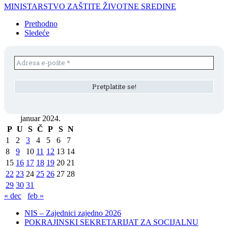
MINISTARSTVO ZAŠTITE ŽIVOTNE SREDINE
Prethodno
Sledeće
januar 2024.
P
U
S
Č
P
S
N
1
2
3
4
5
6
7
8
9
10
11
12
13
14
15
16
17
18
19
20
21
22
23
24
25
26
27
28
29
30
31
« dec
feb »
NIS – Zajednici zajedno 2026
POKRAJINSKI SEKRETARIJAT ZA SOCIJALNU