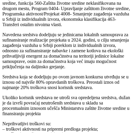
sredine, funkcija 560-Zaštita životne sredine neklasifikovana na
drugom mestu, Program 0404- Upravljanje zaštitom životne sredine,
Programska aktivnost/Projekat 4008- Smanjenje zagađenja vazduha
u Srbiji iz individualnih izvora, ekonomska klasifikacija 463-
Transferi ostalim nivoima vlasti.
Navedena sredstva dodeljuju se jedinicama lokalnih samouprava za
sufinansiranje realizacije projekata u 2024. godini, u cilju smanjenja
zagađenja vazduha u Srbiji poreklom iz individualnih izvora,
odnosno za sufinansiranje nabavke i zamene kotlova na ekološki
prihvatljiviji energent za domaćinstva na teritoriji jedinice lokalne
samouprave, osim za domaćinstva koja već imaju mogućnost
priključenja na daljinsko grejanje.
Sredstva koja se dodeljuju po ovom javnom konkursu utvrđuju se u
iznosu od najviše 80% opravdanih troškova. Preostali iznos od
najmanje 20% troškova snosi korisnik sredstava.
Ukoliko korisnik sredstava ne utroši sva opredeljena sredstva, dužan
je da izvrši povraćaj neutrošenih sredstava u skladu sa
procentualnim iznosom učešća Ministarstva zaštite životne sredine u
finansiranju projekta
Neprihvatljivi troškovi su:
– troškovi aktivnosti na pripremi predloga projekta;