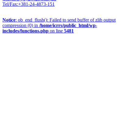
Tel/Fax:+381-24-4873-151
Notice
: ob_end_flush(): Failed to send buffer of zlib output
compression (0) in
/home/icrrs/public_html/wp-
includes/functions.php
on line
5481