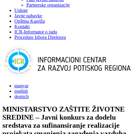
Partnerske organizacije
Usluge
Javne nabavke
Opština Kanjiža
Kontakt
ICR-Informator o radu
Procedure Izbora Direktora
magyar
english
deutsch
MINISTARSTVO ZAŠTITE ŽIVOTNE
SREDINE – Javni konkurs za dodelu
sredstava za sufinansiranje realizacije
projekata smanjenja zagađenja vazduha