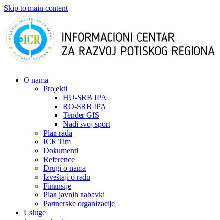
Skip to main content
О nama
Projekti
HU-SRB IPA
RO-SRB IPA
Tender GIS
Nađi svoj sport
Plan rada
ICR Tim
Dokumenti
Reference
Drugi o nama
Izveštaji o radu
Finansije
Plan javnih nabavki
Partnerske organizacije
Usluge