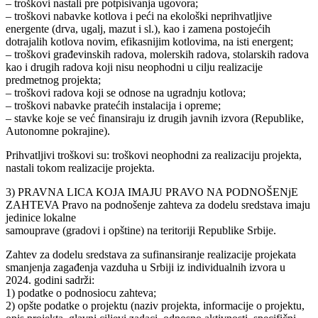
– troškovi nastali pre potpisivanja ugovora;
– troškovi nabavke kotlova i peći na ekološki neprihvatljive
energente (drva, ugalj, mazut i sl.), kao i zamena postojećih
dotrajalih kotlova novim, efikasnijim kotlovima, na isti energent;
– troškovi građevinskih radova, molerskih radova, stolarskih radova
kao i drugih radova koji nisu neophodni u cilju realizacije
predmetnog projekta;
– troškovi radova koji se odnose na ugradnju kotlova;
– troškovi nabavke pratećih instalacija i opreme;
– stavke koje se već finansiraju iz drugih javnih izvora (Republike,
Autonomne pokrajine).
Prihvatljivi troškovi su: troškovi neophodni za realizaciju projekta,
nastali tokom realizacije projekta.
3) PRAVNA LICA KOJA IMAJU PRAVO NA PODNOŠENjE
ZAHTEVA Pravo na podnošenje zahteva za dodelu sredstava imaju
jedinice lokalne
samouprave (gradovi i opštine) na teritoriji Republike Srbije.
Zahtev za dodelu sredstava za sufinansiranje realizacije projekata
smanjenja zagađenja vazduha u Srbiji iz individualnih izvora u
2024. godini sadrži:
1) podatke o podnosiocu zahteva;
2) opšte podatke o projektu (naziv projekta, informacije o projektu,