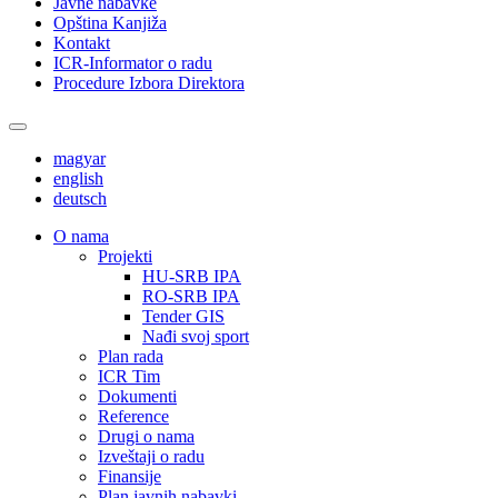
Javne nabavke
Opština Kanjiža
Kontakt
ICR-Informator o radu
Procedure Izbora Direktora
magyar
english
deutsch
О nama
Projekti
HU-SRB IPA
RO-SRB IPA
Tender GIS
Nađi svoj sport
Plan rada
ICR Tim
Dokumenti
Reference
Drugi o nama
Izveštaji o radu
Finansije
Plan javnih nabavki