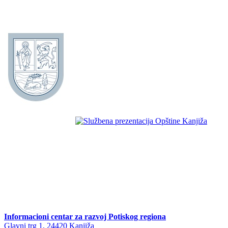
Informacioni centar za razvoj Potiskog regiona
Glavni trg 1, 24420 Kanjiža