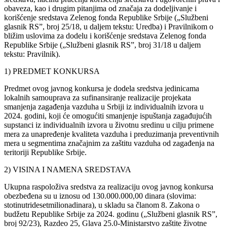
obaveza, kao i drugim pitanjima od značaja za dodeljivanje i
korišćenje sredstava Zelenog fonda Republike Srbije („Službeni
glasnik RS”, broj 25/18, u daljem tekstu: Uredba) i Pravilnikom o
bližim uslovima za dodelu i korišćenje sredstava Zelenog fonda
Republike Srbije („Službeni glasnik RS”, broj 31/18 u daljem
tekstu: Pravilnik).
1) PREDMET KONKURSA
Predmet ovog javnog konkursa je dodela sredstva jedinicama
lokalnih samouprava za sufinansiranje realizacije projekata
smanjenja zagađenja vazduha u Srbiji iz individualnih izvora u
2024. godini, koji će omogućiti smanjenje ispuštanja zagađujućih
supstanci iz individualnih izvora u životnu sredinu u cilju primene
mera za unapređenje kvaliteta vazduha i preduzimanja preventivnih
mera u segmentima značajnim za zaštitu vazduha od zagađenja na
teritoriji Republike Srbije.
2) VISINA I NAMENA SREDSTAVA
Ukupna raspoloživa sredstva za realizaciju ovog javnog konkursa
obezbeđena su u iznosu od 130.000.000,00 dinara (slovima:
stotinutridesetmilionadinara), u skladu sa članom 8. Zakona o
budžetu Republike Srbije za 2024. godinu („Službeni glasnik RSˮ,
broj 92/23), Razdeo 25, Glava 25.0-Ministarstvo zaštite životne