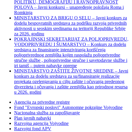
POLITIKU, DEMOGRAFIJU I RAVNOPRAVNOST
POLOVA – Javni konkursi – unapređenje položaja Roma i
Romkinja
MINISTARSTVO ZA BRIGU O SELU – Javni konkurs za
dodelu bespovratnih sredstava za podršku razvoja privrednih
aktivnosti u seoskim sredinama na teritoriji Republike Srbije
za 2026. godinu
POKRAJINSKI SEKRETARIJAT ZA POLJOPRIVREDU,
VODOPRIVREDU I ŠUMARSTVO – Konkurs za dodelu
sredstava za finansiranje intenziviranja korišćenja
poljoprivrednog zemljišta kojim raspolažu poljoprivredne
stručne službe , poljoprivredne stručne i savetodavne službe i
iri tamiš ‒ putem nabavke opreme
MINISTARSTVO ZAŠTITE ŽIVOTNE SREDINE – Javni
konkurs za dodelu sredstava za su/finansiranje realizacije
projekata ozelenjavanja u cilju zaštite i očuvanja predeonog
diverziteta i očuvanja i zaštite zemljišta kao prirodnog resursa
u 2026. godini
Agencija za privredne registre
Fond "Evropski poslovi" Autonomne pokrajine Vojvodine
Nacionalna služba za zapošljavanje
Plan javnih nabavki
Razvojna agencija Vojvodine
Razvojni fond APV