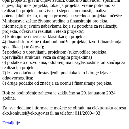
opis projekta, glavni ciljevi zadaci, odnosno aktivnosti, specifični
ciljevi, doprinos projekta, lokacija projekta, vreme potrebno za
realizaciju projekta, održivost i stepen spremnosti, analiza
potencijalnih rizika, ukupna procenjena vrednost projekta i učešće
Ministarstva zaštite životne sredine u finansiranju projekta,
informacije o javnim nabavkama koje su potrebne za realizaciju
projekta, očekivani rezultati i efekti projekta);
3) kriterijume i merila za klasifikaciju projekta;
4) finansijski rezime (planirani budžet projekta, izvori finansiranja i
specifikacija troškova);
5) podatke o upravljanju projektom (rukovodilac projekta,
upravljačka struktura, veza sa drugim projektima)
6) podatke o dozvolama, odobrenjima i saglasnostima od značaja za
realizaciju projekta;
7) izjavu o tačnosti dostavljenih podataka kao i druge izjave
odgovornog lica;
8) druge podatke od značaja za ocenu i finansiranje projekta.
Rok za podnošenje zahteva je zaključno sa 29. januarom 2024.
godine.
Za sve dodatne informacije možete se obratiti na elektronsku adresu
eko.konkursi@eko.gov.rs ili na telefon: 011/2600-433
Detaljnije