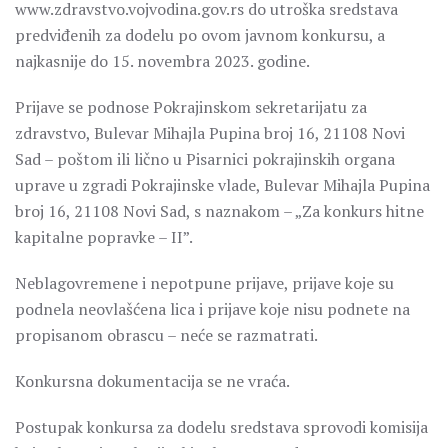
www.zdravstvo.vojvodina.gov.rs do utroška sredstava
predviđenih za dodelu po ovom javnom konkursu, a
najkasnije do 15. novembra 2023. godine.
Prijave se podnose Pokrajinskom sekretarijatu za
zdravstvo, Bulevar Mihajla Pupina broj 16, 21108 Novi
Sad – poštom ili lično u Pisarnici pokrajinskih organa
uprave u zgradi Pokrajinske vlade, Bulevar Mihajla Pupina
broj 16, 21108 Novi Sad, s naznakom – „Za konkurs hitne
kapitalne popravke – II”.
Neblagovremene i nepotpune prijave, prijave koje su
podnela neovlašćena lica i prijave koje nisu podnete na
propisanom obrascu – neće se razmatrati.
Konkursna dokumentacija se ne vraća.
Postupak konkursa za dodelu sredstava sprovodi komisija