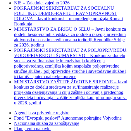
NIS – Zajednici zajedno 2026
POKRAJINSKI SEKRETARIJAT ZA SOCIJALNU
POLITIKU, DEMOGRAFIJU I RAVNOPRAVNOST
POLOVA – Javni konkursi – unapređenje položaja Roma i
Romkinja
MINISTARSTVO ZA BRIGU O SELU – Javni konkurs za
dodelu bespovratnih sredstava za podršku razvoja privrednih
aktivnosti u seoskim sredinama na teritoriji Republike Srbije
za 2026. godinu
POKRAJINSKI SEKRETARIJAT ZA POLJOPRIVREDU,
VODOPRIVREDU I ŠUMARSTVO – Konkurs za dodelu
sredstava za finansiranje intenziviranja korišćenja
poljoprivrednog zemljišta kojim raspolažu poljoprivredne
stručne službe , poljoprivredne stručne i savetodavne službe i
iri tamiš ‒ putem nabavke opreme
MINISTARSTVO ZAŠTITE ŽIVOTNE SREDINE – Javni
konkurs za dodelu sredstava za su/finansiranje realizacije
projekata ozelenjavanja u cilju zaštite i očuvanja predeonog
diverziteta i očuvanja i zaštite zemljišta kao prirodnog resursa
u 2026. godini
Agencija za privredne registre
Fond "Evropski poslovi" Autonomne pokrajine Vojvodine
Nacionalna služba za zapošljavanje
Plan javnih nabavki