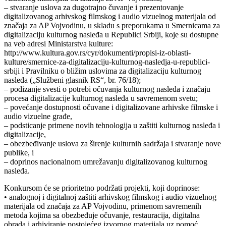
– stvaranje uslova za dugotrajno čuvanje i prezentovanje
digitalizovanog arhivskog filmskog i audio vizuelnog materijala od
značaja za AP Vojvodinu, u skladu s preporukama u Smernicama za
digitalizaciju kulturnog nasleđa u Republici Srbiji, koje su dostupne
na veb adresi Ministarstva kulture:
http://www.kultura.gov.rs/cyr/dokumenti/propisi-iz-oblasti-
kulture/smernice-za-digitalizaciju-kulturnog-nasledja-u-republici-
srbiji i Pravilniku o bližim uslovima za digitalizaciju kulturnog
nasleđa („Službeni glasnik RS“, br. 76/18);
– podizanje svesti o potrebi očuvanja kulturnog nasleđa i značaju
procesa digitalizacije kulturnog nasleđa u savremenom svetu;
– povećanje dostupnosti očuvane i digitalizovane arhivske filmske i
audio vizuelne građe,
– podsticanje primene novih tehnologija u zaštiti kulturnog nasleđa i
digitalizacije,
– obezbeđivanje uslova za širenje kulturnih sadržaja i stvaranje nove
publike, i
– doprinos nacionalnom umrežavanju digitalizovanog kulturnog
nasleđa.
Konkursom će se prioritetno podržati projekti, koji doprinose:
• analognoj i digitalnoj zaštiti arhivskog filmskog i audio vizuelnog
materijala od značaja za AP Vojvodinu, primenom savremenih
metoda kojima sa obezbeđuje očuvanje, restauracija, digitalna
obrada i arhiviranje postojećeg izvornog materijala uz pomoć