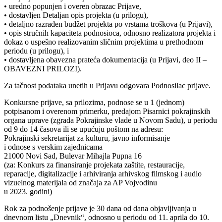
• uredno popunjen i overen obrazac Prijave,
• dostavljen Detaljan opis projekta (u prilogu),
• detaljno razrađen budžet projekta po vrstama troškova (u Prijavi),
• opis stručnih kapaciteta podnosioca, odnosno realizatora projekta i
dokaz o uspešno realizovanim sličnim projektima u prethodnom
periodu (u prilogu), i
• dostavljena obavezna prateća dokumentacija (u Prijavi, deo II –
OBAVEZNI PRILOZI).
Za tačnost podataka unetih u Prijavu odgovara Podnosilac prijave.
Konkursne prijave, sa prilozima, podnose se u 1 (jednom)
potpisanom i overenom primerku, predajom Pisarnici pokrajinskih
organa uprave (zgrada Pokrajinske vlade u Novom Sadu), u periodu
od 9 do 14 časova ili se upućuju poštom na adresu:
Pokrajinski sekretarijat za kulturu, javno informisanje
i odnose s verskim zajednicama
21000 Novi Sad, Bulevar Mihajla Pupna 16
(za: Konkurs za finansiranje projekata zaštite, restauracije,
reparacije, digitalizacije i arhiviranja arhivskog filmskog i audio
vizuelnog materijala od značaja za AP Vojvodinu
u 2023. godini)
Rok za podnošenje prijave je 30 dana od dana objavljivanja u
dnevnom listu „Dnevnik“, odnosno u periodu od 11. aprila do 10.