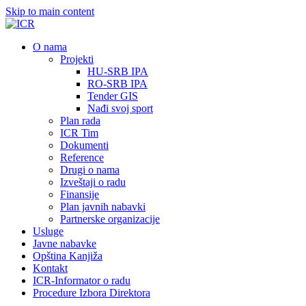
Skip to main content
О nama
Projekti
HU-SRB IPA
RO-SRB IPA
Tender GIS
Nađi svoj sport
Plan rada
ICR Tim
Dokumenti
Reference
Drugi o nama
Izveštaji o radu
Finansije
Plan javnih nabavki
Partnerske organizacije
Usluge
Javne nabavke
Opština Kanjiža
Kontakt
ICR-Informator o radu
Procedure Izbora Direktora