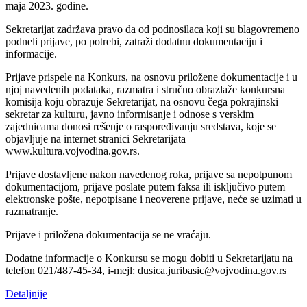
maja 2023. godine.
Sekretarijat zadržava pravo da od podnosilaca koji su blagovremeno
podneli prijave, po potrebi, zatraži dodatnu dokumentaciju i
informacije.
Prijave prispele na Konkurs, na osnovu priložene dokumentacije i u
njoj navedenih podataka, razmatra i stručno obrazlaže konkursna
komisija koju obrazuje Sekretarijat, na osnovu čega pokrajinski
sekretar za kulturu, javno informisanje i odnose s verskim
zajednicama donosi rešenje o raspoređivanju sredstava, koje se
objavljuje na internet stranici Sekretarijata
www.kultura.vojvodina.gov.rs.
Prijave dostavljene nakon navedenog roka, prijave sa nepotpunom
dokumentacijom, prijave poslate putem faksa ili isključivo putem
elektronske pošte, nepotpisane i neoverene prijave, neće se uzimati u
razmatranje.
Prijave i priložena dokumentacija se ne vraćaju.
Dodatne informacije o Konkursu se mogu dobiti u Sekretarijatu na
telefon 021/487-45-34, i-mejl: dusica.juribasic@vojvodina.gov.rs
Detaljnije