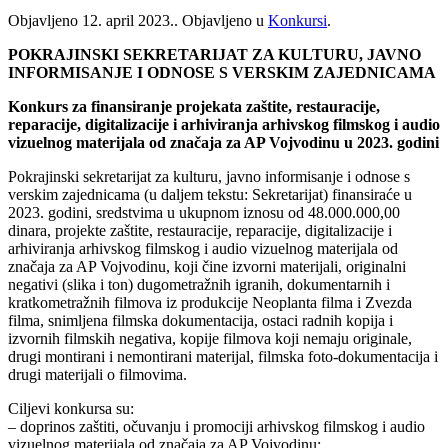
Objavljeno
12. april 2023.
. Objavljeno u
Konkursi
.
POKRAJINSKI SEKRETARIJAT ZA KULTURU, JAVNO
INFORMISANJE I ODNOSE S VERSKIM ZAJEDNICAMA
Konkurs za finansiranje projekata zaštite, restauracije,
reparacije, digitalizacije i arhiviranja arhivskog filmskog i audio
vizuelnog materijala od značaja za AP Vojvodinu u 2023. godini
Pokrajinski sekretarijat za kulturu, javno informisanje i odnose s
verskim zajednicama (u daljem tekstu: Sekretarijat) finansiraće u
2023. godini, sredstvima u ukupnom iznosu od 48.000.000,00
dinara, projekte zaštite, restauracije, reparacije, digitalizacije i
arhiviranja arhivskog filmskog i audio vizuelnog materijala od
značaja za AP Vojvodinu, koji čine izvorni materijali, originalni
negativi (slika i ton) dugometražnih igranih, dokumentarnih i
kratkometražnih filmova iz produkcije Neoplanta filma i Zvezda
filma, snimljena filmska dokumentacija, ostaci radnih kopija i
izvornih filmskih negativa, kopije filmova koji nemaju originale,
drugi montirani i nemontirani materijal, filmska foto-dokumentacija i
drugi materijali o filmovima.
Ciljevi konkursa su:
– doprinos zaštiti, očuvanju i promociji arhivskog filmskog i audio
vizuelnog materijala od značaja za AP Vojvodinu;