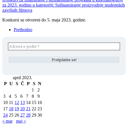
za 2023. godinu u kategoriji: Sufinansiranje proizvodnje studentskih
završnih filmova
Konkursi su otvoreni do 5. maja 2023. godine.
Prethodno
april 2023.
P
U
S
Č
P
S
N
1
2
3
4
5
6
7
8
9
10
11
12
13
14
15
16
17
18
19
20
21
22
23
24
25
26
27
28
29
30
« mar
maj »