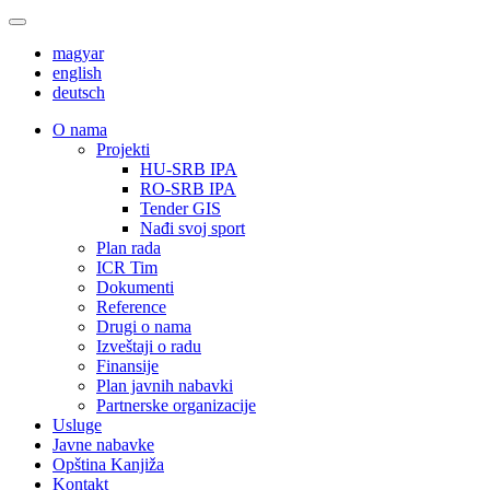
magyar
english
deutsch
О nama
Projekti
HU-SRB IPA
RO-SRB IPA
Tender GIS
Nađi svoj sport
Plan rada
ICR Tim
Dokumenti
Reference
Drugi o nama
Izveštaji o radu
Finansije
Plan javnih nabavki
Partnerske organizacije
Usluge
Javne nabavke
Opština Kanjiža
Kontakt