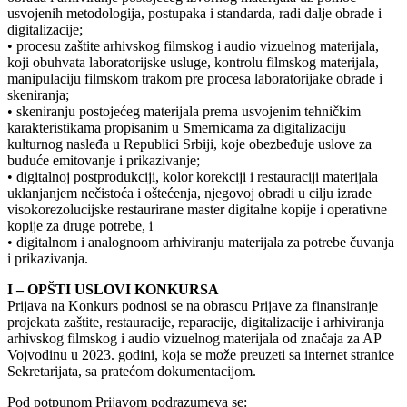
usvojenih metodologija, postupaka i standarda, radi dalje obrade i
digitalizacije;
• procesu zaštite arhivskog filmskog i audio vizuelnog materijala,
koji obuhvata laboratorijske usluge, kontrolu filmskog materijala,
manipulaciju filmskom trakom pre procesa laboratorijake obrade i
skeniranja;
• skeniranju postojećeg materijala prema usvojenim tehničkim
karakteristikama propisanim u Smernicama za digitalizaciju
kulturnog nasleđa u Republici Srbiji, koje obezbeđuje uslove za
buduće emitovanje i prikazivanje;
• digitalnoj postprodukciji, kolor korekciji i restauraciji materijala
uklanjanjem nečistoća i oštećenja, njegovoj obradi u cilju izrade
visokorezolucijske restaurirane master digitalne kopije i operativne
kopije za druge potrebe, i
• digitalnom i analognoom arhiviranju materijala za potrebe čuvanja
i prikazivanja.
I – OPŠTI USLOVI KONKURSA
Prijava na Konkurs podnosi se na obrascu Prijave za finansiranje
projekata zaštite, restauracije, reparacije, digitalizacije i arhiviranja
arhivskog filmskog i audio vizuelnog materijala od značaja za AP
Vojvodinu u 2023. godini, koja se može preuzeti sa internet stranice
Sekretarijata, sa pratećom dokumentacijom.
Pod potpunom Prijavom podrazumeva se: