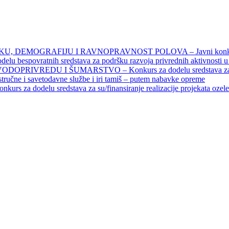
DEMOGRAFIJU I RAVNOPRAVNOST POLOVA – Javni konkursi – 
povratnih sredstava za podršku razvoja privrednih aktivnosti u seo
EDU I ŠUMARSTVO – Konkurs za dodelu sredstava za finansiran
 stručne i savetodavne službe i iri tamiš ‒ putem nabavke opreme
elu sredstava za su/finansiranje realizacije projekata ozelenjavan