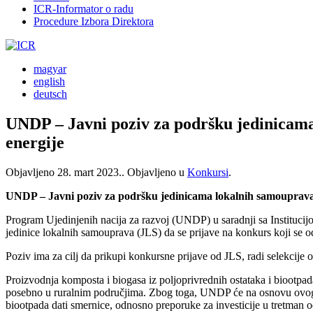
ICR-Informator o radu
Procedure Izbora Direktora
magyar
english
deutsch
UNDP – Javni poziv za podršku jedinicama
energije
Objavljeno
28. mart 2023.
. Objavljeno u
Konkursi
.
UNDP – Javni poziv za podršku jedinicama lokalnih samouprava (
Program Ujedinjenih nacija za razvoj (UNDP) u saradnji sa Instituc
jedinice lokalnih samouprava (JLS) da se prijave na konkurs koji se o
Poziv ima za cilj da prikupi konkursne prijave od JLS, radi selekcije o
Proizvodnja komposta i biogasa iz poljoprivrednih ostataka i biootpad
posebno u ruralnim područjima. Zbog toga, UNDP će na osnovu ovog jav
biootpada dati smernice, odnosno preporuke za investicije u tretman o