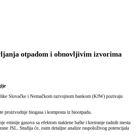
ljanja otpadom i obnovljivim izvorima
ije
Republike Slovačke i Nemačkom razvojnom bankom (KfW) pozivaju
ekte proizvodnje biogasa i komposta iz biootpada.
je emisije gasova sa efektom staklene bašte i kreiranje radnih mesta
ne JSL. Studija će, osim detaljne analize raspoloživog potencijala