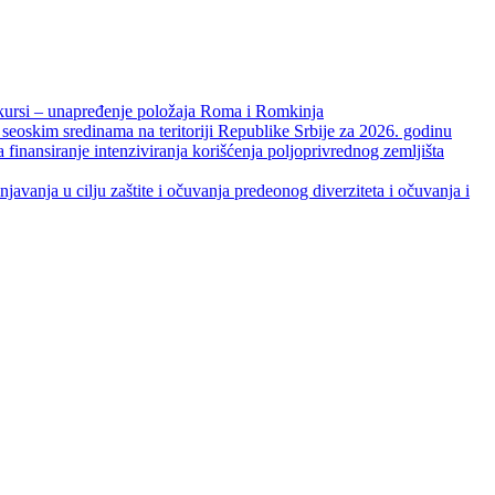
unapređenje položaja Roma i Romkinja
skim sredinama na teritoriji Republike Srbije za 2026. godinu
je intenziviranja korišćenja poljoprivrednog zemljišta
ja u cilju zaštite i očuvanja predeonog diverziteta i očuvanja i