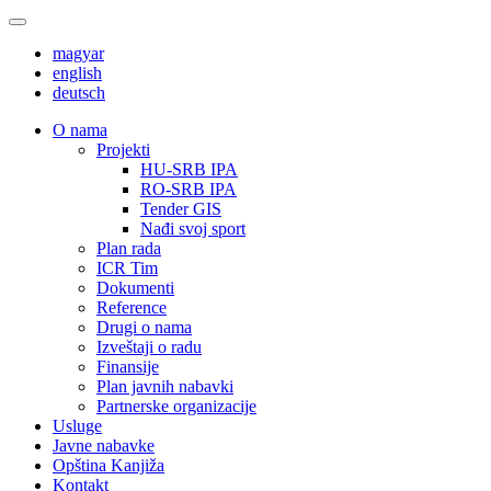
magyar
english
deutsch
О nama
Projekti
HU-SRB IPA
RO-SRB IPA
Tender GIS
Nađi svoj sport
Plan rada
ICR Tim
Dokumenti
Reference
Drugi o nama
Izveštaji o radu
Finansije
Plan javnih nabavki
Partnerske organizacije
Usluge
Javne nabavke
Opština Kanjiža
Kontakt