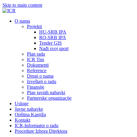
Skip to main content
О nama
Projekti
HU-SRB IPA
RO-SRB IPA
Tender GIS
Nađi svoj sport
Plan rada
ICR Tim
Dokumenti
Reference
Drugi o nama
Izveštaji o radu
Finansije
Plan javnih nabavki
Partnerske organizacije
Usluge
Javne nabavke
Opština Kanjiža
Kontakt
ICR-Informator o radu
Procedure Izbora Direktora