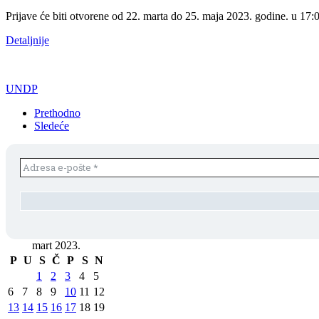
Prijave će biti otvorene od 22. marta do 25. maja 2023. godine. u 17:
Detaljnije
UNDP
Prethodno
Sledeće
mart 2023.
P
U
S
Č
P
S
N
1
2
3
4
5
6
7
8
9
10
11
12
13
14
15
16
17
18
19