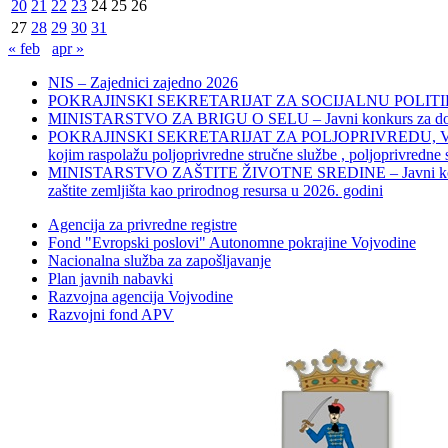
20
21
22
23
24
25
26
27
28
29
30
31
« feb
apr »
NIS – Zajednici zajedno 2026
POKRAJINSKI SEKRETARIJAT ZA SOCIJALNU POLITIKU, 
MINISTARSTVO ZA BRIGU O SELU – Javni konkurs za dodelu bes
POKRAJINSKI SEKRETARIJAT ZA POLJOPRIVREDU, VODOPRIVR
kojim raspolažu poljoprivredne stručne službe , poljoprivredne
MINISTARSTVO ZAŠTITE ŽIVOTNE SREDINE – Javni konkurs za dod
zaštite zemljišta kao prirodnog resursa u 2026. godini
Agencija za privredne registre
Fond "Evropski poslovi" Autonomne pokrajine Vojvodine
Nacionalna služba za zapošljavanje
Plan javnih nabavki
Razvojna agencija Vojvodine
Razvojni fond APV