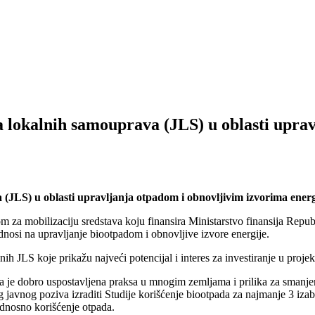
 lokalnih samouprava (JLS) u oblasti uprav
JLS) u oblasti upravljanja otpadom i obnovljivim izvorima energ
ijom za mobilizaciju sredstava koju finansira Ministarstvo finansija 
dnosi na upravljanje biootpadom i obnovljive izvore energije.
nih JLS koje prikažu najveći potencijal i interes za investiranje u proj
a je dobro uspostavljena praksa u mnogim zemljama i prilika za smanjen
nog poziva izraditi Studije korišćenje biootpada za najmanje 3 izabra
dnosno korišćenje otpada.