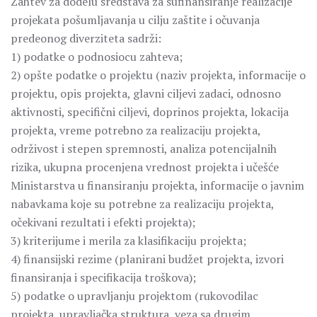
Zahtev za dodelu sredstava za sufinansiranje realizacije
projekata pošumljavanja u cilju zaštite i očuvanja
predeonog diverziteta sadrži:
1) podatke o podnosiocu zahteva;
2) opšte podatke o projektu (naziv projekta, informacije o
projektu, opis projekta, glavni ciljevi zadaci, odnosno
aktivnosti, specifični ciljevi, doprinos projekta, lokacija
projekta, vreme potrebno za realizaciju projekta,
održivost i stepen spremnosti, analiza potencijalnih
rizika, ukupna procenjena vrednost projekta i učešće
Ministarstva u finansiranju projekta, informacije o javnim
nabavkama koje su potrebne za realizaciju projekta,
očekivani rezultati i efekti projekta);
3) kriterijume i merila za klasifikaciju projekta;
4) finansijski rezime (planirani budžet projekta, izvori
finansiranja i specifikacija troškova);
5) podatke o upravljanju projektom (rukovodilac
projekta, upravljačka struktura, veza sa drugim