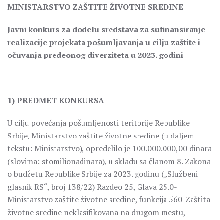
MINISTARSTVO ZAŠTITE ŽIVOTNE SREDINE
Javni konkurs za dodelu sredstava za sufinansiranje
realizacije projekata pošumljavanja u cilju zaštite i
očuvanja predeonog diverziteta u 2023. godini
1) PREDMET KONKURSA
U cilju povećanja pošumljenosti teritorije Republike
Srbije, Ministarstvo zaštite životne sredine (u daljem
tekstu: Ministarstvo), opredelilo je 100.000.000,00 dinara
(slovima: stomilionadinara), u skladu sa članom 8. Zakona
o budžetu Republike Srbije za 2023. godinu („Službeni
glasnik RS“, broj 138/22) Razdeo 25, Glava 25.0-
Ministarstvo zaštite životne sredine, funkcija 560-Zaštita
životne sredine neklasifikovana na drugom mestu,