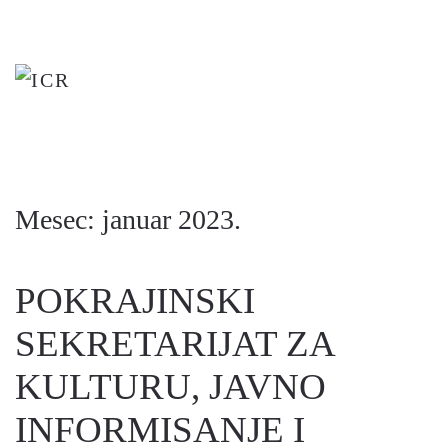
Skip
to
main
content
Mesec:
januar 2023.
POKRAJINSKI
SEKRETARIJAT ZA
KULTURU, JAVNO
INFORMISANJE I