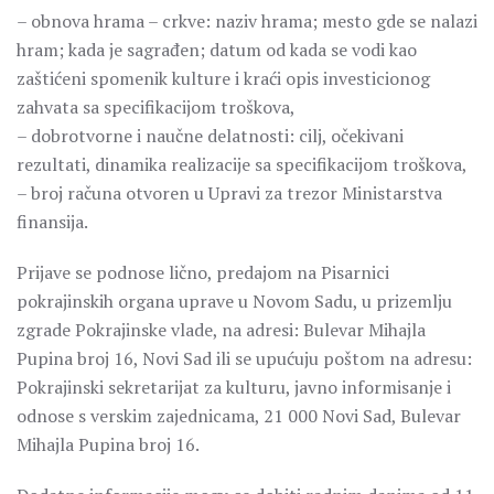
– obnova hrama – crkve: naziv hrama; mesto gde se nalazi
hram; kada je sagrađen; datum od kada se vodi kao
zaštićeni spomenik kulture i kraći opis investicionog
zahvata sa specifikacijom troškova,
– dobrotvorne i naučne delatnosti: cilj, očekivani
rezultati, dinamika realizacije sa specifikacijom troškova,
– broj računa otvoren u Upravi za trezor Ministarstva
finansija.
Prijave se podnose lično, predajom na Pisarnici
pokrajinskih organa uprave u Novom Sadu, u prizemlju
zgrade Pokrajinske vlade, na adresi: Bulevar Mihajla
Pupina broj 16, Novi Sad ili se upućuju poštom na adresu:
Pokrajinski sekretarijat za kulturu, javno informisanje i
odnose s verskim zajednicama, 21 000 Novi Sad, Bulevar
Mihajla Pupina broj 16.