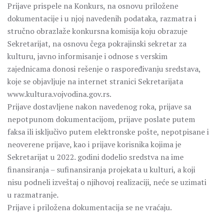
Prijave prispele na Konkurs, na osnovu priložene
dokumentacije i u njoj navedenih podataka, razmatra i
stručno obrazlaže konkursna komisija koju obrazuje
Sekretarijat, na osnovu čega pokrajinski sekretar za
kulturu, javno informisanje i odnose s verskim
zajednicama donosi rešenje o raspoređivanju sredstava,
koje se objavljuje na internet stranici Sekretarijata
www.kultura.vojvodina.gov.rs.
Prijave dostavljene nakon navedenog roka, prijave sa
nepotpunom dokumentacijom, prijave poslate putem
faksa ili isključivo putem elektronske pošte, nepotpisane i
neoverene prijave, kao i prijave korisnika kojima je
Sekretarijat u 2022. godini dodelio sredstva na ime
finansiranja – sufinansiranja projekata u kulturi, a koji
nisu podneli izveštaj o njihovoj realizaciji, neće se uzimati
u razmatranje.
Prijave i priložena dokumentacija se ne vraćaju.