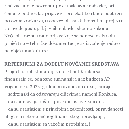
realizaciju nije pokrenut postupak javne nabavke, pri
čemu je podnosilac prijave za projekat koji bude odobren
po ovom konkursu, u obavezi da za aktivnosti na projektu,
sprovede postupak javnih nabavki, shodno zakonu.
Neće biti razmatrane prijave koje se odnose na izradu
projektno – tehničke dokumentacije za izvođenje radova
na objektima kulture.
KRITERIJUMI ZA DODELU NOVČANIH SREDSTAVA
Projekti u oblastima koji su predmet Konkursa i
finansiraju se, odnosno sufinansiraju iz budžeta AP
Vojvodine u 2023. godini po ovom konkursu, moraju:
– sadržinski da odgovaraju ciljevima i nameni Konkusa,
– da ispunjavaju opšte i posebne uslove Konkursa,
– da su usaglašeni s principima zakonitosti, opravdanosti
ulaganja i ekonomičnog finansijskog upravljanja,
– da su usaglašeni sa važećim propisima, i