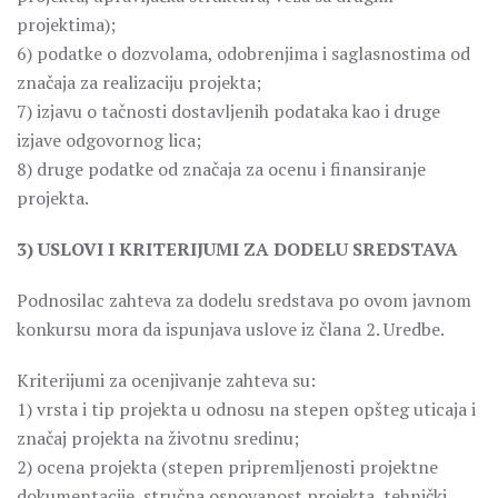
projektima);
6) podatke o dozvolama, odobrenjima i saglasnostima od
značaja za realizaciju projekta;
7) izjavu o tačnosti dostavljenih podataka kao i druge
izjave odgovornog lica;
8) druge podatke od značaja za ocenu i finansiranje
projekta.
3) USLOVI I KRITERIJUMI ZA DODELU SREDSTAVA
Podnosilac zahteva za dodelu sredstava po ovom javnom
konkursu mora da ispunjava uslove iz člana 2. Uredbe.
Kriterijumi za ocenjivanje zahteva su:
1) vrsta i tip projekta u odnosu na stepen opšteg uticaja i
značaj projekta na životnu sredinu;
2) ocena projekta (stepen pripremljenosti projektne
dokumentacije, stručna osnovanost projekta, tehnički