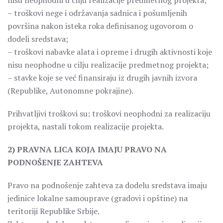
nisu neophodni u cilju realizacije predmetnog projekta;
– troškovi nege i održavanja sadnica i pošumljenih
površina nakon isteka roka definisanog ugovorom o
dodeli sredstava;
– troškovi nabavke alata i opreme i drugih aktivnosti koje
nisu neophodne u cilju realizacije predmetnog projekta;
– stavke koje se već finansiraju iz drugih javnih izvora
(Republike, Autonomne pokrajine).
Prihvatljivi troškovi su: troškovi neophodni za realizaciju
projekta, nastali tokom realizacije projekta.
2) PRAVNA LICA KOJA IMAJU PRAVO NA
PODNOŠENJE ZAHTEVA
Pravo na podnošenje zahteva za dodelu sredstava imaju
jedinice lokalne samouprave (gradovi i opštine) na
teritoriji Republike Srbije.