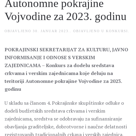
Autonomne pokrajine
Vojvodine za 2023. godinu
OBJAVLJENO
30. JANUAR 2023.
. OBJAVLJENO U
KONKURSI
.
POKRAJINSKI SEKRETARIJAT ZA KULTURU, JAVNO
INFORMISANJE I ODNOSE S VERSKIM
ZAJEDNICAMA – Konkurs za dodelu sredstava
crkvama i verskim zajednicama koje deluju na
teritoriji Autonomne pokrajine Vojvodine za 2023.
godinu
U skladu sa članom 4. Pokrajinske skupštinske odluke o
dodeli budžetskih sredstava crkvama i verskim
zajednicama, sredstva se odobravaju za sufinansiranje
obavljanja graditeljske, dobrotvorne i naučne delatnosti
registrovanih tradicionalnih crkava i verskih zajednica,