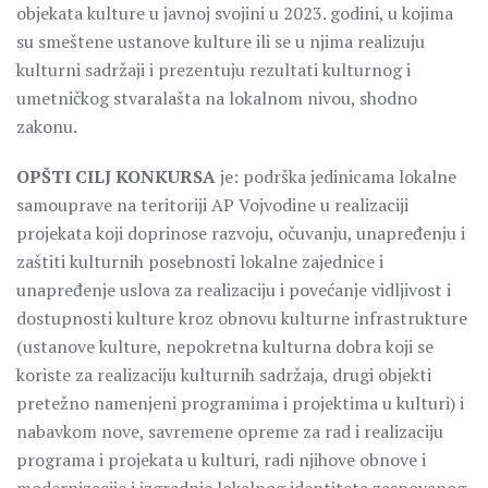
objekata kulture u javnoj svojini u 2023. godini, u kojima
su smeštene ustanove kulture ili se u njima realizuju
kulturni sadržaji i prezentuju rezultati kulturnog i
umetničkog stvaralašta na lokalnom nivou, shodno
zakonu.
OPŠTI CILJ KONKURSA
je: podrška jedinicama lokalne
samouprave na teritoriji AP Vojvodine u realizaciji
projekata koji doprinose razvoju, očuvanju, unapređenju i
zaštiti kulturnih posebnosti lokalne zajednice i
unapređenje uslova za realizaciju i povećanje vidljivost i
dostupnosti kulture kroz obnovu kulturne infrastrukture
(ustanove kulture, nepokretna kulturna dobra koji se
koriste za realizaciju kulturnih sadržaja, drugi objekti
pretežno namenjeni programima i projektima u kulturi) i
nabavkom nove, savremene opreme za rad i realizaciju
programa i projekata u kulturi, radi njihove obnove i