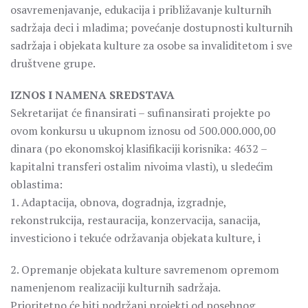
osavremenjavanje, edukacija i približavanje kulturnih
sadržaja deci i mladima; povećanje dostupnosti kulturnih
sadržaja i objekata kulture za osobe sa invaliditetom i sve
društvene grupe.
IZNOS I NAMENA SREDSTAVA
Sekretarijat će finansirati – sufinansirati projekte po
ovom konkursu u ukupnom iznosu od 500.000.000,00
dinara (po ekonomskoj klasifikaciji korisnika: 4632 –
kapitalni transferi ostalim nivoima vlasti), u sledećim
oblastima:
1. Adaptacija, obnova, dogradnja, izgradnje,
rekonstrukcija, restauracija, konzervacija, sanacija,
investiciono i tekuće održavanja objekata kulture, i
2. Opremanje objekata kulture savremenom opremom
namenjenom realizaciji kulturnih sadržaja.
Prioritetno će biti podržani projekti od posebnog