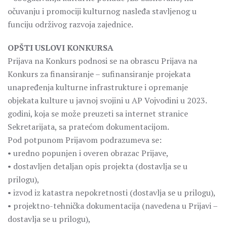
očuvanju i promociji kulturnog nasleđa stavljenog u
funciju održivog razvoja zajednice.
OPŠTI USLOVI KONKURSA
Prijava na Konkurs podnosi se na obrascu Prijava na
Konkurs za finansiranje – sufinansiranje projekata
unapređenja kulturne infrastrukture i opremanje
objekata kulture u javnoj svojini u AP Vojvodini u 2023.
godini, koja se može preuzeti sa internet stranice
Sekretarijata, sa pratećom dokumentacijom.
Pod potpunom Prijavom podrazumeva se:
• uredno popunjen i overen obrazac Prijave,
• dostavljen detaljan opis projekta (dostavlja se u
prilogu),
• izvod iz katastra nepokretnosti (dostavlja se u prilogu),
• projektno-tehnička dokumentacija (navedena u Prijavi –
dostavlja se u prilogu),