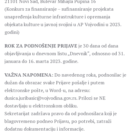
21101 Novi Sad, Bulevar Mihajla Pupina 16
(Konkurs za finansiranje – sufinansiranje projekata
unapređenja kulturne infrastrukture i opremanja
objekata kulture u javnoj svojini u AP Vojvodini u 2023.
godini)
ROK ZA PODNOŠENJE PRIJAVE
je 30 dana od dana
objavljivanja u dnevnom listu „Dnevnik“, odnosno od 31.
januara do 16. marta 2023. godine.
VAŽNA NAPOMENA:
Do navedenog roka, podnosilac je
dužan da obrazac svake Prijave pošalje i putem
elektronske pošte, u Word-u, na adresu:
dusica.juribasic@vojvodina.gov.rs. Prilozi se NE
dostavljaju u elektronskom obliku.
Sekretarijat zadržava pravo da od podnosilaca koji je
blagovremeno podneo Prijavu, po potrebi, zatraži
dodatnu dokumentaciju i informacije.