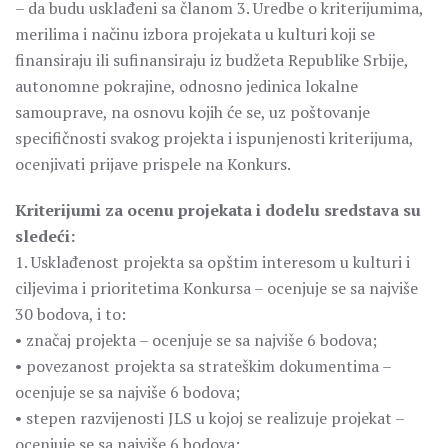
– da budu usklađeni sa članom 3. Uredbe o kriterijumima,
merilima i načinu izbora projekata u kulturi koji se
finansiraju ili sufinansiraju iz budžeta Republike Srbije,
autonomne pokrajine, odnosno jedinica lokalne
samouprave, na osnovu kojih će se, uz poštovanje
specifičnosti svakog projekta i ispunjenosti kriterijuma,
ocenjivati prijave prispele na Konkurs.
Kriterijumi za ocenu projekata i dodelu sredstava su
sledeći:
1. Usklađenost projekta sa opštim interesom u kulturi i
ciljevima i prioritetima Konkursa – ocenjuje se sa najviše
30 bodova, i to:
• značaj projekta – ocenjuje se sa najviše 6 bodova;
• povezanost projekta sa strateškim dokumentima –
ocenjuje se sa najviše 6 bodova;
• stepen razvijenosti JLS u kojoj se realizuje projekat –
ocenjuje se sa najviše 6 bodova;