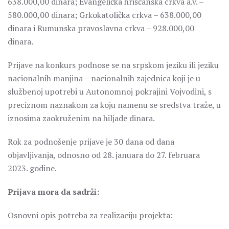
638.000,00 dinara; Evangelička hrišćanska crkva a.v. –
580.000,00 dinara; Grkokatolička crkva – 638.000,00
dinara i Rumunska pravoslavna crkva – 928.000,00
dinara.
Prijave na konkurs podnose se na srpskom jeziku ili jeziku
nacionalnih manjina – nacionalnih zajednica koji je u
službenoj upotrebi u Autonomnoj pokrajini Vojvodini, s
preciznom naznakom za koju namenu se sredstva traže, u
iznosima zaokruženim na hiljade dinara.
Rok za podnošenje prijave je 30 dana od dana
objavljivanja, odnosno od 28. januara do 27. februara
2023. godine.
Prijava mora da sadrži:
Osnovni opis potreba za realizaciju projekta: