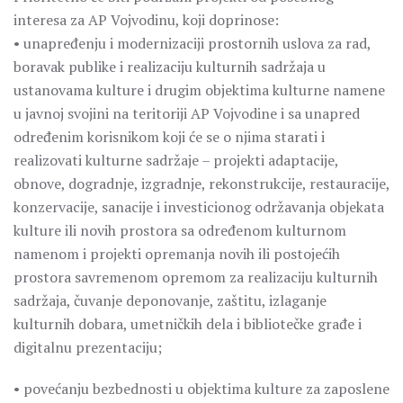
interesa za AP Vojvodinu, koji doprinose:
• unapređenju i modernizaciji prostornih uslova za rad,
boravak publike i realizaciju kulturnih sadržaja u
ustanovama kulture i drugim objektima kulturne namene
u javnoj svojini na teritoriji AP Vojvodine i sa unapred
određenim korisnikom koji će se o njima starati i
realizovati kulturne sadržaje – projekti adaptacije,
obnove, dogradnje, izgradnje, rekonstrukcije, restauracije,
konzervacije, sanacije i investicionog održavanja objekata
kulture ili novih prostora sa određenom kulturnom
namenom i projekti opremanja novih ili postojećih
prostora savremenom opremom za realizaciju kulturnih
sadržaja, čuvanje deponovanje, zaštitu, izlaganje
kulturnih dobara, umetničkih dela i bibliotečke građe i
digitalnu prezentaciju;
• povećanju bezbednosti u objektima kulture za zaposlene