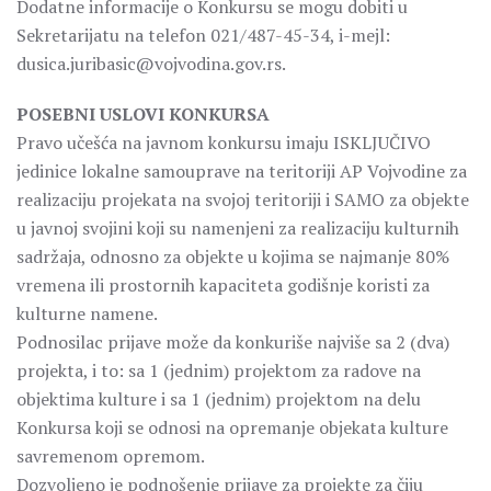
Dodatne informacije o Konkursu se mogu dobiti u
Sekretarijatu na telefon 021/487-45-34, i-mejl:
dusica.juribasic@vojvodina.gov.rs.
POSEBNI USLOVI KONKURSA
Pravo učešća na javnom konkursu imaju ISKLJUČIVO
jedinice lokalne samouprave na teritoriji AP Vojvodine za
realizaciju projekata na svojoj teritoriji i SAMO za objekte
u javnoj svojini koji su namenjeni za realizaciju kulturnih
sadržaja, odnosno za objekte u kojima se najmanje 80%
vremena ili prostornih kapaciteta godišnje koristi za
kulturne namene.
Podnosilac prijave može da konkuriše najviše sa 2 (dva)
projekta, i to: sa 1 (jednim) projektom za radove na
objektima kulture i sa 1 (jednim) projektom na delu
Konkursa koji se odnosi na opremanje objekata kulture
savremenom opremom.
Dozvoljeno je podnošenje prijave za projekte za čiju