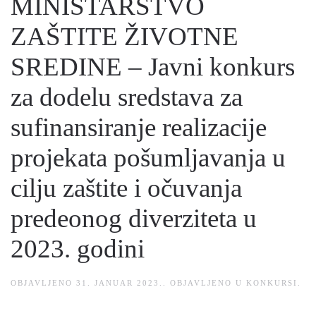
MINISTARSTVO
ZAŠTITE ŽIVOTNE
SREDINE – Javni konkurs
za dodelu sredstava za
sufinansiranje realizacije
projekata pošumljavanja u
cilju zaštite i očuvanja
predeonog diverziteta u
2023. godini
OBJAVLJENO
31. JANUAR 2023.
. OBJAVLJENO U
KONKURSI
.