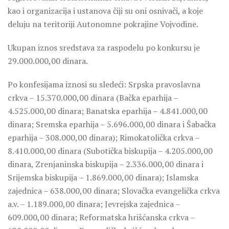
kao i organizacija i ustanova čiji su oni osnivači, a koje
deluju na teritoriji Autonomne pokrajine Vojvodine.
Ukupan iznos sredstava za raspodelu po konkursu je
29.000.000,00 dinara.
Po konfesijama iznosi su sledeći: Srpska pravoslavna
crkva – 15.370.000,00 dinara (Bačka eparhija –
4.525.000,00 dinara; Banatska eparhija – 4.841.000,00
dinara; Sremska eparhija – 5.696.000,00 dinara i Šabačka
eparhija – 308.000,00 dinara); Rimokatolička crkva –
8.410.000,00 dinara (Subotička biskupija – 4.205.000,00
dinara, Zrenjaninska biskupija – 2.336.000,00 dinara i
Srijemska biskupija – 1.869.000,00 dinara); Islamska
zajednica – 638.000,00 dinara; Slovačka evangelička crkva
a.v. – 1.189.000,00 dinara; Jevrejska zajednica –
609.000,00 dinara; Reformatska hrišćanska crkva –