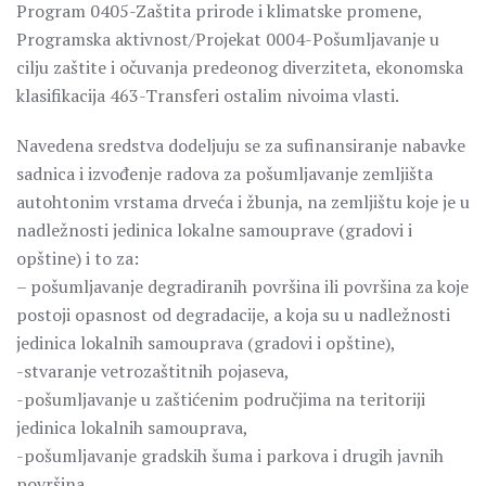
Program 0405-Zaštita prirode i klimatske promene,
Programska aktivnost/Projekat 0004-Pošumljavanje u
cilju zaštite i očuvanja predeonog diverziteta, ekonomska
klasifikacija 463-Transferi ostalim nivoima vlasti.
Navedena sredstva dodeljuju se za sufinansiranje nabavke
sadnica i izvođenje radova za pošumljavanje zemljišta
autohtonim vrstama drveća i žbunja, na zemljištu koje je u
nadležnosti jedinica lokalne samouprave (gradovi i
opštine) i to za:
– pošumljavanje degradiranih površina ili površina za koje
postoji opasnost od degradacije, a koja su u nadležnosti
jedinica lokalnih samouprava (gradovi i opštine),
-stvaranje vetrozaštitnih pojaseva,
-pošumljavanje u zaštićenim područjima na teritoriji
jedinica lokalnih samouprava,
-pošumljavanje gradskih šuma i parkova i drugih javnih
površina,