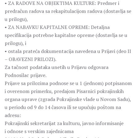
• ZA RADOVE NA OBJEKTIMA KULTURE: Predmer i
predračun radova sa rekapitulacijom radova (dostavlja se
u prilogu),
• ZA NABAVKU KAPITALNE OPREME: Detaljna
specifikacija potrebne kapitalne opreme (dostavlja se u
prilogu), i
• ostala prateća dokumentacija navedena u Prijavi (deo II
– OBAVEZNI PRILOZI).
Za tačnost podataka unetih u Prijavu odgovara
Podnosilac prijave.
Prijave sa prilozima podnose se u 1 (jednom) potpisanom
i overenom primerku, predajom Pisarnici pokrajinskih
organa uprave (zgrada Pokrajinske vlade u Novom Sadu),
u periodu od 9 do 14 časova ili se upućuju poštom na
adresu:
Pokrajinski sekretarijat za kulturu, javno informisanje
i odnose s verskim zajednicama