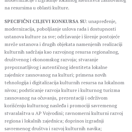
modernizacije i izgradnje lokalnog identiteta zasnovanog
na resursima u oblasti kulture.
SPECIFIČNI CILJEVI KONKURSA SU
: unapređenje,
modernizacija, poboljšanje uslova rada i dostupnosti
ustanova kulture za sve; održavanje i širenje postojeće
mreže ustanova i drugih objekata namenjenih realizaciji
kulturnih sadržaja kao razvojnog resursa regionalnog,
društvenog i ekonomskog razvoja; stvaranje
prepoznatljivog i autentičnog identiteta lokalne
zajednice zasnovanog na kulturi; primena novih
tehnologija i digitalizacija kulturnih resursa na lokalnom
nivou; podsticanje razvoja kulture i kulturnog turizma
zasnovanog na očuvanju, prezentaciji i održivom
korišćenju kulturnog nasleđa i promociji savremenog
stvaralaštva u AP Vojvodini; ravnomerni kulturni razvoj
regiona i lokalnih zajednica; doprinos izgradnji
savremenog društva i razvoj kulturnih navika;