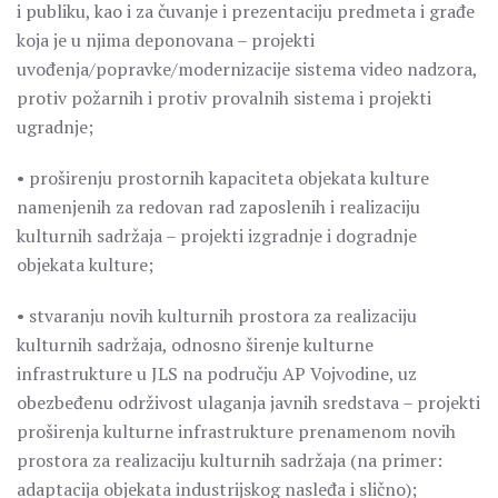
i publiku, kao i za čuvanje i prezentaciju predmeta i građe
koja je u njima deponovana – projekti
uvođenja/popravke/modernizacije sistema video nadzora,
protiv požarnih i protiv provalnih sistema i projekti
ugradnje;
• proširenju prostornih kapaciteta objekata kulture
namenjenih za redovan rad zaposlenih i realizaciju
kulturnih sadržaja – projekti izgradnje i dogradnje
objekata kulture;
• stvaranju novih kulturnih prostora za realizaciju
kulturnih sadržaja, odnosno širenje kulturne
infrastrukture u JLS na području AP Vojvodine, uz
obezbeđenu održivost ulaganja javnih sredstava – projekti
proširenja kulturne infrastrukture prenamenom novih
prostora za realizaciju kulturnih sadržaja (na primer:
adaptacija objekata industrijskog nasleđa i slično);