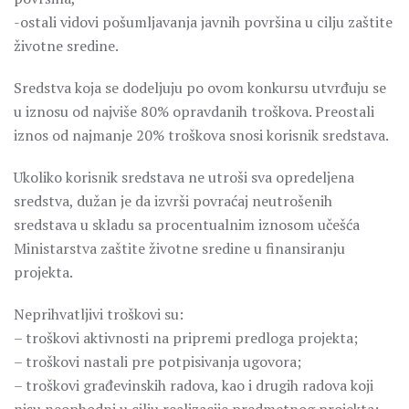
-ostali vidovi pošumljavanja javnih površina u cilju zaštite
životne sredine.
Sredstva koja se dodeljuju po ovom konkursu utvrđuju se
u iznosu od najviše 80% opravdanih troškova. Preostali
iznos od najmanje 20% troškova snosi korisnik sredstava.
Ukoliko korisnik sredstava ne utroši sva opredeljena
sredstva, dužan je da izvrši povraćaj neutrošenih
sredstava u skladu sa procentualnim iznosom učešća
Ministarstva zaštite životne sredine u finansiranju
projekta.
Neprihvatljivi troškovi su:
– troškovi aktivnosti na pripremi predloga projekta;
– troškovi nastali pre potpisivanja ugovora;
– troškovi građevinskih radova, kao i drugih radova koji