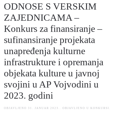
ODNOSE S VERSKIM
ZAJEDNICAMA –
Konkurs za finansiranje –
sufinansiranje projekata
unapređenja kulturne
infrastrukture i opremanja
objekata kulture u javnoj
svojini u AP Vojvodini u
2023. godini
OBJAVLJENO
31. JANUAR 2023.
. OBJAVLJENO U
KONKURSI
.