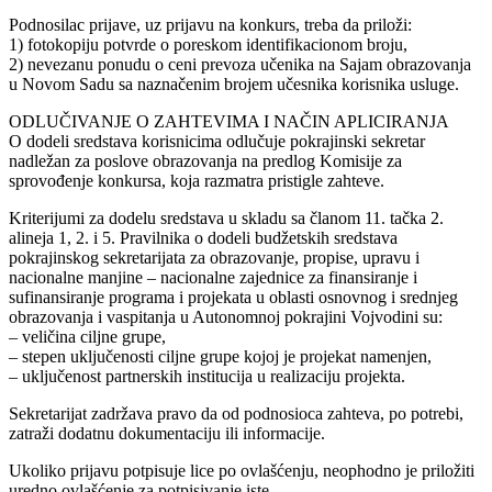
Podnosilac prijave, uz prijavu na konkurs, treba da priloži:
1) fotokopiju potvrde o poreskom identifikacionom broju,
2) nevezanu ponudu o ceni prevoza učenika na Sajam obrazovanja
u Novom Sadu sa naznačenim brojem učesnika korisnika usluge.
ODLUČIVANJE O ZAHTEVIMA I NAČIN APLICIRANJA
O dodeli sredstava korisnicima odlučuje pokrajinski sekretar
nadležan za poslove obrazovanja na predlog Komisije za
sprovođenje konkursa, koja razmatra pristigle zahteve.
Kriterijumi za dodelu sredstava u skladu sa članom 11. tačka 2.
alineja 1, 2. i 5. Pravilnika o dodeli budžetskih sredstava
pokrajinskog sekretarijata za obrazovanje, propise, upravu i
nacionalne manjine – nacionalne zajednice za finansiranje i
sufinansiranje programa i projekata u oblasti osnovnog i srednjeg
obrazovanja i vaspitanja u Autonomnoj pokrajini Vojvodini su:
– veličina ciljne grupe,
– stepen uključenosti ciljne grupe kojoj je projekat namenjen,
– uključenost partnerskih institucija u realizaciju projekta.
Sekretarijat zadržava pravo da od podnosioca zahteva, po potrebi,
zatraži dodatnu dokumentaciju ili informacije.
Ukoliko prijavu potpisuje lice po ovlašćenju, neophodno je priložiti
uredno ovlašćenje za potpisivanje iste.