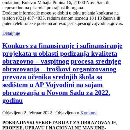
omladinu, Bulevar Mihajla Pupina 16, 21000 Novi Sad, ili
neposredno na pisarnici pokrajinskih organa.
Dodatne informacije mogu se dobiti u toku trajanja konkursa na
telefon (021) 487-4835, radnim danom između 10 i 13 časova ili
putem elektronske pošte na adresu: jasna.pesic@vojvodina.gov.rs.
Detaljnije
Konkurs za finansiranje i sufinansiranje
projekata u oblasti podizanja kvaliteta
obrazovno – vaspitnog procesa srednjeg
obrazovanja – troškovi organizovanog
prevoza učenika srednjih škola sa
sedištem u AP Vojvodini na sajam
obrazovanja u Novom Sadu za 2022.
godinu
Objavljeno
2. februar 2022.
. Objavljeno u
Konkursi
.
POKRAJINSKI SEKRETARIJAT ZA OBRAZOVANJE,
PROPISE, UPRAVU I NACIONALNE MANJINE-