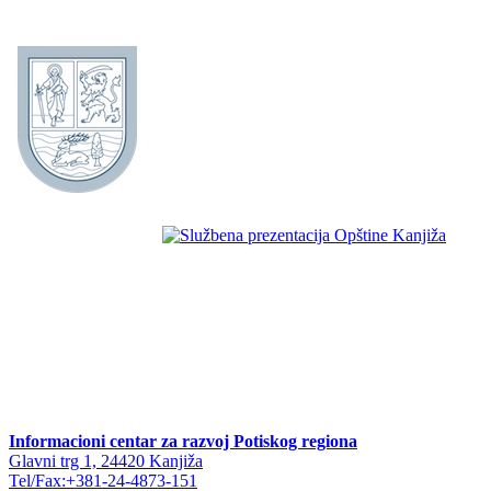
Informacioni centar za razvoj Potiskog regiona
Glavni trg 1, 24420 Kanjiža
Tel/Fax:+381-24-4873-151