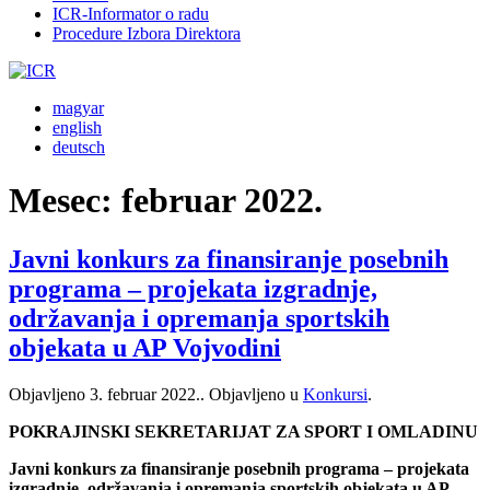
ICR-Informator o radu
Procedure Izbora Direktora
magyar
english
deutsch
Mesec:
februar 2022.
Javni konkurs za finansiranje posebnih
programa – projekata izgradnje,
održavanja i opremanja sportskih
objekata u AP Vojvodini
Objavljeno
3. februar 2022.
. Objavljeno u
Konkursi
.
POKRAJINSKI SEKRETARIJAT ZA SPORT I OMLADINU
Javni konkurs za finansiranje posebnih programa – projekata
izgradnje, održavanja i opremanja sportskih objekata u AP