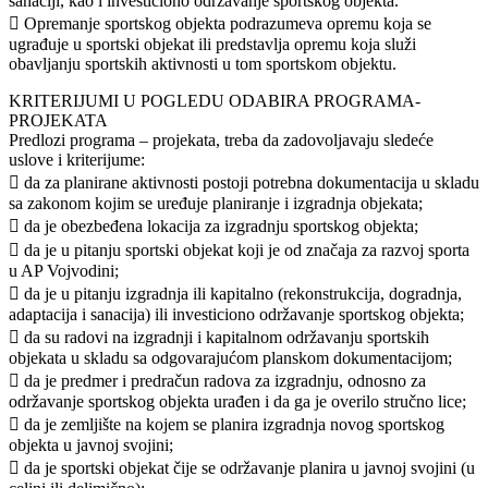
sanaciji, kao i investiciono održavanje sportskog objekta.
 Opremanje sportskog objekta podrazumeva opremu koja se
ugrađuje u sportski objekat ili predstavlja opremu koja služi
obavljanju sportskih aktivnosti u tom sportskom objektu.
KRITERIJUMI U POGLEDU ODABIRA PROGRAMA-
PROJEKATA
Predlozi programa – projekata, treba da zadovoljavaju sledeće
uslove i kriterijume:
 da za planirane aktivnosti postoji potrebna dokumentacija u skladu
sa zakonom kojim se uređuje planiranje i izgradnja objekata;
 da je obezbeđena lokacija za izgradnju sportskog objekta;
 da je u pitanju sportski objekat koji je od značaja za razvoj sporta
u AP Vojvodini;
 da je u pitanju izgradnja ili kapitalno (rekonstrukcija, dogradnja,
adaptacija i sanacija) ili investiciono održavanje sportskog objekta;
 da su radovi na izgradnji i kapitalnom održavanju sportskih
objekata u skladu sa odgovarajućom planskom dokumentacijom;
 da je predmer i predračun radova za izgradnju, odnosno za
održavanje sportskog objekta urađen i da ga je overilo stručno lice;
 da je zemljište na kojem se planira izgradnja novog sportskog
objekta u javnoj svojini;
 da je sportski objekat čije se održavanje planira u javnoj svojini (u