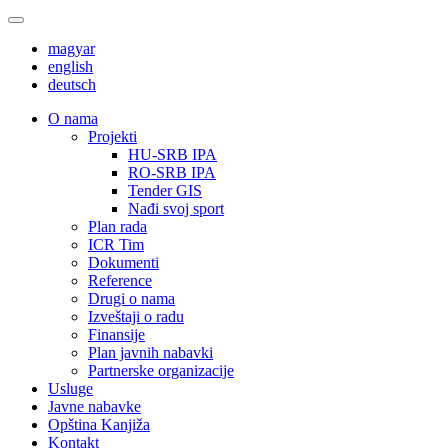
magyar
english
deutsch
О nama
Projekti
HU-SRB IPA
RO-SRB IPA
Tender GIS
Nađi svoj sport
Plan rada
ICR Tim
Dokumenti
Reference
Drugi o nama
Izveštaji o radu
Finansije
Plan javnih nabavki
Partnerske organizacije
Usluge
Javne nabavke
Opština Kanjiža
Kontakt