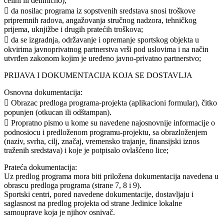
celini ili delimično);
 da nosilac programa iz sopstvenih sredstava snosi troškove
pripremnih radova, angažovanja stručnog nadzora, tehničkog
prijema, uknjižbe i drugih pratećih troškova;
 da se izgradnja, održavanje i opremanje sportskog objekta u
okvirima javnoprivatnog partnerstva vrši pod uslovima i na način
utvrđen zakonom kojim je uređeno javno-privatno partnerstvo;
PRIJAVA I DOKUMENTACIJA KOJA SE DOSTAVLJA
Osnovna dokumentacija:
 Obrazac predloga programa-projekta (aplikacioni formular), čitko
popunjen (otkucan ili odštampan).
 Propratno pismo u kome su navedene najosnovnije informacije o
podnosiocu i predloženom programu-projektu, sa obrazloženjem
(naziv, svrha, cilj, značaj, vremensko trajanje, finansijski iznos
traženih sredstava) i koje je potpisalo ovlašćeno lice;
Prateća dokumentacija:
Uz predlog programa mora biti priložena dokumentacija navedena u
obrascu predloga programa (strane 7, 8 i 9).
Sportski centri, pored navedene dokumentacije, dostavljaju i
saglasnost na predlog projekta od strane Jedinice lokalne
samouprave koja je njihov osnivač.