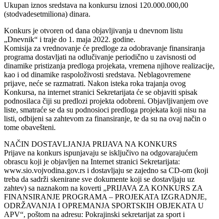
Ukupan iznos sredstava na konkursu iznosi 120.000.000,00
(stodvadesetmiliona) dinara.
Konkurs je otvoren od dana objavljivanja u dnevnom listu
„Dnevnik“ i traje do 1. maja 2022. godine.
Komisija za vrednovanje će predloge za odobravanje finansiranja
programa dostavljati na odlučivanje periodično u zavisnosti od
dinamike pristizanja predloga projekata, vremena njihove realizacije,
kao i od dinamike raspoloživosti sredstava. Neblagovremene
prijave, neće se razmatrati. Nakon isteka roka trajanja ovog
Konkursa, na internet stranici Sekretarijata će se objaviti spisak
podnosilaca čiji su predlozi projekta odobreni. Objavljivanjem ove
liste, smatraće se da su podnosioci predloga projekata koji nisu na
listi, odbijeni sa zahtevom za finansiranje, te da su na ovaj način o
tome obavešteni.
NAČIN DOSTAVLJANJA PRIJAVA NA KONKURS
Prijave na konkurs ispunjavaju se isključivo na odgovarajućem
obrascu koji je objavljen na Internet stranici Sekretarijata:
www.sio.vojvodina.gov.rs i dostavljaju se zajedno sa CD-om (koji
treba da sadrži skenirane sve dokumente koji se dostavljaju uz
zahtev) sa naznakom na koverti „PRIJAVA ZA KONKURS ZA
FINANSIRANJE PROGRAMA – PROJEKATA IZGRADNJE,
ODRŽAVANJA I OPREMANJA SPORTSKIH OBJEKATA U
APV“, poštom na adresu: Pokrajinski sekretarijat za sport i