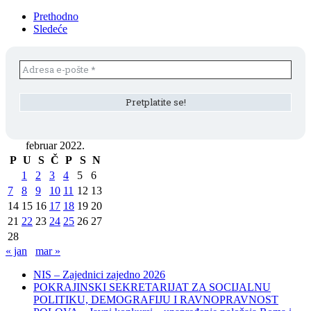
Prethodno
Sledeće
februar 2022.
P
U
S
Č
P
S
N
1
2
3
4
5
6
7
8
9
10
11
12
13
14
15
16
17
18
19
20
21
22
23
24
25
26
27
28
« jan
mar »
NIS – Zajednici zajedno 2026
POKRAJINSKI SEKRETARIJAT ZA SOCIJALNU
POLITIKU, DEMOGRAFIJU I RAVNOPRAVNOST