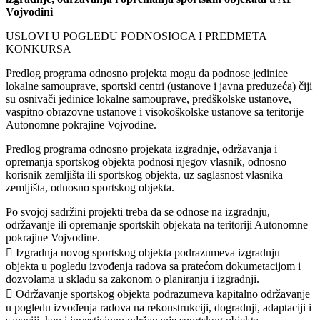
Vojvodini
USLOVI U POGLEDU PODNOSIOCA I PREDMETA
KONKURSA
Predlog programa odnosno projekta mogu da podnose jedinice
lokalne samouprave, sportski centri (ustanove i javna preduzeća) čiji
su osnivači jedinice lokalne samouprave, predškolske ustanove,
vaspitno obrazovne ustanove i visokoškolske ustanove sa teritorije
Autonomne pokrajine Vojvodine.
Predlog programa odnosno projekata izgradnje, održavanja i
opremanja sportskog objekta podnosi njegov vlasnik, odnosno
korisnik zemljišta ili sportskog objekta, uz saglasnost vlasnika
zemljišta, odnosno sportskog objekta.
Po svojoj sadržini projekti treba da se odnose na izgradnju,
održavanje ili opremanje sportskih objekata na teritoriji Autonomne
pokrajine Vojvodine.
 Izgradnja novog sportskog objekta podrazumeva izgradnju
objekta u pogledu izvođenja radova sa pratećom dokumetacijom i
dozvolama u skladu sa zakonom o planiranju i izgradnji.
 Održavanje sportskog objekta podrazumeva kapitalno održavanje
u pogledu izvođenja radova na rekonstrukciji, dogradnji, adaptaciji i