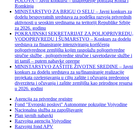
POLOVA – Javni konkursi – unapređenje položaja Roma i
Romkinja
MINISTARSTVO ZA BRIGU O SELU – Javni konkurs za
dodelu bespovratnih sredstava za podršku razvoja privrednih
aktivnosti u seoskim sredinama na teritoriji Republike Srbije
za 2026. godinu
POKRAJINSKI SEKRETARIJAT ZA POLJOPRIVREDU,
VODOPRIVREDU I ŠUMARSTVO – Konkurs za dodelu
sredstava za finansiranje intenziviranja korišćenja
poljoprivrednog zemljišta kojim raspolažu poljoprivredne
stručne službe , poljoprivredne stručne i savetodavne službe i
iri tamiš ‒ putem nabavke opreme
MINISTARSTVO ZAŠTITE ŽIVOTNE SREDINE – Javni
konkurs za dodelu sredstava za su/finansiranje realizacije
projekata ozelenjavanja u cilju zaštite i očuvanja predeonog
diverziteta i očuvanja i zaštite zemljišta kao prirodnog resursa
u 2026. godini
Agencija za privredne registre
Fond "Evropski poslovi" Autonomne pokrajine Vojvodine
Nacionalna služba za zapošljavanje
Plan javnih nabavki
Razvojna agencija Vojvodine
Razvojni fond APV