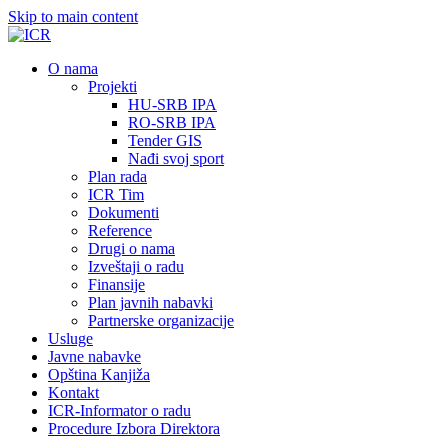
Skip to main content
О nama
Projekti
HU-SRB IPA
RO-SRB IPA
Tender GIS
Nađi svoj sport
Plan rada
ICR Tim
Dokumenti
Reference
Drugi o nama
Izveštaji o radu
Finansije
Plan javnih nabavki
Partnerske organizacije
Usluge
Javne nabavke
Opština Kanjiža
Kontakt
ICR-Informator o radu
Procedure Izbora Direktora