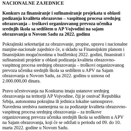
NACIONALNE ZAJEDNICE
Konkurs za finansiranje i sufinansiranje projekata u oblasti
podizanja kvaliteta obrazovno – vaspitnog procesa srednjeg
obrazovanja – troškovi organizovanog prevoza učenika
srednjih škola sa sedištem u AP Vojvodini na sajam
obrazovanja u Novom Sadu za 2022. godinu
Pokrajinski sekretarijat za obrazovanje, propise, upravu i nacionalne
manjine-nacionale zajednice će, u skladu sa Finansijskim planom i
finansijskim mogućnostima u budžetskoj 2022. godini, finansirati i
sufinansirati projekte u oblasti podizanja kvaliteta obrazovno-
vaspitnog procesa srednjeg obrazovanja – troškovi organizovanog
prevoza učenika srednjih škola sa sedištem u APV na Sajam
obrazovanja u Novom Sadu, za 2022. godinu u uznosu od
2.000.000,00 dinara.
Pravo učestvovanja na Konkursu imaju ustanove srednjeg
obrazovanja na teritoriji AP Vojvodine, čiji je osnivač Republika
Srbija, autonomna pokrajina ili jedinica lokalne samouprave.
Navedena sredstva namenjena su za podizanje kvaliteta obrazovno-
vaspitnog procesa srednjeg obrazovanja – za troškove
organizovanog prevoza učenika srednjih škola sa sedištem u APV
na Sajam obrazovanja, koji će se održati u periodu od 09. do 10.
marta 2022. godine u Novom Sadu.