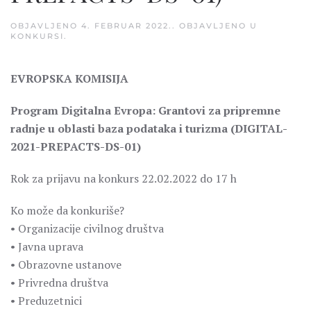
OBJAVLJENO
4. FEBRUAR 2022.
. OBJAVLJENO U
KONKURSI
.
EVROPSKA KOMISIJA
Program Digitalna Evropa: Grantovi za pripremne
radnje u oblasti baza podataka i turizma (DIGITAL-
2021-PREPACTS-DS-01)
Rok za prijavu na konkurs 22.02.2022 do 17 h
Ko može da konkuriše?
• Organizacije civilnog društva
• Javna uprava
• Obrazovne ustanove
• Privredna društva
• Preduzetnici