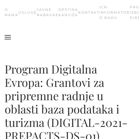
ICR-
PR
О
JAVNE
OPŠTINA
USLUGE
KONTAKT
INFORMATOR
IZB
Skip
NAMA
NABAVKE
KANJIŽA
O RADU
DIR
to
main
content
Program Digitalna
Evropa: Grantovi za
pripremne radnje u
oblasti baza podataka i
turizma (DIGITAL-2021-
PREPACTS-DS-01)