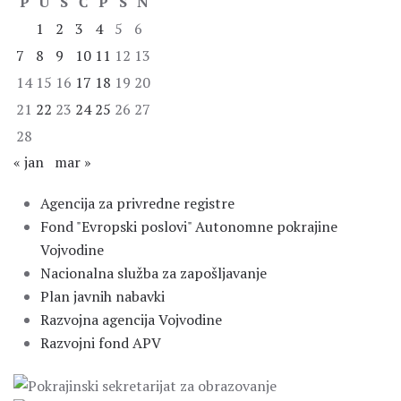
P
U
S
Č
P
S
N
1
2
3
4
5
6
7
8
9
10
11
12
13
14
15
16
17
18
19
20
21
22
23
24
25
26
27
28
« jan
mar »
Agencija za privredne registre
Fond "Evropski poslovi" Autonomne pokrajine
Vojvodine
Nacionalna služba za zapošljavanje
Plan javnih nabavki
Razvojna agencija Vojvodine
Razvojni fond APV