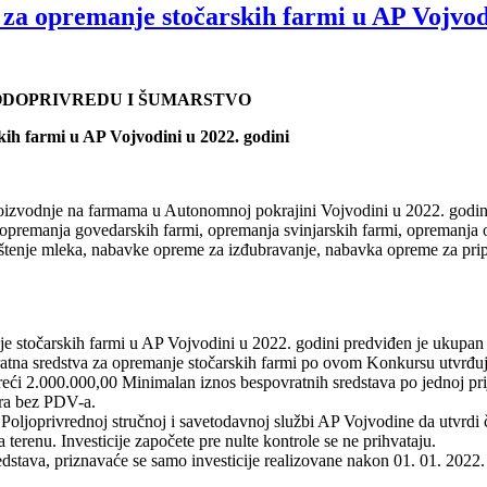
za opremanje stočarskih farmi u AP Vojvodi
VODOPRIVREDU I ŠUMARSTVO
ih farmi u AP Vojvodini u 2022. godini
proizvodnje na farmama u Autonomnoj pokrajini Vojvodini u 2022. godin
 opremanja govedarskih farmi, opremanja svinjarskih farmi, opremanja 
tenje mleka, nabavke opreme za izđubravanje, nabavka opreme za pripr
je stočarskih farmi u AP Vojvodini u 2022. godini predviđen je ukupan
vratna sredstva za opremanje stočarskih farmi po ovom Konkursu utvrđuju
eći 2.000.000,00 Minimalan iznos bespovratnih sredstava po jednoj prij
nara bez PDV-a.
oži Poljoprivrednoj stručnoj i savetodavnoj službi AP Vojvodine da
enu. Investicije započete pre nulte kontrole se ne prihvataju.
edstava, priznavaće se samo investicije realizovane nakon 01. 01. 2022.