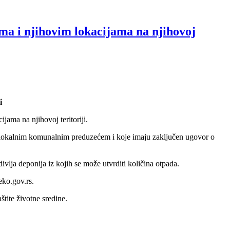
ma i njihovim lokacijama na njihovoj
i
jama na njihovoj teritoriji.
sa lokalnim komunalnim preduzećem i koje imaju zaključen ugovor o
ivlja deponija iz kojih se može utvrditi količina otpada.
eko.gov.rs.
tite životne sredine.