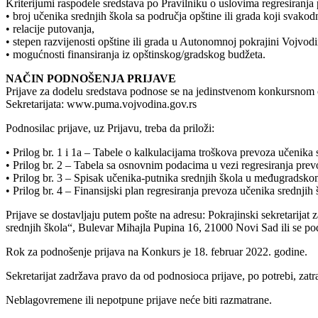
Kriterijumi raspodele sredstava po Pravilniku o uslovima regresiranja
• broj učenika srednjih škola sa područja opštine ili grada koji svak
• relacije putovanja,
• stepen razvijenosti opštine ili grada u Autonomnoj pokrajini Vojvod
• mogućnosti finansiranja iz opštinskog/gradskog budžeta.
NAČIN PODNOŠENJA PRIJAVE
Prijave za dodelu sredstava podnose se na jedinstvenom konkursnom o
Sekretarijata: www.puma.vojvodina.gov.rs
Podnosilac prijave, uz Prijavu, treba da priloži:
• Prilog br. 1 i 1a – Tabele o kalkulacijama troškova prevoza učenika 
• Prilog br. 2 – Tabela sa osnovnim podacima u vezi regresiranja prev
• Prilog br. 3 – Spisak učenika-putnika srednjih škola u međugradsko
• Prilog br. 4 – Finansijski plan regresiranja prevoza učenika srednji
Prijave se dostavljaju putem pošte na adresu: Pokrajinski sekretarija
srednjih škola“, Bulevar Mihajla Pupina 16, 21000 Novi Sad ili se p
Rok za podnošenje prijava na Konkurs je 18. februar 2022. godine.
Sekretarijat zadržava pravo da od podnosioca prijave, po potrebi, zat
Neblagovremene ili nepotpune prijave neće biti razmatrane.