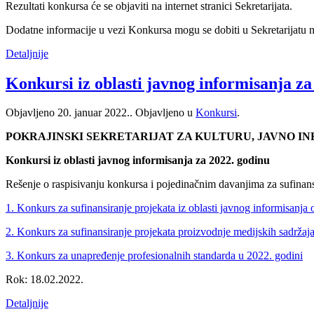
Rezultati konkursa će se objaviti na internet stranici Sekretarijata.
Dodatne informacije u vezi Konkursa mogu se dobiti u Sekretarijatu 
Detaljnije
Konkursi iz oblasti javnog informisanja za
Objavljeno
20. januar 2022.
. Objavljeno u
Konkursi
.
POKRAJINSKI SEKRETARIJAT ZA KULTURU, JAVNO I
Konkursi iz oblasti javnog informisanja za 2022. godinu
Rešenje o raspisivanju konkursa i pojedinačnim davanjima za sufinansi
1. Konkurs za sufinansiranje projekata iz oblasti javnog informisanja 
2. Konkurs za sufinansiranje projekata proizvodnje medijskih sadržaja
3. Konkurs za unapređenje profesionalnih standarda u 2022. godini
Rok: 18.02.2022.
Detaljnije