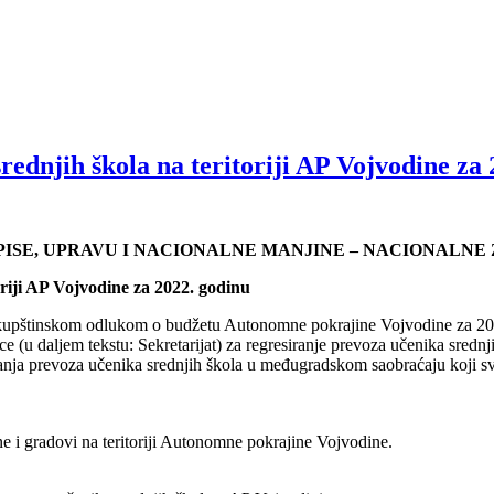
ednjih škola na teritoriji AP Vojvodine za 
PISE, UPRAVU I NACIONALNE MANJINE – NACIONALNE
oriji AP Vojvodine za 2022. godinu
skupštinskom odlukom o budžetu Autonomne pokrajine Vojvodine za 202
ce (u daljem tekstu: Sekretarijat) za regresiranje prevoza učenika sred
siranja prevoza učenika srednjih škola u međugradskom saobraćaju koji 
ne i gradovi na teritoriji Autonomne pokrajine Vojvodine.