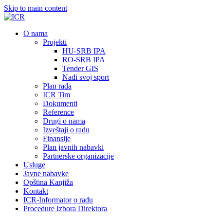
Skip to main content
О nama
Projekti
HU-SRB IPA
RO-SRB IPA
Tender GIS
Nađi svoj sport
Plan rada
ICR Tim
Dokumenti
Reference
Drugi o nama
Izveštaji o radu
Finansije
Plan javnih nabavki
Partnerske organizacije
Usluge
Javne nabavke
Opština Kanjiža
Kontakt
ICR-Informator o radu
Procedure Izbora Direktora