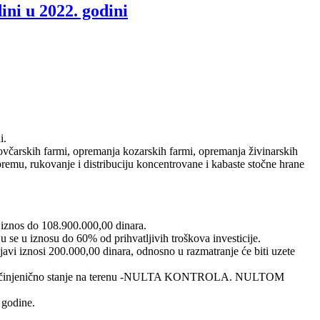
ni u 2022. godini
i.
ovčarskih farmi, opremanja kozarskih farmi, opremanja živinarskih
emu, rukovanje i distribuciju koncentrovane i kabaste stočne hrane
 iznos do 108.900.000,00 dinara.
 se u iznosu do 60% od prihvatljivih troškova investicije.
avi iznosi 200.000,00 dinara, odnosno u razmatranje će biti uzete
 utvrdi činjenično stanje na terenu -NULTA KONTROLA. NULTOM
 godine.