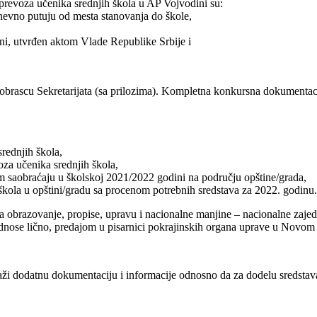
 prevoza učenika srednjih škola u AP Vojvodini su:
odnevno putuju od mesta stanovanja do škole,
ini, utvrđen aktom Vlade Republike Srbije i
brascu Sekretarijata (sa prilozima). Kompletna konkursna dokumentaci
srednjih škola,
oza učenika srednjih škola,
m saobraćaju u školskoj 2021/2022 godini na području opštine/grada,
h škola u opštini/gradu sa procenom potrebnih sredstava za 2022. godinu.
t za obrazovanje, propise, upravu i nacionalne manjine – nacionalne za
odnose lično, predajom u pisarnici pokrajinskih organa uprave u Novom 
raži dodatnu dokumentaciju i informacije odnosno da za dodelu sredstav