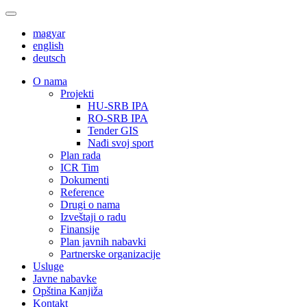
magyar
english
deutsch
О nama
Projekti
HU-SRB IPA
RO-SRB IPA
Tender GIS
Nađi svoj sport
Plan rada
ICR Tim
Dokumenti
Reference
Drugi o nama
Izveštaji o radu
Finansije
Plan javnih nabavki
Partnerske organizacije
Usluge
Javne nabavke
Opština Kanjiža
Kontakt