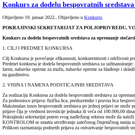
Konkurs za dodelu bespovratnih sredstava 
Objavljeno
19. januar 2022.
. Objavljeno u
Konkursi
.
POKRAJINSKI SEKRETARIJAT ZA POLJOPRIVREDU, 
Konkurs za dodelu bespovratnih sredstava za opremanje stočarsk
1. CILJ I PREDMET KONKURSA
Cilj Konkursa je povećanje efikasnosti, konkurentnosti i održivosti 
Predmet konkursa je dodela bespovratnih sredstava za sufinansiranje:
farmi, nabavke opreme za mužu, nabavke opreme za hlađenje i skladiš
na gazdinstvu.
2. VISINA I NAMENA PODSTICAJNIH SREDSTAVA
Za realizaciju Konkursa za dodelu bespovratnih sredstava za opreman
Za podnosioce prijava: fizička lica, preduzetnike i pravna lica bespo
Maksimalan iznos bespovratnih sredstava po jednoj prijavi ne može pr
prijave čija je vrednost investicije jednaka ili veća od 100.000,00 di
Pokrajinski sekretarijat putem svog nadležnog sektora može da nal
KONTROLOM se smatra utvrđivanje zatečenog činjeničnog stanja na ter
Prilikom razmatranja podnetih prijava za ostvarivanje bespovratnih sr