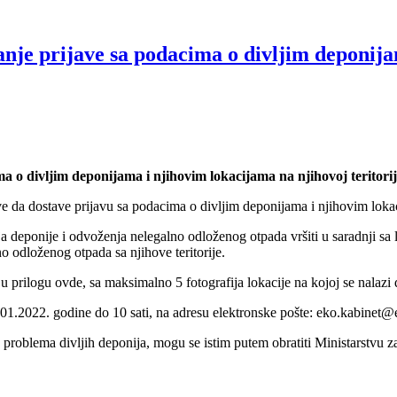
nje prijave sa podacima o divljim deponija
 o divljim deponijama i njihovim lokacijama na njihovoj teritorij
e da dostave prijavu sa podacima o divljim deponijama i njihovim lokaci
a deponije i odvoženja nelegalno odloženog otpada vršiti u saradnji 
o odloženog otpada sa njihove teritorije.
u prilogu ovde, sa maksimalno 5 fotografija lokacije na kojoj se nalazi d
1.2022. godine do 10 sati, na adresu elektronske pošte: eko.kabinet@
oblema divljih deponija, mogu se istim putem obratiti Ministarstvu zaš