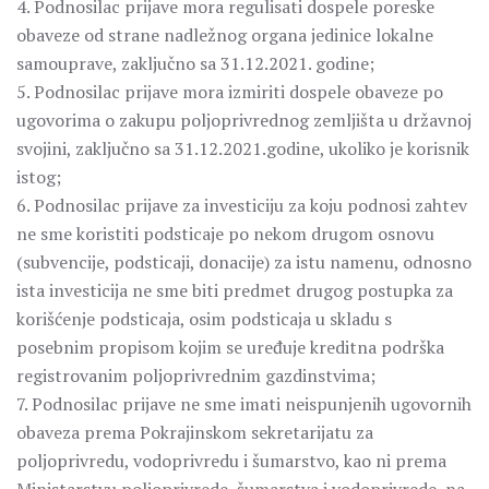
4. Podnosilac prijave mora regulisati dospele poreske
obaveze od strane nadležnog organa jedinice lokalne
samouprave, zaključno sa 31.12.2021. godine;
5. Podnosilac prijave mora izmiriti dospele obaveze po
ugovorima o zakupu poljoprivrednog zemljišta u državnoj
svojini, zaključno sa 31.12.2021.godine, ukoliko je korisnik
istog;
6. Podnosilac prijave za investiciju za koju podnosi zahtev
ne sme koristiti podsticaje po nekom drugom osnovu
(subvencije, podsticaji, donacije) za istu namenu, odnosno
ista investicija ne sme biti predmet drugog postupka za
korišćenje podsticaja, osim podsticaja u skladu s
posebnim propisom kojim se uređuje kreditna podrška
registrovanim poljoprivrednim gazdinstvima;
7. Podnosilac prijave ne sme imati neispunjenih ugovornih
obaveza prema Pokrajinskom sekretarijatu za
poljoprivredu, vodoprivredu i šumarstvo, kao ni prema