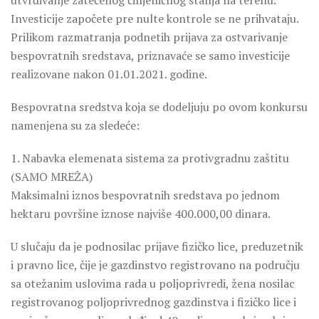
utvrđivanje zatečenog činjeničnog stanja na terenu.
Investicije započete pre nulte kontrole se ne prihvataju.
Prilikom razmatranja podnetih prijava za ostvarivanje
bespovratnih sredstava, priznavaće se samo investicije
realizovane nakon 01.01.2021. godine.
Bespovratna sredstva koja se dodeljuju po ovom konkursu
namenjena su za sledeće:
1. Nabavka elemenata sistema za protivgradnu zaštitu
(SAMO MREŽA)
Maksimalni iznos bespovratnih sredstava po jednom
hektaru površine iznose najviše 400.000,00 dinara.
U slučaju da je podnosilac prijave fizičko lice, preduzetnik
i pravno lice, čije je gazdinstvo registrovano na području
sa otežanim uslovima rada u poljoprivredi, žena nosilac
registrovanog poljoprivrednog gazdinstva i fizičko lice i