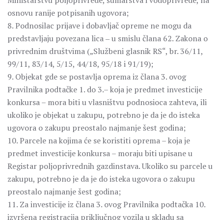
Ministarstvu poljoprivrede, šumarstva i vodoprivrede, na
osnovu ranije potpisanih ugovora;
8. Podnosilac prijave i dobavljač opreme ne mogu da
predstavljaju povezana lica ‒ u smislu člana 62. Zakona o
privrednim društvima („Službeni glasnik RS“, br. 36/11,
99/11, 83/14, 5/15, 44/18, 95/18 i 91/19);
9. Objekat gde se postavlja oprema iz člana 3. ovog
Pravilnika podtačke 1. do 3.– koja je predmet investicije
konkursa – mora biti u vlasništvu podnosioca zahteva, ili
ukoliko je objekat u zakupu, potrebno je da je do isteka
ugovora o zakupu preostalo najmanje šest godina;
10. Parcele na kojima će se koristiti oprema – koja je
predmet investicije konkursa – moraju biti upisane u
Registar poljoprivrednih gazdinstava. Ukoliko su parcele u
zakupu, potrebno je da je do isteka ugovora o zakupu
preostalo najmanje šest godina;
11. Za investicije iz člana 3. ovog Pravilnika podtačka 10.
izvršena registracija priključnog vozila u skladu sa