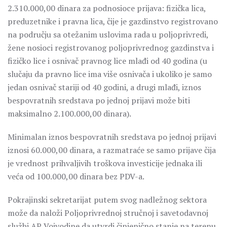
2.310.000,00 dinara za podnosioce prijava: fizička lica,
preduzetnike i pravna lica, čije je gazdinstvo registrovano
na području sa otežanim uslovima rada u poljoprivredi,
žene nosioci registrovanog poljoprivrednog gazdinstva i
fizičko lice i osnivač pravnog lice mlađi od 40 godina (u
slučaju da pravno lice ima više osnivača i ukoliko je samo
jedan osnivač stariji od 40 godini, a drugi mlađi, iznos
bespovratnih sredstava po jednoj prijavi može biti
maksimalno 2.100.000,00 dinara).
Minimalan iznos bespovratnih sredstava po jednoj prijavi
iznosi 60.000,00 dinara, a razmatraće se samo prijave čija
je vrednost prihvaljivih troškova investicije jednaka ili
veća od 100.000,00 dinara bez PDV-a.
Pokrajinski sekretarijat putem svog nadležnog sektora
može da naloži Poljoprivrednoj stručnoj i savetodavnoj
službi AP Vojvodine da utvrdi činjenično stanje na terenu