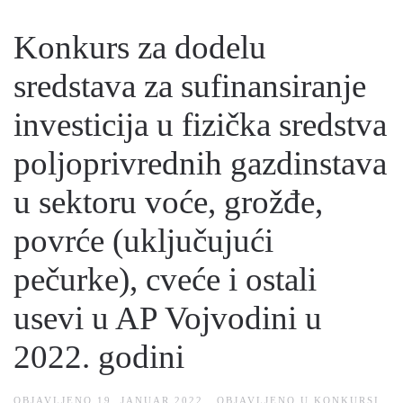
Konkurs za dodelu
sredstava za sufinansiranje
investicija u fizička sredstva
poljoprivrednih gazdinstava
u sektoru voće, grožđe,
povrće (uključujući
pečurke), cveće i ostali
usevi u AP Vojvodini u
2022. godini
OBJAVLJENO
19. JANUAR 2022.
. OBJAVLJENO U
KONKURSI
.