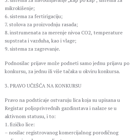
5. sistema za navodnjavanje „kap po kap”, sistema za
mikrokišenje;
6. sistema za fertirigaciju;
7. stolova za proizvodnju rasada;
8. instrumenata za merenje nivoa CO2, temperature
supstrata i vazduha, kao i vlage;
9. sistema za zagrevanje.
Podnosilac prijave može podneti samo jednu prijavu po
konkursu, za jednu ili više tačaka u okviru konkursa.
3. PRAVO UČEŠĆA NA KONKURSU
Pravo na podsticaje ostvaruju lica koja su upisana u
Registar poljoprivrednih gazdinstava i nalaze se u
aktivnom statusu, i to:
1. fizičko lice:
– nosilac registrovanog komercijalnog porodičnog