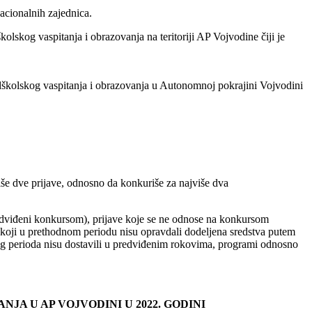
nacionalnih zajednica.
olskog vaspitanja i obrazovanja na teritoriji AP Vojvodine čiji je
predškolskog vaspitanja i obrazovanja u Autonomnoj pokrajini Vojvodini
še dve prijave, odnosno da konkuriše za najviše dva
redviđeni konkursom), prijave koje se ne odnose na konkursom
a koji u prethodnom periodu nisu opravdali dodeljena sredstva putem
rsnog perioda nisu dostavili u predviđenim rokovima, programi odnosno
JA U AP VOJVODINI U 2022. GODINI