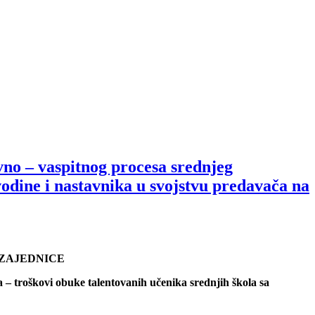
ovno – vaspitnog procesa srednjeg
vodine i nastavnika u svojstvu predavača na
 ZAJEDNICE
a – troškovi obuke talentovanih učenika srednjih škola sa