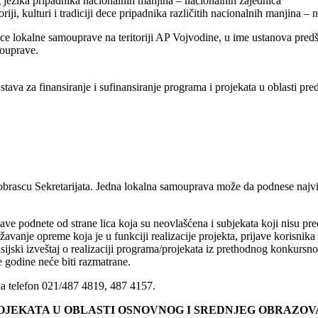
eg jezika pripadnika nacionalnih manjina – nacionalnih zajednica
ji, kulturi i tradiciji dece pripadnika različitih nacionalnih manjina – 
ice lokalne samouprave na teritoriji AP Vojvodine, u ime ustanova predšk
mouprave.
dstava za finansiranje i sufinansiranje programa i projekata u oblasti 
brascu Sekretarijata. Jedna lokalna samouprava može da podnese najvi
ave podnete od strane lica koja su neovlašćena i subjekata koji nisu p
vanje opreme koja je u funkciji realizacije projekta, prijave korisnik
finansijski izveštaj o realizaciji programa/projekata iz prethodnog konku
e godine neće biti razmatrane.
na telefon 021/487 4819, 487 4157.
OJEKATA U OBLASTI OSNOVNOG I SREDNJEG OBRAZOVAN