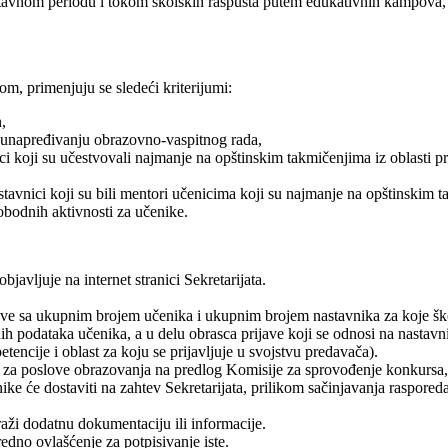
nom periodu i tokom školskih raspusta putem edukativnih kampova, susr
om, primenjuju se sledeći kriterijumi:
,
se unapređivanju obrazovno-vaspitnog rada,
 koji su učestvovali najmanje na opštinskim takmičenjima iz oblasti prir
avnici koji su bili mentori učenicima koji su najmanje na opštinskim ta
bodnih aktivnosti za učenike.
javljuje na internet stranici Sekretarijata.
ve sa ukupnim brojem učenika i ukupnim brojem nastavnika za koje škola
nih podataka učenika, a u delu obrasca prijave koji se odnosi na nastavn
encije i oblast za koju se prijavljuje u svojstvu predavača).
n za poslove obrazovanja na predlog Komisije za sprovođenje konkursa, 
e će dostaviti na zahtev Sekretarijata, prilikom sačinjavanja raspored
raži dodatnu dokumentaciju ili informacije.
edno ovlašćenje za potpisivanje iste.