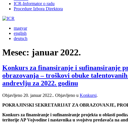
ICR-Informator o radu
Procedure Izbora Direktora
magyar
english
deutsch
Mesec:
januar 2022.
Konkurs za finansiranje i sufinansiranje p
obrazovanja – troškovi obuke talentovanih 
andrevlju za 2022. godinu
Objavljeno
20. januar 2022.
. Objavljeno u
Konkursi
.
POKRAJINSKI SEKRETARIJAT ZA OBRAZOVANJE, PRO
Konkurs za finansiranje i sufinansiranje projekta u oblasti podi
teritorije AP Vojvodine i nastavnika u svojstvu predavača na and