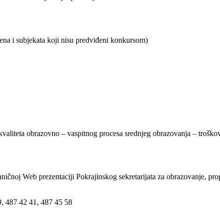
ćena i subjekata koji nisu predviđeni konkursom)
a kvaliteta obrazovno – vaspitnog procesa srednjeg obrazovanja – troškov
ničnoj Web prezentaciji Pokrajinskog sekretarijata za obrazovanje, pro
9, 487 42 41, 487 45 58