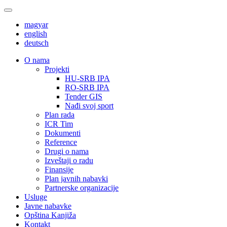
magyar
english
deutsch
О nama
Projekti
HU-SRB IPA
RO-SRB IPA
Tender GIS
Nađi svoj sport
Plan rada
ICR Tim
Dokumenti
Reference
Drugi o nama
Izveštaji o radu
Finansije
Plan javnih nabavki
Partnerske organizacije
Usluge
Javne nabavke
Opština Kanjiža
Kontakt