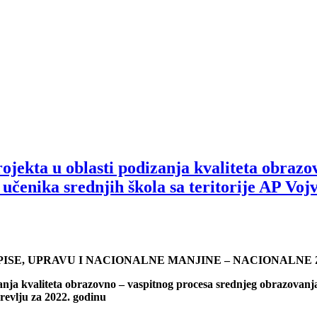
rojekta u oblasti podizanja kvaliteta obraz
učenika srednjih škola sa teritorije AP Voj
PISE, UPRAVU I NACIONALNE MANJINE – NACIONALNE
zanja kvaliteta obrazovno – vaspitnog procesa srednjeg obrazovanj
revlju za 2022. godinu