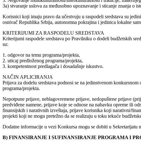
3. Negovanje multikulturalnosti/interkulturalnosti i tradicije, maternj
3a) stvaranje uslova za međusobno upoznavanje i sticanje znanja o istori
Korisnici koji imaju pravo da učestvuju u raspodeli sredstava su jedin
osnivač Republika Srbija, autonomna pokrajina i jedinica lokalne sa
KRITERIJUMI ZA RASPODELU SREDSTAVA
Kriterijumi raspodele sredstava po Pravilniku o dodeli budžetskih sre
su:
1. odgovor na temu programa/projekta,
2. uticaj predloženog programa/projekta,
3. kompetentnost predlagača i dosadašnje iskustvo.
NAČIN APLICIRANJA
Prijava za dodelu sredstava podnosi se na jedinstvenom konkursnom o
programa/projekta.
Nepotpune prijave, neblagovremene prijave, nedopuštene prijave (prij
predviđene namene, prijave koje se odnose na nabavku opreme ili održa
finansijskih i narativnih izveštaja, prijave korisnika koji narativni/
projekti koji ne mogu pretežno da se realizuju u toku tekuće budžetsk
Dodatne informacije u vezi Konkursa mogu se dobiti u Sekretarijatu 
B) FINANSIRANJE I SUFINANSIRANJE PROGRAMA I PR