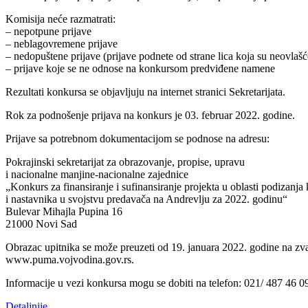
Komisija neće razmatrati:
– nepotpune prijave
– neblagovremene prijave
– nedopuštene prijave (prijave podnete od strane lica koja su neovlaš
– prijave koje se ne odnose na konkursom predviđene namene
Rezultati konkursa se objavljuju na internet stranici Sekretarijata.
Rok za podnošenje prijava na konkurs je 03. februar 2022. godine.
Prijave sa potrebnom dokumentacijom se podnose na adresu:
Pokrajinski sekretarijat za obrazovanje, propise, upravu
i nacionalne manjine-nacionalne zajednice
„Konkurs za finansiranje i sufinansiranje projekta u oblasti podizanj
i nastavnika u svojstvu predavača na Andrevlju za 2022. godinu“
Bulevar Mihajla Pupina 16
21000 Novi Sad
Obrazac upitnika se može preuzeti od 19. januara 2022. godine na zva
www.puma.vojvodina.gov.rs.
Informacije u vezi konkursa mogu se dobiti na telefon: 021/ 487 46 0
Detaljnije