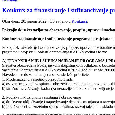
Konkurs za finansiranje i sufinansiranje p
Objavljeno
20. januar 2022.
. Objavljeno u
Konkursi
.
Pokrajinski sekretarijat za obrazovanje, propise, upravu i nacio
Konkurs za finansiranje i sufinansiranje programa i projekata u
Pokrajinski sekretarijat za obrazovanje, propise, upravu i nacionalne
programe i projekte u oblasti obrazovanja u AP Vojvodini i to za:
A) FINANSIRANJE I SUFINANSIRANJE PROGRAMA I PR
Sredstva obezbeđena Pokrajinskom skupštinskom odlukom o budžetu Au
vaspitanja i obrazovanja u AP Vojvodini u 2022. godini iznose 700.00
Navedena sredstva namenjena su za sledeće prioritete:
1. Modernizaciju vaspitno-obrazovnog rada
a) osavremenjivanje vaspitno – obrazovnog rada putem inovativnosti i 
b) stručno usavršavanje kadra (za nerazvijene i izrazito nerazvijene je
2. Podrška inkluzivnom vaspitanju i obrazovanju
a) društveno uključivanje i napredovanje dece sa smetnjama u razvoju i
b) podrška deci sa izuzetnim sposobnostima, razvoj talenata u skladu