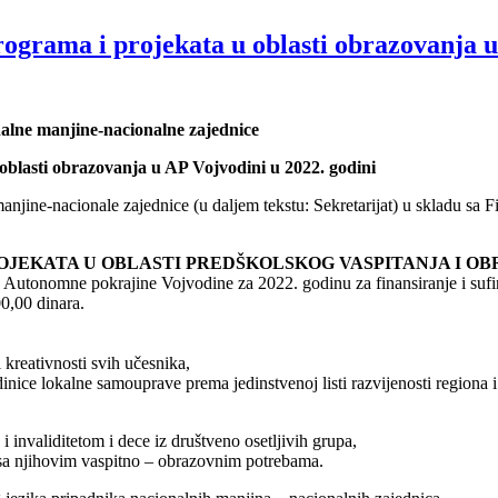
rograma i projekata u oblasti obrazovanja u
nalne manjine-nacionalne zajednice
 oblasti obrazovanja u AP Vojvodini u 2022. godini
 manjine-nacionale zajednice (u daljem tekstu: Sekretarijat) u skladu s
OJEKATA U OBLASTI PREDŠKOLSKOG VASPITANJA I OBR
tonomne pokrajine Vojvodine za 2022. godinu za finansiranje i sufina
0,00 dinara.
kreativnosti svih učesnika,
dinice lokalne samouprave prema jedinstvenoj listi razvijenosti regiona 
 invaliditetom i dece iz društveno osetljivih grupa,
 sa njihovim vaspitno – obrazovnim potrebama.