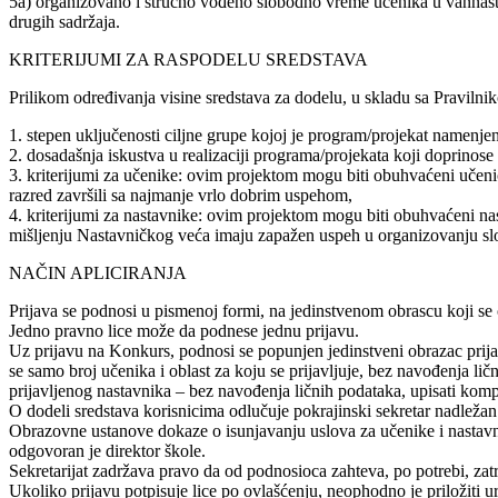
5a) organizovano i stručno vođeno slobodno vreme učenika u vannastav
drugih sadržaja.
KRITERIJUMI ZA RASPODELU SREDSTAVA
Prilikom određivanja visine sredstava za dodelu, u skladu sa Pravilnik
1. stepen uključenosti ciljne grupe kojoj je program/projekat namenjen
2. dosadašnja iskustva u realizaciji programa/projekata koji doprino
3. kriterijumi za učenike: ovim projektom mogu biti obuhvaćeni učenici
razred završili sa najmanje vrlo dobrim uspehom,
4. kriterijumi za nastavnike: ovim projektom mogu biti obuhvaćeni nast
mišljenju Nastavničkog veća imaju zapažen uspeh u organizovanju slo
NAČIN APLICIRANJA
Prijava se podnosi u pismenoj formi, na jedinstvenom obrascu koji se ob
Jedno pravno lice može da podnese jednu prijavu.
Uz prijavu na Konkurs, podnosi se popunjen jedinstveni obrazac prija
se samo broj učenika i oblast za koju se prijavljuje, bez navođenja lič
prijavljenog nastavnika – bez navođenja ličnih podataka, upisati kompet
O dodeli sredstava korisnicima odlučuje pokrajinski sekretar nadleža
Obrazovne ustanove dokaze o isunjavanju uslova za učenike i nastavnik
odgovoran je direktor škole.
Sekretarijat zadržava pravo da od podnosioca zahteva, po potrebi, zat
Ukoliko prijavu potpisuje lice po ovlašćenju, neophodno je priložiti ur