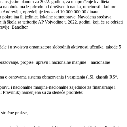
 Finansijskim planom za 2022. godinu, za unapređenje kvaliteta
a na obukama iz prirodnih i društvenih nauka, umetnosti i kulture
a Andrevlju, opredeljuje iznos od 10.000.000,00 dinara.
a pokrajina ili jedinica lokalne samouprave. Navedena sredstva
h škola sa teritorije AP Vojvodine u 2022. godini, koji će se održati
evlje, Banoštor.
dele i u svojstvu organizatora slobodnih aktivnosti učenika, takođe 5
obrazovanje, propise, upravu i nacionalne manjine – nacionalne
na o osnovama sistema obrazovanja i vaspitanja („Sl. glasnik RS“,
ravu i nacionalne manjine-nacionalne zajednice za finansiranje i
 Pravilnik) namenjena su za sledeće prioritete:
 stručne prakse,