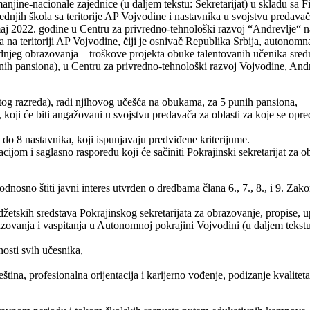
manjine-nacionale zajednice (u daljem tekstu: Sekretarijat) u skladu sa
dnjih škola sa teritorije AP Vojvodine i nastavnika u svojstvu predavač
aj 2022. godine u Centru za privredno-tehnološki razvoj “Andrevlje“ n
a teritoriji AP Vojvodine, čiji je osnivač Republika Srbija, autonomn
jeg obrazovanja – troškove projekta obuke talentovanih učenika srednji
ih pansiona), u Centru za privredno-tehnološki razvoj Vojvodine, Andr
rtog razreda), radi njihovog učešća na obukama, za 5 punih pansiona,
, koji će biti angažovani u svojstvu predavača za oblasti za koje se opre
do 8 nastavnika, koji ispunjavaju predviđene kriterijume.
jom i saglasno rasporedu koji će sačiniti Pokrajinski sekretarijat za 
sno štiti javni interes utvrđen o dredbama člana 6., 7., 8., i 9. Zako
etskih sredstava Pokrajinskog sekretarijata za obrazovanje, propise, up
azovanja i vaspitanja u Autonomnoj pokrajini Vojvodini (u daljem tekstu:
osti svih učesnika,
tina, profesionalna orijentacija i karijerno vođenje, podizanje kvaliteta