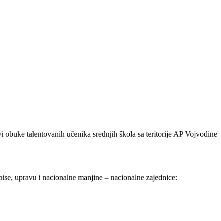
i obuke talentovanih učenika srednjih škola sa teritorije AP Vojvodine
pise, upravu i nacionalne manjine – nacionalne zajednice: