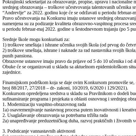
Pokrajinski sekretarijat za obrazovanje, propise, upravu i nacionalne 
srednjeg obrazovanja – troškove učestvovanja talentovanih učenika sre
“Andrevlje“ za 2022. godinu koje će se održavati u periodu februar-m
Pravo učestvovanja na Konkursu imaju ustanove srednjeg obrazovanja n
namenjena su za podizanje kvaliteta obrazovno-vaspitnog procesa sredn
u periodu februar-maj 2022. godine u šestodnevnom trajanju (po 5 pun
Srednje škole mogu konkurisati za:
1) troškove smeštaja i ishrane učenika svojih škola (od prvog do četv
2) troškove smeštaja, ishrane i naknade za rad nastavnika svojih škola
punih pansiona.
Obrazovne ustanove imaju pravo da prijave od 5 do 10 učenika i od 4 
Obuke će se organizovati u skladu sa aktuelnom epidemiološkom situaci
zajednice.
Finansijskom podrškom koja se daje ovim Konkursom promoviše se, odno
broj 88/2017, 27/2018 – dr- zakoni, 10/2019, 6/2020 i 129/2021).
Konkursom opredeljena sredstva u skladu sa Pravilnikom o dodeli budž
sufinansiranje programa i projekata u oblasti osnovnog i srednjeg obr
1. Modernizaciju vaspitno-obrazovnog rada
1a) osavremenjivanje nastavnog procesa putem inovativnosti i kreativn
2. Usaglašavanje obrazovanja sa potrebama tržišta rada
2a) unapređivanje preduzetničkog duha, razvoj praktičnih i životnih veš
3. Podsticanje vannastavnih aktivnosti