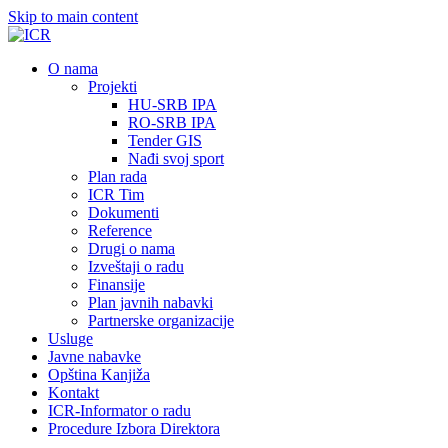
Skip to main content
О nama
Projekti
HU-SRB IPA
RO-SRB IPA
Tender GIS
Nađi svoj sport
Plan rada
ICR Tim
Dokumenti
Reference
Drugi o nama
Izveštaji o radu
Finansije
Plan javnih nabavki
Partnerske organizacije
Usluge
Javne nabavke
Opština Kanjiža
Kontakt
ICR-Informator o radu
Procedure Izbora Direktora