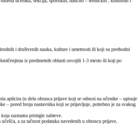
eta učenika, sekcija, sportskih, naučno – tehničkih , kulturnih i
odnih i društvenih nauka, kulture i umetnosti ili koji su prethodni
kmičenjima iz predmetnih oblasti osvojili 1-3 mesto ili koji po
 aplicira (u delu obrasca prijave koji se odnosi na učenike – upisuje
ike – pored broja nastavnika koji se prijavljuje, potrebno je za svakog
koja razmatra pristigle zahteve.
a učešća, a za tačnost podataka navedenih u obrascu prijave,