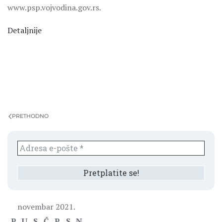
www.psp.vojvodina.gov.rs.
Detaljnije
PRETHODNO
novembar 2021.
P
U
S
Č
P
S
N