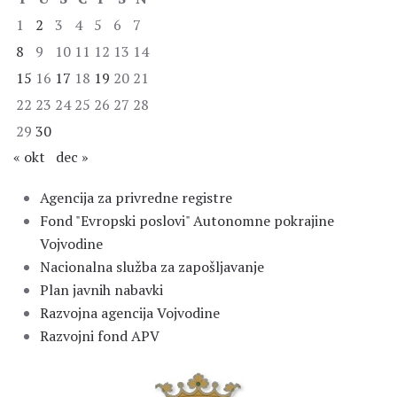
1
2
3
4
5
6
7
8
9
10
11
12
13
14
15
16
17
18
19
20
21
22
23
24
25
26
27
28
29
30
« okt
dec »
Agencija za privredne registre
Fond "Evropski poslovi" Autonomne pokrajine
Vojvodine
Nacionalna služba za zapošljavanje
Plan javnih nabavki
Razvojna agencija Vojvodine
Razvojni fond APV