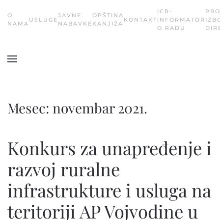
ICR-
PR
О
JAVNE
OPŠTINA
USLUGE
KONTAKT
INFORMATOR
IZB
Skip
NAMA
NABAVKE
KANJIŽA
O RADU
DIR
to
main
content
Mesec:
novembar 2021.
Konkurs za unapređenje i
razvoj ruralne
infrastrukture i usluga na
teritoriji AP Vojvodine u