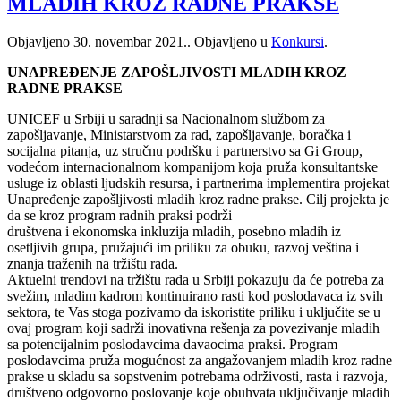
MLADIH KROZ RADNE PRAKSE
Objavljeno
30. novembar 2021.
. Objavljeno u
Konkursi
.
UNAPREĐENJE ZAPOŠLJIVOSTI MLADIH KROZ
RADNE PRAKSE
UNICEF u Srbiji u saradnji sa Nacionalnom službom za
zapošljavanje, Ministarstvom za rad, zapošljavanje, boračka i
socijalna pitanja, uz stručnu podršku i partnerstvo sa Gi Group,
vodećom internacionalnom kompanijom koja pruža konsultantske
usluge iz oblasti ljudskih resursa, i partnerima implementira projekat
Unapređenje zapošljivosti mladih kroz radne prakse. Cilj projekta je
da se kroz program radnih praksi podrži
društvena i ekonomska inkluzija mladih, posebno mladih iz
osetljivih grupa, pružajući im priliku za obuku, razvoj veština i
znanja traženih na tržištu rada.
Aktuelni trendovi na tržištu rada u Srbiji pokazuju da će potreba za
svežim, mladim kadrom kontinuirano rasti kod poslodavaca iz svih
sektora, te Vas stoga pozivamo da iskoristite priliku i uključite se u
ovaj program koji sadrži inovativna rešenja za povezivanje mladih
sa potencijalnim poslodavcima davaocima praksi. Program
poslodavcima pruža mogućnost za angažovanjem mladih kroz radne
prakse u skladu sa sopstvenim potrebama održivosti, rasta i razvoja,
društveno odgovorno poslovanje koje obuhvata uključivanje mladih