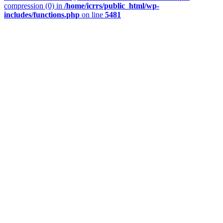
compression (0) in
/home/icrrs/public_html/wp-
includes/functions.php
on line
5481