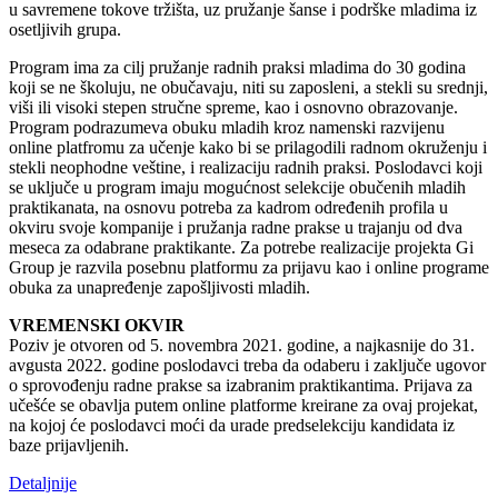
u savremene tokove tržišta, uz pružanje šanse i podrške mladima iz
osetljivih grupa.
Program ima za cilj pružanje radnih praksi mladima do 30 godina
koji se ne školuju, ne obučavaju, niti su zaposleni, a stekli su srednji,
viši ili visoki stepen stručne spreme, kao i osnovno obrazovanje.
Program podrazumeva obuku mladih kroz namenski razvijenu
online platfromu za učenje kako bi se prilagodili radnom okruženju i
stekli neophodne veštine, i realizaciju radnih praksi. Poslodavci koji
se uključe u program imaju mogućnost selekcije obučenih mladih
praktikanata, na osnovu potreba za kadrom određenih profila u
okviru svoje kompanije i pružanja radne prakse u trajanju od dva
meseca za odabrane praktikante. Za potrebe realizacije projekta Gi
Group je razvila posebnu platformu za prijavu kao i online programe
obuka za unapređenje zapošljivosti mladih.
VREMENSKI OKVIR
Poziv je otvoren od 5. novembra 2021. godine, a najkasnije do 31.
avgusta 2022. godine poslodavci treba da odaberu i zaključe ugovor
o sprovođenju radne prakse sa izabranim praktikantima. Prijava za
učešće se obavlja putem online platforme kreirane za ovaj projekat,
na kojoj će poslodavci moći da urade predselekciju kandidata iz
baze prijavljenih.
Detaljnije