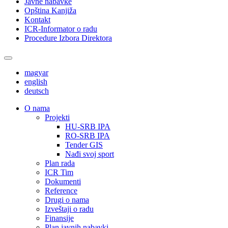
Javne nabavke
Opština Kanjiža
Kontakt
ICR-Informator o radu
Procedure Izbora Direktora
magyar
english
deutsch
О nama
Projekti
HU-SRB IPA
RO-SRB IPA
Tender GIS
Nađi svoj sport
Plan rada
ICR Tim
Dokumenti
Reference
Drugi o nama
Izveštaji o radu
Finansije
Plan javnih nabavki