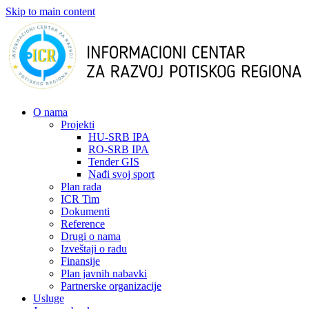
Skip to main content
О nama
Projekti
HU-SRB IPA
RO-SRB IPA
Tender GIS
Nađi svoj sport
Plan rada
ICR Tim
Dokumenti
Reference
Drugi o nama
Izveštaji o radu
Finansije
Plan javnih nabavki
Partnerske organizacije
Usluge