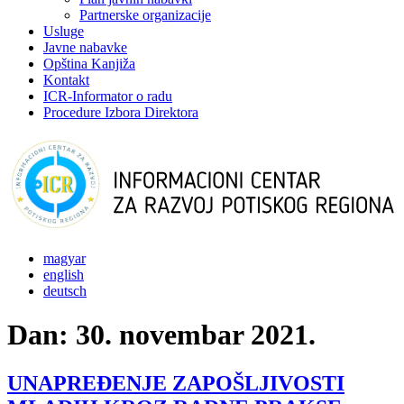
Partnerske organizacije
Usluge
Javne nabavke
Opština Kanjiža
Kontakt
ICR-Informator o radu
Procedure Izbora Direktora
magyar
english
deutsch
Dan:
30. novembar 2021.
UNAPREĐENJE ZAPOŠLJIVOSTI