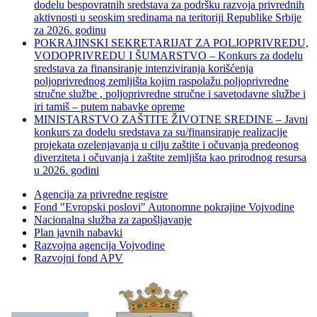
dodelu bespovratnih sredstava za podršku razvoja privrednih
aktivnosti u seoskim sredinama na teritoriji Republike Srbije
za 2026. godinu
POKRAJINSKI SEKRETARIJAT ZA POLJOPRIVREDU,
VODOPRIVREDU I ŠUMARSTVO – Konkurs za dodelu
sredstava za finansiranje intenziviranja korišćenja
poljoprivrednog zemljišta kojim raspolažu poljoprivredne
stručne službe , poljoprivredne stručne i savetodavne službe i
iri tamiš ‒ putem nabavke opreme
MINISTARSTVO ZAŠTITE ŽIVOTNE SREDINE – Javni
konkurs za dodelu sredstava za su/finansiranje realizacije
projekata ozelenjavanja u cilju zaštite i očuvanja predeonog
diverziteta i očuvanja i zaštite zemljišta kao prirodnog resursa
u 2026. godini
Agencija za privredne registre
Fond "Evropski poslovi" Autonomne pokrajine Vojvodine
Nacionalna služba za zapošljavanje
Plan javnih nabavki
Razvojna agencija Vojvodine
Razvojni fond APV