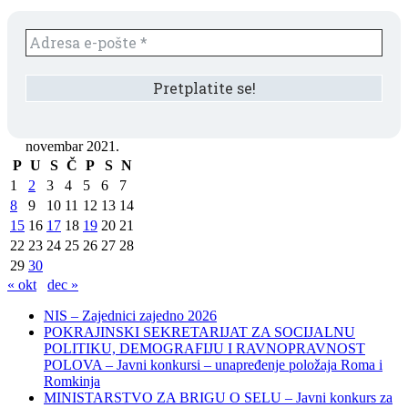
novembar 2021.
P
U
S
Č
P
S
N
1
2
3
4
5
6
7
8
9
10
11
12
13
14
15
16
17
18
19
20
21
22
23
24
25
26
27
28
29
30
« okt
dec »
NIS – Zajednici zajedno 2026
POKRAJINSKI SEKRETARIJAT ZA SOCIJALNU
POLITIKU, DEMOGRAFIJU I RAVNOPRAVNOST
POLOVA – Javni konkursi – unapređenje položaja Roma i
Romkinja
MINISTARSTVO ZA BRIGU O SELU – Javni konkurs za