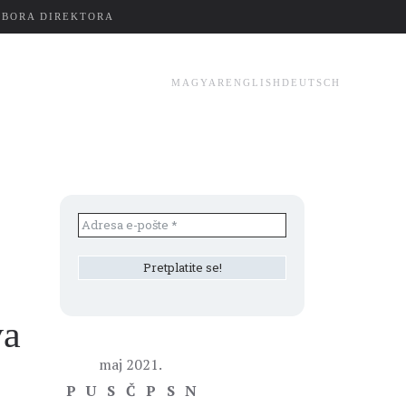
ZBORA DIREKTORA
MAGYAR
ENGLISH
DEUTSCH
va
maj 2021.
P
U
S
Č
P
S
N