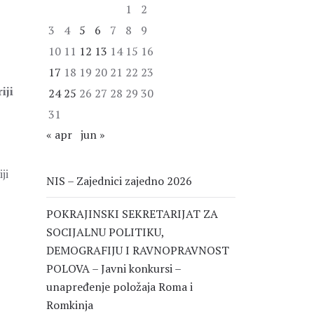
1
2
3
4
5
6
7
8
9
10
11
12
13
14
15
16
17
18
19
20
21
22
23
iji
24
25
26
27
28
29
30
31
« apr
jun »
ji
NIS – Zajednici zajedno 2026
POKRAJINSKI SEKRETARIJAT ZA
SOCIJALNU POLITIKU,
DEMOGRAFIJU I RAVNOPRAVNOST
POLOVA – Javni konkursi –
unapređenje položaja Roma i
Romkinja