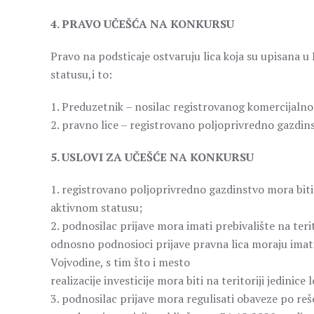
4. PRAVO UČEŠĆA NA KONKURSU
Pravo na podsticaje ostvaruju lica koja su upisana u
statusu,i to:
1. Preduzetnik – nosilac registrovanog komercijaln
2. pravno lice – registrovano poljoprivredno gazdin
5. USLOVI ZA UČEŠĆE NA KONKURSU
1. registrovano poljoprivredno gazdinstvo mora biti 
aktivnom statusu;
2. podnosilac prijave mora imati prebivalište na teri
odnosno podnosioci prijave pravna lica moraju imati 
Vojvodine, s tim što i mesto
realizacije investicije mora biti na teritoriji jedini
3. podnosilac prijave mora regulisati obaveze po r