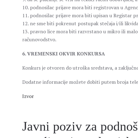
10. podnosilac prijave mora biti registrovan u Agenc
11. podnosilac prijave mora biti upisan u Registar p
12. ne sme biti pokrenut postupak stečaja i/ili likvida
13. pravno lice mora biti razvrstano u mikro ili mal
računovodstvo.
6. VREMENSKI OKVIR KONKURSA
Konkurs je otvoren do utroška sredstava, a zaključn
Dodatne informacije možete dobiti putem broja tel
Izvor
Javni poziv za podnoš