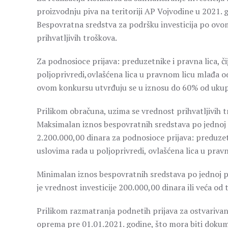
proizvodnju piva na teritoriji AP Vojvodine u 2021.
Bespovratna sredstva za podršku investicija po ov
prihvatljivih troškova.
Za podnosioce prijava: preduzetnike i pravna lica, či
poljoprivredi,ovlašćena lica u pravnom licu mlađa o
ovom konkursu utvrđuju se u iznosu do 60% od ukupni
Prilikom obračuna, uzima se vrednost prihvatljivih 
Maksimalan iznos bespovratnih sredstava po jednoj p
2.200.000,00 dinara za podnosioce prijava: preduzetni
uslovima rada u poljoprivredi, ovlašćena lica u prav
Minimalan iznos bespovratnih sredstava po jednoj pri
je vrednost investicije 200.000,00 dinara ili veća od 
Prilikom razmatranja podnetih prijava za ostvarivanj
oprema pre 01.01.2021. godine, što mora biti dok