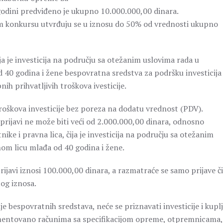
 godini predviđeno je ukupno 10.000.000,00 dinara.
om konkursu utvrđuju se u iznosu do 50% od vrednosti ukupno
ja je investicija na području sa otežanim uslovima rada u
d 40 godina i žene bespovratna sredstva za podršku investicija
h prihvatljivih troškova ivesticije.
troškova investicije bez poreza na dodatu vrednost (PDV).
rijavi ne može biti veći od 2.000.000,00 dinara, odnosno
ke i pravna lica, čija je investicija na području sa otežanim
nom licu mlađa od 40 godina i žene.
javi iznosi 100.000,00 dinara, a razmatraće se samo prijave či
tog iznosa.
e bespovratnih sredstava, neće se priznavati investicije i kupl
umentovano računima sa specifikacijom opreme, otpremnicama,