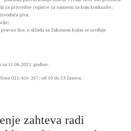
iji za privredne registre za namenu za koju konkuriše;
rizvođača piva.
cije;
o pravno lice, u skladu sa Zakonom kojim se uređuje
o sa 11.06.2021. godine.
efona 021/456-267; od 10 do 13 časova.
enje zahteva radi