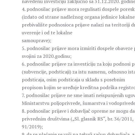
navedenu investiciju zaključno sa 31.12.2020. godine
4. podnosilac prijave mora regulisati dospele pores
(izdato od strane nadležnog organa jedinice lokalne
prebivalište podnosioca prijave nalazi na teritorij
uverenje i od te lokalne
samouprave);
5. podnosilac prijave mora izmiriti dospele obavez
svojini za 2020.godinu;
6. podnosilac prijave za investiciju za koju podnos
(subvencije, podsticaji) za istu namenu, odnosno ist
podsticaja, osim podsticaja u skladu s posebnim
propisom kojim se uređuje kreditna podrška regist
7. podnosilac prijave ne sme imati neispunjenih ug
Ministarstvu poljoprivrede, šumarstva i vodoprivede
8. podnosilac prijave i dobavljač opreme ne mogu da 
privrednim društvima („Sl. glasnik RS“, br. 36/2011,
91/2019);
9. da se plaćanje se vrši na tekući račun dobavljača, 