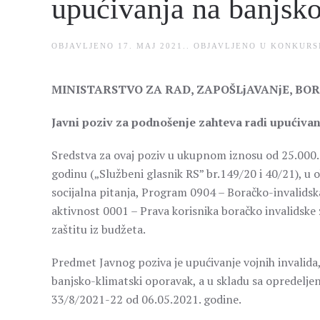
upućivanja na banjsk
OBJAVLJENO
17. MAJ 2021.
. OBJAVLJENO U
KONKURS
MINISTARSTVO ZA RAD, ZAPOŠLjAVANjE, BOR
Javni poziv za podnošenje zahteva radi upućiva
Sredstva za ovaj poziv u ukupnom iznosu od 25.000
godinu („Službeni glasnik RS” br.149/20 i 40/21), u o
socijalna pitanja, Program 0904 – Boračko-invalidska
aktivnost 0001 – Prava korisnika boračko invalidske 
zaštitu iz budžeta.
Predmet Javnog poziva je upućivanje vojnih invalida, 
banjsko-klimatski oporavak, a u skladu sa opredelj
33/8/2021-22 od 06.05.2021. godine.