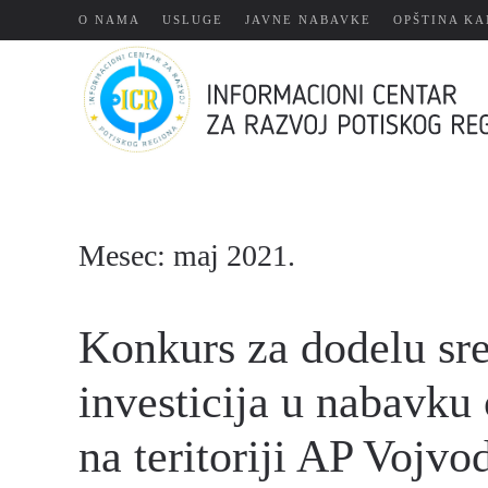
О NAMA
USLUGE
JAVNE NABAVKE
OPŠTINA KA
Skip
to
main
content
Mesec:
maj 2021.
Konkurs za dodelu sre
investicija u nabavku
na teritoriji AP Vojvo