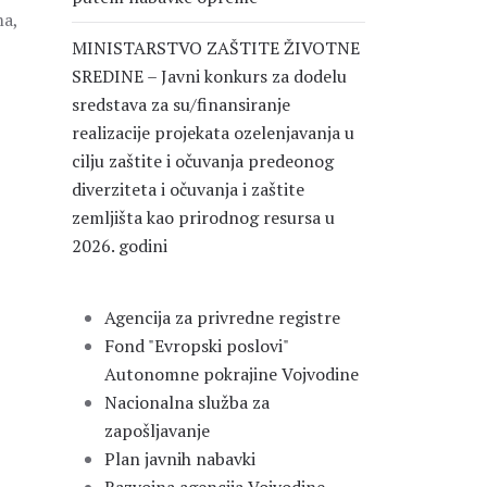
ma,
MINISTARSTVO ZAŠTITE ŽIVOTNE
SREDINE – Javni konkurs za dodelu
sredstava za su/finansiranje
realizacije projekata ozelenjavanja u
cilju zaštite i očuvanja predeonog
diverziteta i očuvanja i zaštite
zemljišta kao prirodnog resursa u
2026. godini
Agencija za privredne registre
Fond "Evropski poslovi"
Autonomne pokrajine Vojvodine
Nacionalna služba za
zapošljavanje
Plan javnih nabavki