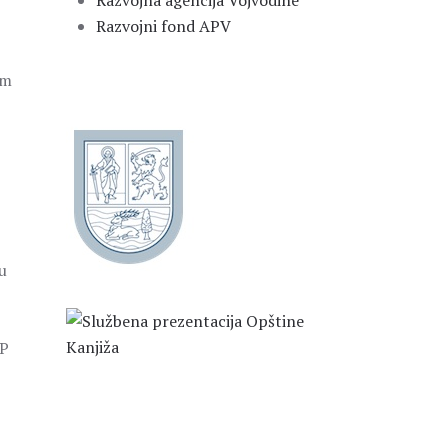
Razvojna agencija Vojvodine
Razvojni fond APV
om
u
AP