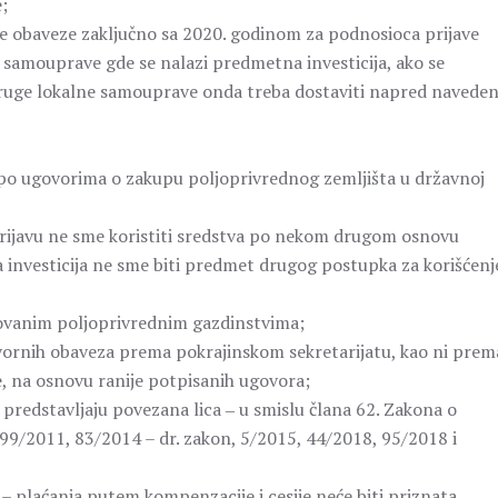
;
ke obaveze zaključno sa 2020. godinom za podnosioca prijave
 samouprave gde se nalazi predmetna investicija, ako se
i druge lokalne samouprave onda treba dostaviti napred navede
e po ugovorima o zakupu poljoprivrednog zemljišta u državnoj
i prijavu ne sme koristiti sredstva po nekom drugom osnovu
a investicija ne sme biti predmet drugog postupka za korišćenj
rovanim poljoprivrednim gazdinstvima;
ovornih obaveza prema pokrajinskom sekretarijatu, kao ni prem
, na osnovu ranije potpisanih ugovora;
predstavljaju povezana lica ‒ u smislu člana 62. Zakona o
 99/2011, 83/2014 – dr. zakon, 5/2015, 44/2018, 95/2018 i
a – plaćanja putem kompenzacije i cesije neće biti priznata.