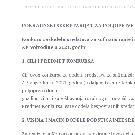
OBJAVLJENO
17. MAJ 2021.
. OBJAVLJENO U
KONKURS
POKRAJINSKI SEKRETARIJAT ZA POLJOPRIV
Konkurs za dodelu sredstava za sufinansiranje in
AP Vojvodine u 2021. godini
1. CILj I PREDMET KONKURSA
Cilj ovog konkursa za dodelu sredstava za sufinansir
AP Vojvodine u 2021. godini (u daljem tekstu: Konku
poljoprivrednim
gazdinstvima i zapošljavanja ruralnog stanovništva.
Predmet Konkursa jeste dodela bespovratnih sredst
2. VISINA I NAČIN DODELE PODSTICAJNIH SR
Za realizaciju Konkursa za sufinansiranje investicij