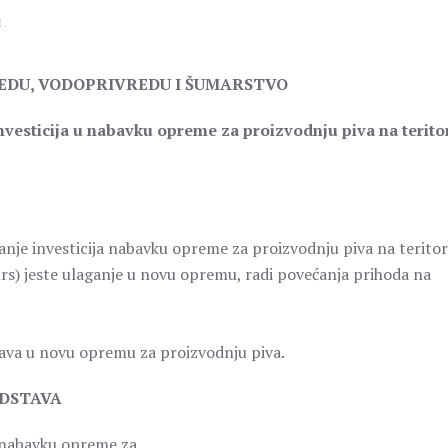
I
.
REDU, VODOPRIVREDU I ŠUMARSTVO
vesticija u nabavku opreme za proizvodnju piva na teritor
anje investicija nabavku opreme za proizvodnju piva na teritori
rs) jeste ulaganje u novu opremu, radi povećanja prihoda na
ava u novu opremu za proizvodnju piva.
EDSTAVA
a nabavku opreme za