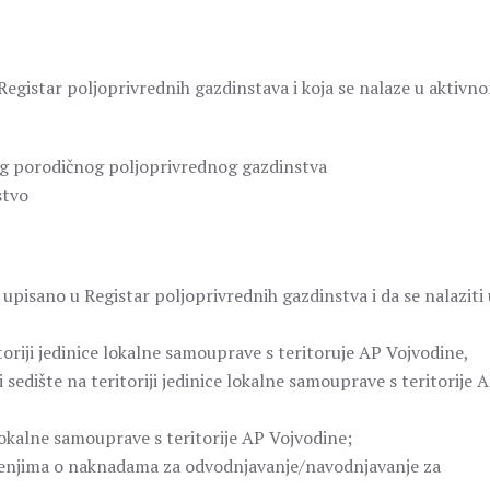
 Registar poljoprivrednih gazdinstava i koja se nalaze u aktivn
og porodičnog poljoprivrednog gazdinstva
stvo
upisano u Registar poljoprivrednih gazdinstva i da se nalaziti 
toriji jedinice lokalne samouprave s teritoruje AP Vojvodine,
sedište na teritoriji jedinice lokalne samouprave s teritorije 
ce lokalne samouprave s teritorije AP Vojvodine;
ešenjima o naknadama za odvodnjavanje/navodnjavanje za