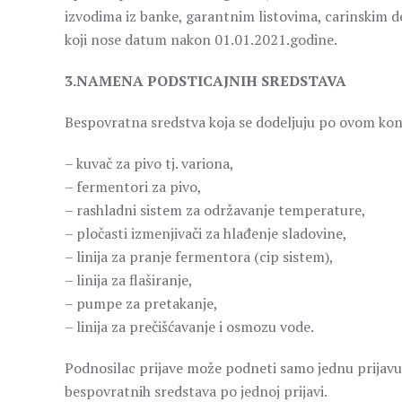
izvodima iz banke, garantnim listovima, carinskim de
koji nose datum nakon 01.01.2021.godine.
3.NAMENA PODSTICAJNIH SREDSTAVA
Bespovratna sredstva koja se dodeljuju po ovom ko
– kuvač za pivo tj. variona,
– fermentori za pivo,
– rashladni sistem za održavanje temperature,
– pločasti izmenjivači za hlađenje sladovine,
– linija za pranje fermentora (cip sistem),
– linija za flaširanje,
– pumpe za pretakanje,
– linija za prečišćavanje i osmozu vode.
Podnosilac prijave može podneti samo jednu prijav
bespovratnih sredstava po jednoj prijavi.