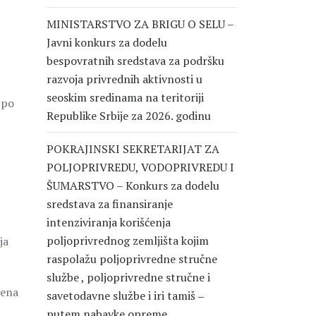
MINISTARSTVO ZA BRIGU O SELU –
Javni konkurs za dodelu
bespovratnih sredstava za podršku
razvoja privrednih aktivnosti u
seoskim sredinama na teritoriji
 po
Republike Srbije za 2026. godinu
POKRAJINSKI SEKRETARIJAT ZA
POLJOPRIVREDU, VODOPRIVREDU I
ŠUMARSTVO – Konkurs za dodelu
sredstava za finansiranje
intenziviranja korišćenja
poljoprivrednog zemljišta kojim
ja
raspolažu poljoprivredne stručne
službe , poljoprivredne stručne i
jena
savetodavne službe i iri tamiš ‒
putem nabavke opreme