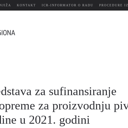
NJIŽA
KONTAKT
ICR-INFORMATOR O RADU
PROCEDURE I
dstava za sufinansiranje
 opreme za proizvodnju pi
dine u 2021. godini