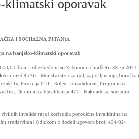
o-klimatski oporavak
I
.
AČKA I SOCIJALNA PITANjA
nja na banjsko-klimatski oporavak
.000,00 dinara obezbeđena su Zakonom o budžetu RS za 2021.
kviru razdela 30 – Ministarstvo za rad, zapošljavanje, boračka i
 zaštita, Funkcija 010 – Bolest i invalidnost, Programska
zaštite, Ekonomska klasifikacija 472 – Naknade za socijalnu
civilnih invalida rata i korisnika porodične invalidnine na
enim sredstvima i Odlukom o dodeli ugovora broj: 404-02-