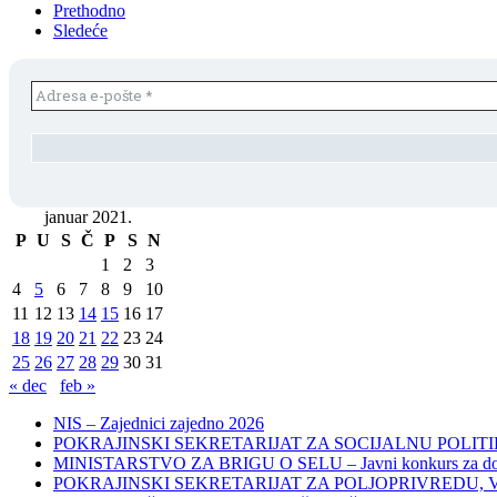
Prethodno
Sledeće
januar 2021.
P
U
S
Č
P
S
N
1
2
3
4
5
6
7
8
9
10
11
12
13
14
15
16
17
18
19
20
21
22
23
24
25
26
27
28
29
30
31
« dec
feb »
NIS – Zajednici zajedno 2026
POKRAJINSKI SEKRETARIJAT ZA SOCIJALNU POLITIKU, 
MINISTARSTVO ZA BRIGU O SELU – Javni konkurs za dodelu bes
POKRAJINSKI SEKRETARIJAT ZA POLJOPRIVREDU, VODOPRIVR