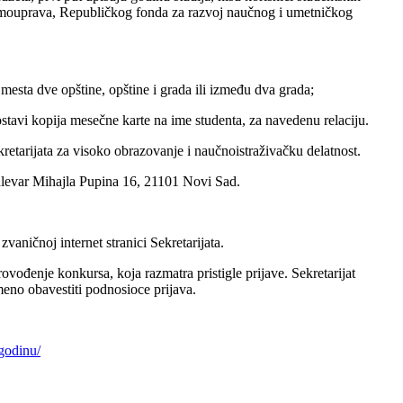
 samouprava, Republičkog fonda za razvoj naučnog i umetničkog
ta dve opštine, opštine i grada ili između dva grada;
tavi kopija mesečne karte na ime studenta, za navedenu relaciju.
kretarijata za visoko obrazovanje i naučnoistraživačku delatnost.
Bulevar Mihajla Pupina 16, 21101 Novi Sad.
aničnoj internet stranici Sekretarijata.
vođenje konkursa, koja razmatra pristigle prijave. Sekretarijat
meno obavestiti podnosioce prijava.
godinu/