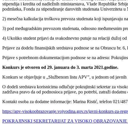
stipendija i kredita od nadležnih ministarstava, Vlade Republike Srb
podmlatka, Fonda za stipendiranje darovitih studenata Univerziteta u
2) mesečna kalkulacija troškova prevoza studenata koji ispunjavaju na
3) pod međugradskim prevozom studenata, odnosno međumesnim prevoz
4) Ukoliko student prijavi da svakodnevno putuje na relaciji dužoj o
Prijave za dodelu finansijskih sredstava podnose se na Obrascu br. 6, 
Prijave s potrebnom dokumentacijom podnose se na adresu: Pokrajinsk
Konkurs je otvoren od 29. januara do 3. marta 2021.godine.
Konkurs se objavljuje u „Službenom listu APV”, u jednom od javnih gla
O dodeli sredstava korisnicima odlučuje pokrajinski sekretar za visok
zadržava pravo da od podnosioca prijave, po potrebi, zatraži dodatnu 
Kontakt osoba za dodatne informacije: Marina Ristić, telefon 021/48
https://apv-visokoobrazovanje.vojvodina.gov.rs/javni-konkurs-za-reg
POKRAJINSKI SEKRETARIJAT ZA VISOKO OBRAZOVANJ