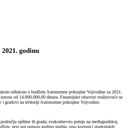
 2021. godinu
upštinskom odlukom o budžetu Autonomne pokrajine Vojvodine za 2021.
 iznosu od 14.000.000,00 dinara. Finansijske obaveze realizovaće se
i gradovi na teritoriji Autonomne pokrajine Vojvodine.
na području opštine ili grada; svakodnevno putuju na međugradskoj,
eta, prvi put upisuju godinu studija, nisu korisnici studentskih