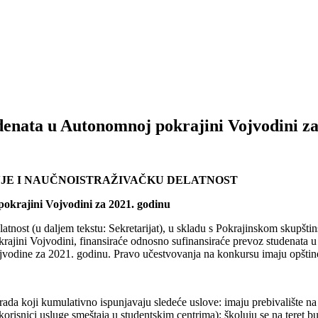
denata u Autonomnoj pokrajini Vojvodini za
NJE I NAUČNOISTRAŽIVAČKU DELATNOST
okrajini Vojvodini za 2021. godinu
delatnost (u daljem tekstu: Sekretarijat), u skladu s Pokrajinskom sk
ajini Vojvodini, finansiraće odnosno sufinansiraće prevoz studenata u
odine za 2021. godinu. Pravo učestvovanja na konkursu imaju opštine 
 grada koji kumulativno ispunjavaju sledeće uslove: imaju prebivalište 
isnici usluge smeštaja u studentskim centrima); školuju se na teret budž