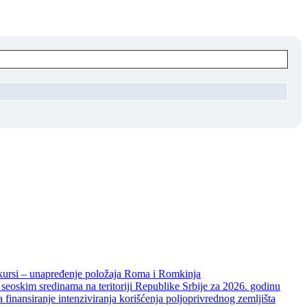
unapređenje položaja Roma i Romkinja
skim sredinama na teritoriji Republike Srbije za 2026. godinu
je intenziviranja korišćenja poljoprivrednog zemljišta