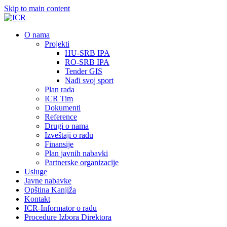
Skip to main content
О nama
Projekti
HU-SRB IPA
RO-SRB IPA
Tender GIS
Nađi svoj sport
Plan rada
ICR Tim
Dokumenti
Reference
Drugi o nama
Izveštaji o radu
Finansije
Plan javnih nabavki
Partnerske organizacije
Usluge
Javne nabavke
Opština Kanjiža
Kontakt
ICR-Informator o radu
Procedure Izbora Direktora