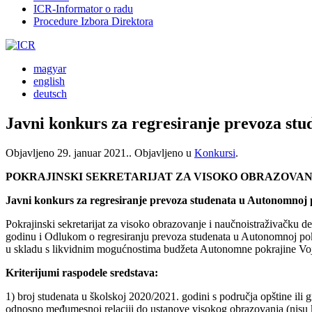
ICR-Informator o radu
Procedure Izbora Direktora
magyar
english
deutsch
Javni konkurs za regresiranje prevoza stu
Objavljeno
29. januar 2021.
. Objavljeno u
Konkursi
.
POKRAJINSKI SEKRETARIJAT ZA VISOKO OBRAZOVA
Javni konkurs za regresiranje prevoza studenata u Autonomnoj p
Pokrajinski sekretarijat za visoko obrazovanje i naučnoistraživačku 
godinu i Odlukom o regresiranju prevoza studenata u Autonomnoj pokr
u skladu s likvidnim mogućnostima budžeta Autonomne pokrajine Vojv
Kriterijumi raspodele sredstava:
1) broj studenata u školskoj 2020/2021. godini s područja opštine ili
odnosno međumesnoj relaciji do ustanove visokog obrazovanja (nisu kor