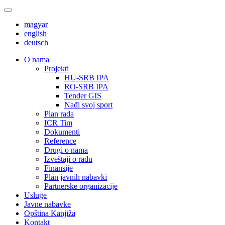
magyar
english
deutsch
О nama
Projekti
HU-SRB IPA
RO-SRB IPA
Tender GIS
Nađi svoj sport
Plan rada
ICR Tim
Dokumenti
Reference
Drugi o nama
Izveštaji o radu
Finansije
Plan javnih nabavki
Partnerske organizacije
Usluge
Javne nabavke
Opština Kanjiža
Kontakt