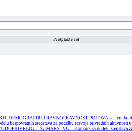
DEMOGRAFIJU I RAVNOPRAVNOST POLOVA – Javni konkursi – 
povratnih sredstava za podršku razvoja privrednih aktivnosti u seo
EDU I ŠUMARSTVO – Konkurs za dodelu sredstava za finansiran