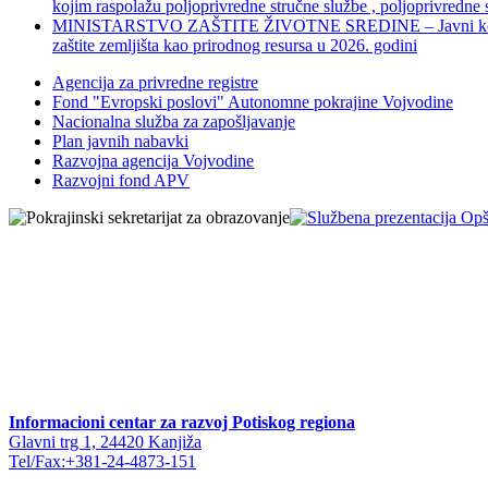
kojim raspolažu poljoprivredne stručne službe , poljoprivredne
MINISTARSTVO ZAŠTITE ŽIVOTNE SREDINE – Javni konkurs za dod
zaštite zemljišta kao prirodnog resursa u 2026. godini
Agencija za privredne registre
Fond "Evropski poslovi" Autonomne pokrajine Vojvodine
Nacionalna služba za zapošljavanje
Plan javnih nabavki
Razvojna agencija Vojvodine
Razvojni fond APV
Informacioni centar za razvoj Potiskog regiona
Glavni trg 1, 24420 Kanjiža
Tel/Fax:+381-24-4873-151