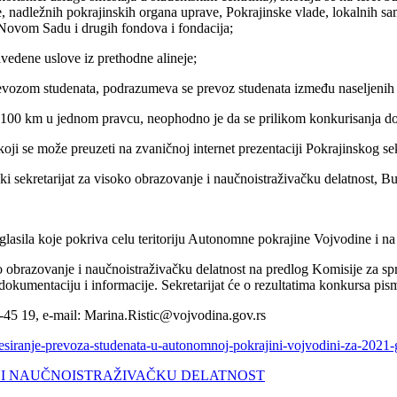
ije, nadležnih pokrajinskih organa uprave, Pokrajinske vlade, lokalnih
 Novom Sadu i drugih fondova i fondacija;
vedene uslove iz prethodne alineje;
om studenata, podrazumeva se prevoz studenata između naseljenih mes
d 100 km u jednom pravcu, neophodno je da se prilikom konkurisanja dos
koji se može preuzeti na zvaničnoj internet prezentaciji Pokrajinskog se
i sekretarijat za visoko obrazovanje i naučnoistraživačku delatnost, 
sila koje pokriva celu teritoriju Autonomne pokrajine Vojvodine i na zv
o obrazovanje i naučnoistraživačku delatnost na predlog Komisije za spro
dokumentaciju i informacije. Sekretarijat će o rezultatima konkursa pis
7-45 19, e-mail: Marina.Ristic@vojvodina.gov.rs
resiranje-prevoza-studenata-u-autonomnoj-pokrajini-vojvodini-za-2021-
E I NAUČNOISTRAŽIVAČKU DELATNOST