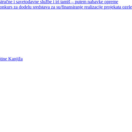
 stručne i savetodavne službe i iri tamiš ‒ putem nabavke opreme
elu sredstava za su/finansiranje realizacije projekata ozelenjavan