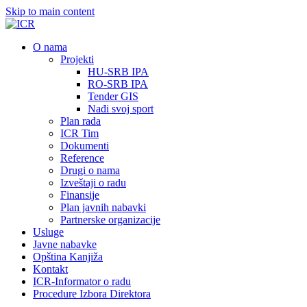
Skip to main content
О nama
Projekti
HU-SRB IPA
RO-SRB IPA
Tender GIS
Nađi svoj sport
Plan rada
ICR Tim
Dokumenti
Reference
Drugi o nama
Izveštaji o radu
Finansije
Plan javnih nabavki
Partnerske organizacije
Usluge
Javne nabavke
Opština Kanjiža
Kontakt
ICR-Informator o radu
Procedure Izbora Direktora