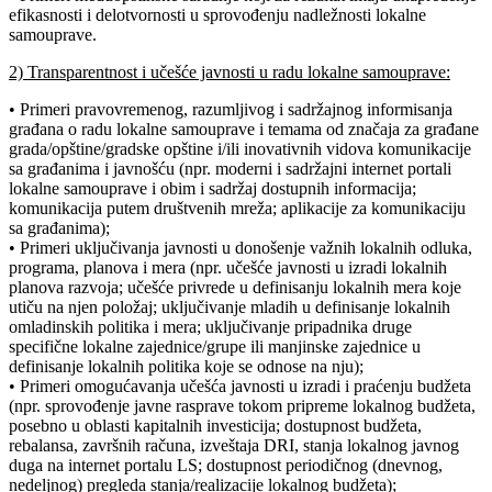
efikasnosti i delotvornosti u sprovođenju nadležnosti lokalne
samouprave.
2) Transparentnost i učešće javnosti u radu lokalne samouprave:
• Primeri pravovremenog, razumljivog i sadržajnog informisanja
građana o radu lokalne samouprave i temama od značaja za građane
grada/opštine/gradske opštine i/ili inovativnih vidova komunikacije
sa građanima i javnošću (npr. moderni i sadržajni internet portali
lokalne samouprave i obim i sadržaj dostupnih informacija;
komunikacija putem društvenih mreža; aplikacije za komunikaciju
sa građanima);
• Primeri uključivanja javnosti u donošenje važnih lokalnih odluka,
programa, planova i mera (npr. učešće javnosti u izradi lokalnih
planova razvoja; učešće privrede u definisanju lokalnih mera koje
utiču na njen položaj; uključivanje mladih u definisanje lokalnih
omladinskih politika i mera; uključivanje pripadnika druge
specifične lokalne zajednice/grupe ili manjinske zajednice u
definisanje lokalnih politika koje se odnose na nju);
• Primeri omogućavanja učešća javnosti u izradi i praćenju budžeta
(npr. sprovođenje javne rasprave tokom pripreme lokalnog budžeta,
posebno u oblasti kapitalnih investicija; dostupnost budžeta,
rebalansa, završnih računa, izveštaja DRI, stanja lokalnog javnog
duga na internet portalu LS; dostupnost periodičnog (dnevnog,
nedeljnog) pregleda stanja/realizacije lokalnog budžeta);