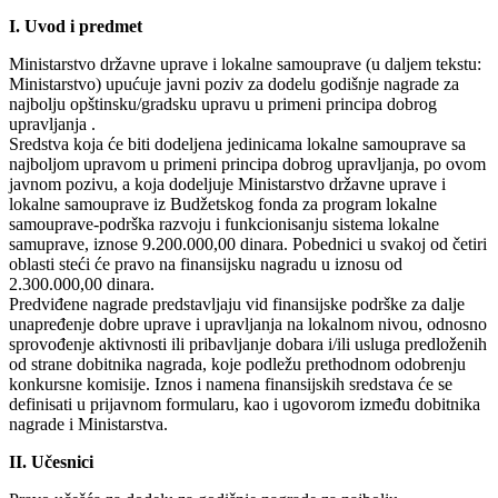
I. Uvod i predmet
Ministarstvo državne uprave i lokalne samouprave (u daljem tekstu:
Ministarstvo) upućuje javni poziv za dodelu godišnje nagrade za
najbolju opštinsku/gradsku upravu u primeni principa dobrog
upravljanja .
Sredstva koja će biti dodeljena jedinicama lokalne samouprave sa
najboljom upravom u primeni principa dobrog upravljanja, po ovom
javnom pozivu, a koja dodeljuje Ministarstvo državne uprave i
lokalne samouprave iz Budžetskog fonda za program lokalne
samouprave-podrška razvoju i funkcionisanju sistema lokalne
samuprave, iznose 9.200.000,00 dinara. Pobednici u svakoj od četiri
oblasti steći će pravo na finansijsku nagradu u iznosu od
2.300.000,00 dinara.
Predviđene nagrade predstavljaju vid finansijske podrške za dalje
unapređenje dobre uprave i upravljanja na lokalnom nivou, odnosno
sprovođenje aktivnosti ili pribavljanje dobara i/ili usluga predloženih
od strane dobitnika nagrada, koje podležu prethodnom odobrenju
konkursne komisije. Iznos i namena finansijskih sredstava će se
definisati u prijavnom formularu, kao i ugovorom između dobitnika
nagrade i Ministarstva.
II. Učesnici