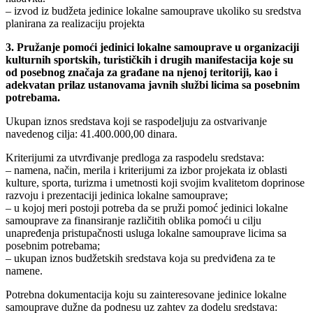
– izvod iz budžeta jedinice lokalne samouprave ukoliko su sredstva
planirana za realizaciju projekta
3. Pružanje pomoći jedinici lokalne samouprave u organizaciji
kulturnih sportskih, turističkih i drugih manifestacija koje su
od posebnog značaja za građane na njenoj teritoriji, kao i
adekvatan prilaz ustanovama javnih službi licima sa posebnim
potrebama.
Ukupan iznos sredstava koji se raspodeljuju za ostvarivanje
navedenog cilja: 41.400.000,00 dinara.
Kriterijumi za utvrđivanje predloga za raspodelu sredstava:
– namena, način, merila i kriterijumi za izbor projekata iz oblasti
kulture, sporta, turizma i umetnosti koji svojim kvalitetom doprinose
razvoju i prezentaciji jedinica lokalne samouprave;
– u kojoj meri postoji potreba da se pruži pomoć jedinici lokalne
samouprave za finansiranje različitih oblika pomoći u cilju
unapređenja pristupačnosti usluga lokalne samouprave licima sa
posebnim potrebama;
– ukupan iznos budžetskih sredstava koja su predviđena za te
namene.
Potrebna dokumentacija koju su zainteresovane jedinice lokalne
samouprave dužne da podnesu uz zahtev za dodelu sredstava: