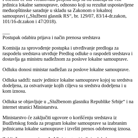
jedinica lokalne samouprave, odnosno koji su rezultat uspostavljene
međuopštinske saradnje u skladu sa Zakonom o lokalnoj
samoupravi („Službeni glasnik RS“, br. 129/07, 83/14-dr.zakon,
101/16-dr.zakon i 47/2018).
___
Postupak odabira prijava i način prenosa sredstava
Komisija za sprovođenje postupka i utvrđivanje predloga za
raspodelu sredstava utvrđuje Predlog odluke o raspodeli sredstava i
dostavlja ga ministru nadležnom za poslove lokalne samouprave.
Odluku donosi ministar nadležan za poslove lokalne samouprave.
Odluka sadrži: naziv jedinice lokalne samouprave kojoj su sredstva
dodeljena, za ostvarivanje kojih ciljeva su sredstva dodeljena i u
kom iznosu.
Odluka se objavljuje u „Službenom glasniku Republike Srbije“ i na
internet stranici Ministarstva.
Ministarstvo će zaključiti ugovore o korišćenju sredstava iz
Budžetskog fonda za program lokalne samouprave sa izabranim
jedinicama lokalne samouprave i izvršiti prenos odobrenog iznosa.