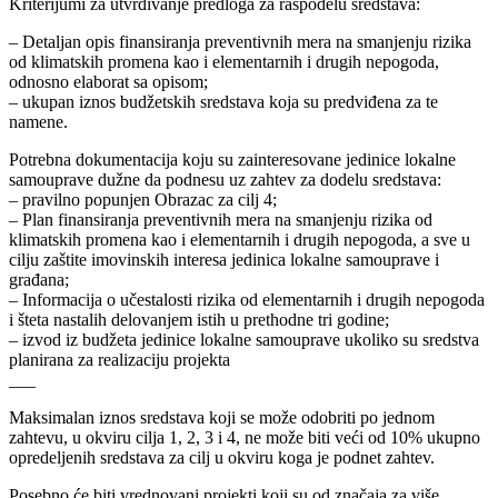
Kriterijumi za utvrđivanje predloga za raspodelu sredstava:
– Detaljan opis finansiranja preventivnih mera na smanjenju rizika
od klimatskih promena kao i elementarnih i drugih nepogoda,
odnosno elaborat sa opisom;
– ukupan iznos budžetskih sredstava koja su predviđena za te
namene.
Potrebna dokumentacija koju su zainteresovane jedinice lokalne
samouprave dužne da podnesu uz zahtev za dodelu sredstava:
– pravilno popunjen Obrazac za cilj 4;
– Plan finansiranja preventivnih mera na smanjenju rizika od
klimatskih promena kao i elementarnih i drugih nepogoda, a sve u
cilju zaštite imovinskih interesa jedinica lokalne samouprave i
građana;
– Informacija o učestalosti rizika od elementarnih i drugih nepogoda
i šteta nastalih delovanjem istih u prethodne tri godine;
– izvod iz budžeta jedinice lokalne samouprave ukoliko su sredstva
planirana za realizaciju projekta
___
Maksimalan iznos sredstava koji se može odobriti po jednom
zahtevu, u okviru cilja 1, 2, 3 i 4, ne može biti veći od 10% ukupno
opredeljenih sredstava za cilj u okviru koga je podnet zahtev.
Posebno će biti vrednovani projekti koji su od značaja za više