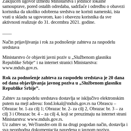
Zaključen ugovor između Ministarstva i jedinice lokalne
samouprave, pored ostalih odredaba, sadržaće i odredbu o obavezi
korisnika da ukoliko odobrena sredstva ne koristi namenski, ista
vrati u skladu sa ugovorom, kao i obavezu korisnika da sve
aktivnosti realizuje do 31. decembra 2021. godine.
____
Način prijavljivanja i rok za podnošenje zahteva za raspodelu
sredstava
Ministarstvo će objaviti javni poziv u „Službenom glasniku
Republike Srbije“ i na internet stranici Ministarstva:
www.mduls.gov.rs.
Rok za podnošenje zahteva za raspodelu sredstava je 20 dana
od dana objavljivanja javnog poziva u „Službenom glasniku
Republike Srbije”.
Zahtev za raspodelu sredstava dostavlja se isključivo elektronskim
putem na mejl adresu: fond.lokal@mduls.gov.rs na Obrascu –
Obrazac br. 1-za cilj 1; Obrazac br. 2- za cilj 2, Obrazac br. 3 – za
cilj 3 i Obrazac br. 4 – za cilj 4, koji se preuzimaju na internet strani
Ministarstva: www.mduls.gov.rs.
Uz zahtev se, WeTransfer-om ili na drugi pogodan način, dostavlja i
sva neophodna dokumentacija navedena u javnom pozivu.