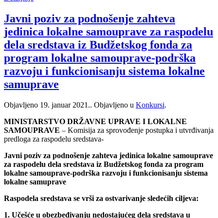
Javni poziv za podnošenje zahteva
jedinica lokalne samouprave za raspodelu
dela sredstava iz Budžetskog fonda za
program lokalne samouprave-podrška
razvoju i funkcionisanju sistema lokalne
samuprave
Objavljeno
19. januar 2021.
. Objavljeno u
Konkursi
.
MINISTARSTVO DRŽAVNE UPRAVE I LOKALNE
SAMOUPRAVE
– Komisija za sprovođenje postupka i utvrđivanja
predloga za raspodelu sredstava-
Javni poziv za podnošenje zahteva jedinica lokalne samouprave
za raspodelu dela sredstava iz Budžetskog fonda za program
lokalne samouprave-podrška razvoju i funkcionisanju sistema
lokalne samuprave
Raspodela sredstava se vrši za ostvarivanje sledećih ciljeva:
1. Učešće u obezbeđivanju nedostajućeg dela sredstava u