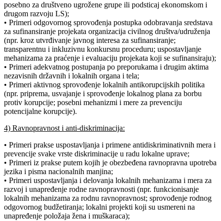
posebno za društveno ugrožene grupe ili podsticaj ekonomskom i
drugom razvoju LS);
• Primeri odgovornog sprovođenja postupka odobravanja sredstava
za sufinansiranje projekata organizacija civilnog društva/udruženja
(npr. kroz utvrđivanje javnog interesa za sufinansiranje;
transparentnu i inkluzivnu konkursnu proceduru; uspostavljanje
mehanizama za praćenje i evaluaciju projekata koji se sufinansiraju);
• Primeri adekvatnog postupanja po preporukama i drugim aktima
nezavisnih državnih i lokalnih organa i tela;
• Primeri aktivnog sprovođenje lokalnih antikorupcijskih politika
(npr. priprema, usvajanje i sprovođenje lokalnog plana za borbu
protiv korupcije; posebni mehanizmi i mere za prevenciju
potencijalne korupcije).
4) Ravnopravnost i anti-diskriminacija:
• Primeri prakse uspostavljanja i primene antidiskriminativnih mera i
prevencije svake vrste diskriminacije u radu lokalne uprave;
• Primeri iz prakse putem kojih je obezbeđena ravnopravna upotreba
jezika i pisma nacionalnih manjina;
• Primeri uspostavljanja i delovanja lokalnih mehanizama i mera za
razvoj i unapređenje rodne ravnopravnosti (npr. funkcionisanje
lokalnih mehanizama za rodnu ravnopravnost; sprovođenje rodnog
odgovornog budžetiranja; lokalni projekti koji su usmereni na
unapređenje položaja žena i muškaraca);