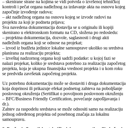
– skenirane strane na kojima se vidi potvrda o izvršenoj tehničkoj
kontroli i pečat organa nadležnog za izdavanje akta na osnovu kojeg
započinje izvođenje radova;
– akt nadležnog organa na osnovu kojeg se izvode radovi na
projektu za koji je podneta prijava;
Sva navedena dokumentacija dostavlja se u originalu ili kopiji
skenirano u elektronskom formatu na CD, složena po redosledu:
– projektna dokumentacija, dozvole, saglasnosti i drugi akti
nadležnih organa koji se odnose na projekat;
– izvod iz budžeta jedinice lokalne samouprave ukoliko su sredstva
planirana za realizaciju projekta;
– izveštaj nadzornog organa koji sadrži podatke: u kojoj fazi se
nalazi projekat, koliko je sredstava potrebno za realizaciju započetog
projekta, koja je ukupna finansijska vrednost projekta i u kom roku
se predviđa završetak započetog projekta.
Uz potrebnu dokumentaciju može se dostaviti i druga dokumentacija
koja doprinosi ili prikazuje efekat podnetog zahteva na poboljšanje
poslovnog okruženja (Sertifikat o povoljnom poslovnom okruženju
– BFC/Business Friendly Certification, povećanje zapošljavanja i
dr.).
Zahtev za raspodelu sredstava se može odnositi samo na realizaciju
jednog određenog projekta od posebnog značaja za lokalnu
samoupravu.