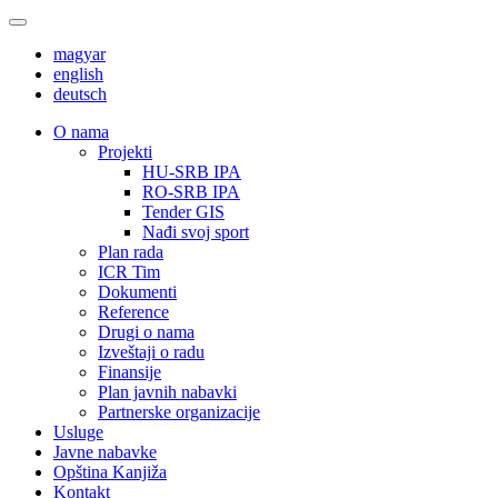
magyar
english
deutsch
О nama
Projekti
HU-SRB IPA
RO-SRB IPA
Tender GIS
Nađi svoj sport
Plan rada
ICR Tim
Dokumenti
Reference
Drugi o nama
Izveštaji o radu
Finansije
Plan javnih nabavki
Partnerske organizacije
Usluge
Javne nabavke
Opština Kanjiža
Kontakt