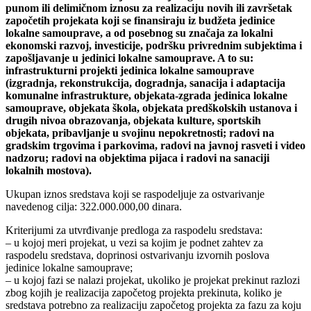
punom ili delimičnom iznosu za realizaciju novih ili završetak
započetih projekata koji se finansiraju iz budžeta jedinice
lokalne samouprave, a od posebnog su značaja za lokalni
ekonomski razvoj, investicije, podršku privrednim subjektima i
zapošljavanje u jedinici lokalne samouprave. A to su:
infrastrukturni projekti jedinica lokalne samouprave
(izgradnja, rekonstrukcija, dogradnja, sanacija i adaptacija
komunalne infrastrukture, objekata-zgrada jedinica lokalne
samouprave, objekata škola, objekata predškolskih ustanova i
drugih nivoa obrazovanja, objekata kulture, sportskih
objekata, pribavljanje u svojinu nepokretnosti; radovi na
gradskim trgovima i parkovima, radovi na javnoj rasveti i video
nadzoru; radovi na objektima pijaca i radovi na sanaciji
lokalnih mostova).
Ukupan iznos sredstava koji se raspodeljuje za ostvarivanje
navedenog cilja: 322.000.000,00 dinara.
Kriterijumi za utvrđivanje predloga za raspodelu sredstava:
– u kojoj meri projekat, u vezi sa kojim je podnet zahtev za
raspodelu sredstava, doprinosi ostvarivanju izvornih poslova
jedinice lokalne samouprave;
– u kojoj fazi se nalazi projekat, ukoliko je projekat prekinut razlozi
zbog kojih je realizacija započetog projekta prekinuta, koliko je
sredstava potrebno za realizaciju započetog projekta za fazu za koju