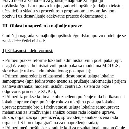
Pravo učešća za dodelu za godišnje nagrade za najbolju
opštinsku/gradsku upravu imaju gradovi i opštine (u daljem tekstu:
učesnici) u skladu sa procedurom propisanom u ovom Javnom
pozivu i uz dostavljanje adekvatne prateće dokumentacije.
III. Oblasti unapređenja najbolje uprave
Godišnja nagrada za najbolju opštinsku/gradsku upravu dodeljuje se
za sledeće četiri oblasti:
1) Efikasnost i delotvornost:
• Primeri prakse reforme lokalnih administrativnih postupaka (npr.
usaglašavanje administrativnih postupaka sa modelima MDULS;
skraćivanje rokova administrativnog postupanja);
• Primeri unapređenja efikasnosti i dostupnosti usluga lokalne
samouprave (npr. jedinstveno mesto za pružanje informacija i prijem
zahteva stranaka; moderni uslužni centri LS; sistem za brze
odgovore; primena e-ZUP-a);
• Primeri iz prakse kojima je obezbeđeno praćenje rada i efikasnosti
lokalne uprave (npr. praćenje rokova u kojima postupa lokalna
uprava; praćenje broja i frekvetnosti usluga lokalne samouprave;
mehanizmi za istraživanje i analizu ocena rada lokalne uprave,
službi, organizacija i preduzeća; sprovođenje analize ocena rada
organa JLS i predloga građana za unapređenje rada);
• Primeri međuopštinske saradnje koji za rezultat imaju unapređenje