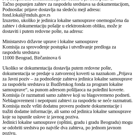
Tačno popunjen zahtev za raspodelu sredstava sa dokumentacijom,
Podnosilac prijave dostavlja na sledeću mejl adresu:
fond.lokal@mduls.gov.rs
Izuzetno, ukoliko je jedinica lokalne samouprave onemogućena da
zahtev i dokumentaciju pošalje u elektronskom obliku, može je
dostaviti i putem redovne pošte, na adresu:
Ministarstvo državne uprave i lokalne samouprave
Komisija za sprovođenje postupka i utvrđivanje predloga za
raspodelu sredstava
11000 Beograd, Birčaninova 6
Ukoliko se dokumentacija dostavlja putem redovne pošte,
dokumentacija se predaje u zatvorenoj koverti sa naznakom „Prijava
za Javni poziv – za podnošenje zahteva jedinica lokalne samouprave
za raspodelu sredstava iz Budžetskog fonda za program lokalne
samouprave“, sa punom adresom pošiljaoca na poleđini koverte.
Komisija će razmatrati samo zahteve koji su blagovremeno podneti.
Neblagovremeni i nepotpuni zahtevi za raspodelu se neće razmatrati.
Komisija može vršiti dodatnu proveru podnete dokumentacije i
tražiti dodatne informacije, ali samo od jedinica lokalne samouprave
koje su ispunile uslove iz javnog poziva.
Jedinici lokalne samouprave (opštini, gradu i gradu Beogradu) mogu
se odobriti sredstva po najviše dva zahteva, po jednom javnom
pozivu.