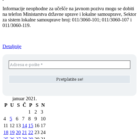
Informacije neophodne za učešće na javnom pozivu mogu se dobiti
na telefon Ministarstva državne uprave i lokalne samouprave, Sektor
za sistem lokalne samouprave broj: 011/3060-101; 011/3060-107 i
011/3060-119.
Detaljnije
januar 2021.
P
U
S
Č
P
S
N
1
2
3
4
5
6
7
8
9
10
11
12
13
14
15
16
17
18
19
20
21
22
23
24