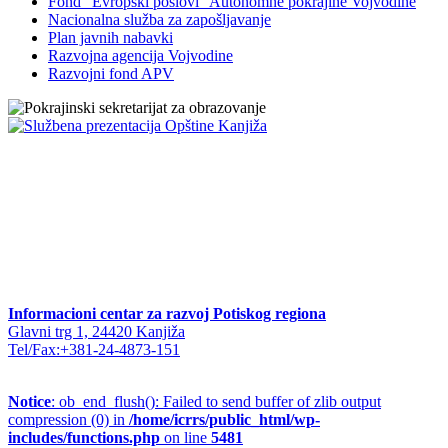
Fond "Evropski poslovi" Autonomne pokrajine Vojvodine
Nacionalna služba za zapošljavanje
Plan javnih nabavki
Razvojna agencija Vojvodine
Razvojni fond APV
Informacioni centar za razvoj Potiskog regiona
Glavni trg 1, 24420 Kanjiža
Tel/Fax:+381-24-4873-151
Notice
: ob_end_flush(): Failed to send buffer of zlib output
compression (0) in
/home/icrrs/public_html/wp-
includes/functions.php
on line
5481