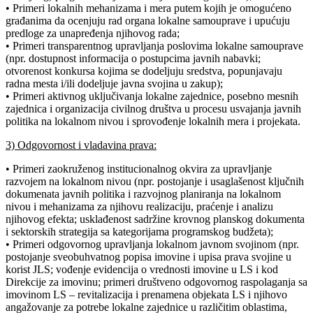
• Primeri lokalnih mehanizama i mera putem kojih je omogućeno
građanima da ocenjuju rad organa lokalne samouprave i upućuju
predloge za unapređenja njihovog rada;
• Primeri transparentnog upravljanja poslovima lokalne samouprave
(npr. dostupnost informacija o postupcima javnih nabavki;
otvorenost konkursa kojima se dodeljuju sredstva, popunjavaju
radna mesta i/ili dodeljuje javna svojina u zakup);
• Primeri aktivnog uključivanja lokalne zajednice, posebno mesnih
zajednica i organizacija civilnog društva u procesu usvajanja javnih
politika na lokalnom nivou i sprovođenje lokalnih mera i projekata.
3) Odgovornost i vladavina prava:
• Primeri zaokruženog institucionalnog okvira za upravljanje
razvojem na lokalnom nivou (npr. postojanje i usaglašenost ključnih
dokumenata javnih politika i razvojnog planiranja na lokalnom
nivou i mehanizama za njihovu realizaciju, praćenje i analizu
njihovog efekta; usklađenost sadržine krovnog planskog dokumenta
i sektorskih strategija sa kategorijama programskog budžeta);
• Primeri odgovornog upravljanja lokalnom javnom svojinom (npr.
postojanje sveobuhvatnog popisa imovine i upisa prava svojine u
korist JLS; vođenje evidencija o vrednosti imovine u LS i kod
Direkcije za imovinu; primeri društveno odgovornog raspolaganja sa
imovinom LS – revitalizacija i prenamena objekata LS i njihovo
angažovanje za potrebe lokalne zajednice u različitim oblastima,