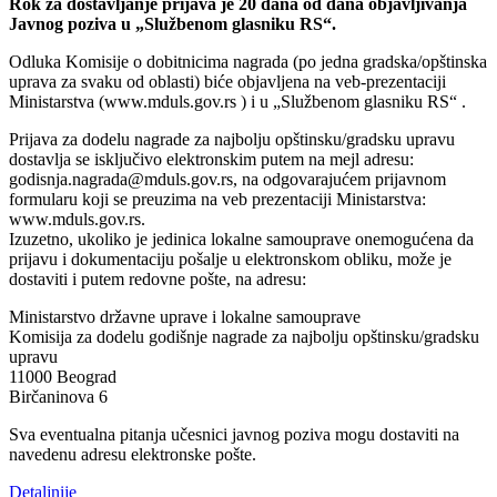
Rok za dostavljanje prijava je 20 dana od dana objavljivanja
Javnog poziva u „Službenom glasniku RS“.
Odluka Komisije o dobitnicima nagrada (po jedna gradska/opštinska
uprava za svaku od oblasti) biće objavljena na veb-prezentaciji
Ministarstva (www.mduls.gov.rs ) i u „Službenom glasniku RS“ .
Prijava za dodelu nagrade za najbolju opštinsku/gradsku upravu
dostavlja se isključivo elektronskim putem na mejl adresu:
godisnja.nagrada@mduls.gov.rs, na odgovarajućem prijavnom
formularu koji se preuzima na veb prezentaciji Ministarstva:
www.mduls.gov.rs.
Izuzetno, ukoliko je jedinica lokalne samouprave onemogućena da
prijavu i dokumentaciju pošalje u elektronskom obliku, može je
dostaviti i putem redovne pošte, na adresu:
Ministarstvo državne uprave i lokalne samouprave
Komisija za dodelu godišnje nagrade za najbolju opštinsku/gradsku
upravu
11000 Beograd
Birčaninova 6
Sva eventualna pitanja učesnici javnog poziva mogu dostaviti na
navedenu adresu elektronske pošte.
Detaljnije