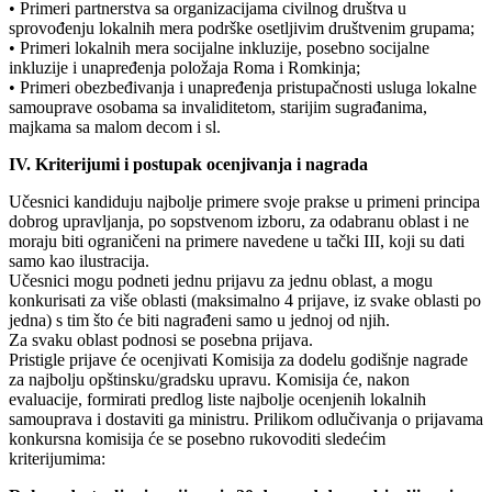
• Primeri partnerstva sa organizacijama civilnog društva u
sprovođenju lokalnih mera podrške osetljivim društvenim grupama;
• Primeri lokalnih mera socijalne inkluzije, posebno socijalne
inkluzije i unapređenja položaja Roma i Romkinja;
• Primeri obezbeđivanja i unapređenja pristupačnosti usluga lokalne
samouprave osobama sa invaliditetom, starijim sugrađanima,
majkama sa malom decom i sl.
IV. Kriterijumi i postupak ocenjivanja i nagrada
Učesnici kandiduju najbolje primere svoje prakse u primeni principa
dobrog upravljanja, po sopstvenom izboru, za odabranu oblast i ne
moraju biti ograničeni na primere navedene u tački III, koji su dati
samo kao ilustracija.
Učesnici mogu podneti jednu prijavu za jednu oblast, a mogu
konkurisati za više oblasti (maksimalno 4 prijave, iz svake oblasti po
jedna) s tim što će biti nagrađeni samo u jednoj od njih.
Za svaku oblast podnosi se posebna prijava.
Pristigle prijave će ocenjivati Komisija za dodelu godišnje nagrade
za najbolju opštinsku/gradsku upravu. Komisija će, nakon
evaluacije, formirati predlog liste najbolje ocenjenih lokalnih
samouprava i dostaviti ga ministru. Prilikom odlučivanja o prijavama
konkursna komisija će se posebno rukovoditi sledećim
kriterijumima: