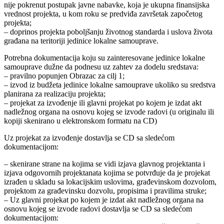
nije pokrenut postupak javne nabavke, koja je ukupna finansijska
vrednost projekta, u kom roku se predviđa završetak započetog
projekta;
– doprinos projekta poboljšanju životnog standarda i uslova života
građana na teritoriji jedinice lokalne samouprave.
Potrebna dokumentacija koju su zainteresovane jedinice lokalne
samouprave dužne da podnesu uz zahtev za dodelu sredstava:
– pravilno popunjen Obrazac za cilj 1;
– izvod iz budžeta jedinice lokalne samouprave ukoliko su sredstva
planirana za realizaciju projekta;
– projekat za izvođenje ili glavni projekat po kojem je izdat akt
nadležnog organa na osnovu kojeg se izvode radovi (u originalu ili
kopiji skenirano u elektronskom formatu na CD)
Uz projekat za izvođenje dostavlja se CD sa sledećom
dokumentacijom:
– skenirane strane na kojima se vidi izjava glavnog projektanta i
izjava odgovornih projektanata kojima se potvrđuje da je projekat
izrađen u skladu sa lokacijskim uslovima, građevinskom dozvolom,
projektom za građevinsku dozvolu, propisima i pravilima struke;
– Uz glavni projekat po kojem je izdat akt nadležnog organa na
osnovu kojeg se izvode radovi dostavlja se CD sa sledećom
dokumentacijom: