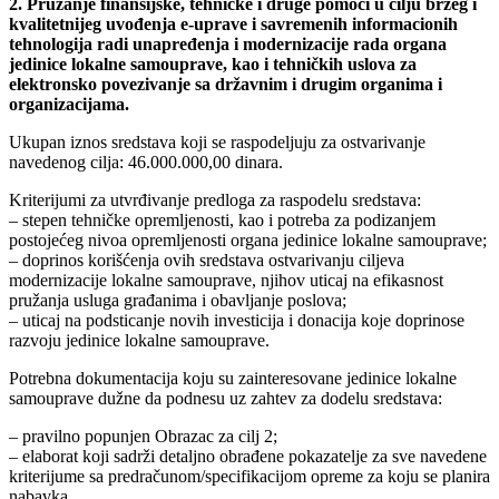
2. Pružanje finansijske, tehničke i druge pomoći u cilju bržeg i
kvalitetnijeg uvođenja e-uprave i savremenih informacionih
tehnologija radi unapređenja i modernizacije rada organa
jedinice lokalne samouprave, kao i tehničkih uslova za
elektronsko povezivanje sa državnim i drugim organima i
organizacijama.
Ukupan iznos sredstava koji se raspodeljuju za ostvarivanje
navedenog cilja: 46.000.000,00 dinara.
Kriterijumi za utvrđivanje predloga za raspodelu sredstava:
– stepen tehničke opremljenosti, kao i potreba za podizanjem
postojećeg nivoa opremljenosti organa jedinice lokalne samouprave;
– doprinos korišćenja ovih sredstava ostvarivanju ciljeva
modernizacije lokalne samouprave, njihov uticaj na efikasnost
pružanja usluga građanima i obavljanje poslova;
– uticaj na podsticanje novih investicija i donacija koje doprinose
razvoju jedinice lokalne samouprave.
Potrebna dokumentacija koju su zainteresovane jedinice lokalne
samouprave dužne da podnesu uz zahtev za dodelu sredstava:
– pravilno popunjen Obrazac za cilj 2;
– elaborat koji sadrži detaljno obrađene pokazatelje za sve navedene
kriterijume sa predračunom/specifikacijom opreme za koju se planira
nabavka.