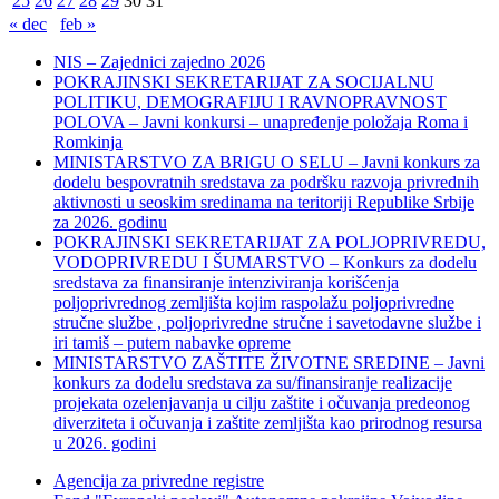
25
26
27
28
29
30
31
« dec
feb »
NIS – Zajednici zajedno 2026
POKRAJINSKI SEKRETARIJAT ZA SOCIJALNU
POLITIKU, DEMOGRAFIJU I RAVNOPRAVNOST
POLOVA – Javni konkursi – unapređenje položaja Roma i
Romkinja
MINISTARSTVO ZA BRIGU O SELU – Javni konkurs za
dodelu bespovratnih sredstava za podršku razvoja privrednih
aktivnosti u seoskim sredinama na teritoriji Republike Srbije
za 2026. godinu
POKRAJINSKI SEKRETARIJAT ZA POLJOPRIVREDU,
VODOPRIVREDU I ŠUMARSTVO – Konkurs za dodelu
sredstava za finansiranje intenziviranja korišćenja
poljoprivrednog zemljišta kojim raspolažu poljoprivredne
stručne službe , poljoprivredne stručne i savetodavne službe i
iri tamiš ‒ putem nabavke opreme
MINISTARSTVO ZAŠTITE ŽIVOTNE SREDINE – Javni
konkurs za dodelu sredstava za su/finansiranje realizacije
projekata ozelenjavanja u cilju zaštite i očuvanja predeonog
diverziteta i očuvanja i zaštite zemljišta kao prirodnog resursa
u 2026. godini
Agencija za privredne registre