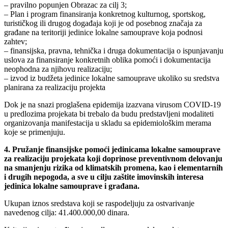
– pravilno popunjen Obrazac za cilj 3;
– Plan i program finansiranja konkretnog kulturnog, sportskog,
turističkog ili drugog događaja koji je od posebnog značaja za
građane na teritoriji jedinice lokalne samouprave koja podnosi
zahtev;
– finansijska, pravna, tehnička i druga dokumentacija o ispunjavanju
uslova za finansiranje konkretnih oblika pomoći i dokumentacija
neophodna za njihovu realizaciju;
– izvod iz budžeta jedinice lokalne samouprave ukoliko su sredstva
planirana za realizaciju projekta
Dok je na snazi proglašena epidemija izazvana virusom COVID-19
u predlozima projekata bi trebalo da budu predstavljeni modaliteti
organizovanja manifestacija u skladu sa epidemiološkim merama
koje se primenjuju.
4. Pružanje finansijske pomoći jedinicama lokalne samouprave
za realizaciju projekata koji doprinose preventivnom delovanju
na smanjenju rizika od klimatskih promena, kao i elementarnih
i drugih nepogoda, a sve u cilju zaštite imovinskih interesa
jedinica lokalne samouprave i građana.
Ukupan iznos sredstava koji se raspodeljuju za ostvarivanje
navedenog cilja: 41.400.000,00 dinara.