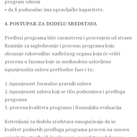
program odnosi
• da li podnosilac ima upravljačke kapacitete.
4. POSTUPAK ZA DODELU SREDSTAVA
Predlozi programa biće razmotreni i procenjeni od strane
Komisije za sagledavanje i procenu programa koju
obrazuje rukovodilac nadležnog organa koja će vršiti
procenu u fazama koje su međusobno uslovljene
ispunjenošću uslova prethodne faze i to:
1. ispunjenost formalno pravnih uslova
2. ispunjenost uslova koji se tiču podnosioca i predloga
programa
3. procena kvaliteta programa i finansijska evaluacija.
Kriterijumi za dodelu sredstava omogućavaju da se
kvalitet podnetih predloga programa proceni na osnovu