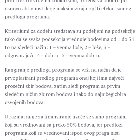
prioriteta utvrđenih konkursom, a sredstva odobre po
osnovu aktivnosti koje maksimiziraju opšti efekat samog
predloga programa.
Kriterijumi za dodelu sredstava su podeljeni na podsekcije
tako da se svaka podsekcija vrednuje bodovima od 1 do 5 i
to na sledeći način: 1 – veoma loše, 2 – loše, 3 –
odgovarajuće, 4 – dobro i 5 – veoma dobro.
Rangiranje predloga programa se vrši na način da je
prvoplasirani predlog programa onaj koji ima najveći
prosečni zbir bodova, zatim sledi program sa prvim
sledećim nižim zbirom bodova i tako do najnižeg zbira
osvojenih bodova.
U razmatranje za finansiranje uzeće se samo programi
koji su vrednovani sa preko 50% bodova, jer predlozi
programa koji su vrednovani ispod ovog praga nisu