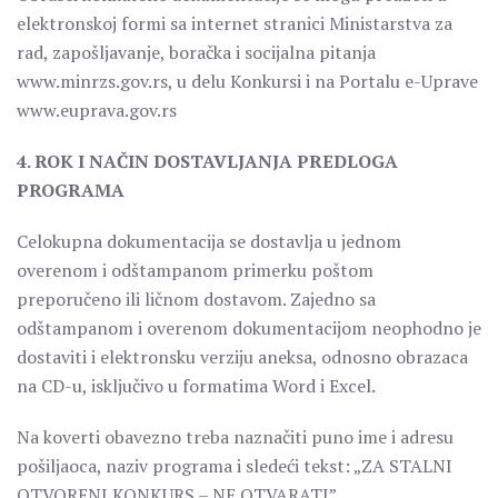
elektronskoj formi sa internet stranici Ministarstva za
rad, zapošljavanje, boračka i socijalna pitanja
www.minrzs.gov.rs, u delu Konkursi i na Portalu e-Uprave
www.euprava.gov.rs
4. ROK I NAČIN DOSTAVLJANJA PREDLOGA
PROGRAMA
Celokupna dokumentacija se dostavlja u jednom
overenom i odštampanom primerku poštom
preporučeno ili ličnom dostavom. Zajedno sa
odštampanom i overenom dokumentacijom neophodno je
dostaviti i elektronsku verziju aneksa, odnosno obrazaca
na CD-u, isključivo u formatima Word i Excel.
Na koverti obavezno treba naznačiti puno ime i adresu
pošiljaoca, naziv programa i sledeći tekst: „ZA STALNI
OTVORENI KONKURS – NE OTVARATI”.