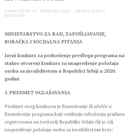
OBJAVLJENO
14. FEBRUAR 2020.
. OBJAVLJENO U
KONKURSI
.
MINISTARSTVO ZA RAD, ZAPOŠLJAVANJE,
BORAČKA I SOCIJALNA PITANJA
Javni konkurs za podnošenje predloga programa na
stalno otvoreni konkurs za unapređenje položaja
osoba sa invaliditetom u Republici Srbiji u 2020.
godini
1. PREDMET OGLAŠAVANJA
Predmet ovog konkursa je finansiranje ili učešće u
finansiranju programa koje realizuju udruženja građana
registrovana na teritoriji Republike Srbije čiji je cilj
unapređenje položaja osoba sa invaliditetom kroz: