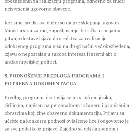
obezbeđenih za realizaciju programa, odnosno za slučaj
neizvršenja ugovorne obaveze.
Korisnici sredstava dužni su da pre sklapanja ugovora
Ministarstvu za rad, zapošljavanje, boračka i socijalna
pitanja dostave izjavu da sredstva za realizaciju
odobrenog programa nisu na drugi način već obezbeđena,
izjavu o nepostajanju sukoba interesa i interni akt o
antikorupcijskoj politici.
5. PODNOŠENJE PREDLOGA PROGRAMA I
POTREBNA DOKUMENTACIJA
Predlog programa dostavlja se na srpskom jeziku,
ćirilicom, napisan na personalnom računaru i propisanim
obrascima koji čine obaveznu dokumentaciju. Prijavu za
učešće na konkursu podnosi ovlašćeno lice i odgovorno je
za sve podatke iz prijave. Zajedno sa odštampanom i