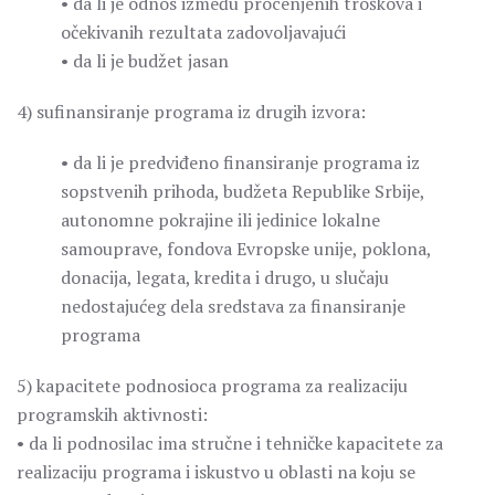
• da li je odnos između procenjenih troškova i
očekivanih rezultata zadovoljavajući
• da li je budžet jasan
4) sufinansiranje programa iz drugih izvora:
• da li je predviđeno finansiranje programa iz
sopstvenih prihoda, budžeta Republike Srbije,
autonomne pokrajine ili jedinice lokalne
samouprave, fondova Evropske unije, poklona,
donacija, legata, kredita i drugo, u slučaju
nedostajućeg dela sredstava za finansiranje
programa
5) kapacitete podnosioca programa za realizaciju
programskih aktivnosti:
• da li podnosilac ima stručne i tehničke kapacitete za
realizaciju programa i iskustvo u oblasti na koju se