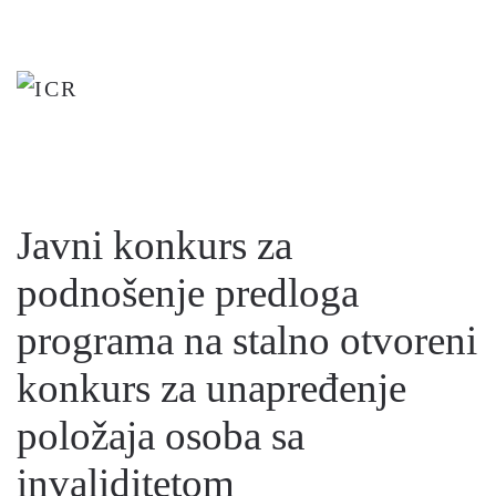
Skip
to
main
content
Javni konkurs za
podnošenje predloga
programa na stalno otvoreni
konkurs za unapređenje
položaja osoba sa
invaliditetom