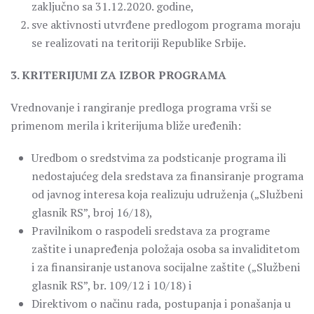
zaključno sa 31.12.2020. godine,
sve aktivnosti utvrđene predlogom programa moraju
se realizovati na teritoriji Republike Srbije.
3. KRITERIJUMI ZA IZBOR PROGRAMA
Vrednovanje i rangiranje predloga programa vrši se
primenom merila i kriterijuma bliže uređenih:
Uredbom o sredstvima za podsticanje programa ili
nedostajućeg dela sredstava za finansiranje programa
od javnog interesa koja realizuju udruženja („Službeni
glasnik RS”, broj 16/18),
Pravilnikom o raspodeli sredstava za programe
zaštite i unapređenja položaja osoba sa invaliditetom
i za finansiranje ustanova socijalne zaštite („Službeni
glasnik RS”, br. 109/12 i 10/18) i
Direktivom o načinu rada, postupanja i ponašanja u