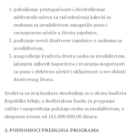
poboljšanje pristupačnosti i obezbeđivanje
adekvatnih uslova za rad udruženja kako bi se
osobama sa invaliditetom omogućilo puno i
ravnopravno učešće u životu zajednice,
podizanje svesti društvene zajednice o osobama sa
invaliditetom,
unapređenje kvaliteta života osoba sa invaliditetom
jačanjem njihovih kapaciteta i stvaranja mogućnosti
za puno i efektivno učešće i uključenost u sve oblasti
društvenog života.
Sredstva za ovaj konkurs obezbeđuju se u okviru budžeta
Republike Srbije, u Budžetskom fondu za programe
zaštite i unapređenja položaja osoba sa invaliditetom, u
ukupnom iznosu od 165.000.000,00 dinara.
2. PODNOSIOCI PREDLOGA PROGRAMA