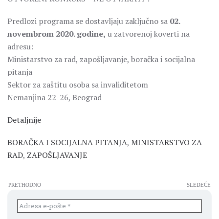
Predlozi programa se dostavljaju zaključno sa
02.
novembrom 2020. godine,
u zatvorenoj koverti na
adresu:
Ministarstvo za rad, zapošljavanje, boračka i socijalna
pitanja
Sektor za zaštitu osoba sa invaliditetom
Nemanjina 22-26, Beograd
Detaljnije
BORAČKA I SOCIJALNA PITANJA
,
MINISTARSTVO ZA
RAD
,
ZAPOŠLJAVANJE
PRETHODNO
SLEDEĆE