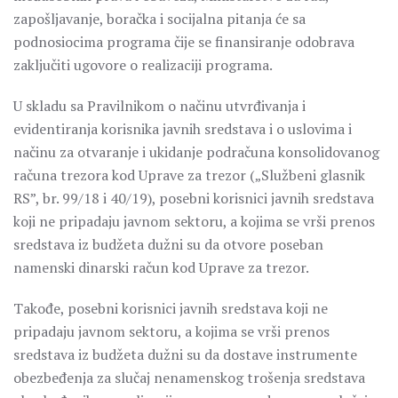
zapošljavanje, boračka i socijalna pitanja će sa
podnosiocima programa čije se finansiranje odobrava
zaključiti ugovore o realizaciji programa.
U skladu sa Pravilnikom o načinu utvrđivanja i
evidentiranja korisnika javnih sredstava i o uslovima i
načinu za otvaranje i ukidanje podračuna konsolidovanog
računa trezora kod Uprave za trezor („Službeni glasnik
RS”, br. 99/18 i 40/19), posebni korisnici javnih sredstava
koji ne pripadaju javnom sektoru, a kojima se vrši prenos
sredstava iz budžeta dužni su da otvore poseban
namenski dinarski račun kod Uprave za trezor.
Takođe, posebni korisnici javnih sredstava koji ne
pripadaju javnom sektoru, a kojima se vrši prenos
sredstava iz budžeta dužni su da dostave instrumente
obezbeđenja za slučaj nenamenskog trošenja sredstava