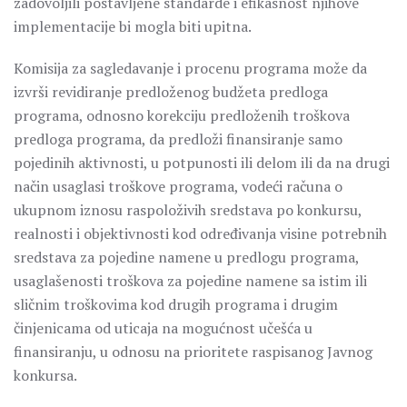
zadovoljili postavljene standarde i efikasnost njihove
implementacije bi mogla biti upitna.
Komisija za sagledavanje i procenu programa može da
izvrši revidiranje predloženog budžeta predloga
programa, odnosno korekciju predloženih troškova
predloga programa, da predloži finansiranje samo
pojedinih aktivnosti, u potpunosti ili delom ili da na drugi
način usaglasi troškove programa, vodeći računa o
ukupnom iznosu raspoloživih sredstava po konkursu,
realnosti i objektivnosti kod određivanja visine potrebnih
sredstava za pojedine namene u predlogu programa,
usaglašenosti troškova za pojedine namene sa istim ili
sličnim troškovima kod drugih programa i drugim
činjenicama od uticaja na mogućnost učešća u
finansiranju, u odnosu na prioritete raspisanog Javnog
konkursa.