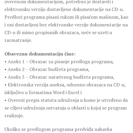
overenom dokumentacijom, potrebno je dostaviti i
elektronsku verziju dostavljene dokumentacije na CD-u.
Predlozi programa pisani rukom ili pisaćom mašinom, kao
i oni dostavljeni bez elektronske verzije dokumentacije na
CD-u ili mimo propisanih obrazaca, neće se uzeti u
razmatranje.
Obaveznu dokumentaciju čine:
• Aneks 1 – Obrazac za pisanje predloga programa,
• Aneks 2 – Obrazac budžeta programa,
• Aneks 3 – Obrazac narativnog budžeta programa,
• Elektronska verzija aneksa, odnosno obrazaca na CD-u,
isključivo u formatima Word i Excel i
• Overeni prepis statuta udruženja u kome je utvrđeno da
se ciljevi udruženja ostvaruju u oblasti u kojoj se program
realizuje.
Ukoliko se predlogom programa predviđa nabavka