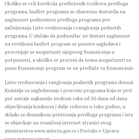
Ukoliko se vrši korekcija predloženih troškova predloga
programa, budžet programa se obavezno dostavlja na
saglasnost podnosiocu predloga programa pre
sačinjavanja Liste vrednovanja i rangiranja podnetih
programa. U slučaju da podnosilac ne dostavi saglasnost
na revidirani budžet program se ponovo sagledava i
procenjuje se mogućnost njegovog finansiranja u
potpunosti, a ukoliko se proceni da nema mogućnosti za
puno finansiranje program se ne predlaže za finansiranje.
Listu vrednovanja i rangiranja podnetih programa donosi
Komisija za sagledavanje i procenu programa koja se prvi
put sastaje najkasnije istekom roka od 30 dana od dana
objavljivanja konkursa i dalje redovno u toku godine, u
skladu sa dinamikom pristizanja predloga programa i ista
se objavljuje na zvaničnoj internet stranici ovog
ministarstva www.minrzs.gov.rs i Portalu e-Uprava
www.euprava.gov.rs