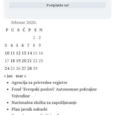
februar 2020.
P
U
S
Č
P
S
N
1
2
3
4
5
6
7
8
9
10
11
12
13
14
15
16
17
18
19
20
21
22
23
24
25
26
27
28
29
« jan
mar »
Agencija za privredne registre
Fond "Evropski poslovi" Autonomne pokrajine
Vojvodine
Nacionalna služba za zapošljavanje
Plan javnih nabavki