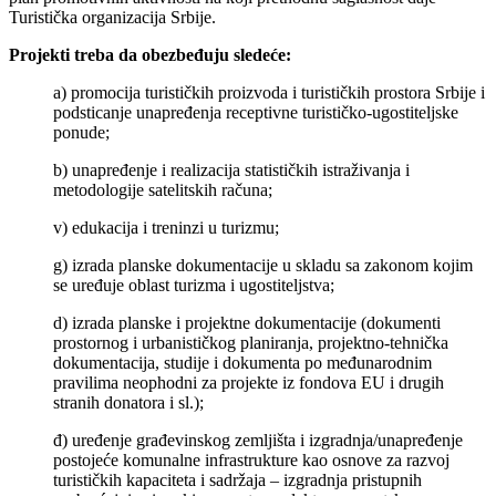
Turistička organizacija Srbije.
Projekti treba da obezbeđuju sledeće:
a) promocija turističkih proizvoda i turističkih prostora Srbije i
podsticanje unapređenja receptivne turističko-ugostiteljske
ponude;
b) unapređenje i realizacija statističkih istraživanja i
metodologije satelitskih računa;
v) edukacija i treninzi u turizmu;
g) izrada planske dokumentacije u skladu sa zakonom kojim
se uređuje oblast turizma i ugostiteljstva;
d) izrada planske i projektne dokumentacije (dokumenti
prostornog i urbanističkog planiranja, projektno-tehnička
dokumentacija, studije i dokumenta po međunarodnim
pravilima neophodni za projekte iz fondova EU i drugih
stranih donatora i sl.);
đ) uređenje građevinskog zemljišta i izgradnja/unapređenje
postojeće komunalne infrastrukture kao osnove za razvoj
turističkih kapaciteta i sadržaja – izgradnja pristupnih