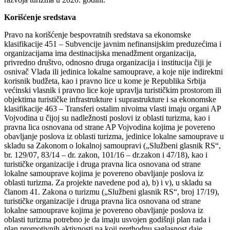
Korišćenje sredstava
Pravo na korišćenje bespovratnih sredstava sa ekonomske
klasifikacije 451 – Subvencije javnim nefinansijskim preduzećima i
organizacijama ima destinacijska menadžment organizacija,
privredno društvo, odnosno druga organizacija i institucija čiji je
osnivač Vlada ili jedinica lokalne samouprave, a koje nije indirektni
korisnik budžeta, kao i pravno lice u kome je Republika Srbija
većinski vlasnik i pravno lice koje upravlja turističkim prostorom ili
objektima turističke infrastrukture i suprastrukture i sa ekonomske
klasifikacije 463 – Transferi ostalim nivoima vlasti imaju organi AP
Vojvodina u čijoj su nadležnosti poslovi iz oblasti turizma, kao i
pravna lica osnovana od strane AP Vojvodina kojima je povereno
obavljanje poslova iz oblasti turizma, jedinice lokalne samouprave u
skladu sa Zakonom o lokalnoj samoupravi („Službeni glasnik RS“,
br. 129/07, 83/14 – dr. zakon, 101/16 – dr.zakon i 47/18), kao i
turističke organizacije i druga pravna lica osnovana od strane
lokalne samouprave kojima je povereno obavljanje poslova iz
oblasti turizma. Za projekte navedene pod a), b) i v), u skladu sa
članom 41. Zakona o turizmu („Službeni glasnik RS“, broj 17/19),
turističke organizacije i druga pravna lica osnovana od strane
lokalne samouprave kojima je povereno obavljanje poslova iz
oblasti turizma potrebno je da imaju usvojen godišnji plan rada i
plan promotivnih aktivnosti na koji prethodnu saglasnost daje