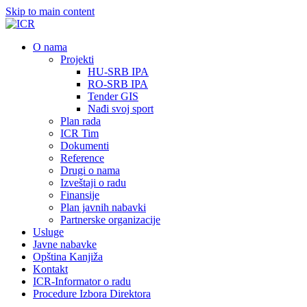
Skip to main content
О nama
Projekti
HU-SRB IPA
RO-SRB IPA
Tender GIS
Nađi svoj sport
Plan rada
ICR Tim
Dokumenti
Reference
Drugi o nama
Izveštaji o radu
Finansije
Plan javnih nabavki
Partnerske organizacije
Usluge
Javne nabavke
Opština Kanjiža
Kontakt
ICR-Informator o radu
Procedure Izbora Direktora