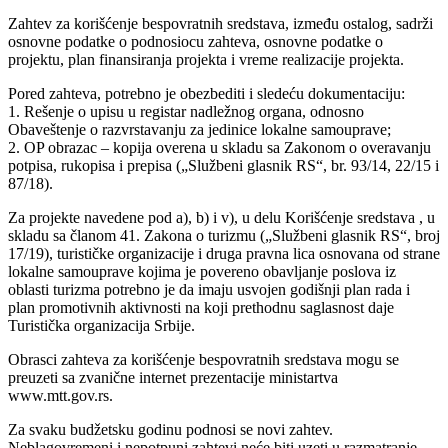
Zahtev za korišćenje bespovratnih sredstava, između ostalog, sadrži
osnovne podatke o podnosiocu zahteva, osnovne podatke o
projektu, plan finansiranja projekta i vreme realizacije projekta.
Pored zahteva, potrebno je obezbediti i sledeću dokumentaciju:
1. Rešenje o upisu u registar nadležnog organa, odnosno
Obaveštenje o razvrstavanju za jedinice lokalne samouprave;
2. OP obrazac – kopija overena u skladu sa Zakonom o overavanju
potpisa, rukopisa i prepisa („Službeni glasnik RS“, br. 93/14, 22/15 i
87/18).
Za projekte navedene pod a), b) i v), u delu Korišćenje sredstava , u
skladu sa članom 41. Zakona o turizmu („Službeni glasnik RS“, broj
17/19), turističke organizacije i druga pravna lica osnovana od strane
lokalne samouprave kojima je povereno obavljanje poslova iz
oblasti turizma potrebno je da imaju usvojen godišnji plan rada i
plan promotivnih aktivnosti na koji prethodnu saglasnost daje
Turistička organizacija Srbije.
Obrasci zahteva za korišćenje bespovratnih sredstava mogu se
preuzeti sa zvanične internet prezentacije ministartva
www.mtt.gov.rs.
Za svaku budžetsku godinu podnosi se novi zahtev.
Neblagovremeni i nepotpuni zahtevi neće biti uzeti u razmatranje.