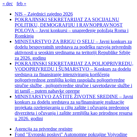
« dec
feb »
NIS – Zajednici zajedno 2026
POKRAJINSKI SEKRETARIJAT ZA SOCIJALNU
POLITIKU, DEMOGRAFIJU I RAVNOPRAVNOST
POLOVA – Javni konkursi – unapređenje položaja Roma i
Romkinja
MINISTARSTVO ZA BRIGU O SELU – Javni konkurs za
dodelu bespovratnih sredstava za podršku razvoja privrednih
aktivnosti u seoskim sredinama na teritoriji Republike Srbije
za 2026. godinu
POKRAJINSKI SEKRETARIJAT ZA POLJOPRIVREDU,
VODOPRIVREDU I ŠUMARSTVO – Konkurs za dodelu
sredstava za finansiranje intenziviranja korišćenja
poljoprivrednog zemljišta kojim raspolažu poljoprivredne
stručne službe , poljoprivredne stručne i savetodavne službe i
iri tamiš ‒ putem nabavke opreme
MINISTARSTVO ZAŠTITE ŽIVOTNE SREDINE – Javni
konkurs za dodelu sredstava za su/finansiranje realizacije
projekata ozelenjavanja u cilju zaštite i očuvanja predeonog
diverziteta i očuvanja i zaštite zemljišta kao prirodnog resursa
u 2026. godini
Agencija za privredne registre
Fond "Evropski poslovi" Autonomne pokrajine Vojvodine