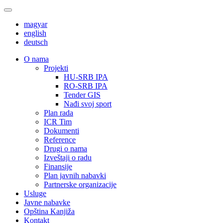
magyar
english
deutsch
О nama
Projekti
HU-SRB IPA
RO-SRB IPA
Tender GIS
Nađi svoj sport
Plan rada
ICR Tim
Dokumenti
Reference
Drugi o nama
Izveštaji o radu
Finansije
Plan javnih nabavki
Partnerske organizacije
Usluge
Javne nabavke
Opština Kanjiža
Kontakt