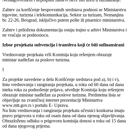
Zahtev za korišćenje bespovratnih sredstava podnosi se Ministarstvu
trgovine, turizma i telekomunikacija, Sektor za turizam, Nemanjina
br. 22-26, Beograd, isključivo putem pošte ili pisarnice ministarstva.
Zahtev i priložena dokumentacija ostaju trajno u arhivi Ministarstva i
ne vraćaju se podnosiocu.
Izbor projekata subvencija i transfera koji će biti sufinansirani
Vrednovanje projekata vrši Komisija koju rešenjem obrazuje
ministar nadležan za poslove turizma.
I
Za projekte navedene u delu Korišćenje sredstava pod a), b) i v),
listu vrednovanja i rangiranja projekata, u roku od 60 dana od dana
isteka roka za podnošenje prijava, utvrđuje Komisija koju rešenjem
obrazuje ministar nadležan za poslove turizma. Predmetna lista se
objavljuje na zvaničnoj internet prezentaciji Ministartva
www.mtt.gov.rs i portalu E- Uprava.
Na listu vrednovanja i rangiranja projekata učesnici konkursa imaju
pravo prigovora u roku od osam dana od dana njenog objavljivanja.
Obrazloženu odluku o prigovoru komisija donosi u roku od 15 dana
od dana njegovog prijema.