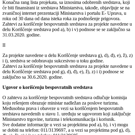
Konačna rang lista projekata, sa iznosima odobrenih sredstava, koji
će biti finansirani iz sredstava Ministarstva, takođe, objavljuje se na
zvaničnoj internet prezentaciji Ministarstva i portalu E- Uprava, u
roku od 30 dana od dana isteka roka za podnošenje prigovora.
Zahtevi za korišćenje bespovratnih sredstava za projekte navedene u
delu Korišćenje sredstava pod a), b) i v) podnose se se zaključno sa
31.03.2020. godine.
II
Za projekte navedene u delu Korišćenje sredstava g), d), đ), e), ž), z)
i i), sredstva se odobravaju sukcesivno u toku godine.
Zahtevi za korišćenje bespovratnih sredstava za projekte navedene u
delu Korišćenje sredstava pod g), d), đ), e), ž), z) i i) podnose se
zaključno sa 30.6.2020. godine.
Ugovor o korišćenju bespovratnih sredstava
O zahtevu za korišćenje bespovratnih sredstava odlučuje komisija
koju rešenjem obrazuje ministar nadležan za poslove turizma.
Međusobna prava i obaveze u vezi sa korišćenjem bespovratnih
sredstava navedenih u stavu 1. uređuju se ugovorom koji zaključuje
Ministarstvo trgovine, turizma i telekomunikacija i korisnik.
Sve dodatne informacije u vezi sa projektima pod a), b), i v) mogu
se dobiti na telefon: 011/3139697, a u vezi sa projektima pod g), d),