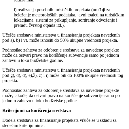
i) realizacija posebnih turističkih projekata (uređaji za
beleženje meteoroloških podataka, javni toaleti na turističkim
lokacijama, sistemi za prikupljanje, sortiranje odvoženje i
preradu čvrstog otpada itd.).
Učešće sredstava ministarstva u finansiranju projekata navedenih
pod a), b) i v), može iznositi do 50% ukupne vrednosti projekta.
Podnosilac zahteva za odobrenje sredstava za navedene projekte
može da ostvari pravo na korišćenje subvencije samo po jednom
zahtevu u toku budžetske godine.
Učešće sredstava ministarstva u finansiranju projekata navedenih
pod g), d), đ), e),ž), z) i i) može biti do 100% ukupne vrednosti tog
projekta.
Podnosilac zahteva za odobrenje sredstava za navedene projekte
može, takođe, da ostvari pravo na korišćenje subvencije samo po
jednom zahtevu u toku budžetske godine.
Kriterijumi za korišćenja sredstava
Dodela sredstava za finansiranje projekata vršiće se u skladu sa
sledećim kriterijumima: