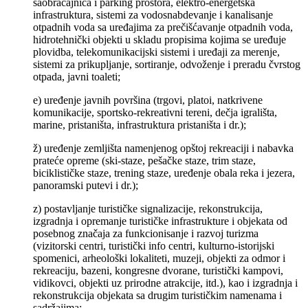
saobraćajnica i parking prostora, elektro-energetska
infrastruktura, sistemi za vodosnabdevanje i kanalisanje
otpadnih voda sa uređajima za prečišćavanje otpadnih voda,
hidrotehnički objekti u skladu propisima kojima se uređuje
plovidba, telekomunikacijski sistemi i uređaji za merenje,
sistemi za prikupljanje, sortiranje, odvoženje i preradu čvrstog
otpada, javni toaleti;
e) uređenje javnih površina (trgovi, platoi, natkrivene
komunikacije, sportsko-rekreativni tereni, dečja igrališta,
marine, pristaništa, infrastruktura pristaništa i dr.);
ž) uređenje zemljišta namenjenog opštoj rekreaciji i nabavka
prateće opreme (ski-staze, pešačke staze, trim staze,
biciklističke staze, trening staze, uređenje obala reka i jezera,
panoramski putevi i dr.);
z) postavljanje turističke signalizacije, rekonstrukcija,
izgradnja i opremanje turističke infrastrukture i objekata od
posebnog značaja za funkcionisanje i razvoj turizma
(vizitorski centri, turistički info centri, kulturno-istorijski
spomenici, arheološki lokaliteti, muzeji, objekti za odmor i
rekreaciju, bazeni, kongresne dvorane, turistički kampovi,
vidikovci, objekti uz prirodne atrakcije, itd.), kao i izgradnja i
rekonstrukcija objekata sa drugim turističkim namenama i
sadržajima;