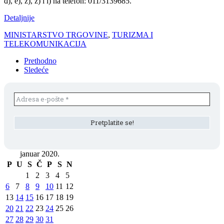
đ), e), ž), z) i i) na telefon: 011/3139685.
Detaljnije
MINISTARSTVO TRGOVINE
,
TURIZMA I
TELEKOMUNIKACIJA
Prethodno
Sledeće
januar 2020.
P
U
S
Č
P
S
N
1
2
3
4
5
6
7
8
9
10
11
12
13
14
15
16
17
18
19
20
21
22
23
24
25
26
27
28
29
30
31