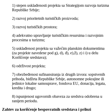
1) stepen usklađenosti projekta sa Strategijom razvoja turizma
Republike Srbije;
2) razvoj prioritetnih turističkih proizvoda;
3) razvoj turističkih prostora;
4) adekvatno upravljanje turističkim resursima i razvojnim
procesima u turizmu;
5) usklađenost projekta sa važećim planskim dokumentima
(za projekte navedene pod g), d), đ), e),ž), z) i i) u delu
Korišćenje sredstava);
6) održivost projekta;
7) obezbeđenost sufinansiranja iz drugih izvora: sopstvenih
prihoda, bidžeta Republike Srbije, autonomne pokrajine ili
jedinice lokalne samouprave, fondova EU, donacija, legata,
kredita i drugo;
8) ispunjenost ugovornih obaveza za sredstva odobrena u
ranijem periodu.
Zahtev za korišćenje bespovratnih sredstava i prilozi