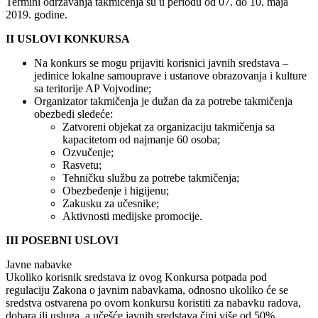
Termini održavanja takmičenja su u periodu od 07. do 10. maja
2019. godine.
II USLOVI KONKURSA
Na konkurs se mogu prijaviti korisnici javnih sredstava –
jedinice lokalne samouprave i ustanove obrazovanja i kulture
sa teritorije AP Vojvodine;
Organizator takmičenja je dužan da za potrebe takmičenja
obezbedi sledeće:
Zatvoreni objekat za organizaciju takmičenja sa
kapacitetom od najmanje 60 osoba;
Ozvučenje;
Rasvetu;
Tehničku službu za potrebe takmičenja;
Obezbeđenje i higijenu;
Zakusku za učesnike;
Aktivnosti medijske promocije.
III POSEBNI USLOVI
Javne nabavke
Ukoliko korisnik sredstava iz ovog Konkursa potpada pod
regulaciju Zakona o javnim nabavkama, odnosno ukoliko će se
sredstva ostvarena po ovom konkursu koristiti za nabavku radova,
dobara ili usluga, a učešće javnih sredstava čini više od 50%