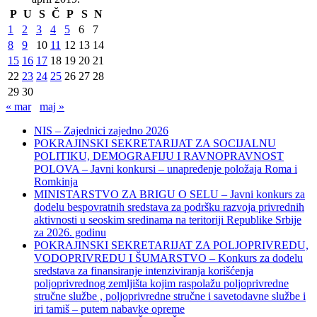
P
U
S
Č
P
S
N
1
2
3
4
5
6
7
8
9
10
11
12
13
14
15
16
17
18
19
20
21
22
23
24
25
26
27
28
29
30
« mar
maj »
NIS – Zajednici zajedno 2026
POKRAJINSKI SEKRETARIJAT ZA SOCIJALNU
POLITIKU, DEMOGRAFIJU I RAVNOPRAVNOST
POLOVA – Javni konkursi – unapređenje položaja Roma i
Romkinja
MINISTARSTVO ZA BRIGU O SELU – Javni konkurs za
dodelu bespovratnih sredstava za podršku razvoja privrednih
aktivnosti u seoskim sredinama na teritoriji Republike Srbije
za 2026. godinu
POKRAJINSKI SEKRETARIJAT ZA POLJOPRIVREDU,
VODOPRIVREDU I ŠUMARSTVO – Konkurs za dodelu
sredstava za finansiranje intenziviranja korišćenja
poljoprivrednog zemljišta kojim raspolažu poljoprivredne
stručne službe , poljoprivredne stručne i savetodavne službe i
iri tamiš ‒ putem nabavke opreme