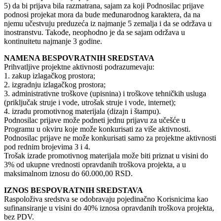
5) da bi prijava bila razmatrana, sajam za koji Podnosilac prijave
podnosi projekat mora da bude međunarodnog karaktera, da na
njemu učestvuju preduzeća iz najmanje 5 zemalja i da se održava u
inostranstvu. Takođe, neophodno je da se sajam održava u
kontinuitetu najmanje 3 godine.
NAMENA BESPOVRATNIH SREDSTAVA
Prihvatljive projektne aktivnosti podrazumevaju:
1. zakup izlagačkog prostora;
2. izgradnju izlagačkog prostora;
3. administrativne troškove (upisnina) i troškove tehničkih usluga
(priključak struje i vode, utrošak struje i vode, internet);
4. izradu promotivnog materijala (dizajn i štampu).
Podnosilac prijave može podneti jednu prijavu za učešće u
Programu u okviru koje može konkurisati za više aktivnosti.
Podnosilac prijave ne može konkurisati samo za projektne aktivnosti
pod rednim brojevima 3 i 4.
Trošak izrade promotivnog materijala može biti priznat u visini do
3% od ukupne vrednosti opravdanih troškova projekta, a u
maksimalnom iznosu do 60.000,00 RSD.
IZNOS BESPOVRATNIH SREDSTAVA
Raspoloživa sredstva se odobravaju pojedinačno Korisnicima kao
sufinansiranje u visini do 40% iznosa opravdanih troškova projekta,
bez PDV.