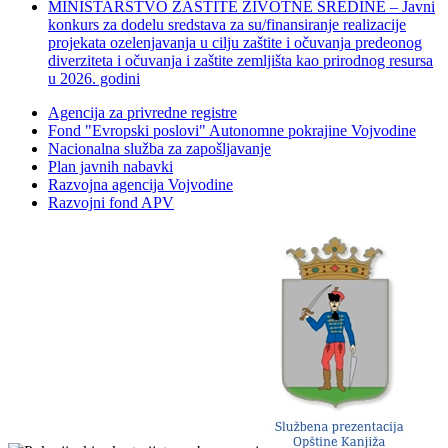
MINISTARSTVO ZAŠTITE ŽIVOTNE SREDINE – Javni
konkurs za dodelu sredstava za su/finansiranje realizacije
projekata ozelenjavanja u cilju zaštite i očuvanja predeonog
diverziteta i očuvanja i zaštite zemljišta kao prirodnog resursa
u 2026. godini
Agencija za privredne registre
Fond "Evropski poslovi" Autonomne pokrajine Vojvodine
Nacionalna služba za zapošljavanje
Plan javnih nabavki
Razvojna agencija Vojvodine
Razvojni fond APV