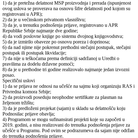
1) da je pretežna delatnost MSP proizvodnja i prerada (ispunjenost
ovog uslova se proverava na osnovu šifre delatnosti pod kojom su
registrovani u APR);
2) da je u većinskom privatnom vlasništvu;
3) da je, u trenutku podnošenja prijave, registrovano u APR
Republike Srbije najmanje dve godine;
4) da vodi poslovne knjige po sistemu dvojnog knjigovodstva;
5) da je izmirilo obaveze po osnovu poreza i doprinosa;
6) da nad njime nije pokrenut prethodni stečajni postupak, stečajni
postupak ili postupak likvidacije;
7) da nije u teškoćama prema definiciji sadržanoj u Uredbi o
pravilima za dodelu državne pomoći;
8) da je u prethodne tri godine realizovalo najmanje jedan izvozni
posao.
Specifični uslovi
1) da se prijava ne odnosi na učešće na sajmu koji organizuju RAS i
Privredna komora Srbije;
2) da proizvodi poseduju neophodne sertifikate za plasman na
željenom tržištu;
3) da je predloženi projekat (sajam) u skladu sa delatnošću koju
Podnosilac prijave obavlja;
4) Programom se mogu sufinansirati projekti koje su započeti u
2019. godini, a nisu realizovani do trenutka podnošenja prijave za
učešće u Programu. Pod ovim se podrazumeva da sajam nije održan
do trenutka podnošenja prijave.