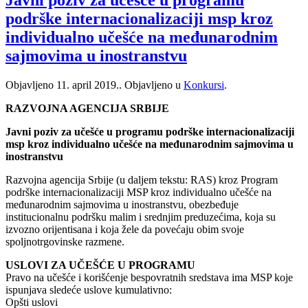
podrške internacionalizaciji msp kroz
individualno učešće na međunarodnim
sajmovima u inostranstvu
Objavljeno
11. april 2019.
. Objavljeno u
Konkursi
.
RAZVOJNA AGENCIJA SRBIJE
Javni poziv za učešće u programu podrške internacionalizaciji
msp kroz individualno učešće na međunarodnim sajmovima u
inostranstvu
Razvojna agencija Srbije (u daljem tekstu: RAS) kroz Program
podrške internacionalizaciji MSP kroz individualno učešće na
međunarodnim sajmovima u inostranstvu, obezbeđuje
institucionalnu podršku malim i srednjim preduzećima, koja su
izvozno orijentisana i koja žele da povećaju obim svoje
spoljnotrgovinske razmene.
USLOVI ZA UČEŠĆE U PROGRAMU
Pravo na učešće i korišćenje bespovratnih sredstava ima MSP koje
ispunjava sledeće uslove kumulativno:
Opšti uslovi