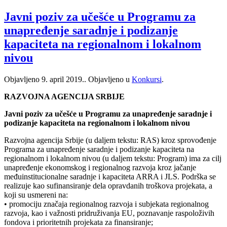
Javni poziv za učešće u Programu za
unapređenje saradnje i podizanje
kapaciteta na regionalnom i lokalnom
nivou
Objavljeno
9. april 2019.
. Objavljeno u
Konkursi
.
RAZVOJNA AGENCIJA SRBIJE
Javni poziv za učešće u Programu za unapređenje saradnje i
podizanje kapaciteta na regionalnom i lokalnom nivou
Razvojna agencija Srbije (u daljem tekstu: RAS) kroz sprovođenje
Programa za unapređenje saradnje i podizanje kapaciteta na
regionalnom i lokalnom nivou (u daljem tekstu: Program) ima za cilj
unapređenje ekonomskog i regionalnog razvoja kroz jačanje
međuinstitucionalne saradnje i kapaciteta ARRA i JLS. Podrška se
realizuje kao sufinansiranje dela opravdanih troškova projekata, a
koji su usmereni na:
• promociju značaja regionalnog razvoja i subjekata regionalnog
razvoja, kao i važnosti pridruživanja EU, poznavanje raspoloživih
fondova i prioritetnih projekata za finansiranje;