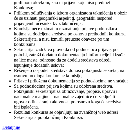
grafitnom olovkom, kao ni prijave koje nisu predmet
Konkursa;
Prilikom odlučivanja o izboru organizatora takmičenja u obzir
će se uzimati geografski aspekt tj. geografski raspored
prijavljenih učesnika kviz takmičenja;
Komisija neće uzimati u razmatranje prijave podnosilaca
kojima su dodeljena sredstva po osnovu prethodnih konkursa
Sekretarijata, a nisu izmirili preuzete obaveze po tim
konkursima;
Sekretarijat zadržava pravo da od podnosioca prijave, po
potrebi, zatraži dodatnu dokumentaciju i informacije ili izađe
na lice mesta, odnosno da za dodelu sredstava odredi
ispunjenje dodatnih uslova;
Rešenje o raspodeli sredstava donosi pokrajinski sekretar, na
osnovu predloga konkursne komisije;
Prijave i priložena dokumentacija se podnosiocima ne vraćaju;
Sa podnosiocima prijava kojima su odobrena sredstva,
Pokrajinski sekretarijat za obrazovanje, propise, upravu i
nacionalne manjine – nacionalne zajednice će zaključiti
ugovor o finasiranju aktivnosti po osnovu koga će sredstva
biti isplaćena.
Rezultati konkursa se objavljuju na zvaničnoj web adresi
Sekretarijata po okončanju Konkursa.
Detaljnije