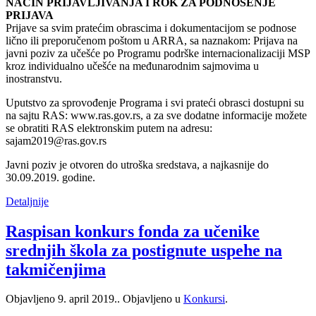
NAČIN PRIJAVLJIVANJA I ROK ZA PODNOŠENJE
PRIJAVA
Prijave sa svim pratećim obrascima i dokumentacijom se podnose
lično ili preporučenom poštom u ARRA, sa naznakom: Prijava na
javni poziv za učešće po Programu podrške internacionalizaciji MSP
kroz individualno učešće na međunarodnim sajmovima u
inostranstvu.
Uputstvo za sprovođenje Programa i svi prateći obrasci dostupni su
na sajtu RAS: www.ras.gov.rs, a za sve dodatne informacije možete
se obratiti RAS elektronskim putem na adresu:
sajam2019@ras.gov.rs
Javni poziv je otvoren do utroška sredstava, a najkasnije do
30.09.2019. godine.
Detaljnije
Raspisan konkurs fonda za učenike
srednjih škola za postignute uspehe na
takmičenjima
Objavljeno
9. april 2019.
. Objavljeno u
Konkursi
.