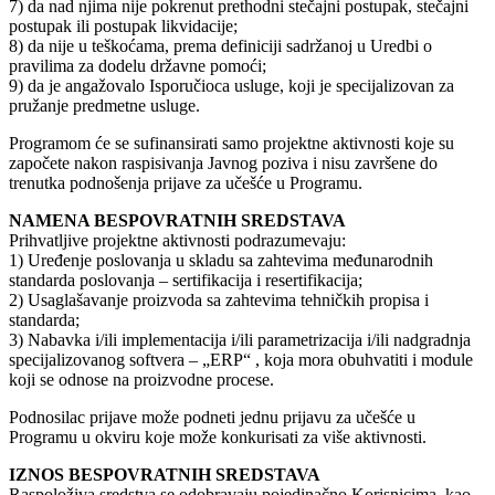
7) da nad njima nije pokrenut prethodni stečajni postupak, stečajni
postupak ili postupak likvidacije;
8) da nije u teškoćama, prema definiciji sadržanoj u Uredbi o
pravilima za dodelu državne pomoći;
9) da je angažovalo Isporučioca usluge, koji je specijalizovan za
pružanje predmetne usluge.
Programom će se sufinansirati samo projektne aktivnosti koje su
započete nakon raspisivanja Javnog poziva i nisu završene do
trenutka podnošenja prijave za učešće u Programu.
NAMENA BESPOVRATNIH SREDSTAVA
Prihvatljive projektne aktivnosti podrazumevaju:
1) Uređenje poslovanja u skladu sa zahtevima međunarodnih
standarda poslovanja – sertifikacija i resertifikacija;
2) Usaglašavanje proizvoda sa zahtevima tehničkih propisa i
standarda;
3) Nabavka i/ili implementacija i/ili parametrizacija i/ili nadgradnja
specijalizovanog softvera – „ERP“ , koja mora obuhvatiti i module
koji se odnose na proizvodne procese.
Podnosilac prijave može podneti jednu prijavu za učešće u
Programu u okviru koje može konkurisati za više aktivnosti.
IZNOS BESPOVRATNIH SREDSTAVA
Raspoloživa sredstva se odobravaju pojedinačno Korisnicima, kao