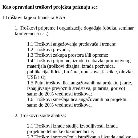
Kao opravdani troškovi projekta priznaju se:
I Troškovi koje sufinansira RAS:
1. Troškovi pripreme i organizacije događaja (obuka, seminar,
konferencija i sl.):
1.1 Troškovi angažovanja predavača i trenera;
1.2 Troškovi prevoda;
1.3 Troškovi zakupa prostora i/ili opreme;
1.4 Troškovi pripreme, izrade i nabavke promotivnog
materijala (troškovi dizajna, izrada pozivnica,
publikacija, lifleta, brošura, uputstava, fascikle, olovke,
USB i sl);
1.5 Putni troškovi lica angažovanih na projektu (karte,
iznajljivanje prevoznih sredstava, putarina, gorivo) –
samo do 20% vrednosti troškova;
1.6 Troškovi smeštaja lica angažovanih na projektu –
samo do 20% vrednosti troškova.
2. Troškovi izrade analiza:
2.1 Troškovi izrade studija izvodljivosti, izrada
projektno tehničke dokumentacije;
2.2 Troškovi sprovođenja istraživanja i izrada analiza;