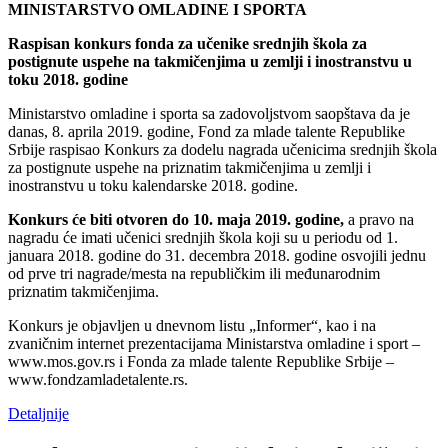
MINISTARSTVO OMLADINE I SPORTA
Raspisan konkurs fonda za učenike srednjih škola za
postignute uspehe na takmičenjima u zemlji i inostranstvu u
toku 2018. godine
Ministarstvo omladine i sporta sa zadovoljstvom saopštava da je
danas, 8. aprila 2019. godine, Fond za mlade talente Republike
Srbije raspisao Konkurs za dodelu nagrada učenicima srednjih škola
za postignute uspehe na priznatim takmičenjima u zemlji i
inostranstvu u toku kalendarske 2018. godine.
Konkurs će biti otvoren do 10. maja 2019. godine,
a pravo na
nagradu će imati učenici srednjih škola koji su u periodu od 1.
januara 2018. godine do 31. decembra 2018. godine osvojili jednu
od prve tri nagrade/mesta na republičkim ili međunarodnim
priznatim takmičenjima.
Konkurs je objavljen u dnevnom listu „Informer“, kao i na
zvaničnim internet prezentacijama Ministarstva omladine i sport –
www.mos.gov.rs i Fonda za mlade talente Republike Srbije –
www.fondzamladetalente.rs.
Detaljnije