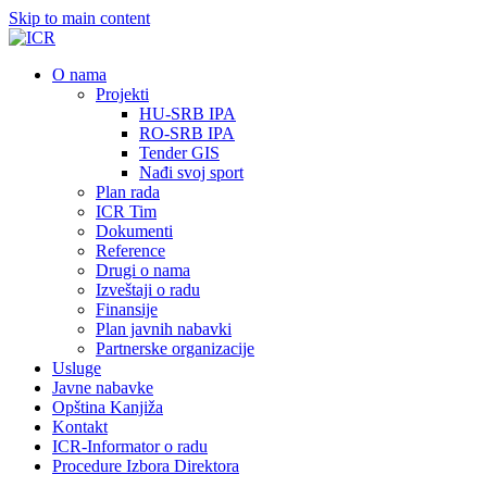
Skip to main content
О nama
Projekti
HU-SRB IPA
RO-SRB IPA
Tender GIS
Nađi svoj sport
Plan rada
ICR Tim
Dokumenti
Reference
Drugi o nama
Izveštaji o radu
Finansije
Plan javnih nabavki
Partnerske organizacije
Usluge
Javne nabavke
Opština Kanjiža
Kontakt
ICR-Informator o radu
Procedure Izbora Direktora