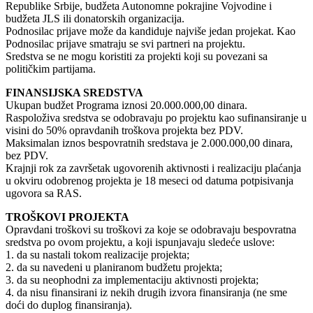
Republike Srbije, budžeta Autonomne pokrajine Vojvodine i
budžeta JLS ili donatorskih organizacija.
Podnosilac prijave može da kandiduje najviše jedan projekat. Kao
Podnosilac prijave smatraju se svi partneri na projektu.
Sredstva se ne mogu koristiti za projekti koji su povezani sa
političkim partijama.
FINANSIJSKA SREDSTVA
Ukupan budžet Programa iznosi 20.000.000,00 dinara.
Raspoloživa sredstva se odobravaju po projektu kao sufinansiranje u
visini do 50% opravdanih troškova projekta bez PDV.
Maksimalan iznos bespovratnih sredstava je 2.000.000,00 dinara,
bez PDV.
Krajnji rok za završetak ugovorenih aktivnosti i realizaciju plaćanja
u okviru odobrenog projekta je 18 meseci od datuma potpisivanja
ugovora sa RAS.
TROŠKOVI PROJEKTA
Opravdani troškovi su troškovi za koje se odobravaju bespovratna
sredstva po ovom projektu, a koji ispunjavaju sledeće uslove:
1. da su nastali tokom realizacije projekta;
2. da su navedeni u planiranom budžetu projekta;
3. da su neophodni za implementaciju aktivnosti projekta;
4. da nisu finansirani iz nekih drugih izvora finansiranja (ne sme
doći do duplog finansiranja).