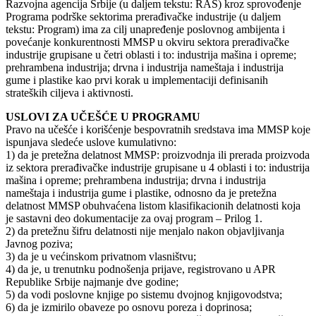
Razvojna agencija Srbije (u daljem tekstu: RAS) kroz sprovođenje
Programa podrške sektorima prerađivačke industrije (u daljem
tekstu: Program) ima za cilj unapređenje poslovnog ambijenta i
povećanje konkurentnosti MMSP u okviru sektora prerađivačke
industrije grupisane u četri oblasti i to: industrija mašina i opreme;
prehrambena industrija; drvna i industrija nameštaja i industrija
gume i plastike kao prvi korak u implementaciji definisanih
strateških ciljeva i aktivnosti.
USLOVI ZA UČEŠĆE U PROGRAMU
Pravo na učešće i korišćenje bespovratnih sredstava ima MMSP koje
ispunjava sledeće uslove kumulativno:
1) da je pretežna delatnost MMSP: proizvodnja ili prerada proizvoda
iz sektora prerađivačke industrije grupisane u 4 oblasti i to: industrija
mašina i opreme; prehrambena industrija; drvna i industrija
nameštaja i industrija gume i plastike, odnosno da je pretežna
delatnost MMSP obuhvaćena listom klasifikacionih delatnosti koja
je sastavni deo dokumentacije za ovaj program – Prilog 1.
2) da pretežnu šifru delatnosti nije menjalo nakon objavljivanja
Javnog poziva;
3) da je u većinskom privatnom vlasništvu;
4) da je, u trenutnku podnošenja prijave, registrovano u APR
Republike Srbije najmanje dve godine;
5) da vodi poslovne knjige po sistemu dvojnog knjigovodstva;
6) da je izmirilo obaveze po osnovu poreza i doprinosa;