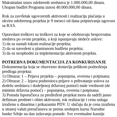
Maksimalan iznos odobrenih sredstava je 1.000.000,00 dinara.
Ukupan budžet Programa iznosi 40.000.000,00 dinara.
Rok za završetak ugovorenih aktivnosti i realizaciju plaćanja u
okviru odobrenog projekta je 9 meseci od dana potpisivanja ugovora
sa RAS.
Opravdani troškovi su troškovi za koje se odobravaju bespovratna
sredstva po ovom projektu, a koji ispunjavaju sledeće uslove:
1) da su nastali tokom realizacije projekta;
2) da su navedeni u planiranom budžetu projekta;
3) da su neophodni za implementaciju aktivnosti projekta.
POTREBNA DOKUMENTACIJA ZA KONKURISANJE
Dokumentacija koja se obavezno dostavlja prilikom podnošenja
predloga projekta:
1) Obrazac 1 – Prijava projekta – popunjena, overena i potpisana;
2) Obrazac 2 – Izjava podnosioca prijave o prihvatanju uslova za
dodelu sredstava i dodeljenoj državnoj pomoći male vrednosti (de
minimis državna pomoć) – popunjena, overena i potpisana;
3) Ponuda Isporučioca za predloženi projekat mora da sadrži jasno
definisan predmet i obim aktivnosti, rok realizacije i cenu usluga
izraženu u dinarima i prikazanim PDV. U slučaju da je cena izražena
u stranoj valuti preračunava se prema srednjem kursu Narodne
banke Srbije na dan izdavanja ponude. Sve eventualne kasnije