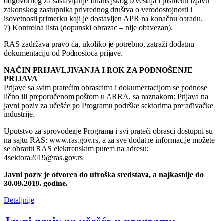
odgovornog za sastavljanje finansijskog izveštaja i pismenu izjavu
zakonskog zastupnika privrednog društva o verodostojnosti i
isovetnosti primerku koji je dostavljen APR na konačnu obradu.
7) Kontrolna lista (dopunski obrazac – nije obavezan).
RAS zadržava pravo da, ukoliko je potrebno, zatraži dodatnu
dokumentaciju od Podnosioca prijave.
NAČIN PRIJAVLJIVANJA I ROK ZA PODNOŠENJE
PRIJAVA
Prijave sa svim pratećim obrascima i dokumentacijom se podnose
lično ili preporučenom poštom u ARRA, sa naznakom: Prijava na
javni poziv za učešće po Programu podrške sektorima prerađivačke
industrije.
Uputstvo za sprovođenje Programa i svi prateći obrasci dostupni su
na sajtu RAS: www.ras.gov.rs, a za sve dodatne informacije možete
se obratiti RAS elektronskim putem na adresu:
4sektora2019@ras.gov.rs
Javni poziv je otvoren do utroška sredstava, a najkasnije do
30.09.2019. godine.
Detaljnije
Javni poziv za učešće u programu