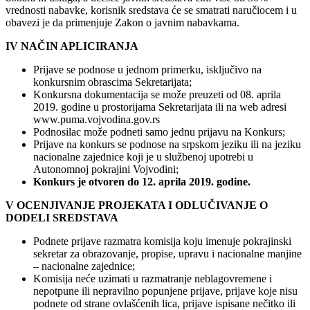
vrednosti nabavke, korisnik sredstava će se smatrati naručiocem i u
obavezi je da primenjuje Zakon o javnim nabavkama.
IV NAČIN APLICIRANJA
Prijave se podnose u jednom primerku, isključivo na
konkursnim obrascima Sekretarijata;
Konkursna dokumentacija se može preuzeti od 08. aprila
2019. godine u prostorijama Sekretarijata ili na web adresi
www.puma.vojvodina.gov.rs
Podnosilac može podneti samo jednu prijavu na Konkurs;
Prijave na konkurs se podnose na srpskom jeziku ili na jeziku
nacionalne zajednice koji je u službenoj upotrebi u
Autonomnoj pokrajini Vojvodini;
Konkurs je otvoren do 12. aprila 2019. godine.
V OCENJIVANJE PROJEKATA I ODLUČIVANJE O
DODELI SREDSTAVA
Podnete prijave razmatra komisija koju imenuje pokrajinski
sekretar za obrazovanje, propise, upravu i nacionalne manjine
– nacionalne zajednice;
Komisija neće uzimati u razmatranje neblagovremene i
nepotpune ili nepravilno popunjene prijave, prijave koje nisu
podnete od strane ovlašćenih lica, prijave ispisane nečitko ili