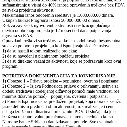
sufinansiranje u visini do 40% iznosa opravdanih troškova bez PDV,
za svaku projektnu aktivnost.
Maksimalan iznos odobrenih sredstava je 1.000.000,00 dinara.
Ukupan budžet Programa iznosi 50.000.000,00 dinara.
Rok za završetak ugovorenih aktivnosti i realizaciju plaćanja u
okviru odobrenog projekta je 12 meseci od dana potpisivanja
ugovora sa RAS.
Opravdani troškovi su troškovi za koje se odobravaju bespovratna
sredstva po ovom projektu, a koji ispunjavaju sledeće uslove:
1) da su nastali tokom realizacije projekta;
2) da su navedeni u planiranom budžetu projekta;
3) da su direktno vezani za aktivnosti koje se podržavaju kroz ovaj
program.
POTREBNA DOKUMENTACIJA ZA KONKURISANJE
1) Obrazac 1 – Prijava projekta – popunjena, overena i potpisana;
2) Obrazac 2 – Izjava Podnosioca prijave o prihvatanju uslova za
dodelu sredstava i dodeljenoj državnoj pomoći male vrednosti (de
minimis državna pomoć) – popunjena, overena i potpisana;
3) Ponuda Isporučioca za predloženi projekat, koja mora da sadrži:
jasno definisan predmet i obim aktivnosti, rok realizacije i cenu
usluga izraženu u dinarima i prikazanim PDV. U slučaju da je cena
izražena u stranoj valuti preračunava se prema srednjem kursu
Narodne banke Srbije na dan izdavanja ponude. Sve eventualne
kasnije nastale kursne razlike snosi Korisnik.