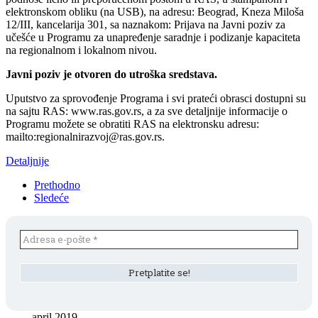
elektronskom obliku (na USB), na adresu: Beograd, Kneza Miloša
12/III, kancelarija 301, sa naznakom: Prijava na Javni poziv za
učešće u Programu za unapređenje saradnje i podizanje kapaciteta
na regionalnom i lokalnom nivou.
Javni poziv je otvoren do utroška sredstava.
Uputstvo za sprovođenje Programa i svi prateći obrasci dostupni su
na sajtu RAS: www.ras.gov.rs, a za sve detaljnije informacije o
Programu možete se obratiti RAS na elektronsku adresu:
mailto:regionalnirazvoj@ras.gov.rs.
Detaljnije
Prethodno
Sledeće
april 2019.