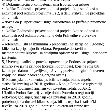
4) Dokumentacija o kompetencijama Isporučioca usluge
• ukoliko Podnosilac prijave podnosi projekat koji se odnosi na
aktivnost pod rednim brojevima 1 i 2, u delu Prihvatljive projektne
aktivnosti:
– dokaz da je Isporučilac usluge akreditovan za pružanje predmetne
usluge;
• ukoliko Podnosilac prijave podnosi projekat koji se odnosi na
aktivnosti pod rednim brojem 3, u delu Prihvatljive projektne
aktivnosti:
– referentnu listu sa minimum 5 preporuka (ne starije od 3 godine)
klijenata iz pripadajućih sektora. Preporuke dostaviti na
memorandumu klijenta, sa detaljnim opisom vrste usluge i periodom
izvršenja.
5) Uverenje nadležne poreske uprave da je Podnosilac prijave
izmirio sve javne prihode (poreze i doprinose), koje ne sme biti
izdato pre datuma objavljivanja Javnog poziva – orginal ili overena
kopija od strane nadležnog organa overe).
6) Finansijska dokumentacija: Bilans stanja, bilans uspeha i
statistički izveštaj za 2018. godinu – Kopija Potvrde o registraciji
redovnog godišnjeg finansijskog izveštaja izdata od APR.
Ukoliko Podnosilac prijave nije dobio Potvrdu o registraciji
redovnog godišnjeg finansijskog izveštaja za 2018. godinu,
potrebno je da dostavi bilans stanja, bilans uspeha i statistički
izveštaj za 2018. godinu, potpisan i overen od strane lica