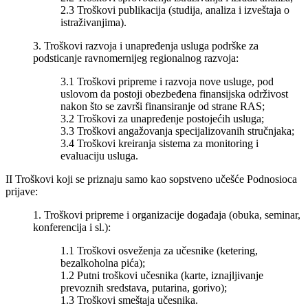
2.3 Troškovi publikacija (studija, analiza i izveštaja o
istraživanjima).
3. Troškovi razvoja i unapređenja usluga podrške za
podsticanje ravnomernijeg regionalnog razvoja:
3.1 Troškovi pripreme i razvoja nove usluge, pod
uslovom da postoji obezbeđena finansijska održivost
nakon što se završi finansiranje od strane RAS;
3.2 Troškovi za unapređenje postojećih usluga;
3.3 Troškovi angažovanja specijalizovanih stručnjaka;
3.4 Troškovi kreiranja sistema za monitoring i
evaluaciju usluga.
II Troškovi koji se priznaju samo kao sopstveno učešće Podnosioca
prijave:
1. Troškovi pripreme i organizacije događaja (obuka, seminar,
konferencija i sl.):
1.1 Troškovi osveženja za učesnike (ketering,
bezalkoholna pića);
1.2 Putni troškovi učesnika (karte, iznajljivanje
prevoznih sredstava, putarina, gorivo);
1.3 Troškovi smeštaja učesnika.