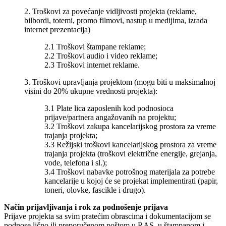
2. Troškovi za povećanje vidljivosti projekta (reklame,
bilbordi, totemi, promo filmovi, nastup u medijima, izrada
internet prezentacija)
2.1 Troškovi štampane reklame;
2.2 Troškovi audio i video reklame;
2.3 Troškovi internet reklame.
3. Troškovi upravljanja projektom (mogu biti u maksimalnoj
visini do 20% ukupne vrednosti projekta):
3.1 Plate lica zaposlenih kod podnosioca
prijave/partnera angažovanih na projektu;
3.2 Troškovi zakupa kancelarijskog prostora za vreme
trajanja projekta;
3.3 Režijski troškovi kancelarijskog prostora za vreme
trajanja projekta (troškovi električne energije, grejanja,
vode, telefona i sl.);
3.4 Troškovi nabavke potrošnog materijala za potrebe
kancelarije u kojoj će se projekat implementirati (papir,
toneri, olovke, fascikle i drugo).
Način prijavljivanja i rok za podnošenje prijava
Prijave projekta sa svim pratećim obrascima i dokumentacijom se
podnose lično ili preporučenom poštom u RAS, u štampanom i