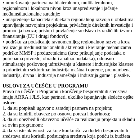
• umrežavanje partnera na bilateralnom, multilateralnom,
regionalnom i lokalnom nivou kroz unapređivanje i jačanje
međuinstitucionalne saradnje;
• unapređenje kapaciteta subjekata regionalnog razvoja u oblastima:
upravljanje razvojnim projektima, privlačenje direktnih investicija i
promocija izvoza; pristup i povlačenje sredstava iz različitih izvora
finansiranja (EU i drugi fondovi);
• podršku za podsticanje ravnomernijeg regionalnog razvoja kroz
realizaciju međuinstitucionalnih aktivnosti i kreiranje mehanizama
podrške MMSP i preduzetnicima (kroz prikupljanje podataka o
potrebama privrede, obradu i analizu podataka), odnosno
stimulisanje poslovnog udruživanja u klastere i industrijske klastere
u prioritetnim sektorima: industrija mašina i opreme, prehrambena
industrija, drvna i industrija nameštaja i industrija gume i plastike.
USLOVI ZA UČEŠĆE U PROGRAMU
Pravo na učešće u Programu i korišćenje bespovratnih sredstava
imaju ARRA i JLS, kao partneri, ukoliko ispunjavaju sledeće opšte
uslove:
1. da su potpisali ugovor o saradnji partnera na projektu;
2. da su izmirili obaveze po osnovu poreza i doprinosa;
3. da su obezbedili obavezno učešće za realizaciju projekta u skladu
sa ovim programom;
4. da za iste aktivnosti za koje konkurišu za dodelu bespovratnih
sredstava nisu koristili podsticajna sredstva koja potiču iz budžeta