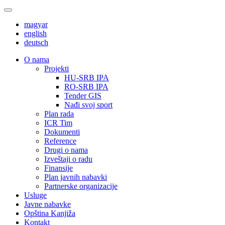
magyar
english
deutsch
О nama
Projekti
HU-SRB IPA
RO-SRB IPA
Tender GIS
Nađi svoj sport
Plan rada
ICR Tim
Dokumenti
Reference
Drugi o nama
Izveštaji o radu
Finansije
Plan javnih nabavki
Partnerske organizacije
Usluge
Javne nabavke
Opština Kanjiža
Kontakt