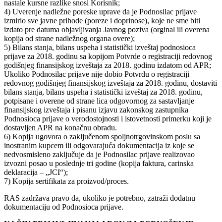
nastale kursne razlike snosi Korisnik;
4) Uverenje nadležne poreske uprave da je Podnosilac prijave
izmirio sve javne prihode (poreze i doprinose), koje ne sme biti
izdato pre datuma objavljivanja Javnog poziva (orginal ili overena
kopija od strane nadležnog organa overe);
5) Bilans stanja, bilans uspeha i statistički izveštaj podnosioca
prijave za 2018. godinu sa kopijom Potvrde o registraciji redovnog
godišnjeg finansijskog izveštaja za 2018. godinu izdatom od APR;
Ukoliko Podnosilac prijave nije dobio Potvrdu o registraciji
redovnog godišnjeg finansijskog izveštaja za 2018. godinu, dostaviti
bilans stanja, bilans uspeha i statistički izveštaj za 2018. godinu,
potpisane i overene od strane lica odgovornog za sastavljanje
finansijskog izveštaja i pisanu izjavu zakonskog zastupnika
Podnosioca prijave o verodostojnosti i istovetnosti primerku koji je
dostavljen APR na konačnu obradu.
6) Kopija ugovora o zaključenom spoljnotrgovinskom poslu sa
inostranim kupcem ili odgovarajuća dokumentacija iz koje se
nedvosmisleno zaključuje da je Podnosilac prijave realizovao
izvozni posao u poslednje tri godine (kopija faktura, carinska
deklaracija – „JCI“);
7) Kopija sertifikata za proizvod/proces.
RAS zadržava pravo da, ukoliko je potrebno, zatraži dodatnu
dokumentaciju od Podnosioca prijave.