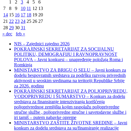
1
2
3
4
5
6
7
8
9
10
11
12
13
14
15
16
17
18
19
20
21
22
23
24
25
26
27
28
29
30
31
« dec
feb »
NIS – Zajednici zajedno 2026
POKRAJINSKI SEKRETARIJAT ZA SOCIJALNU
POLITIKU, DEMOGRAFIJU I RAVNOPRAVNOST
POLOVA – Javni konkursi – unapređenje položaja Roma i
Romkinja
MINISTARSTVO ZA BRIGU O SELU – Javni konkurs za
dodelu bespovratnih sredstava za podršku razvoja privrednih
aktivnosti u seoskim sredinama na teritoriji Republike Srbije
za 2026. godinu
POKRAJINSKI SEKRETARIJAT ZA POLJOPRIVREDU,
VODOPRIVREDU I ŠUMARSTVO – Konkurs za dodelu
sredstava za finansiranje intenziviranja korišćenja
poljoprivrednog zemljišta kojim raspolažu poljoprivredne
stručne službe , poljoprivredne stručne i savetodavne službe i
iri tamiš ‒ putem nabavke opreme
MINISTARSTVO ZAŠTITE ŽIVOTNE SREDINE – Javni
konkurs za dodelu sredstava za su/finansiranje realizacije