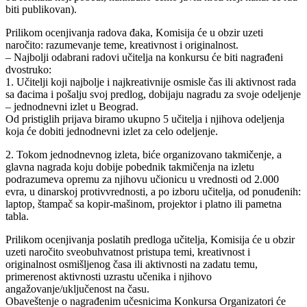
biti publikovan).
Prilikom ocenjivanja radova đaka, Komisija će u obzir uzeti
naročito: razumevanje teme, kreativnost i originalnost.
– Najbolji odabrani radovi učitelja na konkursu će biti nagrađeni
dvostruko:
1. Učitelji koji najbolje i najkreativnije osmisle čas ili aktivnost rada
sa đacima i pošalju svoj predlog, dobijaju nagradu za svoje odeljenje
– jednodnevni izlet u Beograd.
Od pristiglih prijava biramo ukupno 5 učitelja i njihova odeljenja
koja će dobiti jednodnevni izlet za celo odeljenje.
2. Tokom jednodnevnog izleta, biće organizovano takmičenje, a
glavna nagrada koju dobije pobednik takmičenja na izletu
podrazumeva opremu za njihovu učionicu u vrednosti od 2.000
evra, u dinarskoj protivvrednosti, a po izboru učitelja, od ponuđenih:
laptop, štampač sa kopir-mašinom, projektor i platno ili pametna
tabla.
Prilikom ocenjivanja poslatih predloga učitelja, Komisija će u obzir
uzeti naročito sveobuhvatnost pristupa temi, kreativnost i
originalnost osmišljenog časa ili aktivnosti na zadatu temu,
primerenost aktivnosti uzrastu učenika i njihovo
angažovanje/uključenost na času.
Obaveštenje o nagrađenim učesnicima Konkursa Organizatori će