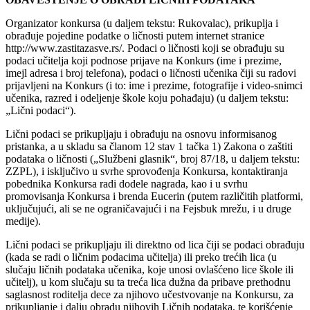
Organizator konkursa (u daljem tekstu: Rukovalac), prikuplja i
obrađuje pojedine podatke o ličnosti putem internet stranice
http://www.zastitazasve.rs/. Podaci o ličnosti koji se obrađuju su
podaci učitelja koji podnose prijave na Konkurs (ime i prezime,
imejl adresa i broj telefona), podaci o ličnosti učenika čiji su radovi
prijavljeni na Konkurs (i to: ime i prezime, fotografije i video-snimci
učenika, razred i odeljenje škole koju pohađaju) (u daljem tekstu:
„Lični podaci“).
Lični podaci se prikupljaju i obrađuju na osnovu informisanog
pristanka, a u skladu sa članom 12 stav 1 tačka 1) Zakona o zaštiti
podataka o ličnosti („Službeni glasnik“, broj 87/18, u daljem tekstu:
ZZPL), i isključivo u svrhe sprovođenja Konkursa, kontaktiranja
pobednika Konkursa radi dodele nagrada, kao i u svrhu
promovisanja Konkursa i brenda Eucerin (putem različitih platformi,
uključujući, ali se ne ograničavajući i na Fejsbuk mrežu, i u druge
medije).
Lični podaci se prikupljaju ili direktno od lica čiji se podaci obrađuju
(kada se radi o ličnim podacima učitelja) ili preko trećih lica (u
slučaju ličnih podataka učenika, koje unosi ovlašćeno lice škole ili
učitelj), u kom slučaju su ta treća lica dužna da pribave prethodnu
saglasnost roditelja dece za njihovo učestvovanje na Konkursu, za
prikupljanje i dalju obradu njihovih Ličnih podataka, te korišćenje