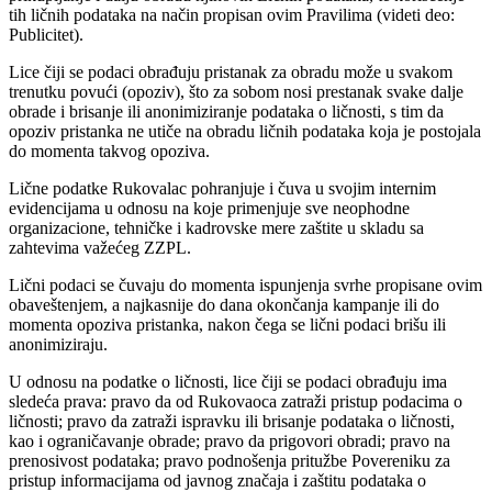
tih ličnih podataka na način propisan ovim Pravilima (videti deo:
Publicitet).
Lice čiji se podaci obrađuju pristanak za obradu može u svakom
trenutku povući (opoziv), što za sobom nosi prestanak svake dalje
obrade i brisanje ili anonimiziranje podataka o ličnosti, s tim da
opoziv pristanka ne utiče na obradu ličnih podataka koja je postojala
do momenta takvog opoziva.
Lične podatke Rukovalac pohranjuje i čuva u svojim internim
evidencijama u odnosu na koje primenjuje sve neophodne
organizacione, tehničke i kadrovske mere zaštite u skladu sa
zahtevima važećeg ZZPL.
Lični podaci se čuvaju do momenta ispunjenja svrhe propisane ovim
obaveštenjem, a najkasnije do dana okončanja kampanje ili do
momenta opoziva pristanka, nakon čega se lični podaci brišu ili
anonimiziraju.
U odnosu na podatke o ličnosti, lice čiji se podaci obrađuju ima
sledeća prava: pravo da od Rukovaoca zatraži pristup podacima o
ličnosti; pravo da zatraži ispravku ili brisanje podataka o ličnosti,
kao i ograničavanje obrade; pravo da prigovori obradi; pravo na
prenosivost podataka; pravo podnošenja pritužbe Povereniku za
pristup informacijama od javnog značaja i zaštitu podataka o