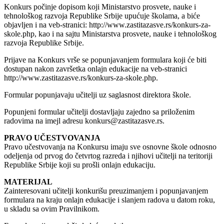
Konkurs počinje dopisom koji Ministarstvo prosvete, nauke i
tehnološkog razvoja Republike Srbije upućuje školama, a biće
objavljen i na veb-stranici: http://www.zastitazasve.rs/konkurs-za-
skole.php, kao i na sajtu Ministarstva prosvete, nauke i tehnološkog
razvoja Republike Srbije.
Prijave na Konkurs vrše se popunjavanjem formulara koji će biti
dostupan nakon završetka onlajn edukacije na veb-stranici
http://www.zastitazasve.rs/konkurs-za-skole.php.
Formular popunjavaju učitelji uz saglasnost direktora škole.
Popunjeni formular učitelji dostavljaju zajedno sa priloženim
radovima na imejl adresu konkurs@zastitazasve.rs.
PRAVO UČESTVOVANJA
Pravo učestvovanja na Konkursu imaju sve osnovne škole odnosno
odeljenja od prvog do četvrtog razreda i njihovi učitelji na teritoriji
Republike Srbije koji su prošli onlajn edukaciju.
MATERIJAL
Zainteresovani učitelji konkurišu preuzimanjem i popunjavanjem
formulara na kraju onlajn edukacije i slanjem radova u datom roku,
u skladu sa ovim Pravilnikom.