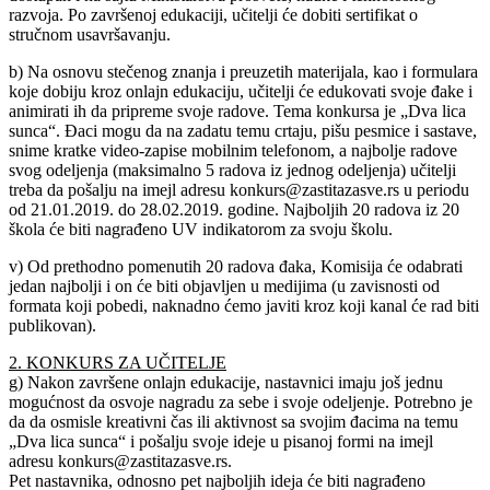
razvoja. Po završenoj edukaciji, učitelji će dobiti sertifikat o
stručnom usavršavanju.
b) Na osnovu stečenog znanja i preuzetih materijala, kao i formulara
koje dobiju kroz onlajn edukaciju, učitelji će edukovati svoje đake i
animirati ih da pripreme svoje radove. Tema konkursa je „Dva lica
sunca“. Đaci mogu da na zadatu temu crtaju, pišu pesmice i sastave,
snime kratke video-zapise mobilnim telefonom, a najbolje radove
svog odeljenja (maksimalno 5 radova iz jednog odeljenja) učitelji
treba da pošalju na imejl adresu konkurs@zastitazasve.rs u periodu
od 21.01.2019. do 28.02.2019. godine. Najboljih 20 radova iz 20
škola će biti nagrađeno UV indikatorom za svoju školu.
v) Od prethodno pomenutih 20 radova đaka, Komisija će odabrati
jedan najbolji i on će biti objavljen u medijima (u zavisnosti od
formata koji pobedi, naknadno ćemo javiti kroz koji kanal će rad biti
publikovan).
2. KONKURS ZA UČITELJE
g) Nakon završene onlajn edukacije, nastavnici imaju još jednu
mogućnost da osvoje nagradu za sebe i svoje odeljenje. Potrebno je
da da osmisle kreativni čas ili aktivnost sa svojim đacima na temu
„Dva lica sunca“ i pošalju svoje ideje u pisanoj formi na imejl
adresu konkurs@zastitazasve.rs.
Pet nastavnika, odnosno pet najboljih ideja će biti nagrađeno