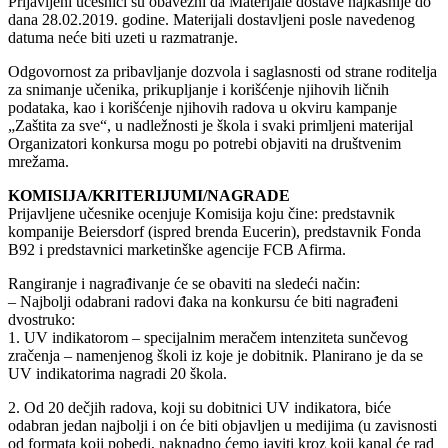
Prijavljeni učesnici su obavezni da Materijale dostave najkasnije do
dana 28.02.2019. godine. Materijali dostavljeni posle navedenog
datuma neće biti uzeti u razmatranje.
Odgovornost za pribavljanje dozvola i saglasnosti od strane roditelja
za snimanje učenika, prikupljanje i korišćenje njihovih ličnih
podataka, kao i korišćenje njihovih radova u okviru kampanje
„Zaštita za sve“, u nadležnosti je škola i svaki primljeni materijal
Organizatori konkursa mogu po potrebi objaviti na društvenim
mrežama.
KOMISIJA/KRITERIJUMI/NAGRADE
Prijavljene učesnike ocenjuje Komisija koju čine: predstavnik
kompanije Beiersdorf (ispred brenda Eucerin), predstavnik Fonda
B92 i predstavnici marketinške agencije FCB Afirma.
Rangiranje i nagrađivanje će se obaviti na sledeći način:
– Najbolji odabrani radovi đaka na konkursu će biti nagrađeni
dvostruko:
1. UV indikatorom – specijalnim meračem intenziteta sunčevog
zračenja – namenjenog školi iz koje je dobitnik. Planirano je da se
UV indikatorima nagradi 20 škola.
2. Od 20 dečjih radova, koji su dobitnici UV indikatora, biće
odabran jedan najbolji i on će biti objavljen u medijima (u zavisnosti
od formata koji pobedi, naknadno ćemo javiti kroz koji kanal će rad