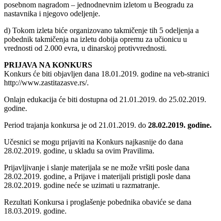
posebnom nagradom – jednodnevnim izletom u Beogradu za
nastavnika i njegovo odeljenje.
d) Tokom izleta biće organizovano takmičenje tih 5 odeljenja a
pobednik takmičenja na izletu dobija opremu za učionicu u
vrednosti od 2.000 evra, u dinarskoj protivvrednosti.
PRIJAVA NA KONKURS
Konkurs će biti objavljen dana 18.01.2019. godine na veb-stranici
http://www.zastitazasve.rs/.
Onlajn edukacija će biti dostupna od 21.01.2019. do 25.02.2019.
godine.
Period trajanja konkursa je od 21.01.2019. do
28.02.2019. godine.
Učesnici se mogu prijaviti na Konkurs najkasnije do dana
28.02.2019. godine, u skladu sa ovim Pravilima.
Prijavljivanje i slanje materijala se ne može vršiti posle dana
28.02.2019. godine, a Prijave i materijali pristigli posle dana
28.02.2019. godine neće se uzimati u razmatranje.
Rezultati Konkursa i proglašenje pobednika obaviće se dana
18.03.2019. godine.