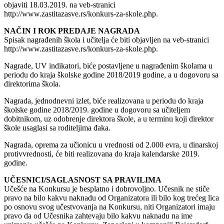
objaviti 18.03.2019. na veb-stranici
http://www.zastitazasve.rs/konkurs-za-skole.php.
NAČIN I ROK PREDAJE NAGRADA
Spisak nagrađenih škola i učitelja će biti objavljen na veb-stranici
http://www.zastitazasve.rs/konkurs-za-skole.php.
Nagrade, UV indikatori, biće postavljene u nagrađenim školama u
periodu do kraja školske godine 2018/2019 godine, a u dogovoru sa
direktorima škola.
Nagrada, jednodnevni izlet, biće realizovana u periodu do kraja
školske godine 2018/2019. godine u dogovoru sa učiteljem
dobitnikom, uz odobrenje direktora škole, a u terminu koji direktor
škole usaglasi sa roditeljima đaka.
Nagrada, oprema za učionicu u vrednosti od 2.000 evra, u dinarskoj
protivvrednosti, će biti realizovana do kraja kalendarske 2019.
godine.
UČESNICI/SAGLASNOST SA PRAVILIMA
Učešće na Konkursu je besplatno i dobrovoljno. Učesnik ne stiče
pravo na bilo kakvu naknadu od Organizatora ili bilo kog trećeg lica
po osnovu svog učestvovanja na Konkursu, niti Organizatori imaju
pravo da od Učesnika zahtevaju bilo kakvu naknadu na ime