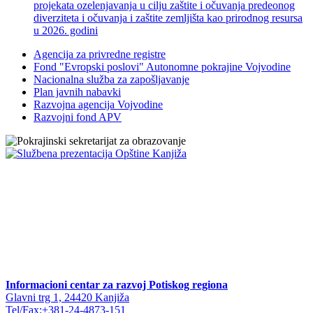
projekata ozelenjavanja u cilju zaštite i očuvanja predeonog
diverziteta i očuvanja i zaštite zemljišta kao prirodnog resursa
u 2026. godini
Agencija za privredne registre
Fond "Evropski poslovi" Autonomne pokrajine Vojvodine
Nacionalna služba za zapošljavanje
Plan javnih nabavki
Razvojna agencija Vojvodine
Razvojni fond APV
Informacioni centar za razvoj Potiskog regiona
Glavni trg 1, 24420 Kanjiža
Tel/Fax:+381-24-4873-151