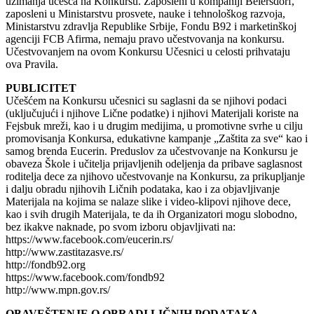
uzimanja učešća na Konkursu. Zaposleni u kompaniji Beiersdorf,
zaposleni u Ministarstvu prosvete, nauke i tehnološkog razvoja,
Ministarstvu zdravlja Republike Srbije, Fondu B92 i marketinškoj
agenciji FCB Afirma, nemaju pravo učestvovanja na konkursu.
Učestvovanjem na ovom Konkursu Učesnici u celosti prihvataju
ova Pravila.
PUBLICITET
Učešćem na Konkursu učesnici su saglasni da se njihovi podaci
(uključujući i njihove Lične podatke) i njihovi Materijali koriste na
Fejsbuk mreži, kao i u drugim medijima, u promotivne svrhe u cilju
promovisanja Konkursa, edukativne kampanje „Zaštita za sve“ kao i
samog brenda Eucerin. Preduslov za učestvovanje na Konkursu je
obaveza Škole i učitelja prijavljenih odeljenja da pribave saglasnost
roditelja dece za njihovo učestvovanje na Konkursu, za prikupljanje
i dalju obradu njihovih Ličnih podataka, kao i za objavljivanje
Materijala na kojima se nalaze slike i video-klipovi njihove dece,
kao i svih drugih Materijala, te da ih Organizatori mogu slobodno,
bez ikakve naknade, po svom izboru objavljivati na:
https://www.facebook.com/eucerin.rs/
http://www.zastitazasve.rs/
http://fondb92.org
https://www.facebook.com/fondb92
http://www.mpn.gov.rs/
OBAVEŠTENJE O OBRADI LIČNIH PODATAKA