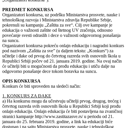
PREDMET KONKURSA
Organizatori konkursa, uz podršku Ministarstva prosvete, nauke i
tehnološkog razvoja i Ministarstva zdravlja Republike Srbije,
pokrenuli su kampanju „Zaštita za sve“. Cilj ove kampanje je
edukacija o važnosti zaštite od štetnog UV zračenja, odnosno
povećanje svesti odraslih i dece o važnosti odgovornog ponašanja
na suncu.
Organizatori konkursa pokreću onlajn edukaciju i nagradni konkurs
pod nazivom „Zaštita za sve” (u daljem tekstu: „Konkurs“) za
učitelje i đake od prvog do četvrtog razreda svih osnovnih škola u
Republici Srbiji počev od 21. januara 2019. godine. Na ovaj način
će učitelji biti u mogućnosti da prođu edukaciju i utiču dalje na
odgovorno ponašanje dece tokom boravka na suncu.
OPIS KONKURSA
Konkurs će biti sproveden na sledeći način:
1. KONKURS ZA ĐAKE
a) Ha konkursu mogu da učestvuju učitelji prvog, drugog, trećeg i
četvrtog razreda svih osnovnih škola u Republici Srbiji koji prođu
onlajn edukaciju. Onlajn edukacija će biti postavljena na zvaničnoj
stranici kampanje http://www.zastitazasve.rs/ u periodu od 21.
januara do 25. februara 2019. godine, a link ka edukaciji biće
dostupan i na sajtu Ministarstva prosvete, nauke i tehnološkog