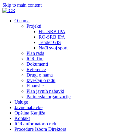
Skip to main content
О nama
Projekti
HU-SRB IPA
RO-SRB IPA
Tender GIS
Nađi svoj sport
Plan rada
ICR Tim
Dokumenti
Reference
Drugi o nama
Izveštaji o radu
Finansije
Plan javnih nabavki
Partnerske organizacije
Usluge
Javne nabavke
Opština Kanjiža
Kontakt
ICR-Informator o radu
Procedure Izbora Direktora