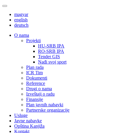
magyar
english
deutsch
О nama
Projekti
HU-SRB IPA
RO-SRB IPA
Tender GIS
Nađi svoj sport
Plan rada
ICR Tim
Dokumenti
Reference
Drugi o nama
Izveštaji o radu
Finansije
Plan javnih nabavki
Partnerske organizacije
Usluge
Javne nabavke
Opština Kanjiža
Kontakt