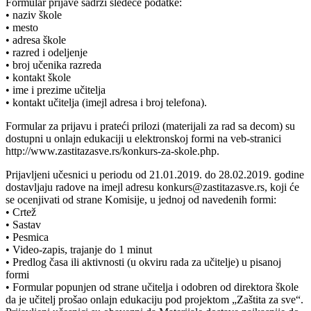
Formular prijave sadrži sledeće podatke:
• naziv škole
• mesto
• adresa škole
• razred i odeljenje
• broj učenika razreda
• kontakt škole
• ime i prezime učitelja
• kontakt učitelja (imejl adresa i broj telefona).
Formular za prijavu i prateći prilozi (materijali za rad sa decom) su
dostupni u onlajn edukaciji u elektronskoj formi na veb-stranici
http://www.zastitazasve.rs/konkurs-za-skole.php.
Prijavljeni učesnici u periodu od 21.01.2019. do 28.02.2019. godine
dostavljaju radove na imejl adresu konkurs@zastitazasve.rs, koji će
se ocenjivati od strane Komisije, u jednoj od navedenih formi:
• Crtež
• Sastav
• Pesmica
• Video-zapis, trajanje do 1 minut
• Predlog časa ili aktivnosti (u okviru rada za učitelje) u pisanoj
formi
• Formular popunjen od strane učitelja i odobren od direktora škole
da je učitelj prošao onlajn edukaciju pod projektom „Zaštita za sve“.