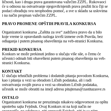
ličnosti, kao i druga prava garantovana važećim ZZPL. Rukovaoci
će u odnosu na ostvarivanje njegovih/njenih prava pružiti licu čiji se
podaci obrađuju svu neophodnu pomoć, a sve u skladu sa uslovima
i na način propisan važećim ZZPL.
PRAVO PROMENE OPŠTIH PRAVILA KONKURSA
Organizatori konkursa „Zaštita za sve“ zadržava pravo da u bilo
koje vreme iz opravdanih razloga izvrši izmene ovih Pravila, bez
odlaganja i putem pisanog obaveštenja na veb-stranici Konkursa.
PREKID KONKURSA
Konkurs se može prekinuti jedino u slučaju više sile, o čemu će
učesnici odmah biti obavešteni putem pisanog obaveštenja na veb-
stranici Konkursa.
KONTAKT
U slučaju tehničkih problema i dodatnih pitanja povodom Konkursa,
kao i pitanja u vezi sa obradom Ličnih podataka, ali i radi
ostvarivanja svojih prava u vezi sa obradom Ličnih podataka,
učesnik se može obratiti na imejl adresu pitajtenas@zastitazasve.rs
OSTALO
Organizatori konkursa ne preuzimaju nikakvu odgovornost za opštu
upotrebu sajta Fejsbuk. Ovaj Konkurs ni na koji način ne
sponzoriše, ne odobrava, niti sprovodi Fejsbuk, niti je sa njim