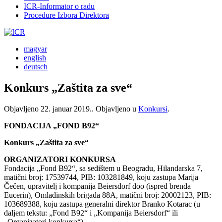
ICR-Informator o radu
Procedure Izbora Direktora
magyar
english
deutsch
Konkurs „Zaštita za sve“
Objavljeno
22. januar 2019.
. Objavljeno u
Konkursi
.
FONDACIJA „FOND B92“
Konkurs „Zaštita za sve“
ORGANIZATORI KONKURSA
Fondacija „Fond B92“, sa sedištem u Beogradu, Hilandarska 7,
matični broj: 17539744, PIB: 103281849, koju zastupa Marija
Čečen, upravitelj i kompanija Beiersdorf doo (ispred brenda
Eucerin), Omladinskih brigada 88A, matični broj: 20002123, PIB:
103689388, koju zastupa generalni direktor Branko Kotarac (u
daljem tekstu: „Fond B92“ i „Kompanija Beiersdorf“ ili
„Organizatori konkursa“).