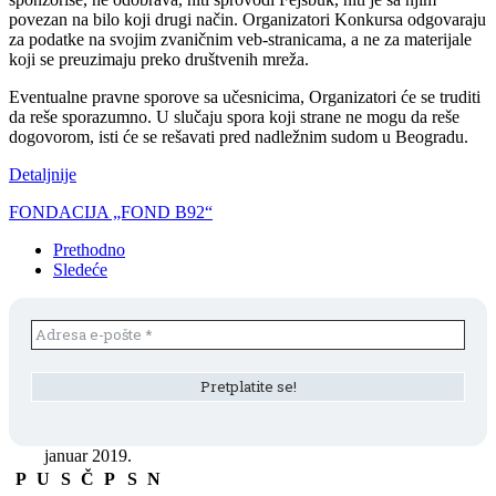
povezan na bilo koji drugi način. Organizatori Konkursa odgovaraju
za podatke na svojim zvaničnim veb-stranicama, a ne za materijale
koji se preuzimaju preko društvenih mreža.
Eventualne pravne sporove sa učesnicima, Organizatori će se truditi
da reše sporazumno. U slučaju spora koji strane ne mogu da reše
dogovorom, isti će se rešavati pred nadležnim sudom u Beogradu.
Detaljnije
FONDACIJA „FOND B92“
Prethodno
Sledeće
januar 2019.
P
U
S
Č
P
S
N