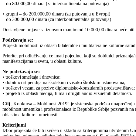
– do 80.000,00 dinara (za interkontinentalna putovanja)
• grupni – do 200.000,00 dinara (za putovanja u Evropi)
– do 300.000,00 dinara (za interkontinentalna putovanja)
Dostavljene prijave sa iznosom manjim od 10.000,00 dinara neće biti
Podržavaju se:
Projekti mobilnosti iz oblasti bilateralne i multilateralne kulturne sa
Prioritet pri odlučivanju će imati pojedinci koji su dobitnici priznanj
manifestacijama u svetu, u oblasti kulture.
Ne podržavaju se:
• troškovi smeštaja i dnevnica;
• dobitnici stipendija na školskim i visoko školskim ustanovama;
• troškovi vezani za pozive diplomatsko-konzularnih predstavništava;
• projekti iz oblasti medija, filma i drugih audio-vizuelnih delatnosti.
Cilj
„Konkursa – Mobilnost 2019“ je sistemska podrška unapređenju m
mobilnost umetnika i profesionalaca iz Republike Srbije pozvanih na međ
oblastima kulture i umetnosti.
Kriterijumi
Izbor projekata će biti izvršen u skladu sa kriterijumima utvrđenim Ur
pokrajine, odnosno jedinica lokalne samouprave („Sl. glasnik RS“ br. 1