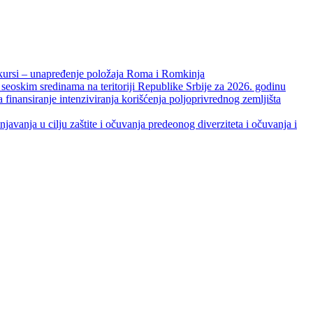
unapređenje položaja Roma i Romkinja
skim sredinama na teritoriji Republike Srbije za 2026. godinu
je intenziviranja korišćenja poljoprivrednog zemljišta
ja u cilju zaštite i očuvanja predeonog diverziteta i očuvanja i