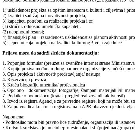
1) usklađenost projekta sa opštim interesom u kulturi i ciljevima i prio
2) kvalitet i sadržaj na inovativnost projekta;
3) kapaciteti potrebni za realizaciju projekta i to:
(1) stručni, odnosno umetnički kapaciteti,
(2) neophodni resursi;
4) finansijski plan – razrađenost, usklađenost sa planom aktivnosti pro
5) stepen uticaja projekta na kvalitet kulturnog života zajednice.
Prijava mora da sadrži sledeću dokumentaciju:
1. Popunjen formular (preuzet sa zvanične internet strane Ministarstva
2. Kopiju poziva međunarodnog partnera/ organizacije za učešće umetn
3. Opis projekta i aktivnosti/ predstavljanja/ nastupa
4. Rezervaciju prevoza
5. Kraću biografiju umetnika/ profesionalca
6. Opciono – dokumentacija: fotografije, štampani materijali i/ili mate
7. Podatke o podnosiocu (kratak pregled realizovanih aktivnosti)
8. Izvod iz registra Agencije za privredne registre, koji ne može biti
9. Za pravna lica koja nisu registrovana u APR obavezno je dostavlja
Napomena:
• Podnosilac mora biti pravno lice (udruženje, organizacija ili ustanov
• Korisnik sredstava je umetnik/profesionalac i sl. (pojedinac/grupa) u 