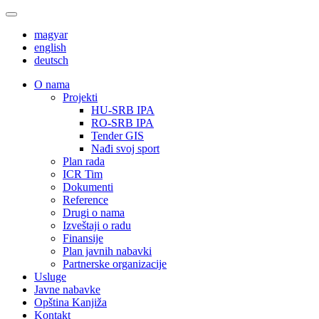
magyar
english
deutsch
О nama
Projekti
HU-SRB IPA
RO-SRB IPA
Tender GIS
Nađi svoj sport
Plan rada
ICR Tim
Dokumenti
Reference
Drugi o nama
Izveštaji o radu
Finansije
Plan javnih nabavki
Partnerske organizacije
Usluge
Javne nabavke
Opština Kanjiža
Kontakt