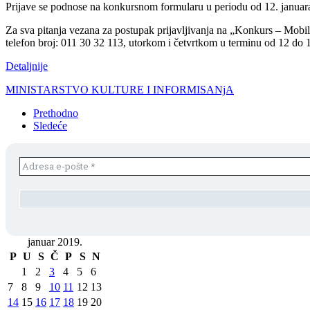
Prijave se podnose na konkursnom formularu u periodu od 12. janua
Za sva pitanja vezana za postupak prijavljivanja na „Konkurs – Mobiln
telefon broj: 011 30 32 113, utorkom i četvrtkom u terminu od 12 do 
Detaljnije
MINISTARSTVO KULTURE I INFORMISANjA
Prethodno
Sledeće
januar 2019.
P
U
S
Č
P
S
N
1
2
3
4
5
6
7
8
9
10
11
12
13
14
15
16
17
18
19
20