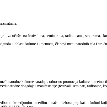
 razmatrane.
radnje – za učešće na festivalima, seminarima, radionicama, smotrama, skup
a/nagrada u oblasti kulture i umetnosti, članovi međunarodnih tela i stru
eđunarodne kulturne saradnje, odnosno promocija kulture i umetnosti 
unarodne događaje i manifestacije (festivali, seminari, radionice, konfe
edbom o kriterijumima, merilima i načinu izbora projekata u kulturi koji
05/16 i 112/17), i to: