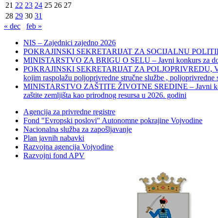
21
22
23
24
25
26
27
28
29
30
31
« dec
feb »
NIS – Zajednici zajedno 2026
POKRAJINSKI SEKRETARIJAT ZA SOCIJALNU POLITIKU, 
MINISTARSTVO ZA BRIGU O SELU – Javni konkurs za dodelu bes
POKRAJINSKI SEKRETARIJAT ZA POLJOPRIVREDU, VODOPRIVR
kojim raspolažu poljoprivredne stručne službe , poljoprivredne
MINISTARSTVO ZAŠTITE ŽIVOTNE SREDINE – Javni konkurs za dod
zaštite zemljišta kao prirodnog resursa u 2026. godini
Agencija za privredne registre
Fond "Evropski poslovi" Autonomne pokrajine Vojvodine
Nacionalna služba za zapošljavanje
Plan javnih nabavki
Razvojna agencija Vojvodine
Razvojni fond APV