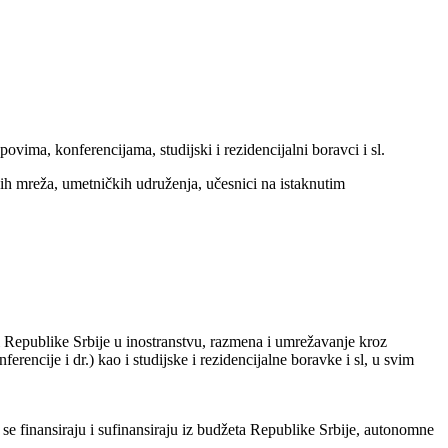
ovima, konferencijama, studijski i rezidencijalni boravci i sl.
čnih mreža, umetničkih udruženja, učesnici na istaknutim
Republike Srbije u inostranstvu, razmena i umrežavanje kroz
rencije i dr.) kao i studijske i rezidencijalne boravke i sl, u svim
 se finansiraju i sufinansiraju iz budžeta Republike Srbije, autonomne