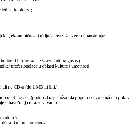
ritetima konkursa;
jekta, ekonomičnost i uključenost više izvora finansiranja;
 kulture i informisanja: www.kultura.gov.rs)
ika/ profesionalaca u oblasti kulture i umetnosti
rijali na CD-u (do 1 MB ili link)
 stariji od 3 meseca (podnosilac je dužan da popuni izjavu o načinu pri
nje Obaveštenja o razvrstavanju.
a kulture)
oblasti kulture i umetnosti