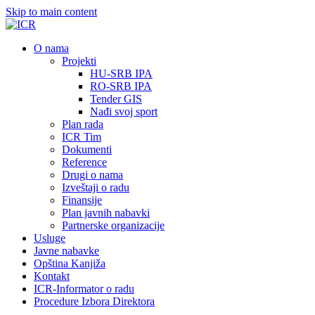
Skip to main content
О nama
Projekti
HU-SRB IPA
RO-SRB IPA
Tender GIS
Nađi svoj sport
Plan rada
ICR Tim
Dokumenti
Reference
Drugi o nama
Izveštaji o radu
Finansije
Plan javnih nabavki
Partnerske organizacije
Usluge
Javne nabavke
Opština Kanjiža
Kontakt
ICR-Informator o radu
Procedure Izbora Direktora