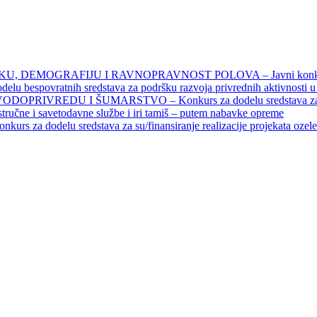
DEMOGRAFIJU I RAVNOPRAVNOST POLOVA – Javni konkursi – 
povratnih sredstava za podršku razvoja privrednih aktivnosti u seo
EDU I ŠUMARSTVO – Konkurs za dodelu sredstava za finansiran
 stručne i savetodavne službe i iri tamiš ‒ putem nabavke opreme
elu sredstava za su/finansiranje realizacije projekata ozelenjavan