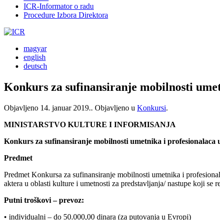
ICR-Informator o radu
Procedure Izbora Direktora
magyar
english
deutsch
Konkurs za sufinansiranje mobilnosti umetn
Objavljeno
14. januar 2019.
. Objavljeno u
Konkursi
.
MINISTARSTVO KULTURE I INFORMISANJA
Konkurs za sufinansiranje mobilnosti umetnika i profesionalaca u 
Predmet
Predmet Konkursa za sufinansiranje mobilnosti umetnika i profesionala
aktera u oblasti kulture i umetnosti za predstavljanja/ nastupe koji se r
Putni troškovi – prevoz:
• individualni – do 50.000,00 dinara (za putovanja u Evropi)