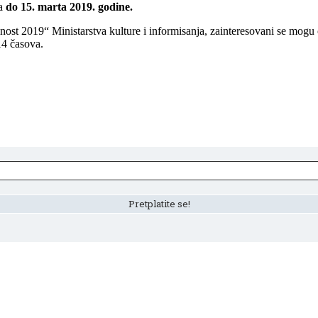
ra
do 15. marta 2019. godine.
ost 2019“ Ministarstva kulture i informisanja, zainteresovani se mogu o
14 časova.