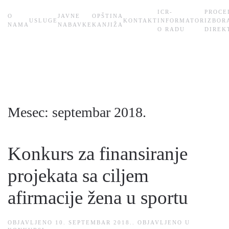
ICR-
PROCE
О
JAVNE
OPŠTINA
USLUGE
KONTAKT
INFORMATOR
IZBOR
Skip
NAMA
NABAVKE
KANJIŽA
O RADU
DIREK
to
main
content
Mesec:
septembar 2018.
Konkurs za finansiranje
projekata sa ciljem
afirmacije žena u sportu
OBJAVLJENO
10. SEPTEMBAR 2018.
. OBJAVLJENO U