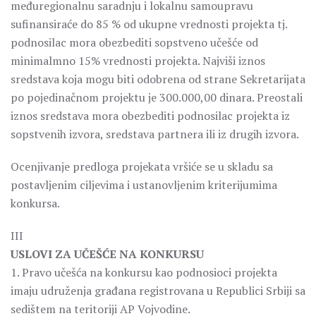
međuregionalnu saradnju i lokalnu samoupravu
sufinansiraće do 85 % od ukupne vrednosti projekta tj.
podnosilac mora obezbediti sopstveno učešće od
minimalmno 15% vrednosti projekta. Najviši iznos
sredstava koja mogu biti odobrena od strane Sekretarijata
po pojedinačnom projektu je 300.000,00 dinara. Preostali
iznos sredstava mora obezbediti podnosilac projekta iz
sopstvenih izvora, sredstava partnera ili iz drugih izvora.
Ocenjivanje predloga projekata vršiće se u skladu sa
postavljenim ciljevima i ustanovljenim kriterijumima
konkursa.
III
USLOVI ZA UČEŠĆE NA KONKURSU
1. Pravo učešća na konkursu kao podnosioci projekta
imaju udruženja građana registrovana u Republici Srbiji sa
sedištem na teritoriji AP Vojvodine.