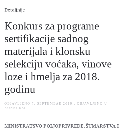
Detaljnije
Konkurs za programe
sertifikacije sadnog
materijala i klonsku
selekciju voćaka, vinove
loze i hmelja za 2018.
godinu
OBJAVLJENO
7. SEPTEMBAR 2018.
. OBJAVLJENO U
KONKURSI
.
MINISTRATSVO POLJOPRIVREDE, ŠUMARSTVA I