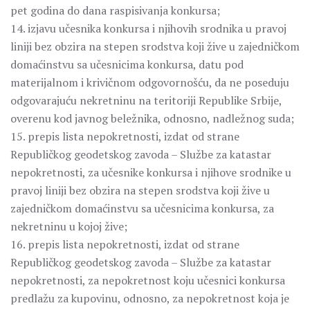
pet godina do dana raspisivanja konkursa;
14. izjavu učesnika konkursa i njihovih srodnika u pravoj
liniji bez obzira na stepen srodstva koji žive u zajedničkom
domaćinstvu sa učesnicima konkursa, datu pod
materijalnom i krivičnom odgovornošću, da ne poseduju
odgovarajuću nekretninu na teritoriji Republike Srbije,
overenu kod javnog beležnika, odnosno, nadležnog suda;
15. prepis lista nepokretnosti, izdat od strane
Republičkog geodetskog zavoda – Službe za katastar
nepokretnosti, za učesnike konkursa i njihove srodnike u
pravoj liniji bez obzira na stepen srodstva koji žive u
zajedničkom domaćinstvu sa učesnicima konkursa, za
nekretninu u kojoj žive;
16. prepis lista nepokretnosti, izdat od strane
Republičkog geodetskog zavoda – Službe za katastar
nepokretnosti, za nepokretnost koju učesnici konkursa
predlažu za kupovinu, odnosno, za nepokretnost koja je