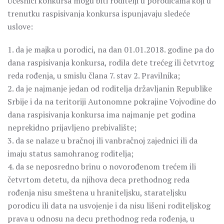
Učesnici konkursa mogu biti roditelji u porodicama koji u
trenutku raspisivanja konkursa ispunjavaju sledeće
uslove:
1. da je majka u porodici, na dan 01.01.2018. godine pa do
dana raspisivanja konkursa, rodila dete trećeg ili četvrtog
reda rođenja, u smislu člana 7. stav 2. Pravilnika;
2. da je najmanje jedan od roditelja državljanin Republike
Srbije i da na teritoriji Autonomne pokrajine Vojvodine do
dana raspisivanja konkursa ima najmanje pet godina
neprekidno prijavljeno prebivalište;
3. da se nalaze u bračnoj ili vanbračnoj zajednici ili da
imaju status samohranog roditelja;
4. da se neposredno brinu o novorođenom trećem ili
četvrtom detetu, da njihova deca prethodnog reda
rođenja nisu smeštena u hraniteljsku, starateljsku
porodicu ili data na usvojenje i da nisu lišeni roditeljskog
prava u odnosu na decu prethodnog reda rođenja, u