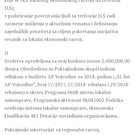
koje se tiču lokalnog ekonomskog razvoja na teritoriji
JLS);
• podsticanje povezivanja ljudi sa teritorije JLS radi
razmene mišljenja o aktuelnim temama i definisanju
zajedničkih prioriteta sa ciljem pokretanja inicijativa
vezanih za lokalni ekonomski razvoj.
II
Sredstva opredeljena za ovaj konkurs iznose 2.000.000,00
dinara. Obezbeđena su Pokrajinskom skupštinskom
odlukom o budžetu AP Vojvodine za 2018. godinu („Sl. list
AP Vojvodine“, broj 57/2017, 17/2018-rebalans i 29/2018-
rebalans) u okviru Programa 0608 sistem lokalne
samouprave, Programska aktivnost 06081002 Podrška
uređenju sistema lokalne samouprave, ekonomska
klasifikacija 481 Dotacije nevladinim organizacijama..
Pokrajinski sekretarijat za regionalni razvoj,