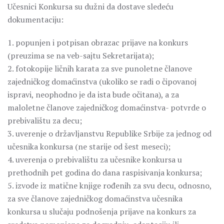
Učesnici Konkursa su dužni da dostave sledeću
dokumentaciju:
1. popunjen i potpisan obrazac prijave na konkurs
(preuzima se na veb-sajtu Sekretarijata);
2. fotokopije ličnih karata za sve punoletne članove
zajedničkog domaćinstva (ukoliko se radi o čipovanoj
ispravi, neophodno je da ista bude očitana), a za
maloletne članove zajedničkog domaćinstva- potvrde o
prebivalištu za decu;
3. uverenje o državljanstvu Republike Srbije za jednog od
učesnika konkursa (ne starije od šest meseci);
4. uverenja o prebivalištu za učesnike konkursa u
prethodnih pet godina do dana raspisivanja konkursa;
5. izvode iz matične knjige rođenih za svu decu, odnosno,
za sve članove zajedničkog domaćinstva učesnika
konkursa u slučaju podnošenja prijave na konkurs za