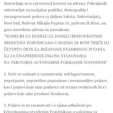
dostavljaju se u zatvorenoj koverti na adresu: Pokrajinski
sekretarijat za socijalnu politiku, demografiju i
ravnopravnost polova (u daljem tekstu: Sekretarijat),
Novi Sad, Bulevar Mihajla Pupina 16, poštom ili lično, na
gore navedenu adresu sa naznakom:
“KONKURS ZA DODELU ZA DODELU BESPOVRATNIH
SREDSTAVA PORODICAMA U KOJIMA SE RODI TREĆE ILI
ČETVRTO DETE ZA REŠAVANJE STAMBENOG PITANJA
ILI ZA UNAPREĐENJE USLOVA STANOVANJA
NA TERITORIJI AUTONOMNE POKRAJINE VOJVODINE“
2. Neće se uzimati u razmatranje neblagovremene,
nepotpune, nepravilno popunjene i nerazumljive prijave,
kao i prijave koje nisu podnete od strane ovlašćenih lica i
prijave koje nisu predmet Konkursa.
3. Prijave će se razmatrati i o njima odlučivati po
kriterijumima utvrđenim Pravilnikom o uslovima za