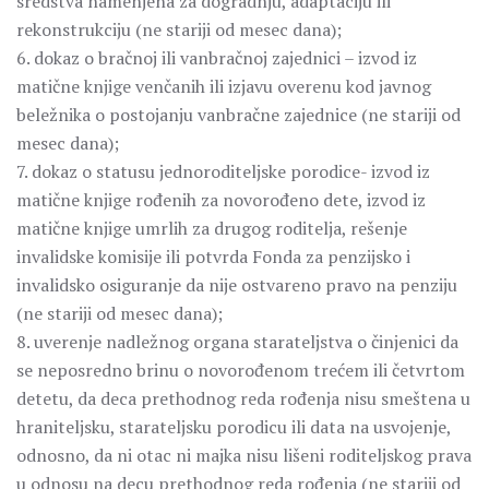
sredstva namenjena za dogradnju, adaptaciju ili
rekonstrukciju (ne stariji od mesec dana);
6. dokaz o bračnoj ili vanbračnoj zajednici – izvod iz
matične knjige venčanih ili izjavu overenu kod javnog
beležnika o postojanju vanbračne zajednice (ne stariji od
mesec dana);
7. dokaz o statusu jednoroditeljske porodice- izvod iz
matične knjige rođenih za novorođeno dete, izvod iz
matične knjige umrlih za drugog roditelja, rešenje
invalidske komisije ili potvrda Fonda za penzijsko i
invalidsko osiguranje da nije ostvareno pravo na penziju
(ne stariji od mesec dana);
8. uverenje nadležnog organa starateljstva o činjenici da
se neposredno brinu o novorođenom trećem ili četvrtom
detetu, da deca prethodnog reda rođenja nisu smeštena u
hraniteljsku, starateljsku porodicu ili data na usvojenje,
odnosno, da ni otac ni majka nisu lišeni roditeljskog prava
u odnosu na decu prethodnog reda rođenja (ne stariji od