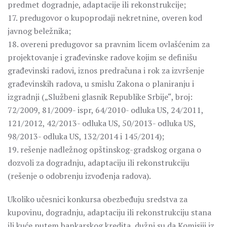
predmet dogradnje, adaptacije ili rekonstrukcije;
17. predugovor o kupoprodaji nekretnine, overen kod
javnog beležnika;
18. overeni predugovor sa pravnim licem ovlašćenim za
projektovanje i građevinske radove kojim se definišu
građevinski radovi, iznos predračuna i rok za izvršenje
građevinskih radova, u smislu Zakona o planiranju i
izgradnji („Službeni glasnik Republike Srbije“, broj:
72/2009, 81/2009- ispr, 64/2010- odluka US, 24/2011,
121/2012, 42/2013- odluka US, 50/2013- odluka US,
98/2013- odluka US, 132/2014 i 145/2014);
19. rešenje nadležnog opštinskog-gradskog organa o
dozvoli za dogradnju, adaptaciju ili rekonstrukciju
(rešenje o odobrenju izvođenja radova).
Ukoliko učesnici konkursa obezbeđuju sredstva za
kupovinu, dogradnju, adaptaciju ili rekonstrukciju stana
ili kuće putem bankarskog kredita, dužni su da Komisiji iz