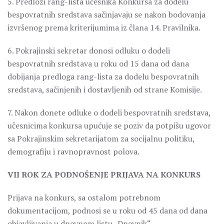
5. Predlozi rang-lista učesnika Konkursa za dodelu
bespovratnih sredstava sačinjavaju se nakon bodovanja
izvršenog prema kriterijumima iz člana 14. Pravilnika.
6. Pokrajinski sekretar donosi odluku o dodeli
bespovratnih sredstava u roku od 15 dana od dana
dobijanja predloga rang-lista za dodelu bespovratnih
sredstava, sačinjenih i dostavljenih od strane Komisije.
7. Nakon donete odluke o dodeli bespovratnih sredstava,
učesnicima konkursa upućuje se poziv da potpišu ugovor
sa Pokrajinskim sekretarijatom za socijalnu politiku,
demografiju i ravnopravnost polova.
VII ROK ZA PODNOŠENJE PRIJAVA NA KONKURS
Prijava na konkurs, sa ostalom potrebnom
dokumentacijom, podnosi se u roku od 45 dana od dana
objavljivanja u dnevnom listu „Dnevnik“.