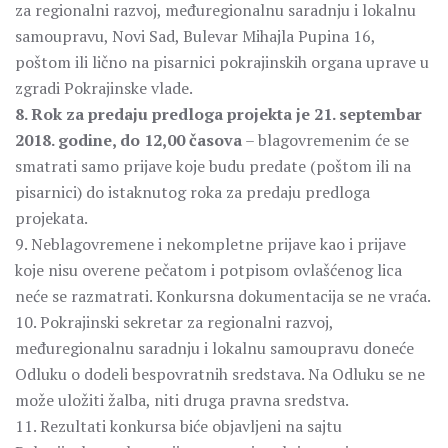
za regionalni razvoj, međuregionalnu saradnju i lokalnu
samoupravu, Novi Sad, Bulevar Mihajla Pupina 16,
poštom ili lično na pisarnici pokrajinskih organa uprave u
zgradi Pokrajinske vlade.
8. Rok za predaju predloga projekta je 21. septembar
2018. godine, do 12,00 časova
– blagovremenim će se
smatrati samo prijave koje budu predate (poštom ili na
pisarnici) do istaknutog roka za predaju predloga
projekata.
9. Neblagovremene i nekompletne prijave kao i prijave
koje nisu overene pečatom i potpisom ovlašćenog lica
neće se razmatrati. Konkursna dokumentacija se ne vraća.
10. Pokrajinski sekretar za regionalni razvoj,
međuregionalnu saradnju i lokalnu samoupravu doneće
Odluku o dodeli bespovratnih sredstava. Na Odluku se ne
može uložiti žalba, niti druga pravna sredstva.
11. Rezultati konkursa biće objavljeni na sajtu