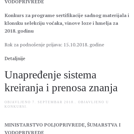
VODOPRIVREDE
Konkurs za programe sertifikacije sadnog materijala i
klonsku selekciju voćaka, vinove loze i hmelja za
2018. godinu
Rok za podnošenje prijava: 15.10.2018. godine
Detaljnije
Unapređenje sistema
kreiranja i prenosa znanja
OBJAVLJENO
7. SEPTEMBAR 2018.
. OBJAVLJENO U
KONKURSI
.
MINISTARSTVO POLJOPRIVREDE, ŠUMARSTVA I
VODOPRIVREDE