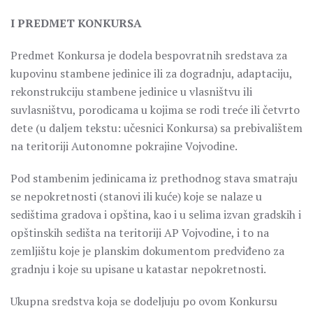
I PREDMET KONKURSA
Predmet Konkursa je dodela bespovratnih sredstava za
kupovinu stambene jedinice ili za dogradnju, adaptaciju,
rekonstrukciju stambene jedinice u vlasništvu ili
suvlasništvu, porodicama u kojima se rodi treće ili četvrto
dete (u daljem tekstu: učesnici Konkursa) sa prebivalištem
na teritoriji Autonomne pokrajine Vojvodine.
Pod stambenim jedinicama iz prethodnog stava smatraju
se nepokretnosti (stanovi ili kuće) koje se nalaze u
sedištima gradova i opština, kao i u selima izvan gradskih i
opštinskih sedišta na teritoriji AP Vojvodine, i to na
zemljištu koje je planskim dokumentom predviđeno za
gradnju i koje su upisane u katastar nepokretnosti.
Ukupna sredstva koja se dodeljuju po ovom Konkursu