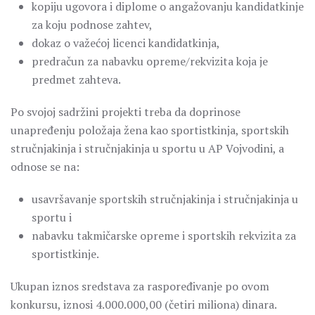
kopiju ugovora i diplome o angažovanju kandidatkinje
za koju podnose zahtev,
dokaz o važećoj licenci kandidatkinja,
predračun za nabavku opreme/rekvizita koja je
predmet zahteva.
Po svojoj sadržini projekti treba da doprinose
unapređenju položaja žena kao sportistkinja, sportskih
stručnjakinja i stručnjakinja u sportu u AP Vojvodini, a
odnose se na:
usavršavanje sportskih stručnjakinja i stručnjakinja u
sportu i
nabavku takmičarske opreme i sportskih rekvizita za
sportistkinje.
Ukupan iznos sredstava za raspoređivanje po ovom
konkursu, iznosi 4.000.000,00 (četiri miliona) dinara.