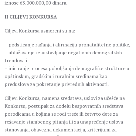
iznose 63.000.000,00 dinara.
II CILJEVI KONKURSA
Ciljevi Konkursa usmereni su na:
– podsticanje rađanja i afirmaciju pronatalitetne politike,
– ublažavanje i zaustavljanje negativnih demografskih
trendova i
– iniciranje procesa poboljšanja demografske strukture u
opštinskim, gradskim i ruralnim sredinama kao
preduslova za pokretanje privrednih aktivnosti.
Ciljevi Konkursa, namena sredstava, uslovi za učešće na
Konkursu, postupak za dodelu bespovratnih sredstava
porodicama u kojima se rodi treće ili četvrto dete za
rešavanje stambenog pitanja ili za unapređenje uslova
stanovanja, obavezna dokumentacija, kriterijumi za