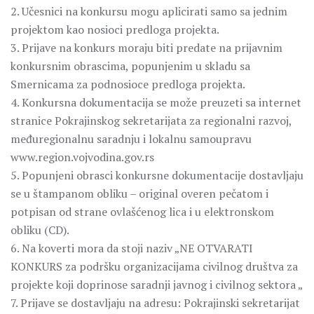
2. Učesnici na konkursu mogu aplicirati samo sa jednim
projektom kao nosioci predloga projekta.
3. Prijave na konkurs moraju biti predate na prijavnim
konkursnim obrascima, popunjenim u skladu sa
Smernicama za podnosioce predloga projekta.
4. Konkursna dokumentacija se može preuzeti sa internet
stranice Pokrajinskog sekretarijata za regionalni razvoj,
međuregionalnu saradnju i lokalnu samoupravu
www.region.vojvodina.gov.rs
5. Popunjeni obrasci konkursne dokumentacije dostavljaju
se u štampanom obliku – original overen pečatom i
potpisan od strane ovlašćenog lica i u elektronskom
obliku (CD).
6. Na koverti mora da stoji naziv „NE OTVARATI
KONKURS za podršku organizacijama civilnog društva za
projekte koji doprinose saradnji javnog i civilnog sektora „
7. Prijave se dostavljaju na adresu: Pokrajinski sekretarijat