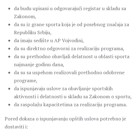
da budu upisani u odgovarajući registar u skladu sa
Zakonom,
da su iz grane sporta koja je od posebnog značaja za
Republiku Srbiju,
da imaju sedište u AP Vojvodini,
da su direktno odgovorni za realizaciju programa,
da su prethodno obavljali delatnost u oblasti sporta
najmanje godinu dana,
da su sa uspehom realizovali prethodno odobrene
programe,
da ispunjavaju uslove za obavljanje sportskih
aktivnosti i delatnosti u skladu sa Zakonom o sportu,
da raspolažu kapacitetima za realizaciju programa.
Pored dokaza o ispunjavanju opštih uslova potrebno je
dostaviti i: