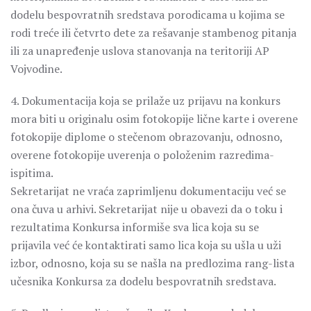
dodelu bespovratnih sredstava porodicama u kojima se
rodi treće ili četvrto dete za rešavanje stambenog pitanja
ili za unapređenje uslova stanovanja na teritoriji AP
Vojvodine.
4. Dokumentacija koja se prilaže uz prijavu na konkurs
mora biti u originalu osim fotokopije lične karte i overene
fotokopije diplome o stečenom obrazovanju, odnosno,
overene fotokopije uverenja o položenim razredima-
ispitima.
Sekretarijat ne vraća zaprimljenu dokumentaciju već se
ona čuva u arhivi. Sekretarijat nije u obavezi da o toku i
rezultatima Konkursa informiše sva lica koja su se
prijavila već će kontaktirati samo lica koja su ušla u uži
izbor, odnosno, koja su se našla na predlozima rang-lista
učesnika Konkursa za dodelu bespovratnih sredstava.