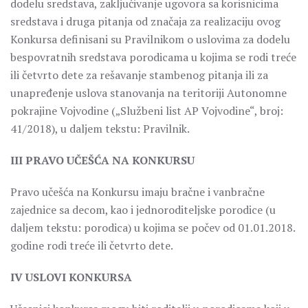
dodelu sredstava, zaključivanje ugovora sa korisnicima
sredstava i druga pitanja od značaja za realizaciju ovog
Konkursa definisani su Pravilnikom o uslovima za dodelu
bespovratnih sredstava porodicama u kojima se rodi treće
ili četvrto dete za rešavanje stambenog pitanja ili za
unapređenje uslova stanovanja na teritoriji Autonomne
pokrajine Vojvodine („Službeni list AP Vojvodine“, broj:
41/2018), u daljem tekstu: Pravilnik.
III PRAVO UČEŠĆA NA KONKURSU
Pravo učešća na Konkursu imaju bračne i vanbračne
zajednice sa decom, kao i jednoroditeljske porodice (u
daljem tekstu: porodica) u kojima se počev od 01.01.2018.
godine rodi treće ili četvrto dete.
IV USLOVI KONKURSA