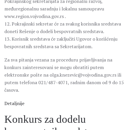
Pokrajinskog sekretarijata za regionalni razvoj,
međuregionalnu saradnju i lokalnu samoupravu
www.region.vojvodina.gov.rs .
12. Pokrajinski sekretar će za svakog korisnika sredstava
doneti Rešenje o dodeli bespovratnih sredstava.
13. Korisnik sredstava će zaključiti Ugovor o korišćenju
bespovratnih sredstava sa Sekretarijatom.
Za sva pitanja vezana za proceduru prijavljivanja na
konkurs zainteresovani se mogu obratiti putem
elektronske pošte na olga.knezevic@vojvodina.gov.rs ili
putem telefona 021/487-4071, radnim danom od 9 do 15
časova.
Detaljnije
Konkurs za dodelu