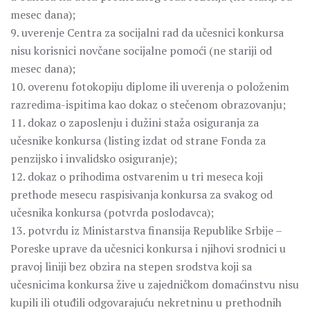
mesec dana);
9. uverenje Centra za socijalni rad da učesnici konkursa
nisu korisnici novčane socijalne pomoći (ne stariji od
mesec dana);
10. overenu fotokopiju diplome ili uverenja o položenim
razredima-ispitima kao dokaz o stečenom obrazovanju;
11. dokaz o zaposlenju i dužini staža osiguranja za
učesnike konkursa (listing izdat od strane Fonda za
penzijsko i invalidsko osiguranje);
12. dokaz o prihodima ostvarenim u tri meseca koji
prethode mesecu raspisivanja konkursa za svakog od
učesnika konkursa (potvrda poslodavca);
13. potvrdu iz Ministarstva finansija Republike Srbije –
Poreske uprave da učesnici konkursa i njihovi srodnici u
pravoj liniji bez obzira na stepen srodstva koji sa
učesnicima konkursa žive u zajedničkom domaćinstvu nisu
kupili ili otuđili odgovarajuću nekretninu u prethodnih