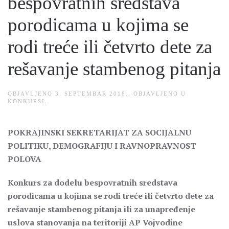
bespovratnih sredstava
porodicama u kojima se
rodi treće ili četvrto dete za
rešavanje stambenog pitanja
OBJAVLJENO
3. SEPTEMBAR 2018.
. OBJAVLJENO U
KONKURSI
.
POKRAJINSKI SEKRETARIJAT ZA SOCIJALNU
POLITIKU, DEMOGRAFIJU I RAVNOPRAVNOST
POLOVA
Konkurs za dodelu bespovratnih sredstava
porodicama u kojima se rodi treće ili četvrto dete za
rešavanje stambenog pitanja ili za unapređenje
uslova stanovanja na teritoriji AP Vojvodine