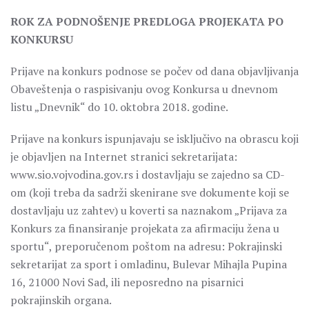
ROK ZA PODNOŠENJE PREDLOGA PROJEKATA PO
KONKURSU
Prijave na konkurs podnose se počev od dana objavljivanja
Obaveštenja o raspisivanju ovog Konkursa u dnevnom
listu „Dnevnik“ do 10. oktobra 2018. godine.
Prijave na konkurs ispunjavaju se isključivo na obrascu koji
je objavljen na Internet stranici sekretarijata:
www.sio.vojvodina.gov.rs i dostavljaju se zajedno sa CD-
om (koji treba da sadrži skenirane sve dokumente koji se
dostavljaju uz zahtev) u koverti sa naznakom „Prijava za
Konkurs za finansiranje projekata za afirmaciju žena u
sportu“, preporučenom poštom na adresu: Pokrajinski
sekretarijat za sport i omladinu, Bulevar Mihajla Pupina
16, 21000 Novi Sad, ili neposredno na pisarnici
pokrajinskih organa.