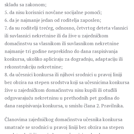
skladu sa zakonom;
5. da nisu korisnici novčane socijalne pomoći;
6. da je najmanje jedan od roditelja zaposlen;
7. da su roditelji trećeg, odnosno, četvrtog deteta vlasnici
ili suvlasnici nekretnine ili da žive u zajedničkom
domaćinstvu sa vlasnikom ili suvlasnikom nekretnine
najmanje tri godine neprekidno do dana raspisivanja
konkursa, ukoliko apliciraju za dogradnju, adaptaciju ili
rekonstrukciju nekretnine;
8. da učesnici konkursa ili njihovi srodnici u pravoj liniji
bez obzira na stepen srodstva koji sa učesnicima konkursa
žive u zajedničkom domaćinstvu nisu kupili ili otuđili
odgovarajuću nekretninu u prethodnih pet godina do
dana raspisivanja konkursa, u smislu člana 2. Pravilnika.
Članovima zajedničkog domaćinstva učesnika konkursa
smatraće se srodnici u pravoj liniji bez obzira na stepen