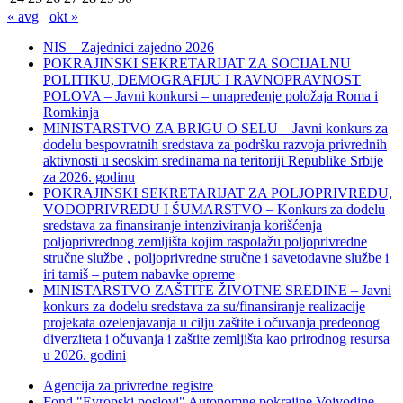
« avg
okt »
NIS – Zajednici zajedno 2026
POKRAJINSKI SEKRETARIJAT ZA SOCIJALNU
POLITIKU, DEMOGRAFIJU I RAVNOPRAVNOST
POLOVA – Javni konkursi – unapređenje položaja Roma i
Romkinja
MINISTARSTVO ZA BRIGU O SELU – Javni konkurs za
dodelu bespovratnih sredstava za podršku razvoja privrednih
aktivnosti u seoskim sredinama na teritoriji Republike Srbije
za 2026. godinu
POKRAJINSKI SEKRETARIJAT ZA POLJOPRIVREDU,
VODOPRIVREDU I ŠUMARSTVO – Konkurs za dodelu
sredstava za finansiranje intenziviranja korišćenja
poljoprivrednog zemljišta kojim raspolažu poljoprivredne
stručne službe , poljoprivredne stručne i savetodavne službe i
iri tamiš ‒ putem nabavke opreme
MINISTARSTVO ZAŠTITE ŽIVOTNE SREDINE – Javni
konkurs za dodelu sredstava za su/finansiranje realizacije
projekata ozelenjavanja u cilju zaštite i očuvanja predeonog
diverziteta i očuvanja i zaštite zemljišta kao prirodnog resursa
u 2026. godini
Agencija za privredne registre
Fond "Evropski poslovi" Autonomne pokrajine Vojvodine