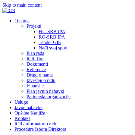
Skip to main content
О nama
Projekti
HU-SRB IPA
RO-SRB IPA
Tender GIS
Nađi svoj sport
Plan rada
ICR Tim
Dokumenti
Reference
Drugi o nama
Izveštaji o radu
Finansije
Plan javnih nabavki
Partnerske organizacije
Usluge
Javne nabavke
Opština Kanjiža
Kontakt
ICR-Informator o radu
Procedure Izbora Direktora