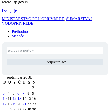
www.uap.gov.rs
Detaljnije
MINISTARSTVO POLJOPRIVREDE
,
ŠUMARSTVA I
VODOPRIVREDE
Prethodno
Sledeće
septembar 2018.
P
U
S
Č
P
S
N
1
2
3
4
5
6
7
8
9
10
11
12
13
14
15
16
17
18
19
20
21
22
23
24
25
26
27
28
29
30