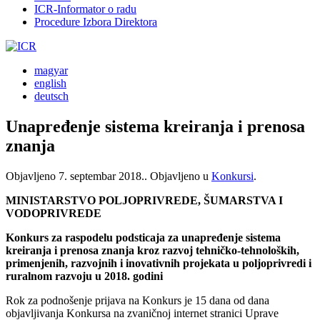
ICR-Informator o radu
Procedure Izbora Direktora
magyar
english
deutsch
Unapređenje sistema kreiranja i prenosa
znanja
Objavljeno
7. septembar 2018.
. Objavljeno u
Konkursi
.
MINISTARSTVO POLJOPRIVREDE, ŠUMARSTVA I
VODOPRIVREDE
Konkurs za raspodelu podsticaja za unapređenje sistema
kreiranja i prenosa znanja kroz razvoj tehničko-tehnoloških,
primenjenih, razvojnih i inovativnih projekata u poljoprivredi i
ruralnom razvoju u 2018. godini
Rok za podnošenje prijava na Konkurs je 15 dana od dana
objavljivanja Konkursa na zvaničnoj internet stranici Uprave