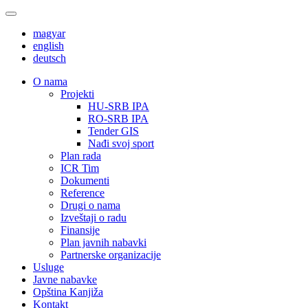
magyar
english
deutsch
О nama
Projekti
HU-SRB IPA
RO-SRB IPA
Tender GIS
Nađi svoj sport
Plan rada
ICR Tim
Dokumenti
Reference
Drugi o nama
Izveštaji o radu
Finansije
Plan javnih nabavki
Partnerske organizacije
Usluge
Javne nabavke
Opština Kanjiža
Kontakt