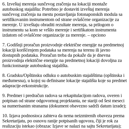
6. Izveštaj merenja sunčevog zračenja na lokaciji montaže
autobuskog stajališta: Potrebno je dostaviti izveštaj merenja
sunčevog zračenja na mestu postavljanja fotonaponskih modula sa
sertifikovanim instrumentom od strane ovlašćene organizacije za
merenje. U izveštaju obraditi rezultate merenja, sa prilogom o
instrumentu sa kom se vršilo merenje i sertifikatom instrumenta
izdatom od ovlašćene organizacije za merenje. – opciono
7. Godišnji proračun proizvodnje električne energije na predmetnoj
lokaciji korišćenjem podataka sa merenja na terenu ili javno
dostupnih podataka. Proračun treba da pokaže da je dnevna
proizvodnja električne energije na predmetnoj lokaciji dovoljna za
funkcionisanje autobuskog stajališta.
8. Gradsku/Opštinsku odluku o autobuskim stajalištima (opštinska i
međumesna), u kojoj su definisane lokacije stajališta koje su predmet
adapracije-rekonstrukcije.
9. Predmer i predračun radova sa rekapitulacijom radova, overen i
potpisan od strane odgovornog projektanta, ne stariji od šest meseci
sa numerisanim stranama (dokument obavezno sadrži datum izrade);
10. Izjava podnosioca zahteva da nema neizmirenih obaveza prema
Sekretarijatu, po osnovu ranije potpisanih ugovora, čiji je rok za
realizaciju istekao (obrazac Izjave se nalazi na sajtu Sekretarijata);