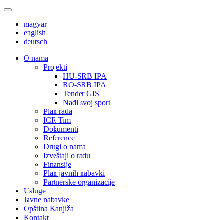
magyar
english
deutsch
О nama
Projekti
HU-SRB IPA
RO-SRB IPA
Tender GIS
Nađi svoj sport
Plan rada
ICR Tim
Dokumenti
Reference
Drugi o nama
Izveštaji o radu
Finansije
Plan javnih nabavki
Partnerske organizacije
Usluge
Javne nabavke
Opština Kanjiža
Kontakt