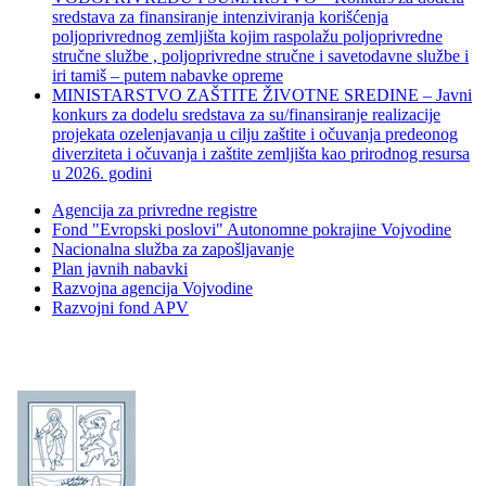
sredstava za finansiranje intenziviranja korišćenja
poljoprivrednog zemljišta kojim raspolažu poljoprivredne
stručne službe , poljoprivredne stručne i savetodavne službe i
iri tamiš ‒ putem nabavke opreme
MINISTARSTVO ZAŠTITE ŽIVOTNE SREDINE – Javni
konkurs za dodelu sredstava za su/finansiranje realizacije
projekata ozelenjavanja u cilju zaštite i očuvanja predeonog
diverziteta i očuvanja i zaštite zemljišta kao prirodnog resursa
u 2026. godini
Agencija za privredne registre
Fond "Evropski poslovi" Autonomne pokrajine Vojvodine
Nacionalna služba za zapošljavanje
Plan javnih nabavki
Razvojna agencija Vojvodine
Razvojni fond APV