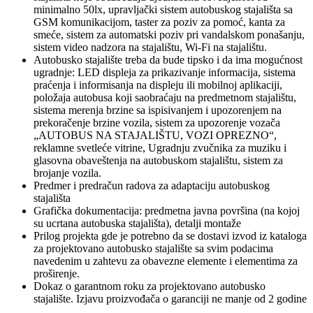
minimalno 50lx, upravljački sistem autobuskog stajališta sa
GSM komunikacijom, taster za poziv za pomoć, kanta za
smeće, sistem za automatski poziv pri vandalskom ponašanju,
sistem video nadzora na stajalištu, Wi-Fi na stajalištu.
Autobusko stajalište treba da bude tipsko i da ima mogućnost
ugradnje: LED displeja za prikazivanje informacija, sistema
praćenja i informisanja na displeju ili mobilnoj aplikaciji,
položaja autobusa koji saobraćaju na predmetnom stajalištu,
sistema merenja brzine sa ispisivanjem i upozorenjem na
prekoračenje brzine vozila, sistem za upozorenje vozača
„AUTOBUS NA STAJALIŠTU, VOZI OPREZNO“,
reklamne svetleće vitrine, Ugradnju zvučnika za muziku i
glasovna obaveštenja na autobuskom stajalištu, sistem za
brojanje vozila.
Predmer i predračun radova za adaptaciju autobuskog
stajališta
Grafička dokumentacija: predmetna javna površina (na kojoj
su ucrtana autobuska stajališta), detalji montaže
Prilog projekta gde je potrebno da se dostavi izvod iz kataloga
za projektovano autobusko stajalište sa svim podacima
navedenim u zahtevu za obavezne elemente i elementima za
proširenje.
Dokaz o garantnom roku za projektovano autobusko
stajalište. Izjavu proizvođača o garanciji ne manje od 2 godine