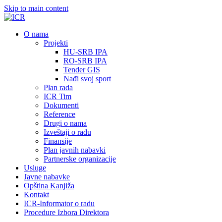
Skip to main content
О nama
Projekti
HU-SRB IPA
RO-SRB IPA
Tender GIS
Nađi svoj sport
Plan rada
ICR Tim
Dokumenti
Reference
Drugi o nama
Izveštaji o radu
Finansije
Plan javnih nabavki
Partnerske organizacije
Usluge
Javne nabavke
Opština Kanjiža
Kontakt
ICR-Informator o radu
Procedure Izbora Direktora