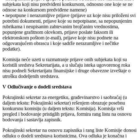
subjekata koji nisu predviđeni konkursom, odnosno one koje se ne
odnose na konkursom predviđene namene)
• nepotpune i nerazumljive prijave (prijave uz koje nisu priloženi svi
potrebni dokumenti, prijave koje su nepotpisane, sa nepopunjenim
rubrikama i neupisanim zahtevanim brojčanim vrednostima,
popunjene grafitnom olovkom, prijave poslate faksom ili
elektronskom poštom (e-mail), prijave koje nisu podnete na
odgovarajućem obrascu i koje sadrže nerazumljive i nečitke
podatke).
Komisija neće uzeti u razmatranje prijave onih subjekata koji su
koristili sredstva Sekretarijata, a u slučaju isteka ugovorenog roka
nisu podneli Sekretarijatu finansijske i druge obavezne izveštaje o
utrošku dodeljenih sredstava.
V Odlučivanje o dodeli sredstava
Pokrajinski sekretar za energetiku, građevinarstvo i saobraćaj (u
daljem tekstu: Pokrajinski sekretar) rešenjem obrazuje posebnu
konkursnu komisiju (u daljem tekstu: Komisija). Komisija vrši
pregled i bodovanje pristiglih prijava, formira rang listu na osnovu
bodovanja i sastavlja zapisnik.
Pokrajinski sekretar na osnovu zapisnika i rang liste Komisije donosi
odluku o dodeli sredstava korisnicima. Ova odluka je konačna i