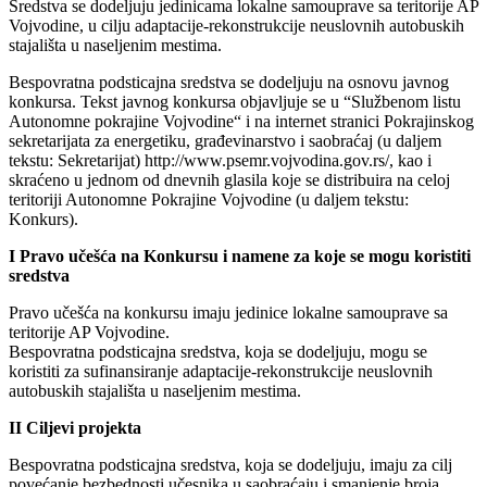
Sredstva se dodeljuju jedinicama lokalne samouprave sa teritorije AP
Vojvodine, u cilju adaptacije-rekonstrukcije neuslovnih autobuskih
stajališta u naseljenim mestima.
Bespovratna podsticajna sredstva se dodeljuju na osnovu javnog
konkursa. Tekst javnog konkursa objavljuje se u “Službenom listu
Autonomne pokrajine Vojvodine“ i na internet stranici Pokrajinskog
sekretarijata za energetiku, građevinarstvo i saobraćaj (u daljem
tekstu: Sekretarijat) http://www.psemr.vojvodina.gov.rs/, kao i
skraćeno u jednom od dnevnih glasila koje se distribuira na celoj
teritoriji Autonomne Pokrajine Vojvodine (u daljem tekstu:
Konkurs).
I Pravo učešća na Konkursu i namene za koje se mogu koristiti
sredstva
Pravo učešća na konkursu imaju jedinice lokalne samouprave sa
teritorije AP Vojvodine.
Bespovratna podsticajna sredstva, koja se dodeljuju, mogu se
koristiti za sufinansiranje adaptacije-rekonstrukcije neuslovnih
autobuskih stajališta u naseljenim mestima.
II Ciljevi projekta
Bespovratna podsticajna sredstva, koja se dodeljuju, imaju za cilj
povećanje bezbednosti učesnika u saobraćaju i smanjenje broja