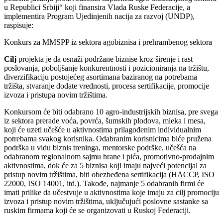
u Republici Srbiji“ koji finansira Vlada Ruske Federacije, a
implementira Program Ujedinjenih nacija za razvoj (UNDP),
raspisuje:
Konkurs za MMSPP iz sektora agobiznisa i prehrambenog sektora
Cilj
projekta je da osnaži podržane biznise kroz širenje i rast
poslovanja, poboljšanje konkurentnosti i pozicioniranja na tržištu,
diverzifikaciju postojećeg asortimana baziranog na potrebama
tržišta, stvaranje dodate vrednosti, procesa sertifikacije, promocije
izvoza i pristupa novim tržištima.
Konkursom će biti odabrano 10 agro-industrijskih biznisa, pre svega
iz sektora prerade voća, povrća, šumskih plodova, mleka i mesa,
koji će uzeti učešće u aktivnostima prilagođenim individualnim
potrebama svakog korisnika. Odabranim korisnicima biće pružena
podrška u vidu biznis treninga, mentorske podrške, učešća na
odabranom regionalnom sajmu hrane i pića, promotivno-prodajnim
aktivnostima, dok će za 5 biznisa koji imaju najveći potencijal za
pristup novim tržištima, biti obezbeđena sertifikacija (HACCP, ISO
22000, ISO 14001, itd.). Takođe, najmanje 5 odabranih firmi će
imati prilike da učestvuje u aktivnostima koje imaju za cilj promociju
izvoza i pristup novim tržištima, uključujući poslovne sastanke sa
ruskim firmama koji će se organizovati u Ruskoj Federaciji.