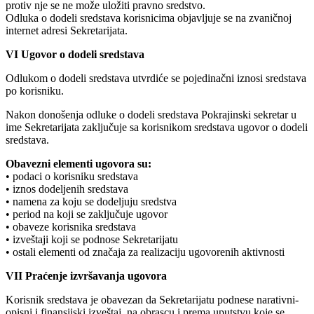
protiv nje se ne može uložiti pravno sredstvo.
Odluka o dodeli sredstava korisnicima objavljuje se na zvaničnoj
internet adresi Sekretarijata.
VI Ugovor o dodeli sredstava
Odlukom o dodeli sredstava utvrdiće se pojedinačni iznosi sredstava
po korisniku.
Nakon donošenja odluke o dodeli sredstava Pokrajinski sekretar u
ime Sekretarijata zaključuje sa korisnikom sredstava ugovor o dodeli
sredstava.
Obavezni elementi ugovora su:
• podaci o korisniku sredstava
• iznos dodeljenih sredstava
• namena za koju se dodeljuju sredstva
• period na koji se zaključuje ugovor
• obaveze korisnika sredstava
• izveštaji koji se podnose Sekretarijatu
• ostali elementi od značaja za realizaciju ugovorenih aktivnosti
VII Praćenje izvršavanja ugovora
Korisnik sredstava je obavezan da Sekretarijatu podnese narativni-
opisni i finansijski izveštaj, na obrascu i prema uputstvu koje se