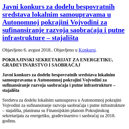
Javni konkurs za dodelu bespovratnih
sredstava lokalnim samoupravama u
Autonomnoj pokrajini Vojvodini za
sufinansiranje razvoja saobraćaja i putne
infrastrukture – stajališta
Objavljeno
6. avgust 2018.
. Objavljeno u
Konkursi
.
POKRAJINSKI SEKRETARIJAT ZA ENERGETIKU,
GRAĐEVINARSTVO I SAOBRAĆAJ
Javni konkurs za dodelu bespovratnih sredstava lokalnim
samoupravama u Autonomnoj pokrajini Vojvodini za
sufinansiranje razvoja saobraćaja i putne infrastrukture –
stajališta
Sredstva za dodelu lokalnim samouprava u Autonomnoj pokrajini
Vojvodini za sufinansiranje razvoja saobraćaja i putne infrastrukture
– stajališta, planirana su Finansijskim planom Pokrajinskog
sekretarijata za energetiku, građevinarstvo i saobraćaj za 2018.
godinu.