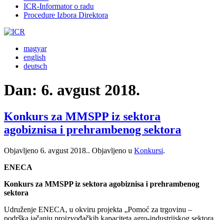
ICR-Informator o radu
Procedure Izbora Direktora
magyar
english
deutsch
Dan:
6. avgust 2018.
Konkurs za MMSPP iz sektora
agobiznisa i prehrambenog sektora
Objavljeno
6. avgust 2018.
. Objavljeno u
Konkursi
.
ENECA
Konkurs za MMSPP iz sektora agobiznisa i prehrambenog
sektora
Udruženje ENECA, u okviru projekta „Pomoć za trgovinu –
podrška jačanju proizvođačkih kapaciteta agro-industrijskog sektora