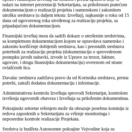
nalazi na internet prezentaciji Sekretarijata, sa priloženom pratećom
dokumentacijom o realizaciji projekta i namenskom i zakonitom
utrošku sredstava (u daljem tekstu: Izveštaj), najkasnije u roku od 15
dana od ugovorenog roka utvrđenog za realizaciju projekta, sa
pripadajućom dokumentacijom.
Finansijski izveštaj mora da sadrži dokaze o utrošenim sredstvima,
sa kompletnom dokumentacijom kojom se opravdava namensko i
zakonito korišćenje dobijenih sredstava, kao i preostalih sredstava
potrebnih za realizaciju projekta (dokumentaciju o sprovedenom
postupku javnih nabavki, izvode iz Uprave za trezor, fakture,
ugovore, i drugu finansijsku dokumentaciju) overenom od strane
ovlašćenih lica.
Davalac sredstava zadržava pravo da od Korisnika sredstava, prema
potrebi, zatraži dodatnu dokumentaciju i informacije.
Administrativnu kontrolu Izveštaja sprovodi Sekretarijat, kontrolom
izvršenja ugovornih obaveza i Izveštaja sa priloženim dokumentima.
Pokrajinski sekretar rešenjem može da obrazuje posebnu komisiju iz
redova zaposlenih u Sekretarijatu za vršenje monitoringa i
neposredne kontrole realizacije Projekata.
Sredstva iz budžeta Autonomne pokrajine Vojvodine koja su