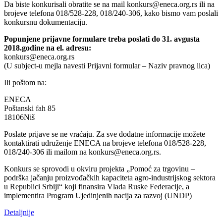
Da biste konkurisali obratite se na mail konkurs@eneca.org.rs ili na
brojeve telefona 018/528-228, 018/240-306, kako bismo vam poslali
konkursnu dokumentaciju.
Popunjene prijavne formulare treba poslati do 31. avgusta
2018.godine na el. adresu:
konkurs@eneca.org.rs
(U subject-u mejla navesti Prijavni formular – Naziv pravnog lica)
Ili poštom na:
ENECA
Poštanski fah 85
18106Niš
Poslate prijave se ne vraćaju. Za sve dodatne informacije možete
kontaktirati udruženje ENECA na brojeve telefona 018/528-228,
018/240-306 ili mailom na konkurs@eneca.org.rs.
Konkurs se sprovodi u okviru projekta „Pomoć za trgovinu –
podrška jačanju proizvođačkih kapaciteta agro-industrijskog sektora
u Republici Srbiji“ koji finansira Vlada Ruske Federacije, a
implementira Program Ujedinjenih nacija za razvoj (UNDP)
Detaljnije