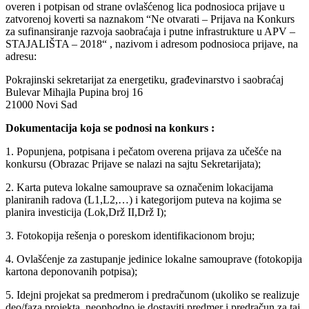
overen i potpisan od strane ovlašćenog lica podnosioca prijave u
zatvorenoj koverti sa naznakom “Ne otvarati – Prijava na Konkurs
za sufinansiranje razvoja saobraćaja i putne infrastrukture u APV –
STAJALIŠTA – 2018“ , nazivom i adresom podnosioca prijave, na
adresu:
Pokrajinski sekretarijat za energetiku, građevinarstvo i saobraćaj
Bulevar Mihajla Pupina broj 16
21000 Novi Sad
Dokumentacija koja se podnosi na konkurs :
1. Popunjena, potpisana i pečatom overena prijava za učešće na
konkursu (Obrazac Prijave se nalazi na sajtu Sekretarijata);
2. Karta puteva lokalne samouprave sa označenim lokacijama
planiranih radova (L1,L2,…) i kategorijom puteva na kojima se
planira investicija (Lok,Drž II,Drž I);
3. Fotokopija rešenja o poreskom identifikacionom broju;
4. Ovlašćenje za zastupanje jedinice lokalne samouprave (fotokopija
kartona deponovanih potpisa);
5. Idejni projekat sa predmerom i predračunom (ukoliko se realizuje
deo/faza projekta, neophodno je dostaviti predmer i predračun za taj