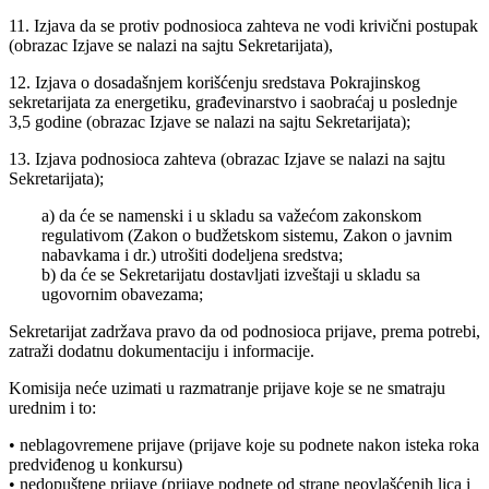
11. Izjava da se protiv podnosioca zahteva ne vodi krivični postupak
(obrazac Izjave se nalazi na sajtu Sekretarijata),
12. Izjava o dosadašnjem korišćenju sredstava Pokrajinskog
sekretarijata za energetiku, građevinarstvo i saobraćaj u poslednje
3,5 godine (obrazac Izjave se nalazi na sajtu Sekretarijata);
13. Izjava podnosioca zahteva (obrazac Izjave se nalazi na sajtu
Sekretarijata);
a) da će se namenski i u skladu sa važećom zakonskom
regulativom (Zakon o budžetskom sistemu, Zakon o javnim
nabavkama i dr.) utrošiti dodeljena sredstva;
b) da će se Sekretarijatu dostavljati izveštaji u skladu sa
ugovornim obavezama;
Sekretarijat zadržava pravo da od podnosioca prijave, prema potrebi,
zatraži dodatnu dokumentaciju i informacije.
Komisija neće uzimati u razmatranje prijave koje se ne smatraju
urednim i to:
• neblagovremene prijave (prijave koje su podnete nakon isteka roka
predviđenog u konkursu)
• nedopuštene prijave (prijave podnete od strane neovlašćenih lica i