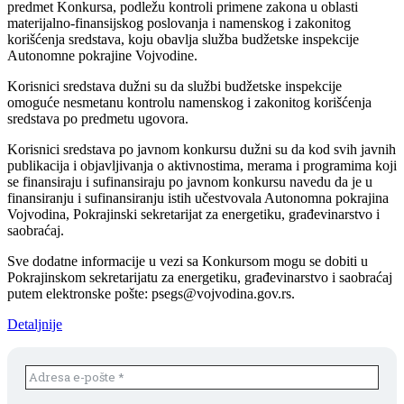
predmet Konkursa, podležu kontroli primene zakona u oblasti
materijalno-finansijskog poslovanja i namenskog i zakonitog
korišćenja sredstava, koju obavlja služba budžetske inspekcije
Autonomne pokrajine Vojvodine.
Korisnici sredstava dužni su da službi budžetske inspekcije
omoguće nesmetanu kontrolu namenskog i zakonitog korišćenja
sredstava po predmetu ugovora.
Korisnici sredstava po javnom konkursu dužni su da kod svih javnih
publikacija i objavljivanja o aktivnostima, merama i programima koji
se finansiraju i sufinansiraju po javnom konkursu navedu da je u
finansiranju i sufinansiranju istih učestvovala Autonomna pokrajina
Vojvodina, Pokrajinski sekretarijat za energetiku, građevinarstvo i
saobraćaj.
Sve dodatne informacije u vezi sa Konkursom mogu se dobiti u
Pokrajinskom sekretarijatu za energetiku, građevinarstvo i saobraćaj
putem elektronske pošte: psegs@vojvodina.gov.rs.
Detaljnije