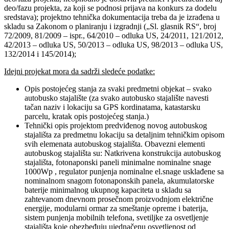
deo/fazu projekta, za koji se podnosi prijava na konkurs za dodelu
sredstava); projektno tehnička dokumentacija treba da je izrađena u
skladu sa Zakonom o planiranju i izgradnji („Sl. glasnik RS“, broj
72/2009, 81/2009 – ispr., 64/2010 – odluka US, 24/2011, 121/2012,
42/2013 – odluka US, 50/2013 – odluka US, 98/2013 – odluka US,
132/2014 i 145/2014);
Idejni projekat mora da sadrži sledeće podatke:
Opis postojećeg stanja za svaki predmetni objekat – svako
autobusko stajalište (za svako autobusko stajalište navesti
tačan naziv i lokaciju sa GPS kordinatama, katastarsku
parcelu, kratak opis postojećeg stanja.)
Tehnički opis projektom predviđenog novog autobuskog
stajališta za predmetnu lokaciju sa detaljnim tehničkim opisom
svih elemenata autobuskog stajališta. Obavezni elementi
autobuskog stajališta su: Natkrivena konstrukcija autobuskog
stajališta, fotonaponski paneli minimalne nominalne snage
1000Wp , regulator punjenja nominalne el.snage usklađene sa
nominalnom snagom fotonaponskih panela, akumulatorske
baterije minimalnog ukupnog kapaciteta u skladu sa
zahtevanom dnevnom prosečnom proizvodnjom električne
energije, modularni ormar za smeštanje opreme i baterija,
sistem punjenja mobilnih telefona, svetiljke za osvetljenje
stajališta koje obezbeđuju ujednačenu osvetljenost od