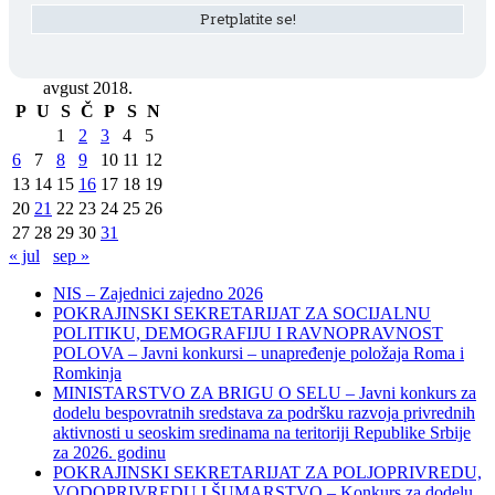
avgust 2018.
P
U
S
Č
P
S
N
1
2
3
4
5
6
7
8
9
10
11
12
13
14
15
16
17
18
19
20
21
22
23
24
25
26
27
28
29
30
31
« jul
sep »
NIS – Zajednici zajedno 2026
POKRAJINSKI SEKRETARIJAT ZA SOCIJALNU
POLITIKU, DEMOGRAFIJU I RAVNOPRAVNOST
POLOVA – Javni konkursi – unapređenje položaja Roma i
Romkinja
MINISTARSTVO ZA BRIGU O SELU – Javni konkurs za
dodelu bespovratnih sredstava za podršku razvoja privrednih
aktivnosti u seoskim sredinama na teritoriji Republike Srbije
za 2026. godinu
POKRAJINSKI SEKRETARIJAT ZA POLJOPRIVREDU,
VODOPRIVREDU I ŠUMARSTVO – Konkurs za dodelu