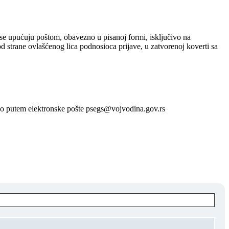
se upućuju poštom, obavezno u pisanoj formi, isključivo na
od strane ovlašćenog lica podnosioca prijave, u zatvorenoj koverti sa
ivo putem elektronske pošte psegs@vojvodina.gov.rs