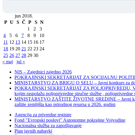
jun 2018.
P
U
S
Č
P
S
N
1
2
3
4
5
6
7
8
9
10
11
12
13
14
15
16
17
18
19
20
21
22
23
24
25
26
27
28
29
30
« maj
jul »
NIS – Zajednici zajedno 2026
POKRAJINSKI SEKRETARIJAT ZA SOCIJALNU POLITIKU, 
MINISTARSTVO ZA BRIGU O SELU – Javni konkurs za dodelu bes
POKRAJINSKI SEKRETARIJAT ZA POLJOPRIVREDU, VODOPRIVR
kojim raspolažu poljoprivredne stručne službe , poljoprivredne
MINISTARSTVO ZAŠTITE ŽIVOTNE SREDINE – Javni konkurs za dod
zaštite zemljišta kao prirodnog resursa u 2026. godini
Agencija za privredne registre
Fond "Evropski poslovi" Autonomne pokrajine Vojvodine
Nacionalna služba za zapošljavanje
Plan javnih nabavki