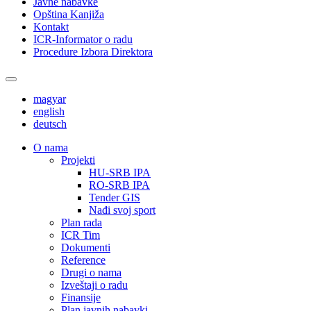
Javne nabavke
Opština Kanjiža
Kontakt
ICR-Informator o radu
Procedure Izbora Direktora
magyar
english
deutsch
О nama
Projekti
HU-SRB IPA
RO-SRB IPA
Tender GIS
Nađi svoj sport
Plan rada
ICR Tim
Dokumenti
Reference
Drugi o nama
Izveštaji o radu
Finansije
Plan javnih nabavki