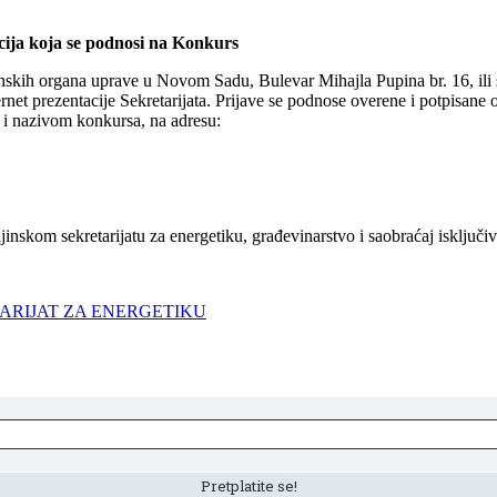
ija koja se podnosi na Konkurs
nskih organa uprave u Novom Sadu, Bulevar Mihajla Pupina br. 16, ili 
ernet prezentacije Sekretarijata. Prijave se podnose overene i potpisane 
 nazivom konkursa, na adresu:
inskom sekretarijatu za energetiku, građevinarstvo i saobraćaj isključ
ARIJAT ZA ENERGETIKU