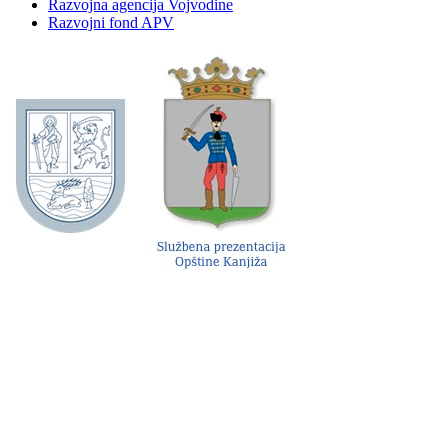
Razvojna agencija Vojvodine
Razvojni fond APV