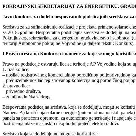
POKRAJINSKI SEKRETARIJAT ZA ENERGETIKU, GRAĐ
Javni konkurs za dodelu bespovratnih podsticajnih sredstava za 
Sredstva za za sufinansiranje realizacije projekata primene solarne en
za 2018. godinu. Bespovratna podsticajna sredstva se dodeljuju na o
Pokrajinskog sekretarijata za energetiku, građevinarstvo i saobraćaj (u
teritoriji Autonomne pokrajine Vojvodine (u daljem tekstu: Konkurs).
I Pravo učešća na Konkursu i namene za koje se mogu koristiti s
Pravo na podsticaje ostvaruju lica sa teritorije AP Vojvodine koja su u
1. fizičko lice:
– nosilac registrovanog komercijalnog porodičnog poljoprivrednog ga
– preduzetnik nosilac registrovanog komercijalnog porodičnog poljop
2. pravno lice:
– privredno društvo,
– zemljoradnička zadruga
Bespovratna podsticajna sredstva, koja se dodeljuju, mogu se koristiti 
Namena A) korišćenja solarne energije (putem fotonaponskih panela) z
panela sa pratećom opremom, za autonomno generisanje i napajanje elek
postrojenja ulaze mašinski i neophodni prateći elektro radovi.
Sredstva koja se dodeljuju ne mogu se koristiti za: