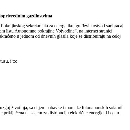
oljoprivrednim gazdinstvima
Pokrajinskog sekretarijata za energetiku, građevinarstvo i saobraćaj
m listu Autonomne pokrajine Vojvodine“, na internet stranici
 skraćeno u jednom od dnevnih glasila koje se distribuiraju na celoj
usu, i to:
uzgoj životinja, sa ciljem nabavke i montaže fotonaponskih solarnih
priključena na sistem za distribuciju električne energije; U cenu