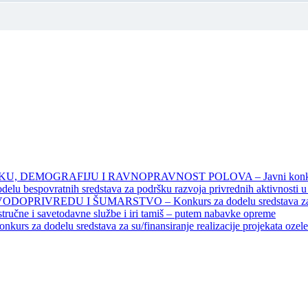
DEMOGRAFIJU I RAVNOPRAVNOST POLOVA – Javni konkursi – 
povratnih sredstava za podršku razvoja privrednih aktivnosti u seo
EDU I ŠUMARSTVO – Konkurs za dodelu sredstava za finansiran
 stručne i savetodavne službe i iri tamiš ‒ putem nabavke opreme
elu sredstava za su/finansiranje realizacije projekata ozelenjavan