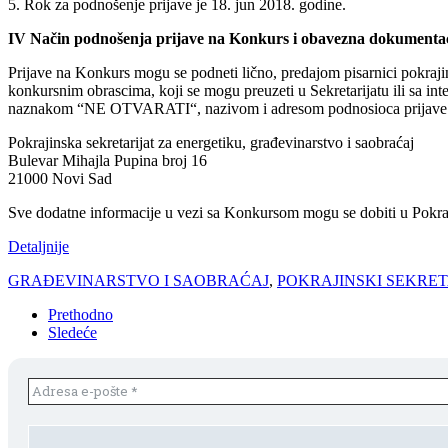
5. Rok za podnošenje prijave je 18. jun 2018. godine.
IV Način podnošenja prijave na Konkurs i obavezna dokumentac
Prijave na Konkurs mogu se podneti lično, predajom pisarnici pokraji
konkursnim obrascima, koji se mogu preuzeti u Sekretarijatu ili sa int
naznakom “NE OTVARATI“, nazivom i adresom podnosioca prijave i
Pokrajinska sekretarijat za energetiku, građevinarstvo i saobraćaj
Bulevar Mihajla Pupina broj 16
21000 Novi Sad
Sve dodatne informacije u vezi sa Konkursom mogu se dobiti u Pokraj
Detaljnije
GRAĐEVINARSTVO I SAOBRAĆAJ
,
POKRAJINSKI SEKRET
Prethodno
Sledeće