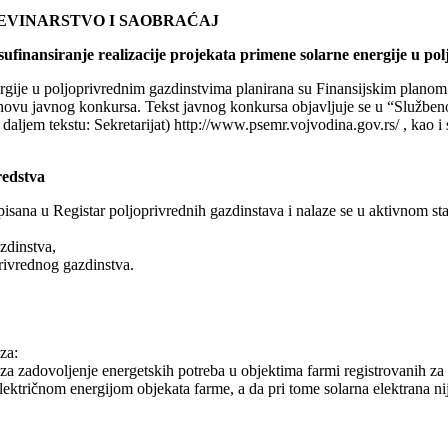
EVINARSTVO I SAOBRAĆAJ
sufinansiranje realizacije projekata primene solarne energije u p
ergije u poljoprivrednim gazdinstvima planirana su Finansijskim planom 
snovu javnog konkursa. Tekst javnog konkursa objavljuje se u “Službeno
 daljem tekstu: Sekretarijat) http://www.psemr.vojvodina.gov.rs/ , kao i
redstva
pisana u Registar poljoprivrednih gazdinstava i nalaze se u aktivnom stat
zdinstva,
rivrednog gazdinstva.
za:
a zadovoljenje energetskih potreba u objektima farmi registrovanih za 
tričnom energijom objekata farme, a da pri tome solarna elektrana nije 