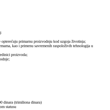
j:
e opterećuju primarnu proizvodnju kod uzgoja životinja;
farmama, kao i primenu savremenih raspoloživih tehnologija u
edinici proizvoda;
vodnje;
0 dinara (trimiliona dinara)
nom statusu