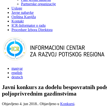
Partnerske organizacije
Usluge
Javne nabavke
Opština Kanjiža
Kontakt
ICR-Informator o radu
Procedure Izbora Direktora
magyar
english
deutsch
Javni konkurs za dodelu bespovratnih podst
poljoprivrednim gazdinstvima
Objavljeno
4. jun 2018.
. Objavljeno u
Konkursi
.