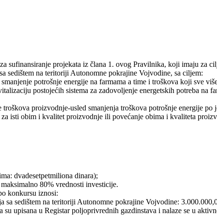
a sufinansiranje projekata iz člana 1. ovog Pravilnika, koji imaju za cil
sa sedištem na teritoriji Autonomne pokrajine Vojvodine, sa ciljem:
smanjenje potrošnje energije na farmama a time i troškova koji sve viš
italizaciju postojećih sistema za zadovoljenje energetskih potreba na 
 troškova proizvodnje-usled smanjenja troškova potrošnje energije po j
za isti obim i kvalitet proizvodnje ili povećanje obima i kvaliteta proiz
ima: dvadesetpetmiliona dinara);
od maksimalno 80% vrednosti investicije.
 po konkursu iznosi:
nja sa sedištem na teritoriji Autonomne pokrajine Vojvodine: 3.000.000,0
a su upisana u Registar poljoprivrednih gazdinstava i nalaze se u aktiv