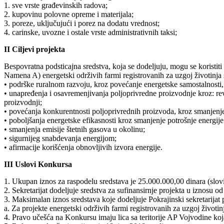
1. sve vrste građevinskih radova;
2. kupovinu polovne opreme i materijala;
3. poreze, uključujući i porez na dodatu vrednost;
4. carinske, uvozne i ostale vrste administrativnih taksi;
II Ciljevi projekta
Bespovratna podsticajna sredstva, koja se dodeljuju, mogu se koristiti z
Namena A) energetski održivih farmi registrovanih za uzgoj životinja 
• podrške ruralnom razvoju, kroz povećanje energetske samostalnosti, 
• unapređenja i osavremenjivanja poljoprivredne proizvodnje kroz: rev
proizvodnji;
• povećanja konkurentnosti poljoprivrednih proizvoda, kroz smanjenje
• poboljšanja energetske efikasnosti kroz smanjenje potrošnje energije 
• smanjenja emisije štetnih gasova u okolinu;
• sigurnijeg snabdevanja energijom;
• afirmacije korišćenja obnovljivih izvora energije.
III Uslovi Konkursa
1. Ukupan iznos za raspodelu sredstava je 25.000.000,00 dinara (slov
2. Sekretarijat dodeljuje sredstva za sufinansirnje projekta u iznosu 
3. Maksimalan iznos sredstava koje dodeljuje Pokrajinski sekretarijat
a. Za projekte energetski održivih farmi registrovanih za uzgoj životi
4. Pravo učešća na Konkursu imaju lica sa teritorije AP Vojvodine koj