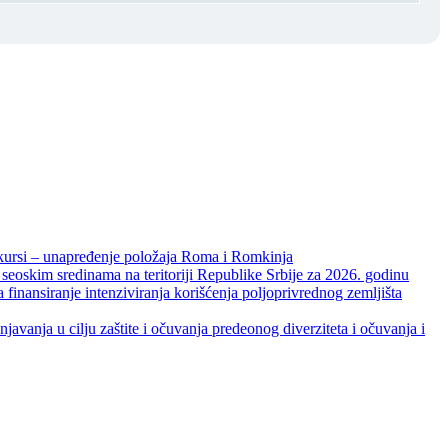
unapređenje položaja Roma i Romkinja
skim sredinama na teritoriji Republike Srbije za 2026. godinu
je intenziviranja korišćenja poljoprivrednog zemljišta
ja u cilju zaštite i očuvanja predeonog diverziteta i očuvanja i