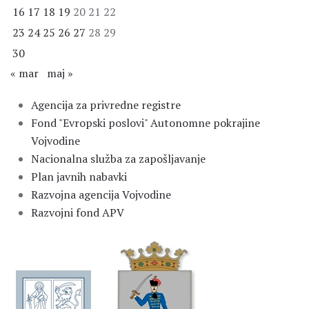
16
17
18
19
20
21
22
23
24
25
26
27
28
29
30
« mar
maj »
Agencija za privredne registre
Fond "Evropski poslovi" Autonomne pokrajine
Vojvodine
Nacionalna služba za zapošljavanje
Plan javnih nabavki
Razvojna agencija Vojvodine
Razvojni fond APV