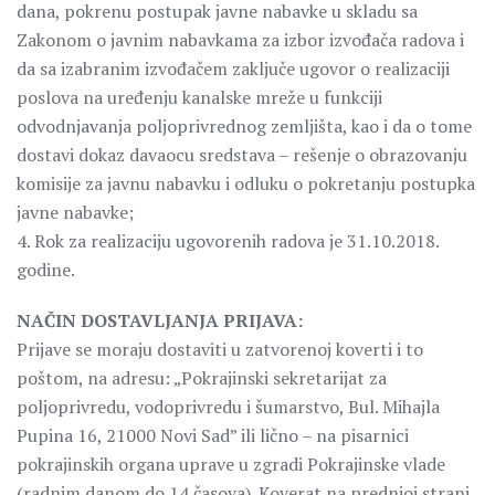
dana, pokrenu postupak javne nabavke u skladu sa
Zakonom o javnim nabavkama za izbor izvođača radova i
da sa izabranim izvođačem zaključe ugovor o realizaciji
poslova na uređenju kanalske mreže u funkciji
odvodnjavanja poljoprivrednog zemljišta, kao i da o tome
dostavi dokaz davaocu sredstava – rešenje o obrazovanju
komisije za javnu nabavku i odluku o pokretanju postupka
javne nabavke;
4. Rok za realizaciju ugovorenih radova je 31.10.2018.
godine.
NAČIN DOSTAVLJANJA PRIJAVA:
Prijave se moraju dostaviti u zatvorenoj koverti i to
poštom, na adresu: „Pokrajinski sekretarijat za
poljoprivredu, vodoprivredu i šumarstvo, Bul. Mihajla
Pupina 16, 21000 Novi Sad” ili lično – na pisarnici
pokrajinskih organa uprave u zgradi Pokrajinske vlade
(radnim danom do 14 časova). Koverat na prednjoj strani