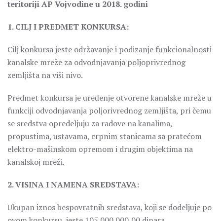
teritoriji AP Vojvodine u 2018. godini
1. CILJ I PREDMET KONKURSA:
Cilj konkursa jeste održavanje i podizanje funkcionalnosti
kanalske mreže za odvodnjavanja poljoprivrednog
zemljišta na viši nivo.
Predmet konkursa je uređenje otvorene kanalske mreže u
funkciji odvodnjavanja poljorivrednog zemljišta, pri čemu
se sredstva opredeljuju za radove na kanalima,
propustima, ustavama, crpnim stanicama sa pratećom
elektro-mašinskom opremom i drugim objektima na
kanalskoj mreži.
2. VISINA I NAMENA SREDSTAVA:
Ukupan iznos bespovratnih sredstava, koji se dodeljuje po
ovom konkursu, jeste 105.000.000,00 dinara.