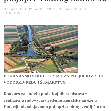
OBJAVLJENO
12. APRIL 2018.
. OBJAVLJENO U
KONKURSI
.
POKRAJINSKI SEKRETARIJAT ZA POLJOPRIVREDU,
VODOPRIVREDU I ŠUMARSTVO
Konkurs za dodelu podsticajnih sredstava za
realizaciju radova na uređenju kanalske mreže u
funkciji odvodnjavanja poljoprivrednog zemljišta na