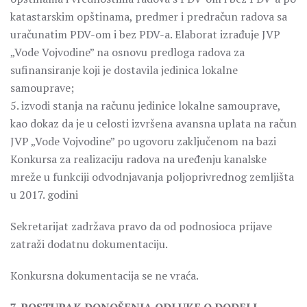
katastarskim opštinama, predmer i predračun radova sa
uračunatim PDV-om i bez PDV-a. Elaborat izrađuje JVP
„Vode Vojvodine” na osnovu predloga radova za
sufinansiranje koji je dostavila jedinica lokalne
samouprave;
5. izvodi stanja na računu jedinice lokalne samouprave,
kao dokaz da je u celosti izvršena avansna uplata na račun
JVP „Vode Vojvodine” po ugovoru zaključenom na bazi
Konkursa za realizaciju radova na uređenju kanalske
mreže u funkciji odvodnjavanja poljoprivrednog zemljišta
u 2017. godini
Sekretarijat zadržava pravo da od podnosioca prijave
zatraži dodatnu dokumentaciju.
Konkursna dokumentacija se ne vraća.