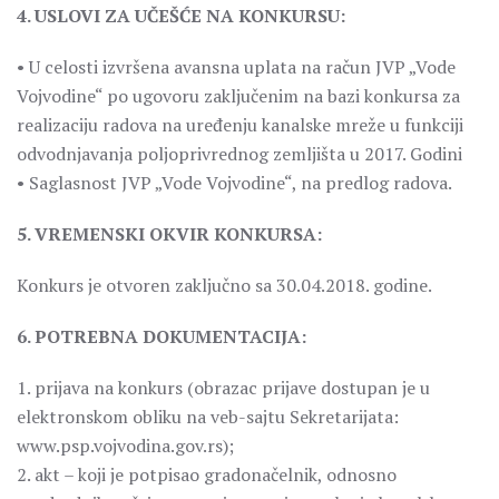
4. USLOVI ZA UČEŠĆE NA KONKURSU:
• U celosti izvršena avansna uplata na račun JVP „Vode
Vojvodine“ po ugovoru zaključenim na bazi konkursa za
realizaciju radova na uređenju kanalske mreže u funkciji
odvodnjavanja poljoprivrednog zemljišta u 2017. Godini
• Saglasnost JVP „Vode Vojvodine“, na predlog radova.
5. VREMENSKI OKVIR KONKURSA:
Konkurs je otvoren zaključno sa 30.04.2018. godine.
6. POTREBNA DOKUMENTACIJA:
1. prijava na konkurs (obrazac prijave dostupan je u
elektronskom obliku na veb-sajtu Sekretarijata:
www.psp.vojvodina.gov.rs);
2. akt – koji je potpisao gradonačelnik, odnosno