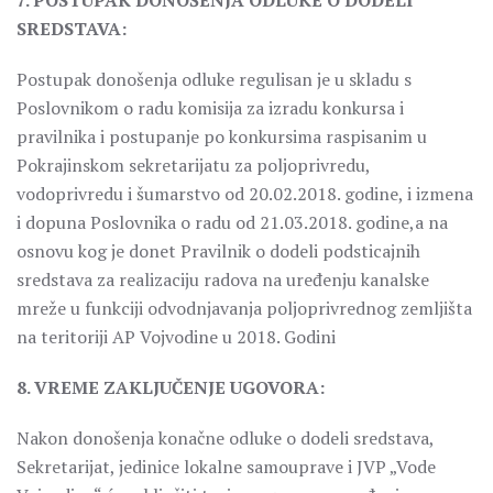
7. POSTUPAK DONOŠENJA ODLUKE O DODELI
SREDSTAVA:
Postupak donošenja odluke regulisan je u skladu s
Poslovnikom o radu komisija za izradu konkursa i
pravilnika i postupanje po konkursima raspisanim u
Pokrajinskom sekretarijatu za poljoprivredu,
vodoprivredu i šumarstvo od 20.02.2018. godine, i izmena
i dopuna Poslovnika o radu od 21.03.2018. godine,a na
osnovu kog je donet Pravilnik o dodeli podsticajnih
sredstava za realizaciju radova na uređenju kanalske
mreže u funkciji odvodnjavanja poljoprivrednog zemljišta
na teritoriji AP Vojvodine u 2018. Godini
8. VREME ZAKLJUČENJE UGOVORA:
Nakon donošenja konačne odluke o dodeli sredstava,
Sekretarijat, jedinice lokalne samouprave i JVP „Vode