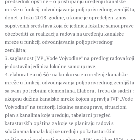
predsednik opštine – o pristupanju uređenju kanalske
mreže u funkciji odvodnjavanja poljoprivrednog zemljišta,
donet u toku 2018. godine, u kome je opredeljen iznos
sopstvenih sredstava koja će jedinica lokalne samouprave
obezbediti za realizaciju radova na uređenju kanalske
mreže u funkciji odvodnjavanja poljoprivrednog
zemljišta;
3. saglasnost JVP „Vode Vojvodine” na predlog radova koji
je dostavila jedinica lokalne samouprave;
4. elaborat za učešće na konkursu za uređenje kanalske
mreže u funkciji odvodnjavanja poljoprivrednog zemljišta
sa svim potrebnim elementima. Elaborat treba da sadrži :
ukupnu dužinu kanalske mreže kojom upravlja JVP „Vode
Vojvodine” na teritoriji lokalne samouprave, situacioni
plan s kanalima koje uređuju, tabelarni pregled
katastarskih opština za koje se planiraju radovi s
sdužinama kanala koji se uređuju po katastarskim
opštinama i vrednostima radova s PDV-om i bez PDV-a po