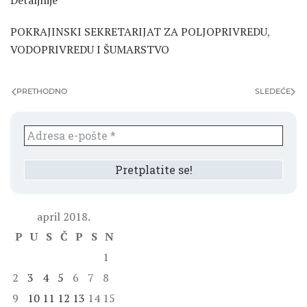
Detaljnije
POKRAJINSKI SEKRETARIJAT ZA POLJOPRIVREDU
,
VODOPRIVREDU I ŠUMARSTVO
PRETHODNO
SLEDEĆE
april 2018.
P
U
S
Č
P
S
N
1
2
3
4
5
6
7
8
9
10
11
12
13
14
15