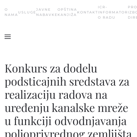
ICR-
PR
О
JAVNE
OPŠTINA
USLUGE
KONTAKT
INFORMATOR
IZB
Skip
NAMA
NABAVKE
KANJIŽA
O RADU
DIR
to
main
content
Konkurs za dodelu
podsticajnih sredstava za
realizaciju radova na
uređenju kanalske mreže
u funkciji odvodnjavanja
poljoprivrednog zemljišta