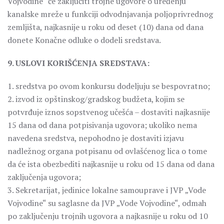
Vojvodine“ će zaključiti trojne ugovore o uređenju
kanalske mreže u funkciji odvodnjavanja poljoprivrednog
zemljišta, najkasnije u roku od deset (10) dana od dana
donete Konačne odluke o dodeli sredstava.
9. USLOVI KORIŠĆENJA SREDSTAVA:
1. sredstva po ovom konkursu dodeljuju se bespovratno;
2. izvod iz opštinskog/gradskog budžeta, kojim se
potvrđuje iznos sopstvenog učešća – dostaviti najkasnije
15 dana od dana potpisivanja ugovora; ukoliko nema
navedena sredstva, nepohodno je dostaviti izjavu
nadležnog organa potpisanu od ovlašćenog lica o tome
da će ista obezbediti najkasnije u roku od 15 dana od dana
zaključenja ugovora;
3. Sekretarijat, jedinice lokalne samouprave i JVP „Vode
Vojvodine“ su saglasne da JVP „Vode Vojvodine“, odmah
po zaključenju trojnih ugovora a najkasnije u roku od 10