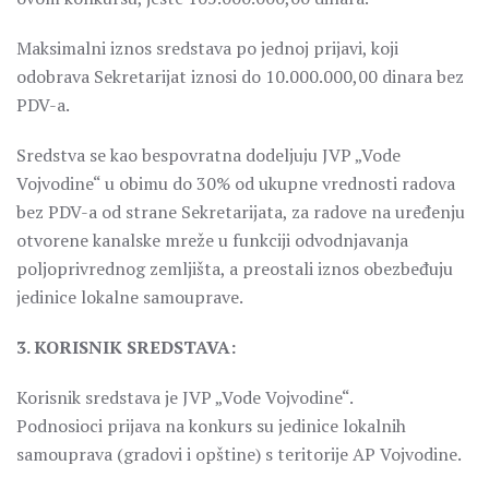
Maksimalni iznos sredstava po jednoj prijavi, koji
odobrava Sekretarijat iznosi do 10.000.000,00 dinara bez
PDV-a.
Sredstva se kao bespovratna dodeljuju JVP „Vode
Vojvodine“ u obimu do 30% od ukupne vrednosti radova
bez PDV-a od strane Sekretarijata, za radove na uređenju
otvorene kanalske mreže u funkciji odvodnjavanja
poljoprivrednog zemljišta, a preostali iznos obezbeđuju
jedinice lokalne samouprave.
3. KORISNIK SREDSTAVA:
Korisnik sredstava je JVP „Vode Vojvodine“.
Podnosioci prijava na konkurs su jedinice lokalnih
samouprava (gradovi i opštine) s teritorije AP Vojvodine.